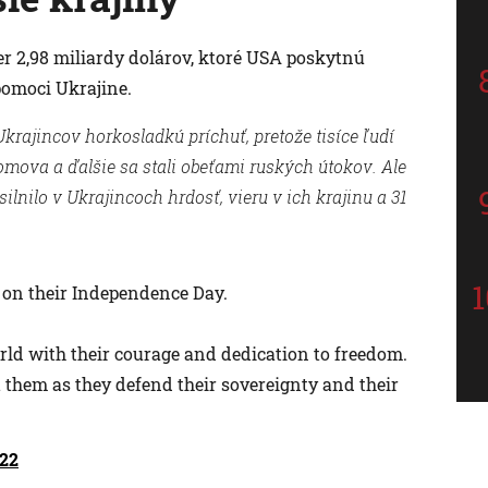
er 2,98 miliardy dolárov, ktoré USA poskytnú
pomoci Ukrajine.
rajincov horkosladkú príchuť, pretože tisíce ľudí
omova a ďalšie sa stali obeťami ruských útokov. Ale
lnilo v Ukrajincoch hrdosť, vieru v ich krajinu a 31
e on their Independence Day.
rld with their courage and dedication to freedom.
 them as they defend their sovereignty and their
022