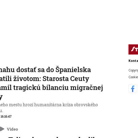
Konta
nahu dostať sa do Španielska
Copyri
atili životom: Starosta Ceuty
Cookie
mil tragickú bilanciu migračnej
y
neho mestu hrozí humanitárna kríza obrovského
u.
 16:16:47
Video