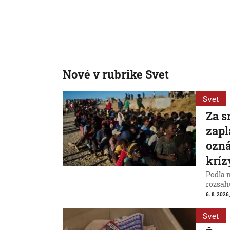
Nové v rubrike Svet
Svet
Za s
zapl
ozná
kríz
Podľa 
rozsah
6. 8. 2026,
Svet