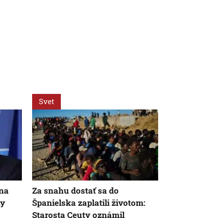
Svet
Svet
 na
Za snahu dostať sa do
Žena v Tali
ny
Španielska zaplatili životom:
vyhodila žre
Starosta Ceuty oznámil
eur. Smetiari