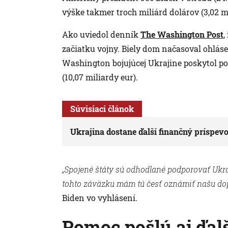
výške takmer troch miliárd dolárov (3,02 mi
Ako uviedol denník
The Washington Post
,
začiatku vojny. Biely dom načasoval ohláse
Washington bojujúcej Ukrajine poskytol po
(10,07 miliardy eur).
Súvisiaci článok
Ukrajina dostane ďalší finančný príspev
„Spojené štáty sú odhodlané podporovať Ukraj
tohto záväzku mám tú česť oznámiť našu do
Biden vo vyhlásení.
Pomoc pošlú aj ďalš