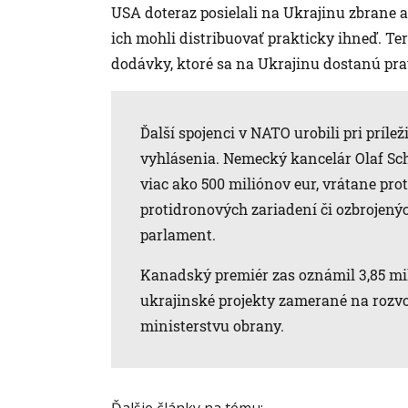
USA doteraz posielali na Ukrajinu zbrane a
ich mohli distribuovať prakticky ihneď. Te
dodávky, ktoré sa na Ukrajinu dostanú pra
Ďalší spojenci v NATO urobili pri príle
vyhlásenia. Nemecký kancelár Olaf Sch
viac ako 500 miliónov eur, vrátane pro
protidronových zariadení či ozbrojenýc
parlament.
Kanadský premiér zas oznámil 3,85 mil
ukrajinské projekty zamerané na rozvo
ministerstvu obrany.
Ďalšie články na tému: