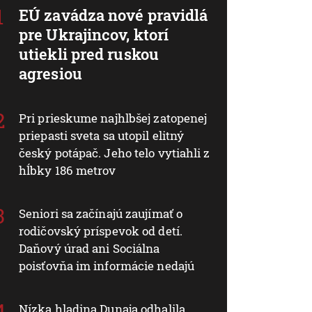
EÚ zavádza nové pravidlá
pre Ukrajincov, ktorí
utiekli pred ruskou
agresiou
Pri prieskume najhlbšej zatopenej
priepasti sveta sa utopil elitný
český potápač. Jeho telo vytiahli z
hĺbky 186 metrov
Seniori sa začínajú zaujímať o
rodičovský príspevok od detí.
Daňový úrad ani Sociálna
poisťovňa im informácie nedajú
Nízka hladina Dunaja odhalila