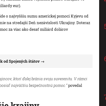
liardy eur).
 ide o najvyššiu sumu americkej pomoci Kyjevu od
nie na stredajší Deň nezávislosti Ukrajiny. Doteraz
moc za viac ako desať miliárd dolárov
ok od Spojených štátov
incov, ktorí ďalej bránia svoju suverenitu. V rámci
posiaľ najväčšiu bezpečnostnú pomoc.“
povedal
ie krajiny