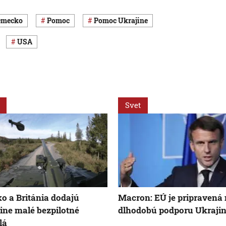
Nemecko
pomoc
pomoc Ukrajine
USA
Svet
o a Británia dodajú
Macron: EÚ je pripravená
ine malé bezpilotné
dlhodobú podporu Ukraji
lá