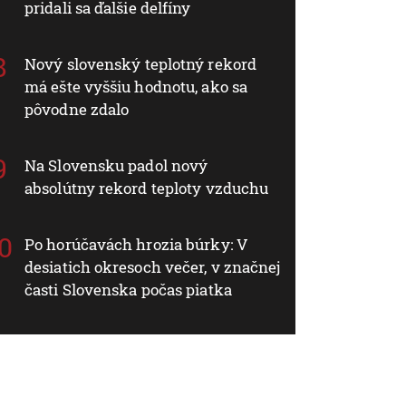
pridali sa ďalšie delfíny
Nový slovenský teplotný rekord
má ešte vyššiu hodnotu, ako sa
pôvodne zdalo
Na Slovensku padol nový
absolútny rekord teploty vzduchu
Po horúčavách hrozia búrky: V
desiatich okresoch večer, v značnej
časti Slovenska počas piatka