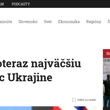
AM
PODCASTY
minúte
Slovensko
Svet
Ekonomika
Regióny
Š
N
oteraz najväčšiu
c Ukrajine
Odlož na neskôr