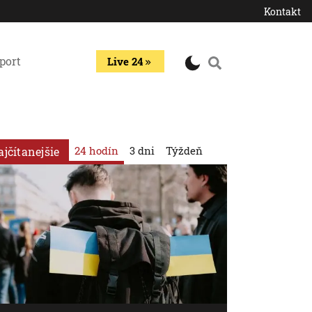
Kontakt
port
Live 24
24 hodín
3 dni
Týždeň
ajčítanejšie