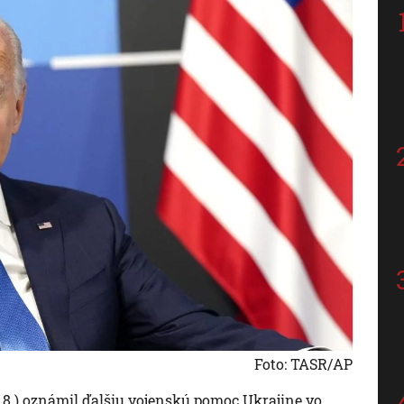
Foto: TASR/AP
 8.) oznámil ďalšiu vojenskú pomoc Ukrajine vo