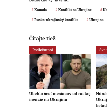
Kanada
konflikt na Ukrajine
rusko-ukrajinský konflikt
Ukrajina
Čítajte tiež
Rádiožurnál
Svet
Ubehlo šesť mesiacov od ruskej
Nórsk
invázie na Ukrajinu
Ukraj
lietad