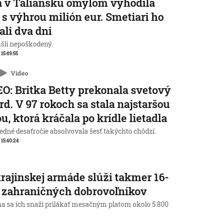
 v Taliansku omylom vyhodila
 s výhrou milión eur. Smetiari ho
ali dva dni
ašli nepoškodený.
 15:49:55
Video
O: Britka Betty prekonala svetový
rd. V 97 rokoch sa stala najstaršou
u, ktorá kráčala po krídle lietadla
edné desaťročie absolvovala šesť takýchto chôdzí.
, 15:40:24
rajinskej armáde slúži takmer 16-
c zahraničných dobrovoľníkov
na sa ich snaží prilákať mesačným platom okolo 5 800