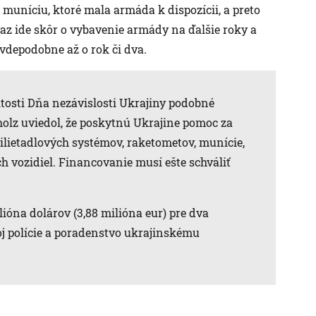
 muníciu, ktoré mala armáda k dispozícii, a preto
raz ide skôr o vybavenie armády na ďalšie roky a
vdepodobne až o rok či dva.
žitosti Dňa nezávislosti Ukrajiny podobné
olz uviedol, že poskytnú Ukrajine pomoc za
tilietadlových systémov, raketometov, munície,
h vozidiel. Financovanie musí ešte schváliť
ióna dolárov (3,88 milióna eur) pre dva
j polície a poradenstvo ukrajinskému