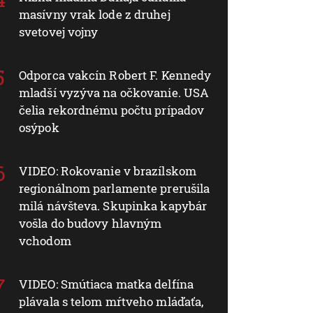
masívny vrak lode z druhej
svetovej vojny
Odporca vakcín Robert F. Kennedy
mladší vyzýva na očkovanie. USA
čelia rekordnému počtu prípadov
osýpok
VIDEO: Rokovanie v brazílskom
regionálnom parlamente prerušila
milá návšteva. Skupinka kapybár
vošla do budovy hlavným
vchodom
VIDEO: Smútiaca matka delfína
plávala s telom mŕtveho mláďaťa,