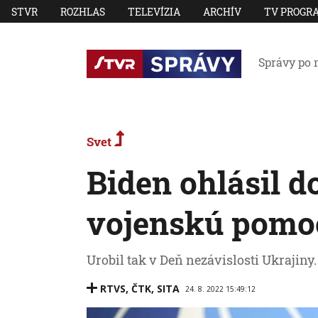
STVR
ROZHLAS
TELEVÍZIA
ARCHÍV
TV PROGR
Správy po 
Svet
Biden ohlásil d
vojenskú pomo
Urobil tak v Deň nezávislosti Ukrajiny.
RTVS
,
ČTK
,
SITA
24. 8. 2022 15:49:12