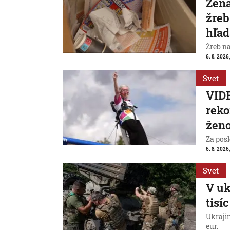
Žena
žreb
hľad
Žreb n
6. 8. 2026,
Svet
VIDE
reko
ženo
Za posl
6. 8. 2026
Svet
V uk
tisí
Ukraji
eur.