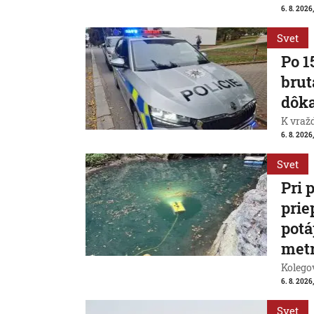
6. 8. 2026,
Svet
Po 1
brut
dôk
K vraž
6. 8. 2026,
Svet
Pri 
prie
potá
met
Kolegov
6. 8. 2026,
Svet