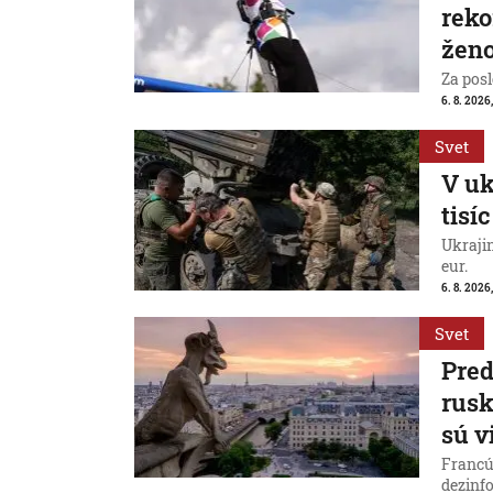
reko
ženo
Za posl
6. 8. 2026
Svet
V uk
tisí
Ukraji
eur.
6. 8. 2026
Svet
Pred
rus
sú v
Francú
dezinfo