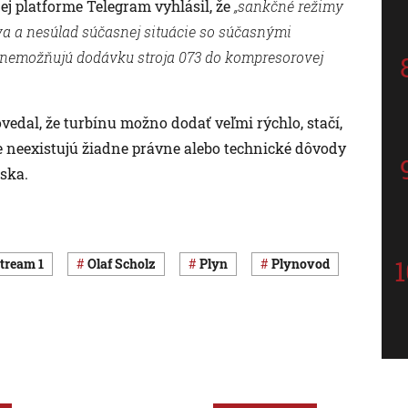
 platforme Telegram vyhlásil, že
„sankčné režimy
va a nesúlad súčasnej situácie so súčasnými
nemožňujú dodávku stroja 073 do kompresorovej
edal, že turbínu možno dodať veľmi rýchlo, stačí,
že neexistujú žiadne právne alebo technické dôvody
uska.
Stream 1
Olaf Scholz
plyn
plynovod