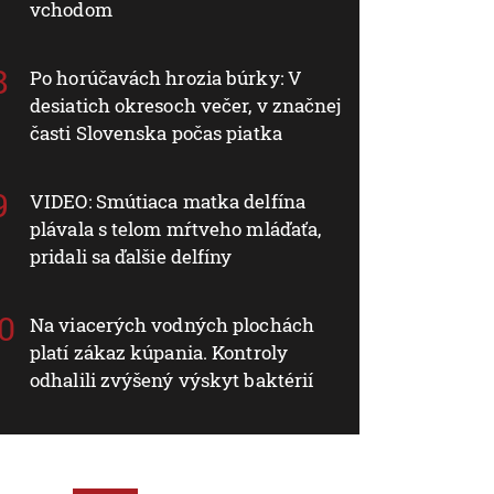
vchodom
Po horúčavách hrozia búrky: V
desiatich okresoch večer, v značnej
časti Slovenska počas piatka
VIDEO: Smútiaca matka delfína
plávala s telom mŕtveho mláďaťa,
pridali sa ďalšie delfíny
Na viacerých vodných plochách
platí zákaz kúpania. Kontroly
odhalili zvýšený výskyt baktérií