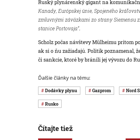
Ruský plynárenský gigant na komunikačnej
Kanady, Európskej únie, Spojeného kráľovst
zmluvnými záväzkami zo strany Siemensu z
stanice Portovaja“
.
Scholz počas návštevy Mülheimu pritom pov
ak si o ňu zažiadajú. Politik poznamenal, 
či sankcie, ktoré by bránili jej vývozu do R
Ďalšie články na tému:
dodávky plynu
Gazprom
Nord 
Rusko
Čítajte tiež