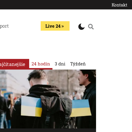
Kontakt
port
Live 24
24 hodín
3 dni
Týždeň
ajčítanejšie