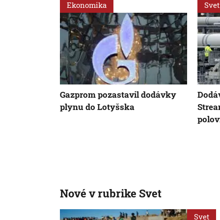
Ekonomika
Svet
Gazprom pozastavil dodávky
Dodáv
plynu do Lotyšska
Strea
polov
Nové v rubrike Svet
Svet