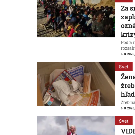
Za s
zapl
ozná
kríz
Podľa 
rozsah
6. 8. 2026,
Svet
Žena
žreb
hľad
Žreb n
6. 8. 2026,
Svet
VIDE