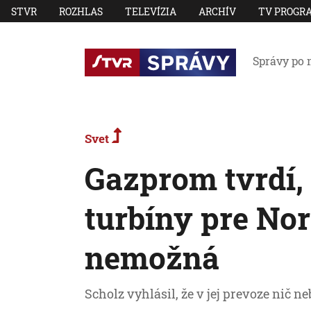
STVR
ROZHLAS
TELEVÍZIA
ARCHÍV
TV PROGR
Správy po 
Svet
Gazprom tvrdí,
turbíny pre Nor
nemožná
Scholz vyhlásil, že v jej prevoze nič ne