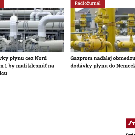
Rádiožurnál
ky plynu cez Nord
Gazprom naďalej obmedzu
m 1 by mali klesnúť na
dodávky plynu do Nemec
icu
Konta