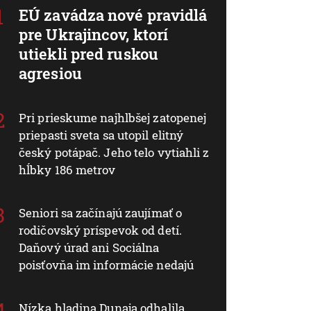
EÚ zavádza nové pravidlá
pre Ukrajincov, ktorí
utiekli pred ruskou
agresiou
Pri prieskume najhlbšej zatopenej
priepasti sveta sa utopil elitný
český potápač. Jeho telo vytiahli z
hĺbky 186 metrov
Seniori sa začínajú zaujímať o
rodičovský príspevok od detí.
Daňový úrad ani Sociálna
poisťovňa im informácie nedajú
Nízka hladina Dunaja odhalila