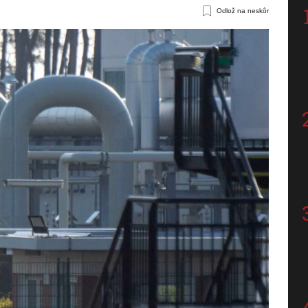
Odlož na neskôr