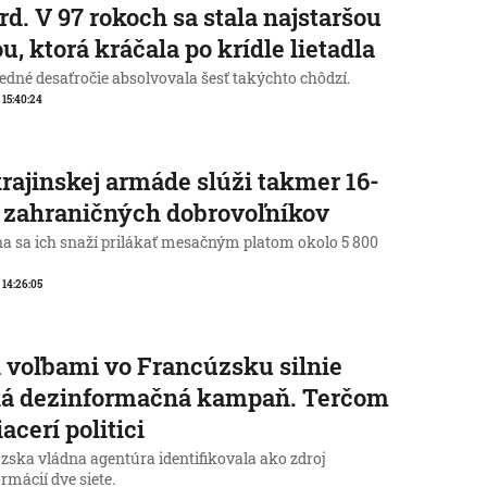
rd. V 97 rokoch sa stala najstaršou
u, ktorá kráčala po krídle lietadla
edné desaťročie absolvovala šesť takýchto chôdzí.
, 15:40:24
rajinskej armáde slúži takmer 16-
c zahraničných dobrovoľníkov
na sa ich snaží prilákať mesačným platom okolo 5 800
, 14:26:05
 voľbami vo Francúzsku silnie
ká dezinformačná kampaň. Terčom
iacerí politici
zska vládna agentúra identifikovala ako zdroj
rmácií dve siete.