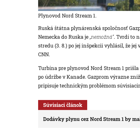
Plynovod Nord Stream 1.
Ruská štátna plynárenská spoločnosť Gazp
Nemecka do Ruska je
„nemožná“
. Tvrdí to
stredu (3. 8.) po jej inšpekcii vyhlásil, že j
CNN.
Turbína pre plynovod Nord Stream 1 prišl
po údržbe v Kanade. Gazprom výrazne zníž
pripisuje technickým problémom súvisiaci
Súvisiaci článok
Dodávky plynu cez Nord Stream 1 by mal