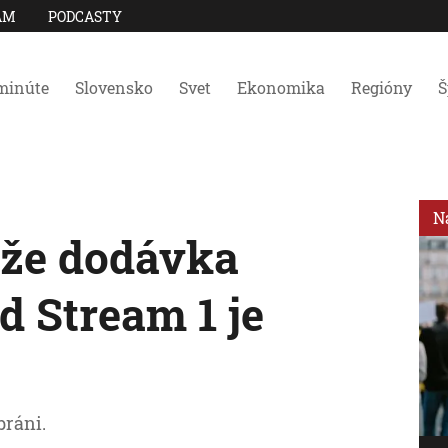
AM
PODCASTY
minúte
Slovensko
Svet
Ekonomika
Regióny
Š
N
 že dodávka
d Stream 1 je
bráni.