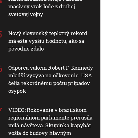
masívny vrak lode z druhej
svetovej vojny
Nový slovenský teplotný rekord
má ešte vyššiu hodnotu, ako sa
pôvodne zdalo
Odporca vakcín Robert F. Kennedy
mladší vyzýva na očkovanie. USA
čelia rekordnému počtu prípadov
osýpok
VIDEO: Rokovanie v brazílskom
regionálnom parlamente prerušila
milá návšteva. Skupinka kapybár
vošla do budovy hlavným