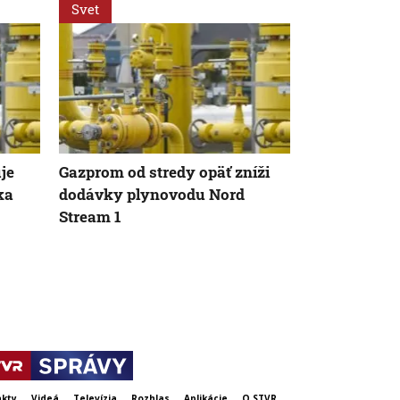
Svet
Svet
je
Gazprom od stredy opäť zníži
Za snahu dos
ka
dodávky plynovodu Nord
Španielska z
Stream 1
Starosta Ce
tragickú bil
krízy
kty
Videá
Televízia
Rozhlas
Aplikácie
O STVR