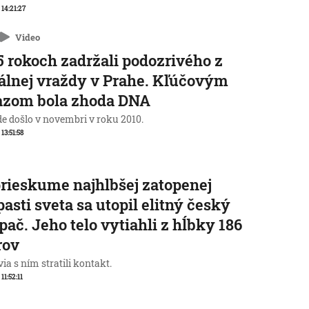
 14:21:27
Video
5 rokoch zadržali podozrivého z
álnej vraždy v Prahe. Kľúčovým
azom bola zhoda DNA
de došlo v novembri v roku 2010.
 13:51:58
prieskume najhlbšej zatopenej
pasti sveta sa utopil elitný český
pač. Jeho telo vytiahli z hĺbky 186
rov
ia s ním stratili kontakt.
 11:52:11