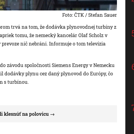
Foto: ČTK / Stefan Sauer
rom trvá na tom, že dodávka plynovodnej turbíny z
 napriek tomu, že nemecký kancelár Olaf Scholz v
ej v prevoze nič nebráni. Informuje o tom televízia
a do závodu spoločnosti Siemens Energy v Nemecku
il dodávky plynu cez daný plynovod do Európy, čo
m s turbínou.
i klesnúť na polovicu