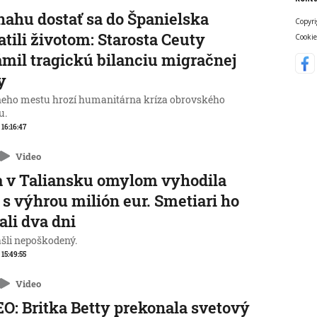
nahu dostať sa do Španielska
Copyri
atili životom: Starosta Ceuty
Cookie
mil tragickú bilanciu migračnej
y
neho mestu hrozí humanitárna kríza obrovského
u.
 16:16:47
Video
 v Taliansku omylom vyhodila
 s výhrou milión eur. Smetiari ho
ali dva dni
ašli nepoškodený.
 15:49:55
Video
O: Britka Betty prekonala svetový