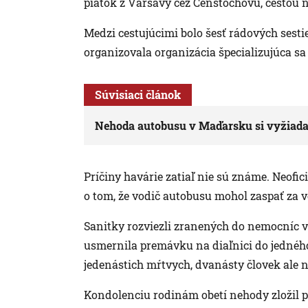
piatok z Varšavy cez Čenstochovú, cestou na
Medzi cestujúcimi bolo šesť rádových sestier
organizovala organizácia špecializujúca sa 
Súvisiaci článok
Nehoda autobusu v Maďarsku si vyžiadal
Príčiny havárie zatiaľ nie sú známe. Neofi
o tom, že vodič autobusu mohol zaspať za 
Sanitky rozviezli zranených do nemocníc v 
usmernila premávku na diaľnici do jednéh
jedenástich mŕtvych, dvanásty človek ale 
Kondolenciu rodinám obetí nehody zložil p