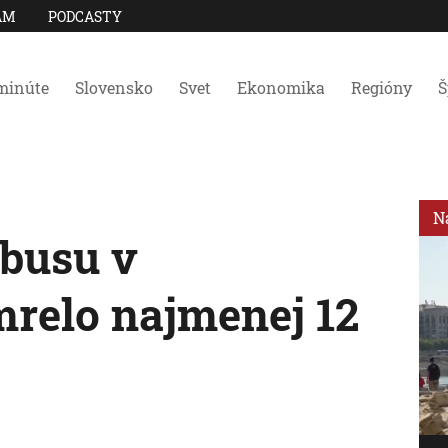
AM
PODCASTY
minúte
Slovensko
Svet
Ekonomika
Regióny
Š
N
obusu v
relo najmenej 12