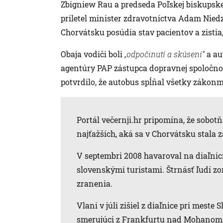
Zbigniew Rau a predseda Poľskej biskupsk
priletel minister zdravotníctva Adam Niedz
Chorvátsku posúdia stav pacientov a zistia,
Obaja vodiči boli
„odpočinutí a skúsení“
a au
agentúry PAP zástupca dopravnej spoločnos
potvrdilo, že autobus spĺňal všetky zákonm
Portál večernji.hr pripomína, že sobot
najťažších, aká sa v Chorvátsku stala 
V septembri 2008 havaroval na diaľnic
slovenskými turistami. Štrnásť ľudí zom
zranenia.
Vlani v júli zišiel z diaľnice pri mest
smerujúci z Frankfurtu nad Mohanom do