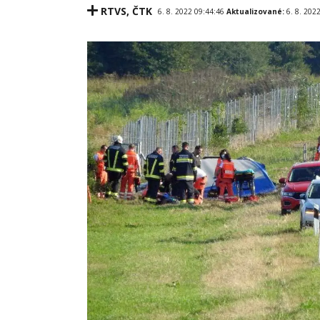
RTVS
,
ČTK
6. 8. 2022 09:44:46
Aktualizované:
6. 8. 202