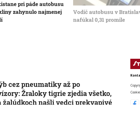
istane pri páde autobusu
Vodič autobusu v Bratisla
kliny zahynulo najmenej
nafúkal 0,31 promile
dí
Konta
ýb cez pneumatiky až po
Copyri
vízory: Žraloky tigrie zjedia všetko,
Cookie
h žalúdkoch našli vedci prekvapivé
dmety
druh žralokov prezývajú aj „popolnica oceánu“.
, 9:00:00