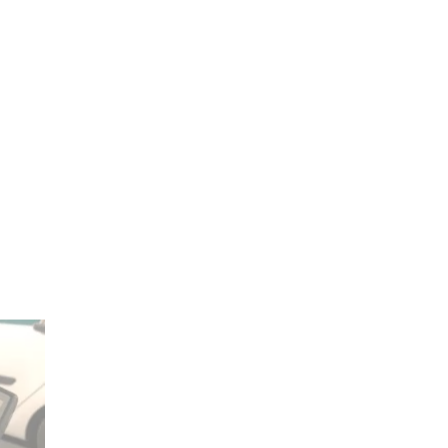
Svet
Šport