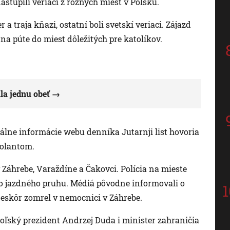
stúpili veriaci z rôznych miest v Poľsku.
 a traja kňazi, ostatní boli svetskí veriaci. Zájazd
na púte do miest dôležitých pre katolíkov.
a jednu obeť
ciálne informácie webu denníka Jutarnji list hovoria
volantom.
Záhrebe, Varaždíne a Čakovci. Polícia na mieste
o jazdného pruhu. Médiá pôvodne informovali o
neskôr zomrel v nemocnici v Záhrebe.
oľský prezident Andrzej Duda i minister zahraničia