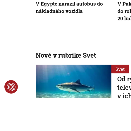
V Egypte narazil autobus do
V Pak
nákladného vozidla
do ro
20 ľu
Nové v rubrike Svet
Svet
Od r
tele
v ic
pre
Tento 
9. 8. 2026
Svet