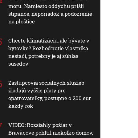
moru. Namiesto oddychu prišli
štípance, neporiadok a podozrenie
na ploštice
Chcete klimatizáciu, ale bývate v
bytovke? Rozhodnutie vlastníka
nestačí, potrebný je aj súhlas
susedov
Zástupcovia sociálnych služieb
žiadajú vyššie platy pre
opatrovateľky, postupne o 200 eur
každý rok
VIDEO: Rozsiahly požiar v
Braväcove pohltil niekoľko domov,