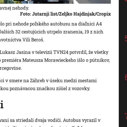
avnej nehody.
Foto: Jutarnji list/Zeljko Hajdinjak/Cropix
relo pri nehode poľského autobusu na diaľnici A4
alších 32 cestujúcich utrpelo zranenia, 19 z nich
votníctva Vili Beroš.
ukasz Jasina v televízii TVN24 potvrdil, že všetky
o premiéra Mateusza Morawieckeho išlo o pútnikov,
rcegovine.
nici v smere na Záhreb v úseku medzi mestami
kou poznávacou značkou zišiel z vozovky.
i
ní sa striedali dvaja vodiči. Autobus vyrazil v