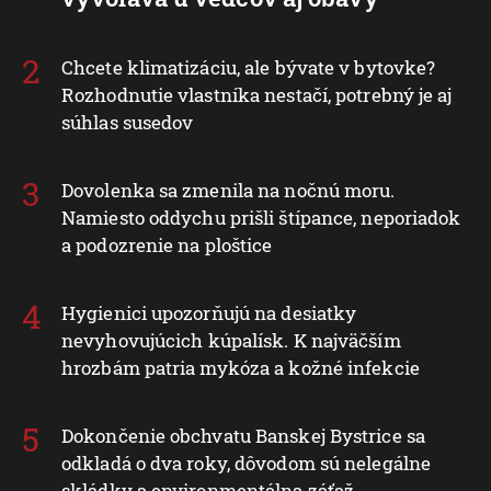
Chcete klimatizáciu, ale bývate v bytovke?
Rozhodnutie vlastníka nestačí, potrebný je aj
súhlas susedov
Dovolenka sa zmenila na nočnú moru.
Namiesto oddychu prišli štípance, neporiadok
a podozrenie na ploštice
Hygienici upozorňujú na desiatky
nevyhovujúcich kúpalísk. K najväčším
hrozbám patria mykóza a kožné infekcie
Dokončenie obchvatu Banskej Bystrice sa
odkladá o dva roky, dôvodom sú nelegálne
skládky a environmentálna záťaž