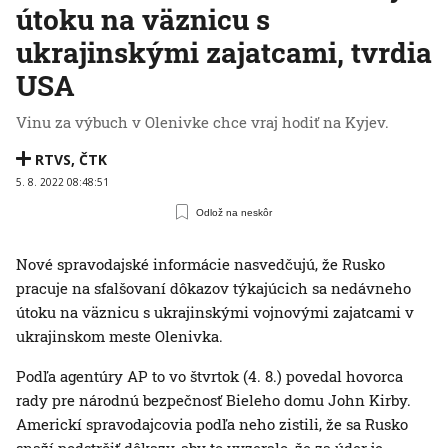
útoku na väznicu s
ukrajinskými zajatcami, tvrdia
USA
Vinu za výbuch v Olenivke chce vraj hodiť na Kyjev.
RTVS
,
ČTK
5. 8. 2022 08:48:51
Odlož na neskôr
Nové spravodajské informácie nasvedčujú, že Rusko
pracuje na sfalšovaní dôkazov týkajúcich sa nedávneho
útoku na väznicu s ukrajinskými vojnovými zajatcami v
ukrajinskom meste Olenivka.
Podľa agentúry AP to vo štvrtok (4. 8.) povedal hovorca
rady pre národnú bezpečnosť Bieleho domu John Kirby.
Americkí spravodajcovia podľa neho zistili, že sa Rusko