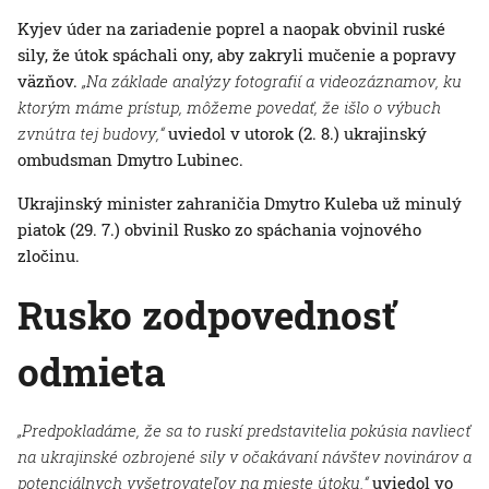
Kyjev úder na zariadenie poprel a naopak obvinil ruské
sily, že útok spáchali ony, aby zakryli mučenie a popravy
väzňov.
„Na základe analýzy fotografií a videozáznamov, ku
ktorým máme prístup, môžeme povedať, že išlo o výbuch
zvnútra tej budovy,“
uviedol v utorok (2. 8.) ukrajinský
ombudsman Dmytro Lubinec.
Ukrajinský minister zahraničia Dmytro Kuleba už minulý
piatok (29. 7.) obvinil Rusko zo spáchania vojnového
zločinu.
Rusko zodpovednosť
odmieta
„Predpokladáme, že sa to ruskí predstavitelia pokúsia navliecť
na ukrajinské ozbrojené sily v očakávaní návštev novinárov a
potenciálnych vyšetrovateľov na mieste útoku,“
uviedol vo