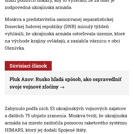
snaží podstrčiť dôkazy, aby to vyzeralo, že za úder je
zodpovedná ukrajinská armáda.
Moskva a predstavitelia samozvanej separatistickej
Doneckej ľudovej republiky (DNR) minulý týždeň
vyhlásili, že ukrajinská armáda ostreľovala územie, ktoré
na východe krajiny ovládajú, a zasiahla väznicu v obci
Olenivka.
Súvisiaci článok
Pluk Azov: Rusko hľadá spôsob, ako ospravedlniť
svoje vojnové zločiny
Zahynulo podľa nich 53 ukrajinských vojnových zajatcov
a ďalších 75 utrpelo zranenia. Moskva tvrdí, že ukrajinská
armáda na miesto zaútočila pomocou raketového systému
HIMARS, ktorý jej dodali Spojené štáty.