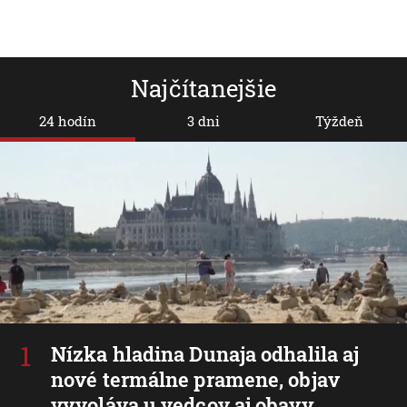
Najčítanejšie
24 hodín
3 dni
Týždeň
Nízka hladina Dunaja odhalila aj
nové termálne pramene, objav
vyvoláva u vedcov aj obavy