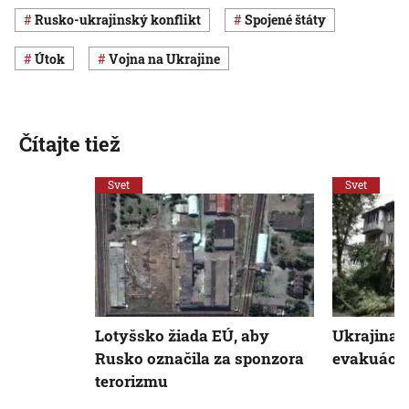
rusko-ukrajinský konflikt
Spojené štáty
útok
vojna na Ukrajine
Čítajte tiež
Svet
Svet
Lotyšsko žiada EÚ, aby
Ukrajina 
Rusko označila za sponzora
evakuácii
terorizmu