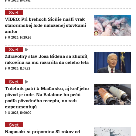
9. 8. 2026, 16:03:52
Svet
VIDEO: Pri brehoch Sicílie našli vrak
starorímskej lode naloženej stovkami
amfor
9. 8. 2026, 14:29:26
Svet
Zdravotný stav Joea Bidena sa zhoršil,
rakovina sa mu rozšírila do celého tela
9. 8. 2026, 11:07:22
Svet
Trdelník patrí k Maďarsku, aj keď jeho
pôvod je inde. Na Balatone ho pečú
podľa pôvodného receptu, no radi
experimentujú
9. 8. 2026, 10:00:00
Svet
Nagasaki si pripomína 81 rokov od