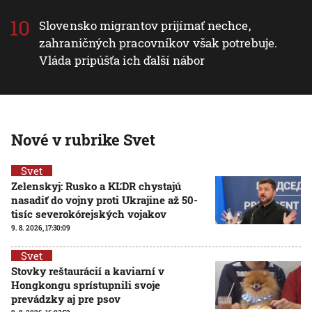
Slovensko migrantov prijímať nechce,
zahraničných pracovníkov však potrebuje.
Vláda pripúšťa ich ďalší nábor
Nové v rubrike Svet
Svet
Zelenskyj: Rusko a KĽDR chystajú
nasadiť do vojny proti Ukrajine až 50-
tisíc severokórejských vojakov
9. 8. 2026, 17:30:09
Svet
Stovky reštaurácií a kaviarní v
Hongkongu sprístupnili svoje
prevádzky aj pre psov