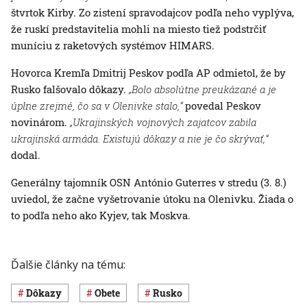
štvrtok Kirby. Zo zistení spravodajcov podľa neho vyplýva,
že ruskí predstavitelia mohli na miesto tiež podstrčiť
muníciu z raketových systémov HIMARS.
Hovorca Kremľa Dmitrij Peskov podľa AP odmietol, že by
Rusko falšovalo dôkazy.
„Bolo absolútne preukázané a je
úplne zrejmé, čo sa v Olenivke stalo,“
povedal Peskov
novinárom.
„Ukrajinských vojnových zajatcov zabila
ukrajinská armáda. Existujú dôkazy a nie je čo skrývať,“
dodal.
Generálny tajomník OSN António Guterres v stredu (3. 8.)
uviedol, že začne vyšetrovanie útoku na Olenivku. Žiada o
to podľa neho ako Kyjev, tak Moskva.
Ďalšie články na tému:
dôkazy
obete
Rusko