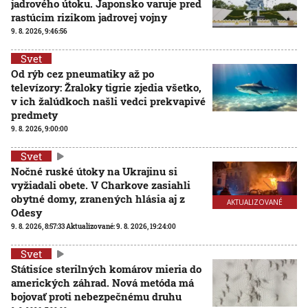
jadrového útoku. Japonsko varuje pred
rastúcim rizikom jadrovej vojny
9. 8. 2026, 9:46:56
Svet
Od rýb cez pneumatiky až po
televízory: Žraloky tigrie zjedia všetko,
v ich žalúdkoch našli vedci prekvapivé
predmety
9. 8. 2026, 9:00:00
Svet
Nočné ruské útoky na Ukrajinu si
vyžiadali obete. V Charkove zasiahli
obytné domy, zranených hlásia aj z
AKTUALIZOVANÉ
Odesy
9. 8. 2026, 8:57:33
Aktualizované:
9. 8. 2026, 19:24:00
Svet
Státisíce sterilných komárov mieria do
amerických záhrad. Nová metóda má
bojovať proti nebezpečnému druhu