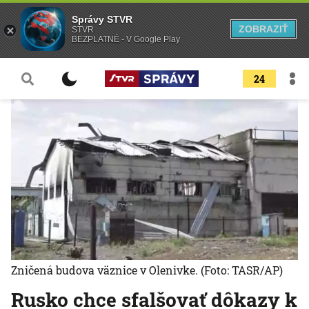
Správy STVR
ZOBRAZIŤ
STVR
BEZPLATNÉ - V Google Play
24
Zničená budova väznice v Olenivke.
(Foto: TASR/AP)
Rusko chce sfalšovať dôkazy k