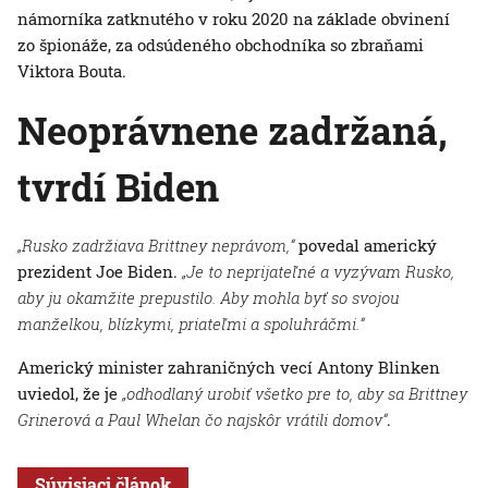
námorníka zatknutého v roku 2020 na základe obvinení
zo špionáže, za odsúdeného obchodníka so zbraňami
Viktora Bouta.
Neoprávnene zadržaná,
tvrdí Biden
„Rusko zadržiava Brittney neprávom,“
povedal americký
prezident Joe Biden.
„Je to neprijateľné a vyzývam Rusko,
aby ju okamžite prepustilo. Aby mohla byť so svojou
manželkou, blízkymi, priateľmi a spoluhráčmi.“
Americký minister zahraničných vecí Antony Blinken
uviedol, že je
„odhodlaný urobiť všetko pre to, aby sa Brittney
Grinerová a Paul Whelan čo najskôr vrátili domov“
.
Súvisiaci článok