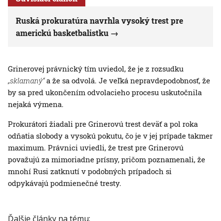
Ruská prokuratúra navrhla vysoký trest pre
americkú basketbalistku
Grinerovej právnický tím uviedol, že je z rozsudku
„sklamaný“
a že sa odvolá. Je veľká nepravdepodobnosť, že
by sa pred ukončením odvolacieho procesu uskutočnila
nejaká výmena.
Prokurátori žiadali pre Grinerovú trest deväť a pol roka
odňatia slobody a vysokú pokutu, čo je v jej prípade takmer
maximum. Právnici uviedli, že trest pre Grinerovú
považujú za mimoriadne prísny, pričom poznamenali, že
mnohí Rusi zatknutí v podobných prípadoch si
odpykávajú podmienečné tresty.
Ďalšie články na tému: