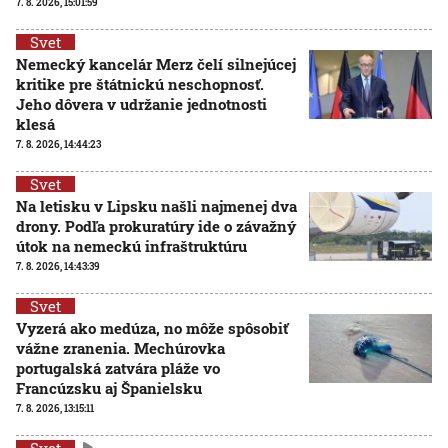
7. 8. 2026, 15:01:59
Svet
Nemecký kancelár Merz čelí silnejúcej
kritike pre štátnickú neschopnosť.
Jeho dôvera v udržanie jednotnosti
klesá
7. 8. 2026, 14:44:23
Svet
Na letisku v Lipsku našli najmenej dva
drony. Podľa prokuratúry ide o závažný
útok na nemeckú infraštruktúru
7. 8. 2026, 14:43:39
Svet
Vyzerá ako medúza, no môže spôsobiť
vážne zranenia. Mechúrovka
portugalská zatvára pláže vo
Francúzsku aj Španielsku
7. 8. 2026, 13:15:11
Svet