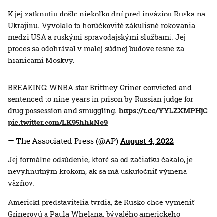
K jej zatknutiu došlo niekoľko dní pred inváziou Ruska na
Ukrajinu. Vyvolalo to horúčkovité zákulisné rokovania
medzi USA a ruskými spravodajskými službami. Jej
proces sa odohrával v malej súdnej budove tesne za
hranicami Moskvy.
BREAKING: WNBA star Brittney Griner convicted and
sentenced to nine years in prison by Russian judge for
drug possession and smuggling.
https://t.co/YYLZXMPHjC
pic.twitter.com/LK95hhkNe9
— The Associated Press (@AP)
August 4, 2022
Jej formálne odsúdenie, ktoré sa od začiatku čakalo, je
nevyhnutným krokom, ak sa má uskutočniť výmena
väzňov.
Americkí predstavitelia tvrdia, že Rusko chce vymeniť
Grinerovú a Paula Whelana, bývalého amerického