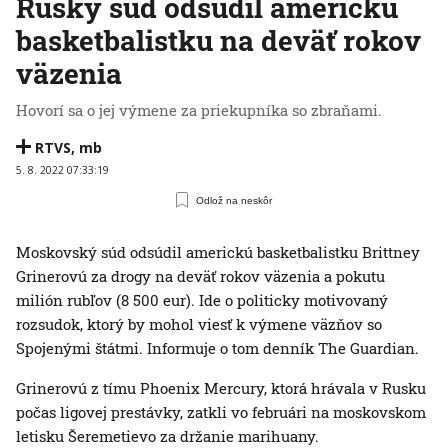
Ruský súd odsúdil americkú
basketbalistku na deväť rokov
väzenia
Hovorí sa o jej výmene za priekupníka so zbraňami.
RTVS
,
mb
5. 8. 2022 07:33:19
Odlož na neskôr
Moskovský súd odsúdil americkú basketbalistku Brittney
Grinerovú za drogy na deväť rokov väzenia a pokutu
milión rubľov (8 500 eur). Ide o politicky motivovaný
rozsudok, ktorý by mohol viesť k výmene väzňov so
Spojenými štátmi. Informuje o tom denník The Guardian.
Grinerovú z tímu Phoenix Mercury, ktorá hrávala v Rusku
počas ligovej prestávky, zatkli vo februári na moskovskom
letisku Šeremetievo za držanie marihuany.