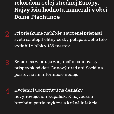
rekordom celej strednej Európy:
Najvyššiu hodnotu namerali v obci
Dolné Plachtince
Pri prieskume najhlbšej zatopenej priepasti
sveta sa utopil elitný český potápač. Jeho telo
vytiahli z hĺbky 186 metrov
Seniori sa začínajú zaujímať o rodičovský
príspevok od detí. Daňový úrad ani Sociálna
poisťovňa im informácie nedajú
Hygienici upozorňujú na desiatky
nevyhovujúcich kúpalísk. K najväčším
hrozbám patria mykóza a kožné infekcie