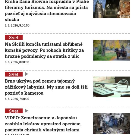
Kniha Dana Browna rozprúdila v Prahe
literárny turizmus. Na miesta sa prišla
pozrieť aj najväčšia streamovacia
služba
8. 8. 2026, 9:00:00
Svet
Na Sicílii končia turistami obľúbené
konské povozy. Po rokoch kritiky za
hrozné podmienky sa stratia z ulíc
8. 8. 2026, 8:00:00
Svet
Brno ukrýva pod zemou tajomný
zážitkový labyrint. My sme sa doň išli
pozrieť s kamerou
8. 8. 2026, 7:00:00
Svet
VIDEO: Zemetrasenie v Japonsku
zastihlo lekárov uprostred operácie,
pacienta chránili vlastnými telami