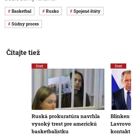
Basketbal
Rusko
Spojené štáty
súdny proces
Čítajte tiež
Svet
Svet
Ruská prokuratúra navrhla
Blinken te
vysoký trest pre americkú
Lavrovom. 
basketbalistku
kontakt o