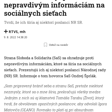
nepravdivým informáciám na
sociálnych sieťach
Tvrdí, že ich šíria aj niektorí poslanci NR SR.
RTVS
,
mh
9. 8. 2022 14:38:20
Odlož na neskôr
Strana Sloboda a Solidarita (SaS) sa ohradzuje proti
nepravdivým informáciám, ktoré sa šíria na sociálnych
sieťach. Prezentujú ich aj niektorí poslanci Národnej rady
(NR) SR. Informuje o tom hovorca SaS Ondrej Šprlák.
„Som pripravený brániť seba a stranu SaS, pretože niektoré
nezmysly, ktoré sa o mne šíria, prekračujú všetky medze.
Jedným z nich sú aj klamstvá Tomáša Tarabu (Život), ktorý
tvrdí, že obvolávam opozičných poslancov, aby odvolali Igora
Matoviča (OĽANO). Rovnako to platí aj pri absurdnom