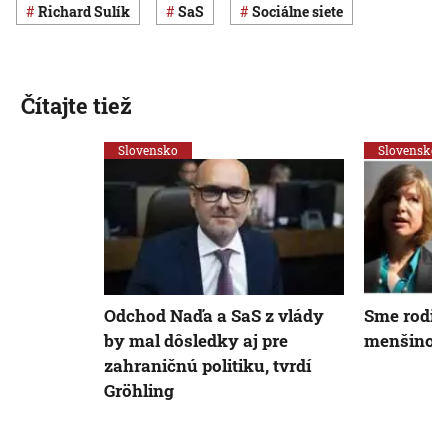
Richard Sulík
SaS
sociálne siete
Čítajte tiež
Slovensko
Slovensko
Odchod Naďa a SaS z vlády
Sme rodin
by mal dôsledky aj pre
menšinov
zahraničnú politiku, tvrdí
Gröhling