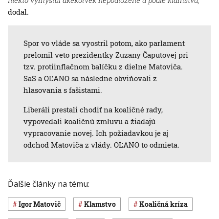
niekto vymýšľal akékoľvek nepodložené a podlé klamstvá,“
dodal.
Spor vo vláde sa vyostril potom, ako parlament
prelomil veto prezidentky Zuzany Čaputovej pri
tzv. protiinflačnom balíčku z dielne Matoviča.
SaS a OĽANO sa následne obviňovali z
hlasovania s fašistami.
Liberáli prestali chodiť na koaličné rady,
vypovedali koaličnú zmluvu a žiadajú
vypracovanie novej. Ich požiadavkou je aj
odchod Matoviča z vlády. OĽANO to odmieta.
Ďalšie články na tému:
Igor Matovič
klamstvo
koaličná kríza