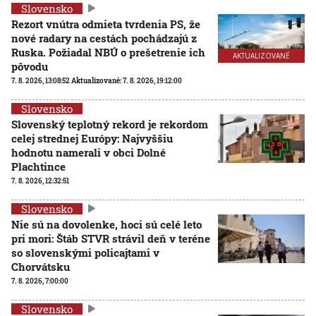
Slovensko
Rezort vnútra odmieta tvrdenia PS, že
nové radary na cestách pochádzajú z
Ruska. Požiadal NBÚ o prešetrenie ich
AKTUALIZOVANÉ
pôvodu
7. 8. 2026, 13:08:52
Aktualizované:
7. 8. 2026, 19:12:00
Slovensko
Slovenský teplotný rekord je rekordom
celej strednej Európy: Najvyššiu
hodnotu namerali v obci Dolné
Plachtince
7. 8. 2026, 12:32:51
Slovensko
Nie sú na dovolenke, hoci sú celé leto
pri mori: Štáb STVR strávil deň v teréne
so slovenskými policajtami v
Chorvátsku
7. 8. 2026, 7:00:00
Slovensko