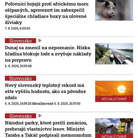
Poľovníci bojujú proti africkému moru
ošípaných, agrorezort im zabezpečil
špeciálne chladiace boxy na ulovené
diviaky
7. 8. 2026, 6:00:00
Slovensko
Dunaj sa zmenil na nepoznanie. Nízka
hladina blokuje lode a zvyšuje náklady
na prepravu
6. 8. 2026, 19:09:48
Slovensko
Nový slovenský teplotný rekord má
ešte vyššiu hodnotu, ako sa pôvodne
zdalo
AKTUALIZOVANÉ
6. 8. 2026, 14:59:28
Aktualizované:
6. 8. 2026, 16:57:00
Slovensko
Národné parky, ktoré prešli zonáciou,
preberajú vlastníctvo lesov. Ministri
Taraba a Takáč podpísali memorandum
AKTUALIZOVANÉ