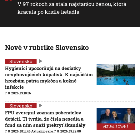
V 97 rokoch sa stala najstaršou ženou, ktorá
kráčala po krídle lietadla
Nové v rubrike Slovensko
Slovensko
Hygienici upozorňujú na desiatky
nevyhovujúcich kúpalísk. K najväčším
hrozbám patria mykóza a kožné
infekcie
7. 8. 2026, 19:10:36
Slovensko
FPU zverejnil zoznam poberateľov
dotácií. Tí tvrdia, že čísla nesedia a
fond sa ním snaží prekryť škandály
AKTUALIZOVANÉ
7. 8. 2026, 18:15:46
Aktualizované:
7. 8. 2026, 19:29:00