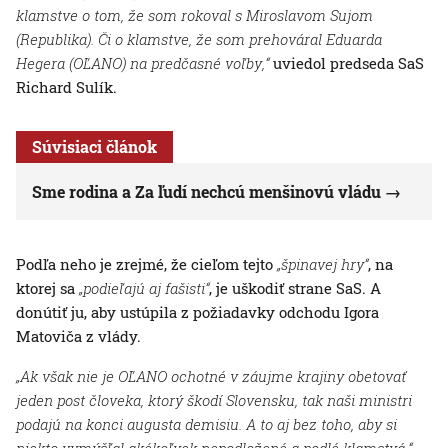
klamstve o tom, že som rokoval s Miroslavom Sujom
(Republika). Či o klamstve, že som prehováral Eduarda
Hegera (OĽANO) na predčasné voľby,“
uviedol predseda SaS
Richard Sulík.
Súvisiaci článok
Sme rodina a Za ľudí nechcú menšinovú vládu
Podľa neho je zrejmé, že cieľom tejto
„špinavej hry“
, na
ktorej sa
„podieľajú aj fašisti“
, je uškodiť strane SaS. A
donútiť ju, aby ustúpila z požiadavky odchodu Igora
Matoviča z vlády.
„Ak však nie je OĽANO ochotné v záujme krajiny obetovať
jeden post človeka, ktorý škodí Slovensku, tak naši ministri
podajú na konci augusta demisiu.
A to
aj bez toho, aby si