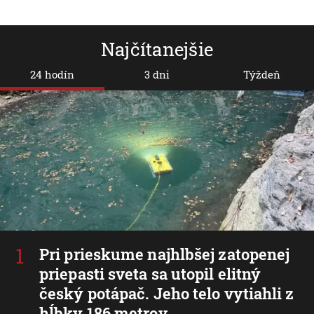
Najčítanejšie
24 hodín
3 dni
Týždeň
Pri prieskume najhlbšej zatopenej
priepasti sveta sa utopil elitný
český potápač. Jeho telo vytiahli z
hĺbky 186 metrov