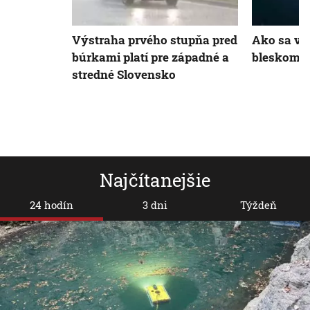
Výstraha prvého stupňa pred
Ako sa vy
búrkami platí pre západné a
bleskom v
stredné Slovensko
Najčítanejšie
24 hodín
3 dni
Týždeň