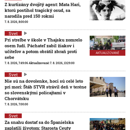
Z kurtizány dvojitý agent: Mata Hari,
ktorú postihol tragický osud, sa
narodila pred 150 rokmi
7. 8. 2026, 8:00:00
Svet
Pri streľbe v škole v Thajsku zomrelo
osem ľudí. Páchateľ zabil žiakov i
učiteľov a potom obrátil zbraň proti
AKTUALIZOVANÉ
sebe
7. 8. 2026, 7:49:06
Aktualizované:
7. 8. 2026, 13:29:00
Svet
Nie sú na dovolenke, hoci sú celé leto
pri mori: Štáb STVR strávil deň v teréne
so slovenskými policajtami v
Chorvátsku
7. 8. 2026, 7:00:00
Svet
Za snahu dostať sa do Španielska
zaplatili životom: Starosta Ceuty