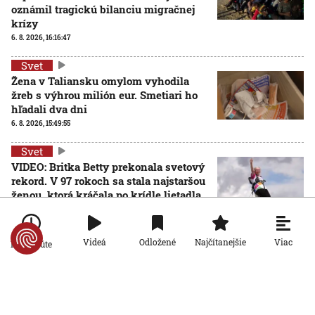
oznámil tragickú bilanciu migračnej
krízy
6. 8. 2026, 16:16:47
Svet
Žena v Taliansku omylom vyhodila
žreb s výhrou milión eur. Smetiari ho
hľadali dva dni
6. 8. 2026, 15:49:55
Svet
VIDEO: Britka Betty prekonala svetový
rekord. V 97 rokoch sa stala najstaršou
ženou, ktorá kráčala po krídle lietadla
6. 8. 2026, 15:40:24
Svet
Viac
Videá
Odložené
Najčítanejšie
Po minúte
V ukrajinskej armáde slúži takmer 16-tisíc zahraničných
dobrovoľníkov
6. 8. 2026, 14:26:05
Svet