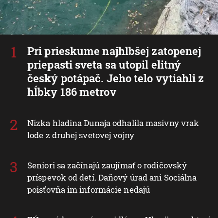
Pri prieskume najhlbšej zatopenej
priepasti sveta sa utopil elitný
český potápač. Jeho telo vytiahli z
hĺbky 186 metrov
Nízka hladina Dunaja odhalila masívny vrak
lode z druhej svetovej vojny
Seniori sa začínajú zaujímať o rodičovský
príspevok od detí. Daňový úrad ani Sociálna
poisťovňa im informácie nedajú