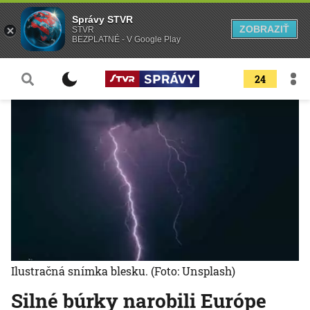
Správy STVR
ZOBRAZIŤ
STVR
BEZPLATNÉ - V Google Play
24
Ilustračná snímka blesku.
(Foto: Unsplash)
Silné búrky narobili Európe