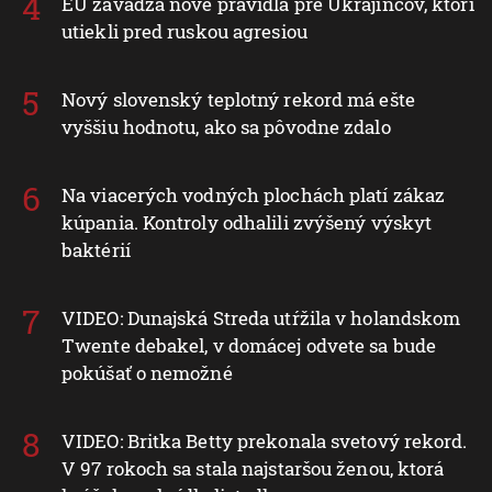
EÚ zavádza nové pravidlá pre Ukrajincov, ktorí
utiekli pred ruskou agresiou
Nový slovenský teplotný rekord má ešte
vyššiu hodnotu, ako sa pôvodne zdalo
Na viacerých vodných plochách platí zákaz
kúpania. Kontroly odhalili zvýšený výskyt
baktérií
VIDEO: Dunajská Streda utŕžila v holandskom
Twente debakel, v domácej odvete sa bude
pokúšať o nemožné
VIDEO: Britka Betty prekonala svetový rekord.
V 97 rokoch sa stala najstaršou ženou, ktorá