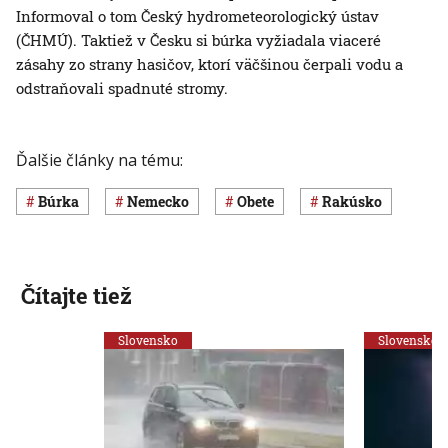
Informoval o tom Český hydrometeorologický ústav
(ČHMÚ). Taktiež v Česku si búrka vyžiadala viaceré
zásahy zo strany hasičov, ktorí väčšinou čerpali vodu a
odstraňovali spadnuté stromy.
Ďalšie články na tému:
búrka
Nemecko
obete
Rakúsko
Čítajte tiež
Slovensko
Slovensko