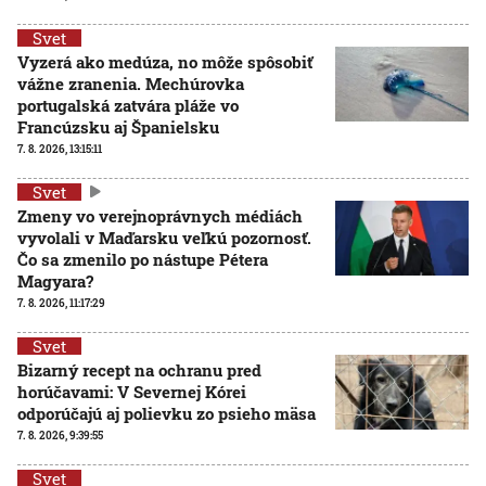
Svet
Vyzerá ako medúza, no môže spôsobiť
vážne zranenia. Mechúrovka
portugalská zatvára pláže vo
Francúzsku aj Španielsku
7. 8. 2026, 13:15:11
Svet
Zmeny vo verejnoprávnych médiách
vyvolali v Maďarsku veľkú pozornosť.
Čo sa zmenilo po nástupe Pétera
Magyara?
7. 8. 2026, 11:17:29
Svet
Bizarný recept na ochranu pred
horúčavami: V Severnej Kórei
odporúčajú aj polievku zo psieho mäsa
7. 8. 2026, 9:39:55
Svet