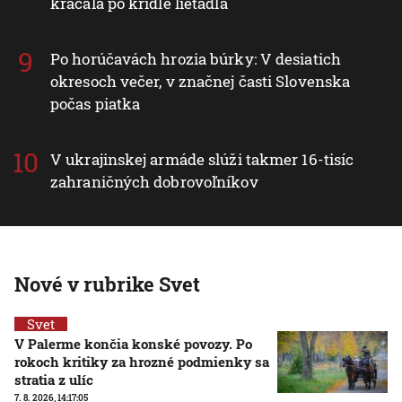
kráčala po krídle lietadla
Po horúčavách hrozia búrky: V desiatich
okresoch večer, v značnej časti Slovenska
počas piatka
V ukrajinskej armáde slúži takmer 16-tisíc
zahraničných dobrovoľníkov
Nové v rubrike Svet
Svet
V Palerme končia konské povozy. Po
rokoch kritiky za hrozné podmienky sa
stratia z ulíc
7. 8. 2026, 14:17:05