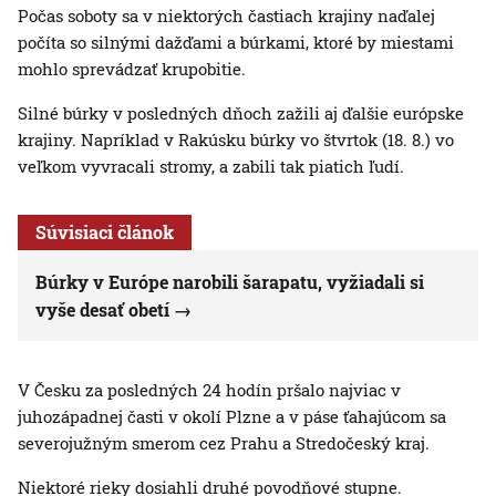
Počas soboty sa v niektorých častiach krajiny naďalej
počíta so silnými dažďami a búrkami, ktoré by miestami
mohlo sprevádzať krupobitie.
Silné búrky v posledných dňoch zažili aj ďalšie európske
krajiny. Napríklad v Rakúsku búrky vo štvrtok (18. 8.) vo
veľkom vyvracali stromy, a zabili tak piatich ľudí.
Súvisiaci článok
Búrky v Európe narobili šarapatu, vyžiadali si
vyše desať obetí
V Česku za posledných 24 hodín pršalo najviac v
juhozápadnej časti v okolí Plzne a v páse ťahajúcom sa
severojužným smerom cez Prahu a Stredočeský kraj.
Niektoré rieky dosiahli druhé povodňové stupne.