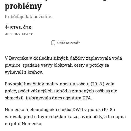
problémy
Pribúdajú tak povodne.
RTVS
,
ČTK
20. 8. 2022 10:26:35
Odlož na neskôr
V Bavorsku v dôsledku silných dažďov zaplavovala voda
pivnice, spadané vetvy blokovali cesty a potoky sa
vylievali z brehov.
Bavorskí hasiči tak mali v noci na sobotu (20. 8.) veľa
práce, počet vážnejších nehôd a zranených osôb sa ale
obmedzil, informovala dnes agentúra DPA.
Nemecká meteorologická služba DWD v piatok (19. 8.)
varovala pred silnými dažďami a zosuvmi pôdy, a to najmä
na juhu Nemecka.