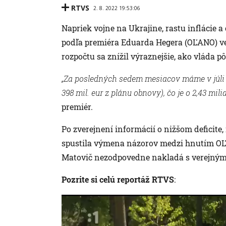
RTVS
2. 8. 2022 19:53:06
Napriek vojne na Ukrajine, rastu inflácie
podľa premiéra Eduarda Hegera (OĽANO) ver
rozpočtu sa znížil výraznejšie, ako vláda 
„Za posledných sedem mesiacov máme v júli def
398 mil. eur z plánu obnovy), čo je o 2,43 mili
premiér.
Po zverejnení informácií o nižšom deficite
spustila výmena názorov medzi hnutím OĽANO
Matovič nezodpovedne nakladá s verejným
Pozrite si celú reportáž RTVS
: