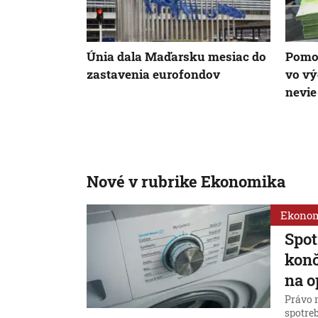
Únia dala Maďarsku mesiac do
Pomoc
zastavenia eurofondov
vo vý
nevie
Nové v rubrike Ekonomika
Ekono
Spot
konč
na o
Právo 
spotreb