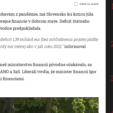
Odlož na neskôr
 a obavám z pandémie, má Slovensko ku koncu júla
ejné financie v dobrom stave. Deficit štátneho
pôvodne predpokladala.
icit 1,39 miliárd eur (bez zohľadnenia prijatej platby
ardy eur menej ako v júli roku 2021,“
informoval
, než ministerstvo financií pôvodne očakávalo, sa
 a SaS. Liberáli tvrdia, že minister financií Igor
i financiami.