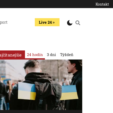
Kontakt
port
Live 24
24 hodín
3 dni
Týždeň
ajčítanejšie