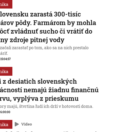
mika
lovensku zarastá 300-tisíc
tárov pôdy. Farmárom by mohla
cť zvládnuť sucho či vrátiť do
iny zdroje pitnej vody
začali zarastať po tom, ako sa na nich prestalo
áriť.
 15:04:57
mika
i z desiatich slovenských
cností nemajú žiadnu finančnú
rvu, vyplýva z prieskumu
ry majú, štvrtina ľudí ich drží v hotovosti doma.
, 6:00:00
mika
Video