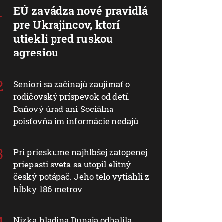
EÚ zavádza nové pravidlá
pre Ukrajincov, ktorí
utiekli pred ruskou
agresiou
Seniori sa začínajú zaujímať o
rodičovský príspevok od detí.
Daňový úrad ani Sociálna
poisťovňa im informácie nedajú
Pri prieskume najhlbšej zatopenej
priepasti sveta sa utopil elitný
český potápač. Jeho telo vytiahli z
hĺbky 186 metrov
Nízka hladina Dunaja odhalila