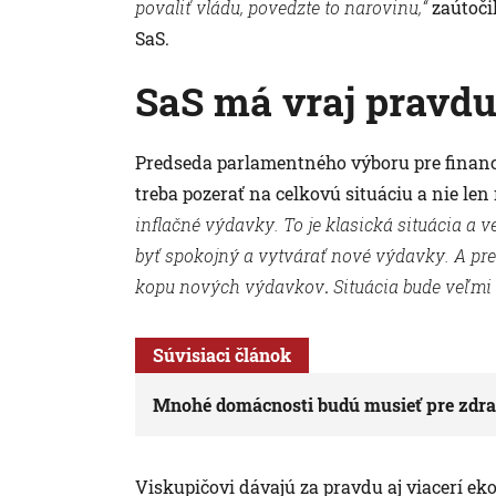
povaliť vládu, povedzte to narovinu,“
zaútoči
SaS.
SaS má vraj pravd
Predseda parlamentného výboru pre financi
treba pozerať na celkovú situáciu a nie len
inflačné výdavky. To je klasická situácia a
byť spokojný a vytvárať nové výdavky. A pres
kopu nových výdavkov
.
Situácia bude veľmi 
Súvisiaci článok
Mnohé domácnosti budú musieť pre zdra
Viskupičovi dávajú za pravdu aj viacerí eko