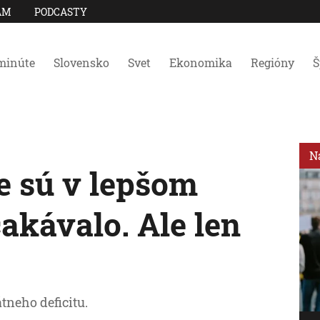
AM
PODCASTY
minúte
Slovensko
Svet
Ekonomika
Regióny
Š
N
e sú v lepšom
čakávalo. Ale len
tneho deficitu.