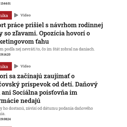
 13:44:01
mika
Video
rt práce prišiel s návrhom rodinnej
y so zľavami. Opozícia hovorí o
ketingovom ťahu
 podľa nej nevráti to, čo im štát zobral na daniach.
 19:14:20
mika
Video
ori sa začínajú zaujímať o
čovský príspevok od detí. Daňový
 ani Sociálna poisťovňa im
rmácie nedajú
dy ho dostanú, závisí od dátumu podania daňového
ia.
, 19:08:24