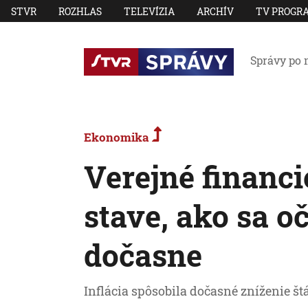
STVR
ROZHLAS
TELEVÍZIA
ARCHÍV
TV PROGR
Správy po 
Ekonomika
Verejné financi
stave, ako sa o
dočasne
Inflácia spôsobila dočasné zníženie štá