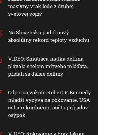
masívny vrak lode z druhej
svetovej vojny
Na Slovensku padol nový
absolútny rekord teploty vzduchu
VIDEO: Smútiaca matka delfína
plávala s telom mŕtveho mláďaťa,
pridali sa ďalšie delfíny
Odporca vakcín Robert F. Kennedy
mladší vyzýva na očkovanie. USA
čelia rekordnému počtu prípadov
osýpok
VIDEO: Rokovanie v brazílskom