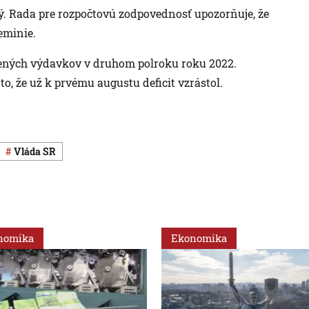
. Rada pre rozpočtovú zodpovednosť upozorňuje, že
eminie.
ýšených výdavkov v druhom polroku roku 2022.
to, že už k prvému augustu deficit vzrástol.
vláda SR
nomika
Ekonomika