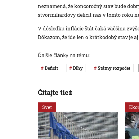
neznamená, že koncoročný stav bude dobrý
štvormiliardový deficit nás v tomto roku n
V dôsledku inflácie štát čaká väčšina zv
Dôkazom, že ide len o krátkodobý stav je aj 
Ďalšie články na tému:
deficit
dlhy
štátny rozpočet
Čítajte tiež
Svet
Eko