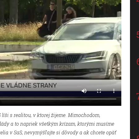
 líši s realitou, v ktorej žijeme. Mimochodom,
 vlády a to napriek všetkým krízam, ktorými musíme
iatelia v SaS, nevymýšľajte si dôvody a ak chcete opäť