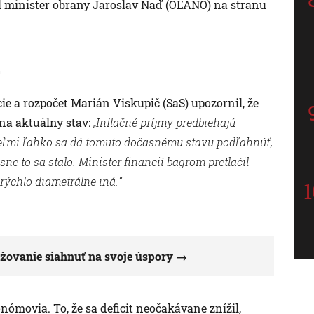
l minister obrany Jaroslav Naď (OĽANO) na stranu
u
e a rozpočet Marián Viskupič (SaS) upozornil, že
 na aktuálny stav:
„Inflačné príjmy predbiehajú
 veľmi ľahko sa dá tomuto dočasnému stavu podľahnúť,
ne to sa stalo. Minister financií bagrom pretlačil
rýchlo diametrálne iná.“
žovanie siahnuť na svoje úspory
nómovia. To, že sa deficit neočakávane znížil,