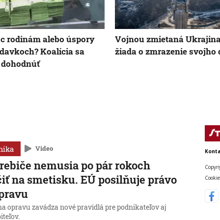
 rodinám alebo úspory
Vojnou zmietaná Ukrajin
davkoch? Koalícia sa
žiada o zmrazenie svojho 
 dohodnúť
mika
Video
Konta
rebiče nemusia po pár rokoch
Copyri
iť na smetisku. EÚ posilňuje právo
Cookie
pravu
na opravu zavádza nové pravidlá pre podnikateľov aj
iteľov.