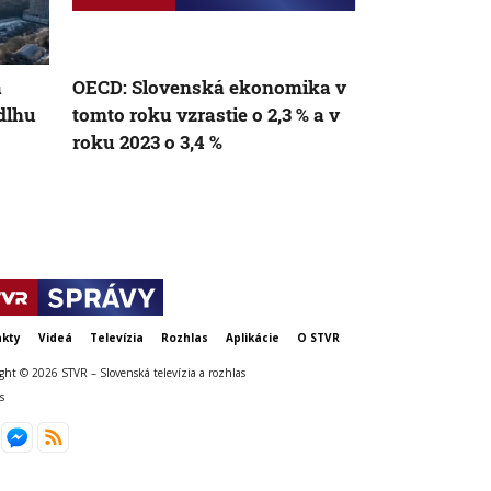
AK
a
OECD: Slovenská ekonomika v
Nový sloven
dlhu
tomto roku vzrastie o 2,3 % a v
rekord má e
roku 2023 o 3,4 %
ako sa pôvo
kty
Videá
Televízia
Rozhlas
Aplikácie
O STVR
ght © 2026 STVR – Slovenská televízia a rozhlas
s