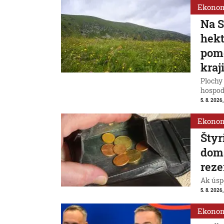
Ekono
Na S
hek
pomô
kraj
Plochy 
hospod
5. 8. 2026,
Ekono
Štyr
domá
reze
Ak úspo
5. 8. 2026
Ekono