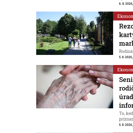
6. 8. 2026,
Ekono
Rezo
kart
mar
Rodinám
5. 8. 2026,
Ekono
Seni
rodi
úrad
info
To, ke
priznan
5. 8. 2026