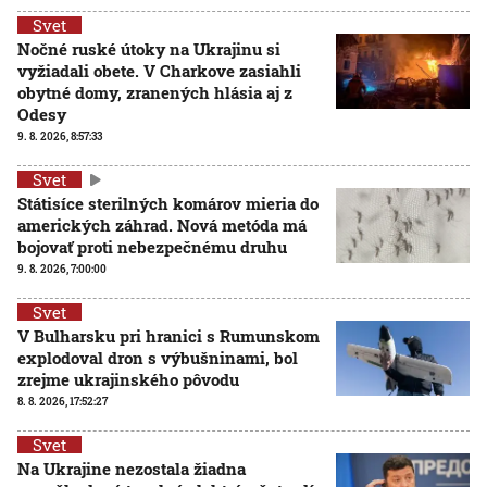
Svet
Nočné ruské útoky na Ukrajinu si
vyžiadali obete. V Charkove zasiahli
obytné domy, zranených hlásia aj z
Odesy
9. 8. 2026, 8:57:33
Svet
Státisíce sterilných komárov mieria do
amerických záhrad. Nová metóda má
bojovať proti nebezpečnému druhu
9. 8. 2026, 7:00:00
Svet
V Bulharsku pri hranici s Rumunskom
explodoval dron s výbušninami, bol
zrejme ukrajinského pôvodu
8. 8. 2026, 17:52:27
Svet
Na Ukrajine nezostala žiadna