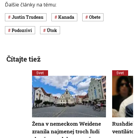
Ďalšie články na tému:
Justin Trudeau
Kanada
obete
podozriví
útok
Čítajte tiež
Svet
Svet
Žena v nemeckom Weidene
Rushdieho 
zranila najmenej troch ľudí
ventilátor