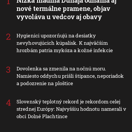
Nízka hladina Dunaja odhalila aj
nové termálne pramene, objav
vyvoláva u vedcov aj obavy
Hygienici upozorňujú na desiatky
nevyhovujúcich kúpalísk. K najväčším
hrozbám patria mykóza a kožné infekcie
Dovolenka sa zmenila na nočnú moru.
Namiesto oddychu prišli štípance, neporiadok
a podozrenie na ploštice
Slovenský teplotný rekord je rekordom celej
strednej Európy: Najvyššiu hodnotu namerali v
obci Dolné Plachtince