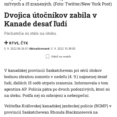
mŕtvych a 15 zranených.
(Foto: Twitter/New York Post)
Dvojica útočníkov zabila v
Kanade desať ľudí
Páchatelia sú stále na úteku.
RTVS
,
ČTK
5. 9. 2022 06:26:01
Aktualizované:
5. 9. 2022 10:38:00
Odlož na neskôr
V kanadskej provincii Saskatchewan pri sérii útokov
bodnou zbraňou zomrelo v nedeľu (4. 9.) najmenej desať
ľudí, ďalších 15 osôb utrpelo zranenia. Informovala o tom
agentúra AP. Polícia pátra po dvoch podozrivých, ktorí sú
na úteku. Podľa nej sú ozbrojení a nebezpeční.
Veliteľka Kráľovskej kanadskej jazdeckej polície (RCMP) v
provincii Saskatchewan Rhonda Blackmoreová na