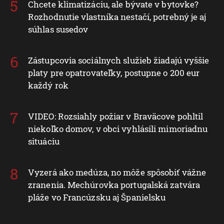
Chcete klimatizáciu, ale bývate v bytovke?
Rozhodnutie vlastníka nestačí, potrebný je aj
súhlas susedov
Zástupcovia sociálnych služieb žiadajú vyššie
platy pre opatrovateľky, postupne o 200 eur
každý rok
VIDEO: Rozsiahly požiar v Braväcove pohltil
niekoľko domov, v obci vyhlásili mimoriadnu
situáciu
Vyzerá ako medúza, no môže spôsobiť vážne
zranenia. Mechúrovka portugalská zatvára
pláže vo Francúzsku aj Španielsku