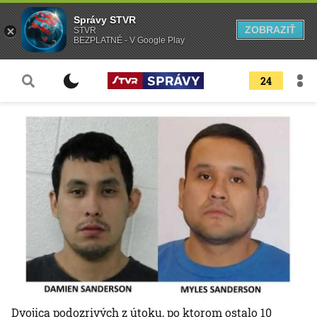
Správy STVR
ZOBRAZIŤ
STVR
BEZPLATNÉ - V Google Play
24
Dvojica podozrivých z útoku, po ktorom ostalo 10