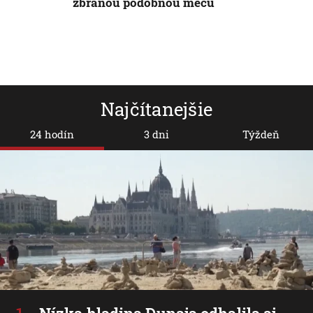
zbraňou podobnou meču
Najčítanejšie
24 hodín
3 dni
Týždeň