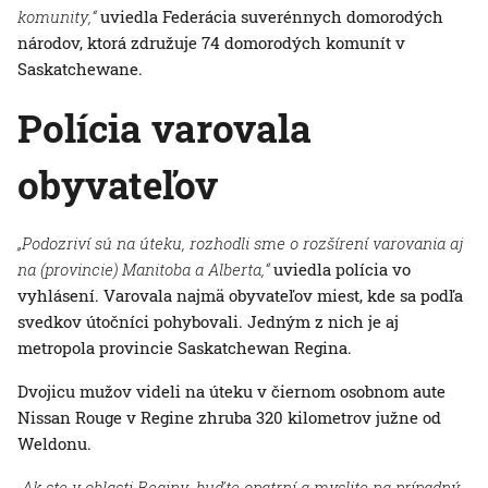
komunity,“
uviedla Federácia suverénnych domorodých
národov, ktorá združuje 74 domorodých komunít v
Saskatchewane.
Polícia varovala
obyvateľov
„Podozriví sú na úteku, rozhodli sme o rozšírení varovania aj
na (provincie) Manitoba a Alberta,“
uviedla polícia vo
vyhlásení. Varovala najmä obyvateľov miest, kde sa podľa
svedkov útočníci pohybovali. Jedným z nich je aj
metropola provincie Saskatchewan Regina.
Dvojicu mužov videli na úteku v čiernom osobnom aute
Nissan Rouge v Regine zhruba 320 kilometrov južne od
Weldonu.
„Ak ste v oblasti Reginy, buďte opatrní a myslite na prípadný