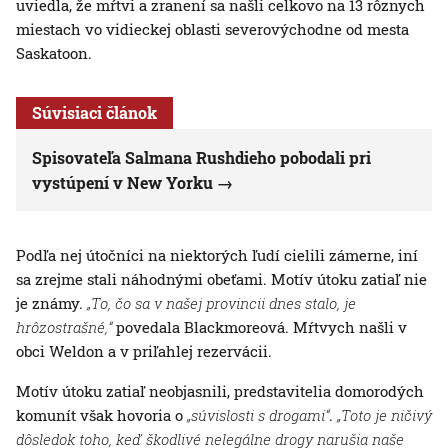
uviedla, že mŕtvi a zranení sa našli celkovo na 13 rôznych
miestach vo vidieckej oblasti severovýchodne od mesta
Saskatoon.
Súvisiaci článok
Spisovateľa Salmana Rushdieho pobodali pri
vystúpení v New Yorku
Podľa nej útočníci na niektorých ľudí cielili zámerne, iní
sa zrejme stali náhodnými obeťami. Motív útoku zatiaľ nie
je známy.
„To, čo sa v našej provincii dnes stalo, je
hrôzostrašné,“
povedala Blackmoreová. Mŕtvych našli v
obci Weldon a v priľahlej rezervácii.
Motív útoku zatiaľ neobjasnili, predstavitelia domorodých
komunít však hovoria o
„súvislosti s drogami“
.
„Toto je ničivý
dôsledok toho, keď škodlivé nelegálne drogy narušia naše