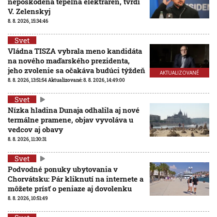
nepoškodená tepelná elektráreň, tvrdí
V. Zelenskyj
8. 8. 2026, 15:34:46
Svet
Vládna TISZA vybrala meno kandidáta
na nového maďarského prezidenta,
jeho zvolenie sa očakáva budúci týždeň
AKTUALIZOVANÉ
8. 8. 2026, 13:51:54
Aktualizované:
8. 8. 2026, 14:49:00
Svet
Nízka hladina Dunaja odhalila aj nové
termálne pramene, objav vyvoláva u
vedcov aj obavy
8. 8. 2026, 11:30:31
Svet
Podvodné ponuky ubytovania v
Chorvátsku: Pár kliknutí na internete a
môžete prísť o peniaze aj dovolenku
8. 8. 2026, 10:51:49