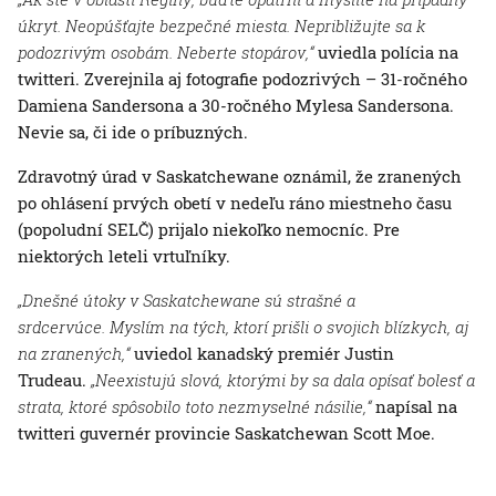
úkryt. Neopúšťajte bezpečné miesta. Nepribližujte sa k
podozrivým osobám. Neberte stopárov,“
uviedla polícia na
twitteri. Zverejnila aj fotografie podozrivých – 31-ročného
Damiena Sandersona a 30-ročného Mylesa Sandersona.
Nevie sa, či ide o príbuzných.
Zdravotný úrad v Saskatchewane oznámil, že zranených
po ohlásení prvých obetí v nedeľu ráno miestneho času
(popoludní SELČ) prijalo niekoľko nemocníc. Pre
niektorých leteli vrtuľníky.
„Dnešné útoky v Saskatchewane sú strašné a
srdcervúce. Myslím na tých, ktorí prišli o svojich blízkych, aj
na zranených,“
uviedol kanadský premiér Justin
Trudeau.
„Neexistujú slová, ktorými by sa dala opísať bolesť a
strata, ktoré spôsobilo toto nezmyselné násilie,“
napísal na
twitteri guvernér provincie Saskatchewan Scott Moe.