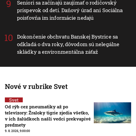
Seniori sa začínajú zaujímať o rodičovský
príspevok od detí. Daňový úrad ani Sociálna
poisťovňa im informácie nedajú
Dokončenie obchvatu Banskej Bystrice sa
odkladá o dva roky, dôvodom sú nelegálne
skládky a environmentálna záťaž
Nové v rubrike Svet
Svet
Od rýb cez pneumatiky až po
televízory: Žraloky tigrie zjedia všetko,
v ich žalúdkoch našli vedci prekvapivé
predmety
9. 8. 2026, 9:00:00