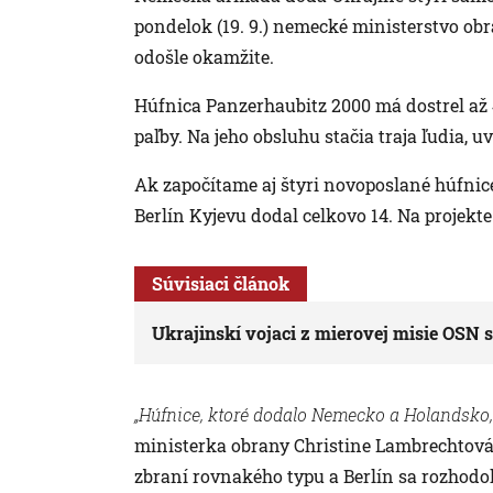
pondelok (19. 9.) nemecké ministerstvo o
odošle okamžite.
Húfnica Panzerhaubitz 2000 má dostrel až 
paľby. Na jeho obsluhu stačia traja ľudia,
Ak započítame aj štyri novoposlané húfnic
Berlín Kyjevu dodal celkovo 14. Na projekt
Súvisiaci článok
Ukrajinskí vojaci z mierovej misie OSN sa
„Húfnice, ktoré dodalo Nemecko a Holandsko, s
ministerka obrany Christine Lambrechtová. 
zbraní rovnakého typu a Berlín sa rozhodol