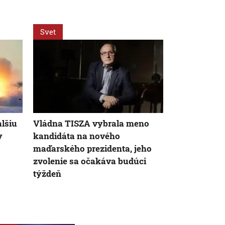
Svet
Svet
lšiu
Vládna TISZA vybrala meno
Nízka hladi
y
kandidáta na nového
aj nové ter
maďarského prezidenta, jeho
objav vyvolá
zvolenie sa očakáva budúci
obavy
týždeň