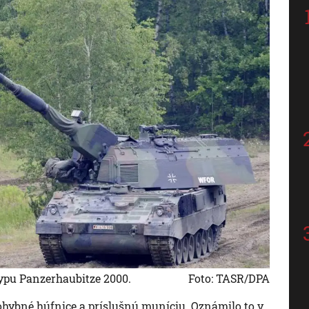
ypu Panzerhaubitze 2000.
Foto: TASR/DPA
ybné húfnice a príslušnú muníciu. Oznámilo to v