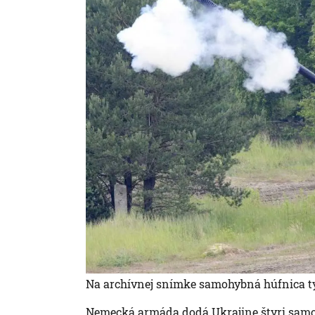
Na archívnej snímke samohybná húfnica t
Nemecká armáda dodá Ukrajine štyri samoh