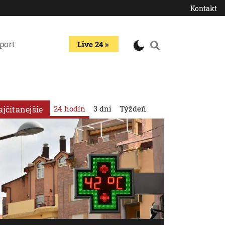
Kontakt
port
Live 24
24 hodín
3 dni
Týždeň
ajčítanejšie