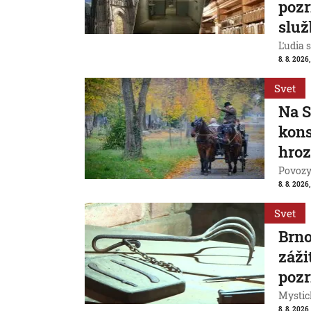
pozr
služ
Ľudia s
8. 8. 2026
Svet
Na S
kons
hroz
Povozy 
8. 8. 2026
Svet
Brn
záži
pozr
Mystic
8. 8. 2026