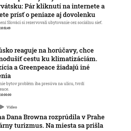
vátsku: Pár kliknutí na internete a
te prísť o peniaze aj dovolenku
ní Slováci si rezervovali ubytovanie cez sociálnu sieť.
 10:51:49
sko reaguje na horúčavy, chce
nodušiť cestu ku klimatizáciám.
ícia a Greenpeace žiadajú iné
enia
ie bytov problém iba presúva na ulicu, tvrdí
eace.
, 10:00:00
Video
a Dana Browna rozprúdila v Prahe
rárny turizmus. Na miesta sa prišla