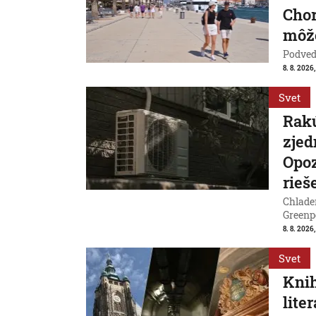
Chor
môže
Podvede
8. 8. 2026,
Svet
Rakú
zjed
Opoz
rieš
Chladen
Greenp
8. 8. 2026
Svet
Knih
lite