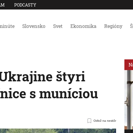
AM
PODCASTY
minúte
Slovensko
Svet
Ekonomika
Regióny
Š
N
krajine štyri
nice s muníciou
Odlož na neskôr