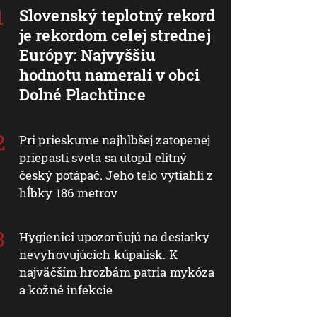
Slovenský teplotný rekord
je rekordom celej strednej
Európy: Najvyššiu
hodnotu namerali v obci
Dolné Plachtince
Pri prieskume najhlbšej zatopenej
priepasti sveta sa utopil elitný
český potápač. Jeho telo vytiahli z
hĺbky 186 metrov
Hygienici upozorňujú na desiatky
nevyhovujúcich kúpalísk. K
najväčším hrozbám patria mykóza
a kožné infekcie