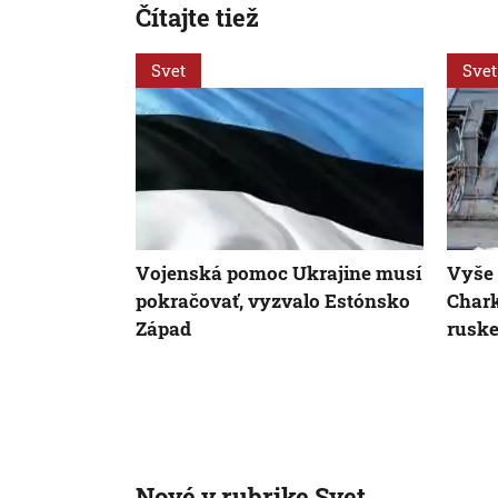
Čítajte tiež
Svet
Svet
Vojenská pomoc Ukrajine musí
Vyše t
pokračovať, vyzvalo Estónsko
Chark
Západ
ruske
Nové v rubrike Svet