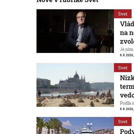
Svet
Vlád
na n
zvol
Je ním
8. 8. 2026,
Svet
Nízk
term
vedc
Podľa 
8. 8. 2026,
Svet
Pod