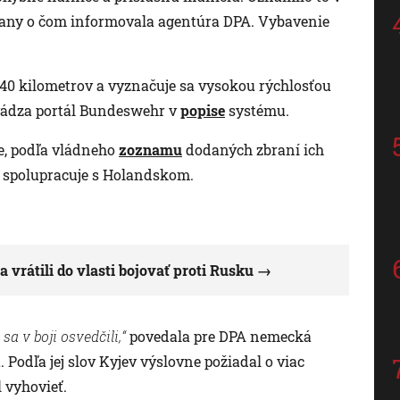
brany o čom informovala agentúra DPA. Vybavenie
40 kilometrov a vyznačuje sa vysokou rýchlosťou
 uvádza portál Bundeswehr v
popise
systému.
e, podľa vládneho
zoznamu
dodaných zbraní ich
e spolupracuje s Holandskom.
 vrátili do vlasti bojovať proti Rusku
a v boji osvedčili,“
povedala pre DPA nemecká
Podľa jej slov Kyjev výslovne požiadal o viac
 vyhovieť.