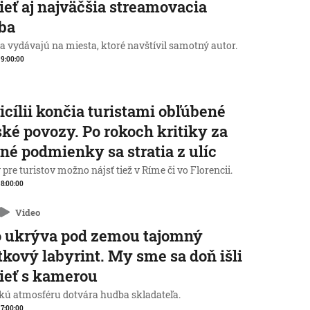
ieť aj najväčšia streamovacia
ba
a vydávajú na miesta, ktoré navštívil samotný autor.
, 9:00:00
icílii končia turistami obľúbené
ké povozy. Po rokoch kritiky za
né podmienky sa stratia z ulíc
pre turistov možno nájsť tiež v Ríme či vo Florencii.
, 8:00:00
Video
o ukrýva pod zemou tajomný
tkový labyrint. My sme sa doň išli
ieť s kamerou
kú atmosféru dotvára hudba skladateľa.
, 7:00:00