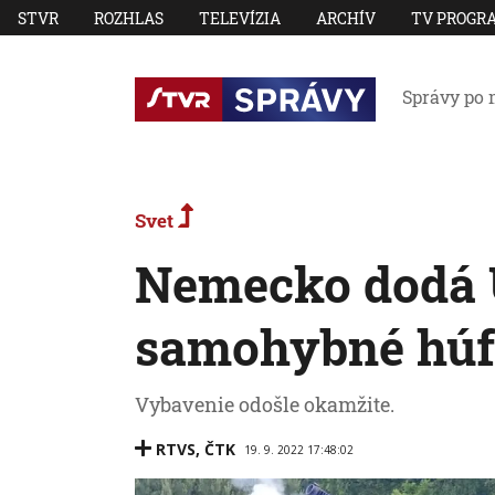
STVR
ROZHLAS
TELEVÍZIA
ARCHÍV
TV PROGR
Správy po 
Svet
Nemecko dodá U
samohybné húf
Vybavenie odošle okamžite.
RTVS
,
ČTK
19. 9. 2022 17:48:02