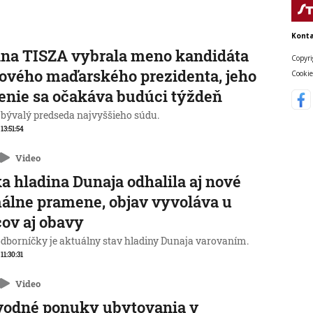
Konta
na TISZA vybrala meno kandidáta
Copyri
ového maďarského prezidenta, jeho
Cookie
enie sa očakáva budúci týždeň
 bývalý predseda najvyššieho súdu.
 13:51:54
Video
a hladina Dunaja odhalila aj nové
álne pramene, objav vyvoláva u
ov aj obavy
odborníčky je aktuálny stav hladiny Dunaja varovaním.
 11:30:31
Video
vodné ponuky ubytovania v