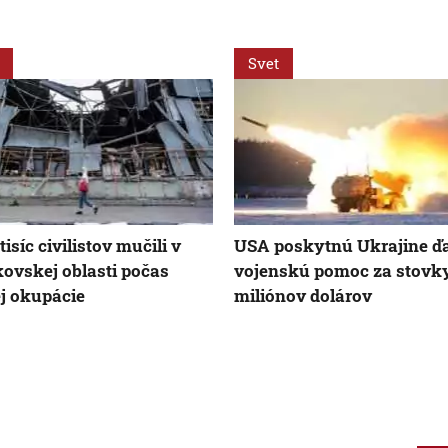
Svet
isíc civilistov mučili v
USA poskytnú Ukrajine ďa
ovskej oblasti počas
vojenskú pomoc za stovk
j okupácie
miliónov dolárov