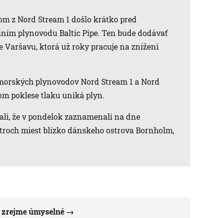
om z Nord Stream 1 došlo krátko pred
ím plynovodu Baltic Pipe. Ten bude dodávať
e Varšavu, ktorá už roky pracuje na znížení
odmorských plynovodov Nord Stream 1 a Nord
om poklese tlaku uniká plyn.
li, že v pondelok zaznamenali na dne
 troch miest blízko dánskeho ostrova Bornholm,
 zrejme úmyselné