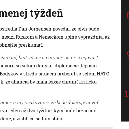
jmenej týždeň
ostredia Dan Jörgensen povedal, že plyn bude
y medzi Ruskom a Nemeckom úplne vyprázdnia, až
bnejšie preskúmať.
Stream) brať vážne a patrične na ne reagovať,“
y hovoril so šéfom dánskej diplomacie Jeppom
odskov v stredu situáciu preberal so šéfom NATO
, že aliancia by mala lepšie chrániť kritickú
rítomné a my očakávame, že bude ďalej špehovať
rvá jeden až dva týždne, kým bude bezpečné
né, a zistiť, čo sa tam stalo.