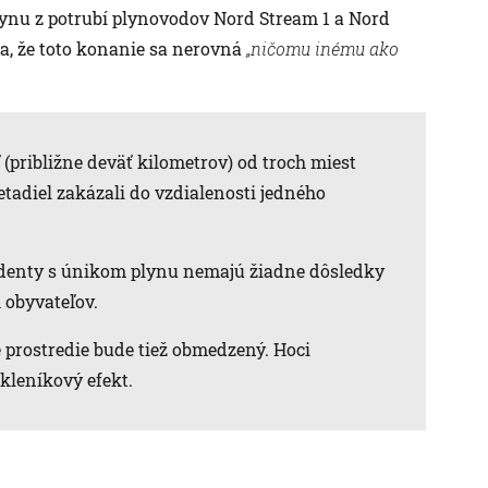
lynu z potrubí plynovodov Nord Stream 1 a Nord
la, že toto konanie sa nerovná
„ničomu inému ako
(približne deväť kilometrov) od troch miest
etadiel zakázali do vzdialenosti jedného
cidenty s únikom plynu nemajú žiadne dôsledky
 obyvateľov.
 prostredie bude tiež obmedzený. Hoci
kleníkový efekt.