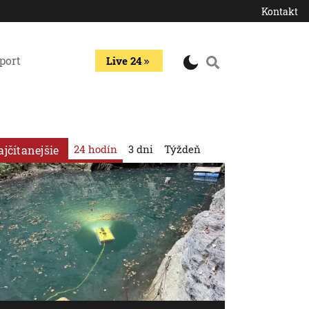
Kontakt
port
Live 24
24 hodín
3 dni
Týždeň
ajčítanejšie