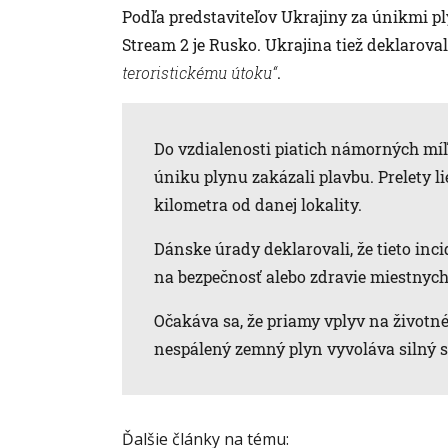
Podľa predstaviteľov Ukrajiny za únikmi p
Stream 2 je Rusko. Ukrajina tiež deklarova
teroristickému útoku“
.
Do vzdialenosti piatich námorných míľ 
úniku plynu zakázali plavbu. Prelety li
kilometra od danej lokality.
Dánske úrady deklarovali, že tieto in
na bezpečnosť alebo zdravie miestnych
Očakáva sa, že priamy vplyv na životné
nespálený zemný plyn vyvoláva silný s
Ďalšie články na tému: