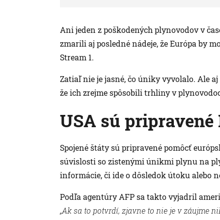
Ani jeden z poškodených plynovodov v čas
zmarili aj posledné nádeje, že Európa by m
Stream 1.
Zatiaľ nie je jasné, čo úniky vyvolalo. Ale aj
že ich zrejme spôsobili trhliny v plynovod
USA sú pripravené
Spojené štáty sú pripravené pomôcť európs
súvislosti so zistenými únikmi plynu na pl
informácie, či ide o dôsledok útoku alebo 
Podľa agentúry AFP sa takto vyjadril amer
„Ak sa to potvrdí, zjavne to nie je v záujme n