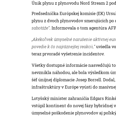
Únik plynu z plynovodu Nord Stream 2 po
Predsedníčka Európskej komisie (EK) Ursula
plynu z dvoch plynovodov smerujúcich po
sabotáže“
. Informovala o tom agentúra AFP
„Akékoľvek úmyselné narušenie aktívnej európ
povedie k čo najráznejšej reakcii,“
uviedla vo
teraz prvoradé vyšetrenie incidentov.
Všetky dostupné informácie nasvedčujú to
nevznikla náhodou, ale bola výsledkom úmy
šéf únijnej diplomacie Josep Borrell. Doda
infraštruktúry v Európe vyústi do masívnej
Lotyšský minister zahraničia Edgars Rinkév
vstúpil kontinent do novej fázy hybridnej v
úmyselné poškodenie plynovodov aj poľsk