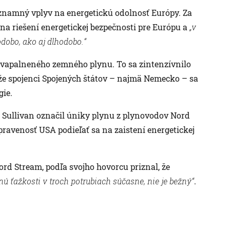
znamný vplyv na energetickú odolnosť Európy. Za
e na riešení energetickej bezpečnosti pre Európu a
„v
kodobo, ako aj dlhodobo.“
kvapalneného zemného plynu. To sa zintenzívnilo
že spojenci Spojených štátov – najmä Nemecko – sa
gie.
Sullivan označil úniky plynu z plynovodov Nord
ripravenosť USA podieľať sa na zaistení energetickej
d Stream, podľa svojho hovorcu priznal, že
tnú ťažkosti v troch potrubiach súčasne, nie je bežný“
.