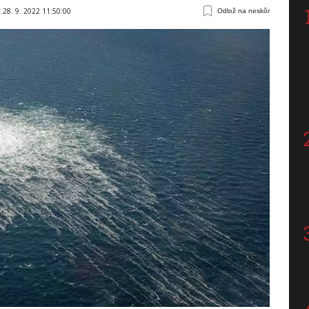
:
28. 9. 2022 11:50:00
Odlož na neskôr