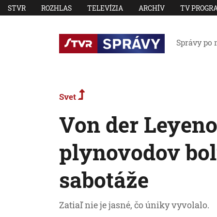
STVR
ROZHLAS
TELEVÍZIA
ARCHÍV
TV PROGR
Správy po 
Svet
Von der Leyeno
plynovodov bol
sabotáže
Zatiaľ nie je jasné, čo úniky vyvolalo.