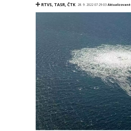
RTVS
,
TASR
,
ČTK
28. 9. 2022 07:29:03
Aktualizované