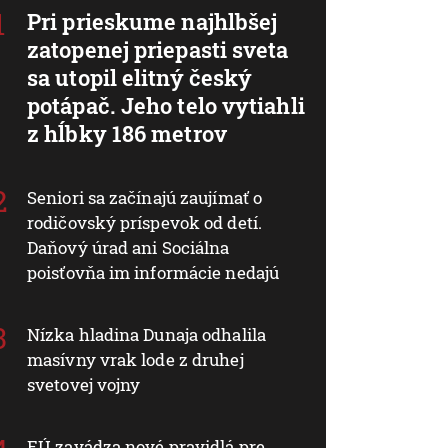
Pri prieskume najhlbšej
zatopenej priepasti sveta
sa utopil elitný český
potápač. Jeho telo vytiahli
z hĺbky 186 metrov
Seniori sa začínajú zaujímať o
rodičovský príspevok od detí.
Daňový úrad ani Sociálna
poisťovňa im informácie nedajú
Nízka hladina Dunaja odhalila
masívny vrak lode z druhej
svetovej vojny
EÚ zavádza nové pravidlá pre