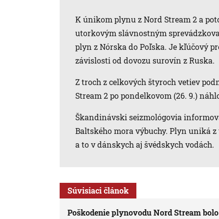
K únikom plynu z Nord Stream 2 a pot
utorkovým slávnostným sprevádzkovan
plyn z Nórska do Poľska. Je kľúčový pr
závislosti od dovozu surovín z Ruska.
Z troch z celkových štyroch vetiev p
Stream 2 po pondelkovom (26. 9.) náhl
Škandinávski seizmológovia informova
Baltského mora výbuchy. Plyn uniká z
a to v dánskych aj švédskych vodách.
Súvisiaci článok
Poškodenie plynovodu Nord Stream bolo