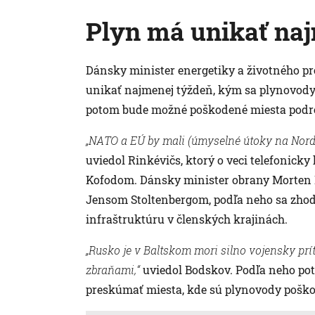
Plyn má unikať na
Dánsky minister energetiky a životného pr
unikať najmenej týždeň, kým sa plynovod
potom bude možné poškodené miesta podro
„NATO a EÚ by mali (úmyselné útoky na Nord 
uviedol Rinkévičs, ktorý o veci telefonick
Kofodom. Dánsky minister obrany Morten B
Jensom Stoltenbergom, podľa neho sa zhodli
infraštruktúru v členských krajinách.
„Rusko je v Baltskom mori silno vojensky p
zbraňami,“
uviedol Bodskov. Podľa neho pot
preskúmať miesta, kde sú plynovody poškode