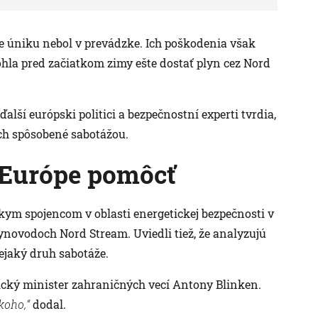
e úniku nebol v prevádzke. Ich poškodenia však
ohla pred začiatkom zimy ešte dostať plyn cez Nord
 ďalší európski politici a bezpečnostní experti tvrdia,
och spôsobené sabotážou.
 Európe pomôcť
kym spojencom v oblasti energetickej bezpečnosti v
ynovodoch Nord Stream. Uviedli tiež, že analyzujú
nejaký druh sabotáže.
ický minister zahraničných vecí Antony Blinken.
ikoho,“
dodal.