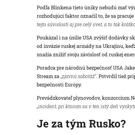
Podľa Blinkena tieto úniky nebudú mať vý
rozhodujúci faktor označil to, že sa pracuj
tejto súvislosti aj pre celý svet, a to tak krát
Poukázal i na úsilie USA zvýšiť dodávky s
od invázie ruskej armády na Ukrajinu, keď
snažia znížiť svoju závislosť od ruskej ener
Poradca pre národnú bezpečnosť USA Jake 
Stream za
„zjavnú sabotáž“
. Potvrdil tiež p
bezpečnosti Európy.
Prevádzkovateľ plynovodov, konzorcium Nor
„incident, pri ktorom sa v ten istý deň vysky
Je za tým Rusko?