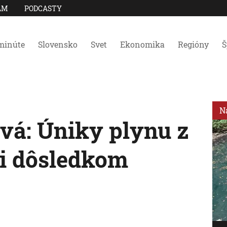
AM
PODCASTY
minúte
Slovensko
Svet
Ekonomika
Regióny
Š
N
vá: Úniky plynu z
i dôsledkom