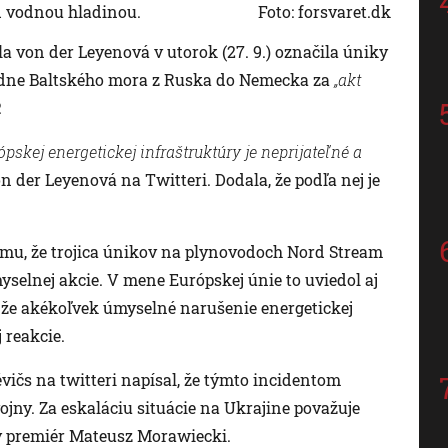
d vodnou hladinou.
Foto: forsvaret.dk
 von der Leyenová v utorok (27. 9.) označila úniky
 dne Baltského mora z Ruska do Nemecka za
„akt
.
skej energetickej infraštruktúry je neprijateľné a
n der Leyenová na Twitteri. Dodala, že podľa nej je
mu, že trojica únikov na plynovodoch Nord Stream
selnej akcie. V mene Európskej únie to uviedol aj
l, že akékoľvek úmyselné narušenie energetickej
 reakcie.
ičs na twitteri napísal, že týmto incidentom
ojny. Za eskaláciu situácie na Ukrajine považuje
ý premiér Mateusz Morawiecki.