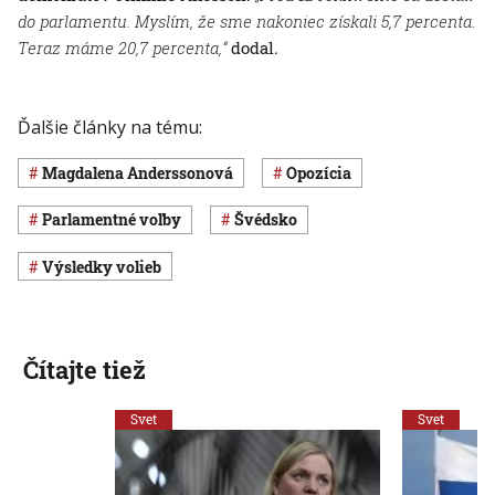
do parlamentu. Myslím, že sme nakoniec získali 5,7 percenta.
Teraz máme 20,7 percenta,“
dodal.
Ďalšie články na tému:
Magdalena Anderssonová
opozícia
parlamentné voľby
Švédsko
výsledky volieb
Čítajte tiež
Svet
Svet