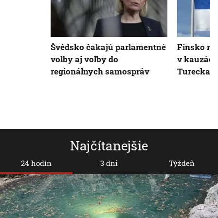
Švédsko čakajú parlamentné
Fínsko ne
voľby aj voľby do
v kauzách
regionálnych samospráv
Turecka
Najčítanejšie
24 hodín
3 dni
Týždeň