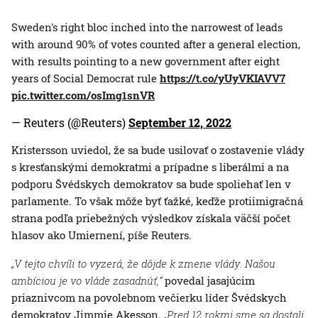
Sweden's right bloc inched into the narrowest of leads
with around 90% of votes counted after a general election,
with results pointing to a new government after eight
years of Social Democrat rule
https://t.co/yUyVKIAVV7
pic.twitter.com/osImg1snVR
— Reuters (@Reuters)
September 12, 2022
Kristersson uviedol, že sa bude usilovať o zostavenie vlády
s kresťanskými demokratmi a prípadne s liberálmi a na
podporu Švédskych demokratov sa bude spoliehať len v
parlamente. To však môže byť ťažké, keďže protiimigračná
strana podľa priebežných výsledkov získala väčší počet
hlasov ako Umiernení, píše Reuters.
„V tejto chvíli to vyzerá, že dôjde k zmene vlády. Našou
ambíciou je vo vláde zasadnúť,“
povedal jasajúcim
priaznivcom na povolebnom večierku líder Švédskych
demokratov Jimmie Akesson.
„Pred 12 rokmi sme sa dostali