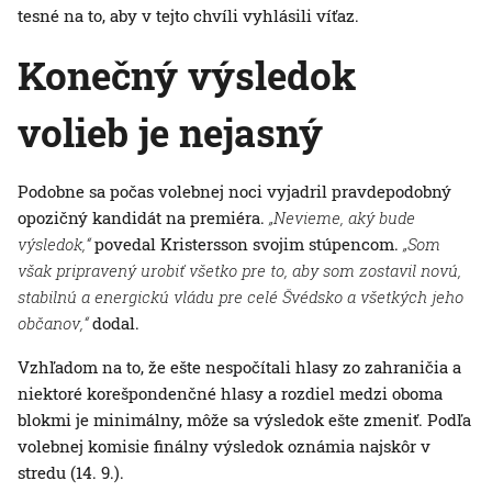
tesné na to, aby v tejto chvíli vyhlásili víťaz.
Konečný výsledok
volieb je nejasný
Podobne sa počas volebnej noci vyjadril pravdepodobný
opozičný kandidát na premiéra.
„Nevieme, aký bude
výsledok,“
povedal Kristersson svojim stúpencom.
„Som
však pripravený urobiť všetko pre to, aby som zostavil novú,
stabilnú a energickú vládu pre celé Švédsko a všetkých jeho
občanov,“
dodal.
Vzhľadom na to, že ešte nespočítali hlasy zo zahraničia a
niektoré korešpondenčné hlasy a rozdiel medzi oboma
blokmi je minimálny, môže sa výsledok ešte zmeniť. Podľa
volebnej komisie finálny výsledok oznámia najskôr v
stredu (14. 9.).