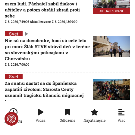
osem ľudí. Páchateľ zabil žiakov i
učiteľov a potom obrátil zbraň proti
AKTUALIZOVANÉ
sebe
7. 8. 2026, 7:49:06
Aktualizované:
7. 8. 2026, 13:29:00
Svet
Nie sú na dovolenke, hoci sú celé leto
pri mori: Štáb STVR strávil deň v teréne
so slovenskými policajtami v
Chorvátsku
7. 8. 2026, 7:00:00
Svet
Za snahu dostať sa do Španielska
zaplatili životom: Starosta Ceuty
oznámil tragickú bilanciu migračnej
krízy
6. 8. 2026, 16:16:47
Svet
Viac
Videá
Odložené
Najčítanejšie
Po minúte
Žena v Taliansku omylom vyhodila
žreb s výhrou milión eur. Smetiari ho