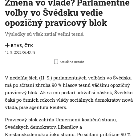
Zmena vo vláde? Parlamentné
voľby vo Švédsku vedie
opozičný pravicový blok
Výsledky sú však zatiaľ veľmi tesné.
RTVS
,
ČTK
12. 9. 2022 06:43:48
Odlož na neskôr
V nedeľňajších (11. 9.) parlamentných voľbách vo Švédsku
má po sčítaní zhruba 90 % hlasov tesnú väčšinu opozičný
pravicový blok. Ak sa mu podarí udržať si náskok, Švédsko
čaká po ôsmich rokoch vlády sociálnych demokratov nová
vláda, píše agentúra Reuters.
Pravicový blok zahŕňa Umiernenú koaličnú stranu,
Švédskych demokratov, Liberálov a
Kresťanskodemokratickú stranu. Po sčítaní približne 90 %