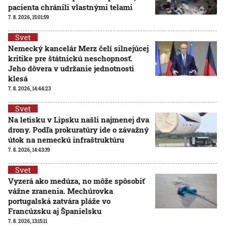
pacienta chránili vlastnými telami
7. 8. 2026, 15:01:59
Svet
Nemecký kancelár Merz čelí silnejúcej
kritike pre štátnickú neschopnosť.
Jeho dôvera v udržanie jednotnosti
klesá
7. 8. 2026, 14:44:23
Svet
Na letisku v Lipsku našli najmenej dva
drony. Podľa prokuratúry ide o závažný
útok na nemeckú infraštruktúru
7. 8. 2026, 14:43:39
Svet
Vyzerá ako medúza, no môže spôsobiť
vážne zranenia. Mechúrovka
portugalská zatvára pláže vo
Francúzsku aj Španielsku
7. 8. 2026, 13:15:11