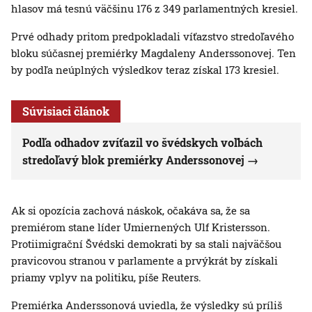
hlasov má tesnú väčšinu 176 z 349 parlamentných kresiel.
Prvé odhady pritom predpokladali víťazstvo stredoľavého
bloku súčasnej premiérky Magdaleny Anderssonovej. Ten
by podľa neúplných výsledkov teraz získal 173 kresiel.
Súvisiaci článok
Podľa odhadov zvíťazil vo švédskych voľbách
stredoľavý blok premiérky Anderssonovej
Ak si opozícia zachová náskok, očakáva sa, že sa
premiérom stane líder Umiernených Ulf Kristersson.
Protiimigrační Švédski demokrati by sa stali najväčšou
pravicovou stranou v parlamente a prvýkrát by získali
priamy vplyv na politiku, píše Reuters.
Premiérka Anderssonová uviedla, že výsledky sú príliš