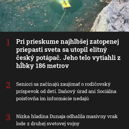
Pri prieskume najhlbšej zatopenej
priepasti sveta sa utopil elitný
český potápač. Jeho telo vytiahli z
hĺbky 186 metrov
Seniori sa začínajú zaujímať o rodičovský
príspevok od detí. Daňový úrad ani Sociálna
poisťovňa im informácie nedajú
Nízka hladina Dunaja odhalila masívny vrak
lode z druhej svetovej vojny