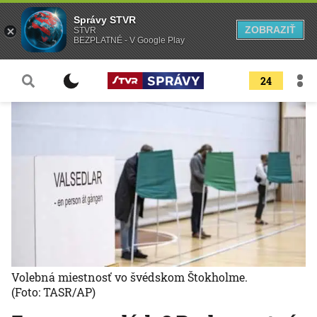
Správy STVR
ZOBRAZIŤ
STVR
BEZPLATNÉ - V Google Play
24
Volebná miestnosť vo švédskom Štokholme.
(Foto: TASR/AP)