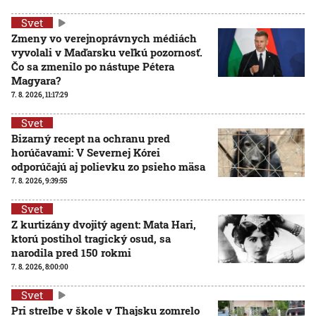
Svet
Zmeny vo verejnoprávnych médiách
vyvolali v Maďarsku veľkú pozornosť.
Čo sa zmenilo po nástupe Pétera
Magyara?
7. 8. 2026, 11:17:29
Svet
Bizarný recept na ochranu pred
horúčavami: V Severnej Kórei
odporúčajú aj polievku zo psieho mäsa
7. 8. 2026, 9:39:55
Svet
Z kurtizány dvojitý agent: Mata Hari,
ktorú postihol tragický osud, sa
narodila pred 150 rokmi
7. 8. 2026, 8:00:00
Svet
Pri streľbe v škole v Thajsku zomrelo