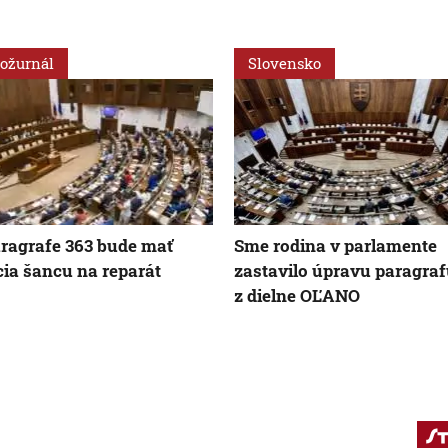
ožurnál
Slovensko
aragrafe 363 bude mať
Sme rodina v parlamente
cia šancu na reparát
zastavilo úpravu paragraf
z dielne OĽANO