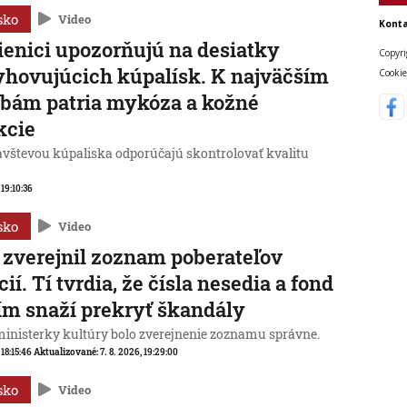
sko
Video
Konta
enici upozorňujú na desiatky
Copyri
hovujúcich kúpalísk. K najväčším
Cookie
bám patria mykóza a kožné
kcie
ávštevou kúpaliska odporúčajú skontrolovať kvalitu
 19:10:36
sko
Video
zverejnil zoznam poberateľov
cií. Tí tvrdia, že čísla nesedia a fond
ím snaží prekryť škandály
ministerky kultúry bolo zverejnenie zoznamu správne.
 18:15:46
Aktualizované:
7. 8. 2026, 19:29:00
sko
Video