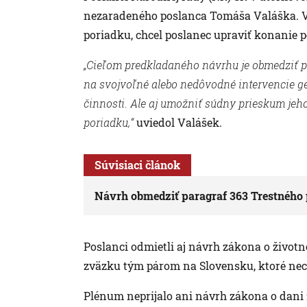
nezaradeného poslanca Tomáša Valáška. V
poriadku, chcel poslanec upraviť konanie 
„Cieľom predkladaného návrhu je obmedziť p
na svojvoľné alebo nedôvodné intervencie ge
činnosti. Ale aj umožniť súdny prieskum je
poriadku,“
uviedol Valášek.
Súvisiaci článok
Návrh obmedziť paragraf 363 Trestného p
Poslanci odmietli aj návrh zákona o život
zväzku tým párom na Slovensku, ktoré nec
Plénum neprijalo ani návrh zákona o dani 