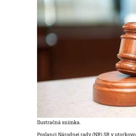
Ilustračná snímka.
Poslanci Národnej rady (NR) SR v utorkovom 