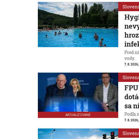
Sloven
Hygi
nevy
hroz
infe
Pred n
vody.
7. 8. 2026,
Sloven
FPU 
dotá
sa n
Podľa 
AKTUALIZOVANÉ
7. 8. 2026,
Sloven