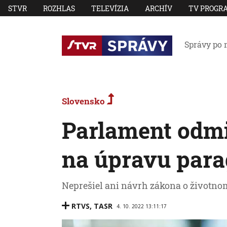
STVR
ROZHLAS
TELEVÍZIA
ARCHÍV
TV PROGR
Správy po 
Slovensko
Parlament odmi
na úpravu para
Neprešiel ani návrh zákona o životno
RTVS
,
TASR
4. 10. 2022 13:11:17