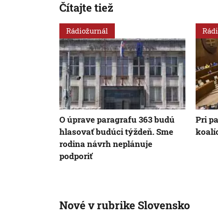
Čítajte tiež
Rádiožurnál
Rádi
O úprave paragrafu 363 budú
Pri p
hlasovať budúci týždeň. Sme
koalí
rodina návrh neplánuje
podporiť
Nové v rubrike Slovensko