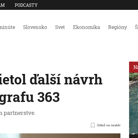
AM
PODCASTY
minúte
Slovensko
Svet
Ekonomika
Regióny
Š
N
etol ďalší návrh
grafu 363
m partnerstve.
Odlož na neskôr