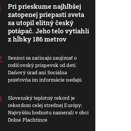
Pri prieskume najhlbšej
zatopenej priepasti sveta
sa utopil elitný český
potápač. Jeho telo vytiahli
z hĺbky 186 metrov
Seniori sa začínajú zaujímať o
rodičovský príspevok od detí.
Daňový úrad ani Sociálna
poisťovňa im informácie nedajú
Slovenský teplotný rekord je
rekordom celej strednej Európy:
Najvyššiu hodnotu namerali v obci
Dolné Plachtince