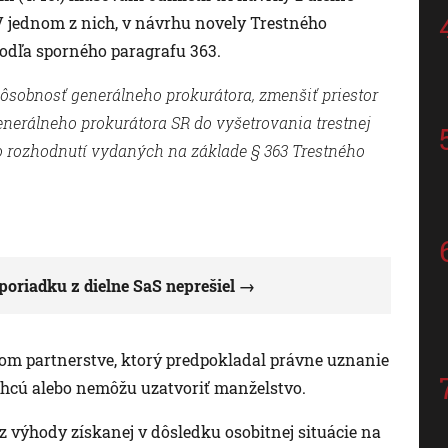
 jednom z nich, v návrhu novely Trestného
podľa sporného paragrafu 363.
ôsobnosť generálneho prokurátora, zmenšiť priestor
nerálneho prokurátora SR do vyšetrovania trestnej
ho rozhodnutí vydaných na základe § 363 Trestného
oriadku z dielne SaS neprešiel
nom partnerstve, ktorý predpokladal právne uznanie
hcú alebo nemôžu uzatvoriť manželstvo.
z výhody získanej v dôsledku osobitnej situácie na