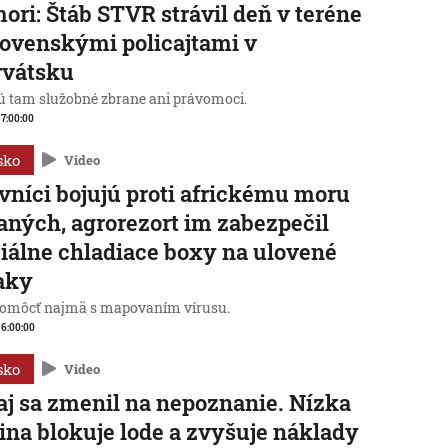
mori: Štáb STVR strávil deň v teréne
lovenskými policajtami v
rvátsku
 tam služobné zbrane ani právomoci.
, 7:00:00
sko
Video
vníci bojujú proti africkému moru
aných, agrorezort im zabezpečil
iálne chladiace boxy na ulovené
aky
omôcť najmä s mapovaním vírusu.
, 6:00:00
sko
Video
j sa zmenil na nepoznanie. Nízka
ina blokuje lode a zvyšuje náklady