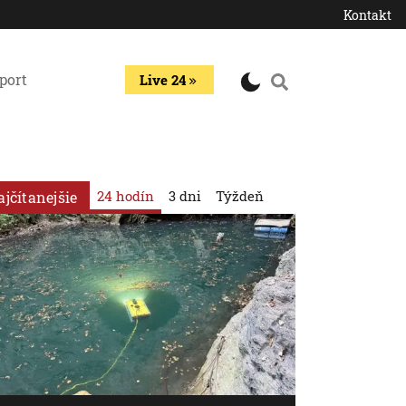
Kontakt
port
Live 24
24 hodín
3 dni
Týždeň
ajčítanejšie