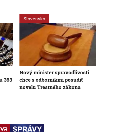
Slovensko
Slovensko
Nový minister spravodlivosti
Hygienici u
u 363
chce s odborníkmi posúdiť
desiatky ne
novelu Trestného zákona
kúpalísk. K
patria mykó