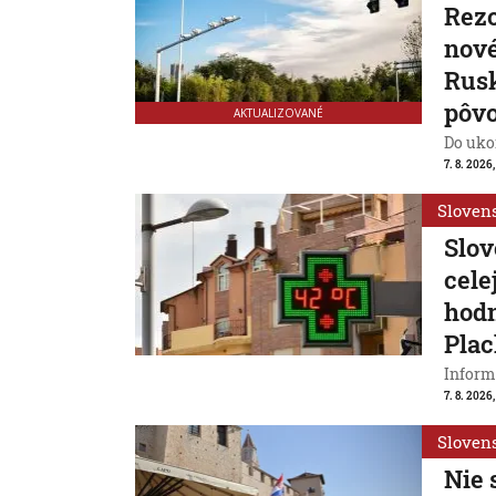
Rezo
nové
Rusk
pôv
AKTUALIZOVANÉ
Do ukon
7. 8. 2026,
Sloven
Slov
cele
hodn
Plac
Inform
7. 8. 2026,
Sloven
Nie 