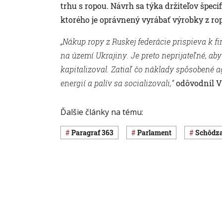
trhu s ropou. Návrh sa týka držiteľov špec
ktorého je oprávnený vyrábať výrobky z ro
„Nákup ropy z Ruskej federácie prispieva k fi
na území Ukrajiny. Je preto neprijateľné, ab
kapitalizoval. Zatiaľ čo náklady spôsobené a
energií a palív sa socializovali,“
odôvodnil V
Ďalšie články na tému:
paragraf 363
Parlament
schôdz