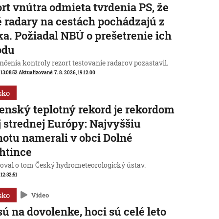
rt vnútra odmieta tvrdenia PS, že
 radary na cestách pochádzajú z
a. Požiadal NBÚ o prešetrenie ich
odu
čenia kontroly rezort testovanie radarov pozastavil.
 13:08:52
Aktualizované:
7. 8. 2026, 19:12:00
sko
enský teplotný rekord je rekordom
j strednej Európy: Najvyššiu
otu namerali v obci Dolné
htince
oval o tom Český hydrometeorologický ústav.
 12:32:51
sko
Video
sú na dovolenke, hoci sú celé leto