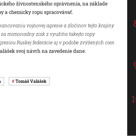
ifického živnostenského oprávnenia, na základe
py a chemicky ropu spracovávať.
nancovaniu vojnovej agresie a zločinov tejto krajiny
y sa mimoriadny zisk z využitia takejto ropy
gresiou Ruskej federácie aj v podobe zvýšených cien
alášek svoj návrh na zavedenie dane.
a
Tomáš Valášek