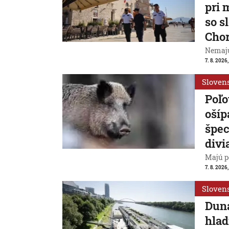
pri 
so s
Cho
Nemajú
7. 8. 2026
Sloven
Poľo
ošíp
špec
divi
Majú p
7. 8. 2026
Sloven
Duna
hlad