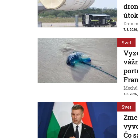
dron
útok
Dron m
7. 8. 2026,
Svet
Vyze
váž
port
Fran
Mechúr
7. 8. 2026,
Svet
Zme
vyvo
Čo s