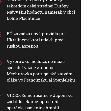
rekordom celej strednej Európy:
Najvyššiu hodnotu namerali v obci
Dolné Plachtince
EÚ zavádza nové pravidlá pre
Ukrajincov, ktorí utiekli pred
ruskou agresiou
Vyzerá ako medúza, no môže
spôsobiť vážne zranenia.
Mechúrovka portugalská zatvára
pláže vo Francúzsku aj Španielsku
VIDEO: Zemetrasenie v Japonsku
zastihlo lekárov uprostred
operácie, pacienta chránili