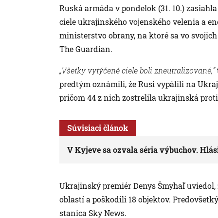
Ruská armáda v pondelok (31. 10.) zasiahl
ciele ukrajinského vojenského velenia a en
ministerstvo obrany, na ktoré sa vo svojic
The Guardian.
„Všetky vytýčené ciele boli zneutralizované,“
predtým oznámili, že Rusi vypálili na Ukraj
pričom 44 z nich zostrelila ukrajinská pro
Súvisiaci článok
V Kyjeve sa ozvala séria výbuchov. Hlási
Ukrajinský premiér Denys Šmyhaľ uviedol, 
oblastí a poškodili 18 objektov. Predovšetk
stanica Sky News.