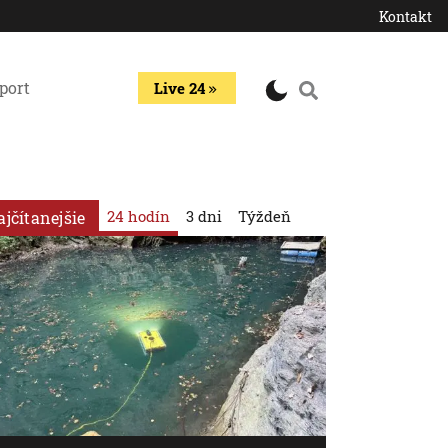
Kontakt
port
Live 24
24 hodín
3 dni
Týždeň
ajčítanejšie