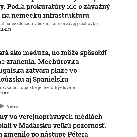
y. Podľa prokuratúry ide o závažný
 na nemeckú infraštruktúru
al nálož uloženú v bežnej konzervovej plechovke.
 14:43:39
rá ako medúza, no môže spôsobiť
ne zranenia. Mechúrovka
ugalská zatvára pláže vo
cúzsku aj Španielsku
ovka portugalská je pre ľudí jedovatá.
 13:15:11
Video
ny vo verejnoprávnych médiách
lali v Maďarsku veľkú pozornosť.
a zmenilo po nástupe Pétera