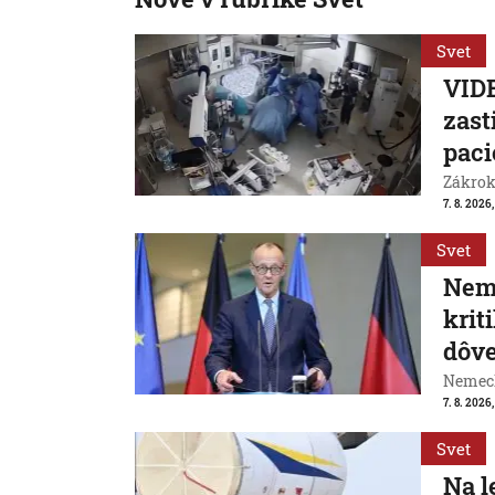
Svet
VIDE
zast
paci
Zákrok 
7. 8. 2026,
Svet
Neme
krit
dôve
Nemeck
7. 8. 2026
Svet
Na l