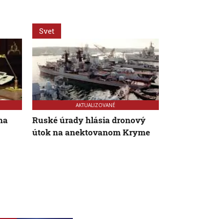
Svet
Svet
AKTUALIZOVANÉ
na
Ruské úrady hlásia dronový
VIDEO: Zeme
útok na anektovanom Kryme
Japonsku za
uprostred op
chránili vla