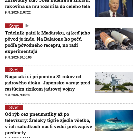
rakovina sa mu rozšírila do celého tela
9. 8. 2026, 11:07:22
Svet
Trdelník patrí k Maďarsku, aj keď jeho
pôvod je inde. Na Balatone ho pečú
podľa pôvodného receptu, no radi
experimentujú
9. 8. 2026, 10:00:00
Svet
Nagasaki si pripomína 81 rokov od
jadrového útoku. Japonsko varuje pred
rastúcim rizikom jadrovej vojny
9. 8. 2026, 9:46:56
Svet
Od rýb cez pneumatiky až po
televízory: Žraloky tigrie zjedia všetko,
v ich žalúdkoch našli vedci prekvapivé
predmety