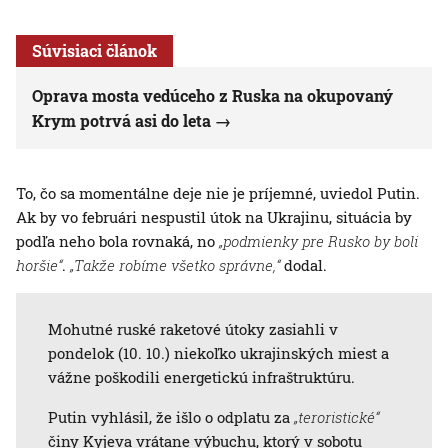
Súvisiaci článok
Oprava mosta vedúceho z Ruska na okupovaný
Krym potrvá asi do leta
To, čo sa momentálne deje nie je príjemné, uviedol Putin.
Ak by vo februári nespustil útok na Ukrajinu, situácia by
podľa neho bola rovnaká, no
„podmienky pre Rusko by boli
horšie“
.
„Takže robíme všetko správne,“
dodal.
Mohutné ruské raketové útoky zasiahli v
pondelok (10. 10.) niekoľko ukrajinských miest a
vážne poškodili energetickú infraštruktúru.
Putin vyhlásil, že išlo o odplatu za
„teroristické“
činy Kyjeva vrátane výbuchu, ktorý v sobotu