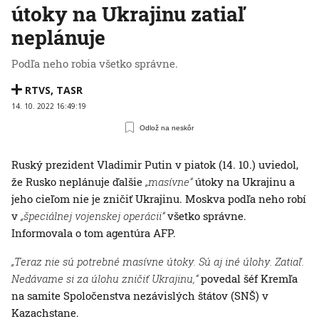
útoky na Ukrajinu zatiaľ
neplánuje
Podľa neho robia všetko správne.
RTVS
,
TASR
14. 10. 2022 16:49:19
Odlož na neskôr
Ruský prezident Vladimir Putin v piatok (14. 10.) uviedol,
že Rusko neplánuje ďalšie
„masívne“
útoky na Ukrajinu a
jeho cieľom nie je zničiť Ukrajinu. Moskva podľa neho robí
v
„špeciálnej vojenskej operácii“
všetko správne.
Informovala o tom agentúra AFP.
„Teraz nie sú potrebné masívne útoky. Sú aj iné úlohy. Zatiaľ.
Nedávame si za úlohu zničiť Ukrajinu,“
povedal šéf Kremľa
na samite Spoločenstva nezávislých štátov (SNŠ) v
Kazachstane.