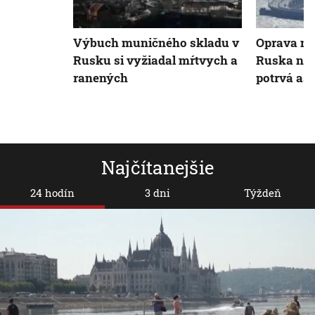
Výbuch muničného skladu v
Oprava mo
Rusku si vyžiadal mŕtvych a
Ruska na
ranených
potrvá asi
Najčítanejšie
24 hodín
3 dni
Týždeň