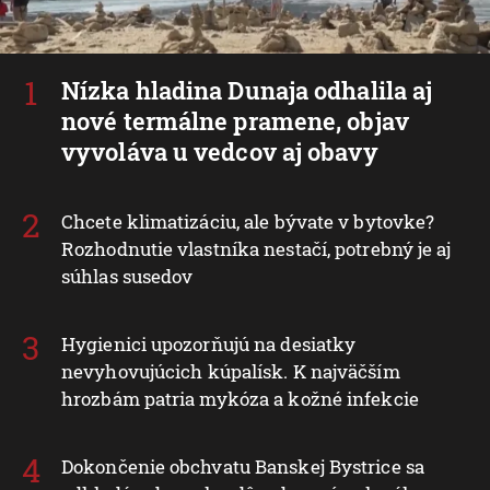
Nízka hladina Dunaja odhalila aj
nové termálne pramene, objav
vyvoláva u vedcov aj obavy
Chcete klimatizáciu, ale bývate v bytovke?
Rozhodnutie vlastníka nestačí, potrebný je aj
súhlas susedov
Hygienici upozorňujú na desiatky
nevyhovujúcich kúpalísk. K najväčším
hrozbám patria mykóza a kožné infekcie
Dokončenie obchvatu Banskej Bystrice sa