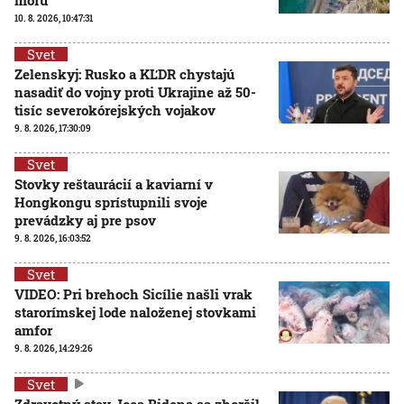
10. 8. 2026, 10:47:31
Svet
Zelenskyj: Rusko a KĽDR chystajú
nasadiť do vojny proti Ukrajine až 50-
tisíc severokórejských vojakov
9. 8. 2026, 17:30:09
Svet
Stovky reštaurácií a kaviarní v
Hongkongu sprístupnili svoje
prevádzky aj pre psov
9. 8. 2026, 16:03:52
Svet
VIDEO: Pri brehoch Sicílie našli vrak
starorímskej lode naloženej stovkami
amfor
9. 8. 2026, 14:29:26
Svet
Zdravotný stav Joea Bidena sa zhoršil,