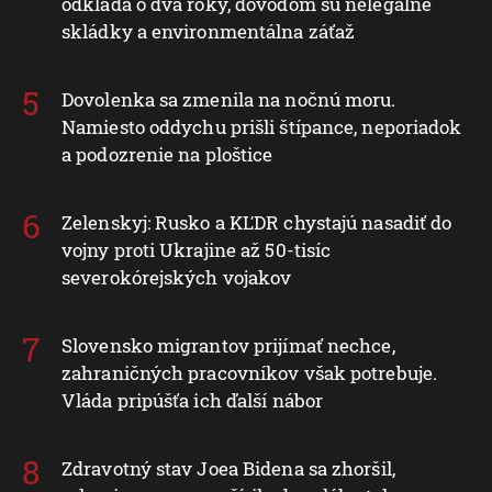
odkladá o dva roky, dôvodom sú nelegálne
skládky a environmentálna záťaž
Dovolenka sa zmenila na nočnú moru.
Namiesto oddychu prišli štípance, neporiadok
a podozrenie na ploštice
Zelenskyj: Rusko a KĽDR chystajú nasadiť do
vojny proti Ukrajine až 50-tisíc
severokórejských vojakov
Slovensko migrantov prijímať nechce,
zahraničných pracovníkov však potrebuje.
Vláda pripúšťa ich ďalší nábor
Zdravotný stav Joea Bidena sa zhoršil,