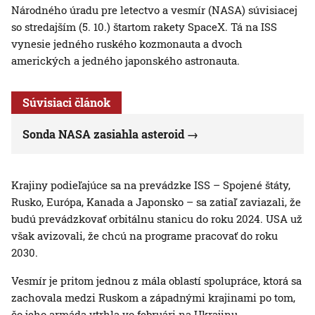
Národného úradu pre letectvo a vesmír (NASA) súvisiacej
so stredajším (5. 10.) štartom rakety SpaceX. Tá na ISS
vynesie jedného ruského kozmonauta a dvoch
amerických a jedného japonského astronauta.
Súvisiaci článok
Sonda NASA zasiahla asteroid
Krajiny podieľajúce sa na prevádzke ISS – Spojené štáty,
Rusko, Európa, Kanada a Japonsko – sa zatiaľ zaviazali, že
budú prevádzkovať orbitálnu stanicu do roku 2024. USA už
však avizovali, že chcú na programe pracovať do roku
2030.
Vesmír je pritom jednou z mála oblastí spolupráce, ktorá sa
zachovala medzi Ruskom a západnými krajinami po tom,
čo jeho armáda vtrhla vo februári na Ukrajinu.