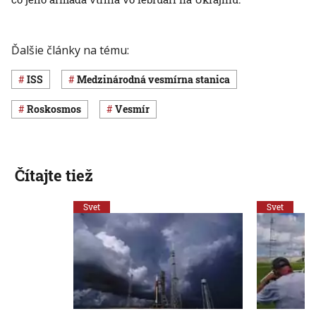
Ďalšie články na tému:
ISS
medzinárodná vesmírna stanica
Roskosmos
vesmír
Čítajte tiež
Svet
Svet