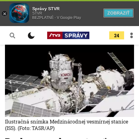
Správy STVR
ZOBRAZIŤ
STVR
BEZPLATNÉ - V Google Play
24
Ilustračná snímka Medzinárodnej vesmírnej stanice
(ISS).
(Foto: TASR/AP)