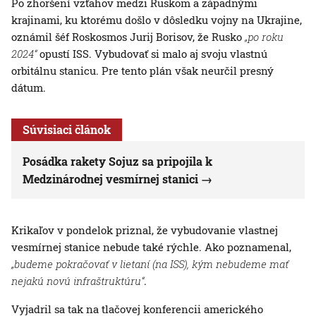
Po zhoršení vzťahov medzi Ruskom a západnými
krajinami, ku ktorému došlo v dôsledku vojny na Ukrajine,
oznámil šéf Roskosmos Jurij Borisov, že Rusko
„po roku
2024“
opustí ISS. Vybudovať si malo aj svoju vlastnú
orbitálnu stanicu. Pre tento plán však neurčil presný
dátum.
Súvisiaci článok
Posádka rakety Sojuz sa pripojila k
Medzinárodnej vesmírnej stanici
Krikaľov v pondelok priznal, že vybudovanie vlastnej
vesmírnej stanice nebude také rýchle. Ako poznamenal,
„budeme pokračovať v lietaní (na ISS), kým nebudeme mať
nejakú novú infraštruktúru“
.
Vyjadril sa tak na tlačovej konferencii amerického