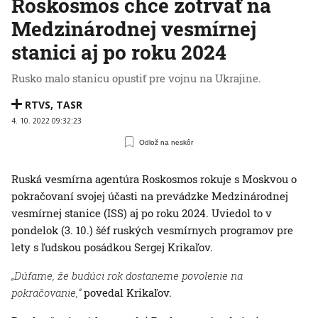
Roskosmos chce zotrvať na
Medzinárodnej vesmírnej
stanici aj po roku 2024
Rusko malo stanicu opustiť pre vojnu na Ukrajine.
RTVS
,
TASR
4. 10. 2022 09:32:23
Odlož na neskôr
Ruská vesmírna agentúra Roskosmos rokuje s Moskvou o
pokračovaní svojej účasti na prevádzke Medzinárodnej
vesmírnej stanice (ISS) aj po roku 2024. Uviedol to v
pondelok (3. 10.) šéf ruských vesmírnych programov pre
lety s ľudskou posádkou Sergej Krikaľov.
„Dúfame, že budúci rok dostaneme povolenie na
pokračovanie,“
povedal Krikaľov.