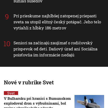
súhlas susedov
Pri prieskume najhlbšej zatopenej priepasti
sveta sa utopil elitný český potápač. Jeho telo
vytiahli z hĺbky 186 metrov
Seniori sa začínajú zaujímať o rodičovský
príspevok od detí. Daňový úrad ani Sociálna
poisťovňa im informácie nedajú
Nové v rubrike Svet
Svet
V Bulharsku pri hranici s Rumunskom
explodoval dron s výbušninami, bol
zrejme ukrajinského pôvodu