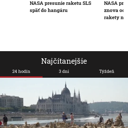
NASA presunie raketu SLS
NASA pre 
späť do hangáru
znova odlo
rakety na
Najčítanejšie
24 hodín
3 dni
Týždeň