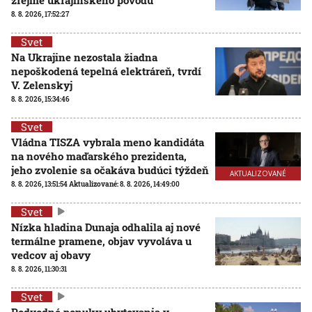
8. 8. 2026, 17:52:27
Svet
Na Ukrajine nezostala žiadna
nepoškodená tepelná elektráreň, tvrdí
V. Zelenskyj
8. 8. 2026, 15:34:46
Svet
Vládna TISZA vybrala meno kandidáta
na nového maďarského prezidenta,
jeho zvolenie sa očakáva budúci týždeň
AKTUALIZOVANÉ
8. 8. 2026, 13:51:54
Aktualizované:
8. 8. 2026, 14:49:00
Svet
Nízka hladina Dunaja odhalila aj nové
termálne pramene, objav vyvoláva u
vedcov aj obavy
8. 8. 2026, 11:30:31
Svet
Podvodné ponuky ubytovania v