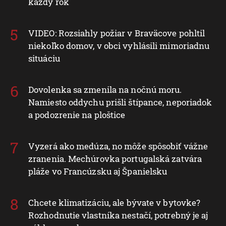
každý rok
VIDEO: Rozsiahly požiar v Braväcove pohltil
niekoľko domov, v obci vyhlásili mimoriadnu
situáciu
Dovolenka sa zmenila na nočnú moru.
Namiesto oddychu prišli štípance, neporiadok
a podozrenie na ploštice
Vyzerá ako medúza, no môže spôsobiť vážne
zranenia. Mechúrovka portugalská zatvára
pláže vo Francúzsku aj Španielsku
Chcete klimatizáciu, ale bývate v bytovke?
Rozhodnutie vlastníka nestačí, potrebný je aj