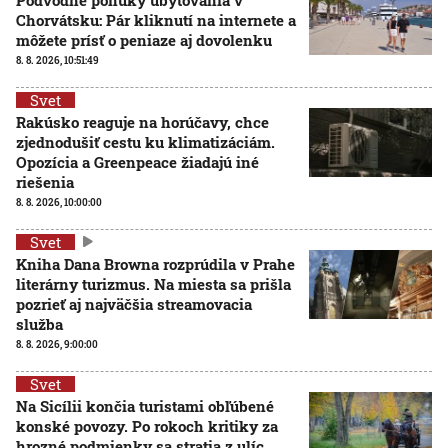
Chorvátsku: Pár kliknutí na internete a
môžete prísť o peniaze aj dovolenku
8. 8. 2026, 10:51:49
Svet
Rakúsko reaguje na horúčavy, chce
zjednodušiť cestu ku klimatizáciám.
Opozícia a Greenpeace žiadajú iné
riešenia
8. 8. 2026, 10:00:00
Svet
Kniha Dana Browna rozprúdila v Prahe
literárny turizmus. Na miesta sa prišla
pozrieť aj najväčšia streamovacia
služba
8. 8. 2026, 9:00:00
Svet
Na Sicílii končia turistami obľúbené
konské povozy. Po rokoch kritiky za
hrozné podmienky sa stratia z ulíc