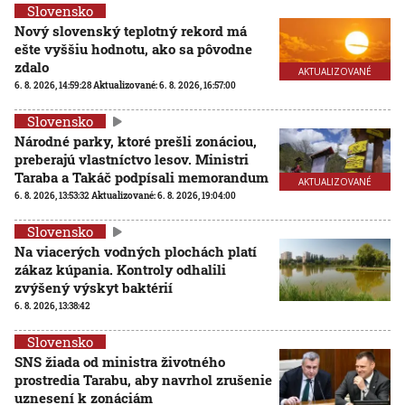
Slovensko
Nový slovenský teplotný rekord má
ešte vyššiu hodnotu, ako sa pôvodne
zdalo
AKTUALIZOVANÉ
6. 8. 2026, 14:59:28
Aktualizované:
6. 8. 2026, 16:57:00
Slovensko
Národné parky, ktoré prešli zonáciou,
preberajú vlastníctvo lesov. Ministri
Taraba a Takáč podpísali memorandum
AKTUALIZOVANÉ
6. 8. 2026, 13:53:32
Aktualizované:
6. 8. 2026, 19:04:00
Slovensko
Na viacerých vodných plochách platí
zákaz kúpania. Kontroly odhalili
zvýšený výskyt baktérií
6. 8. 2026, 13:38:42
Slovensko
SNS žiada od ministra životného
prostredia Tarabu, aby navrhol zrušenie
uznesení k zonáciám