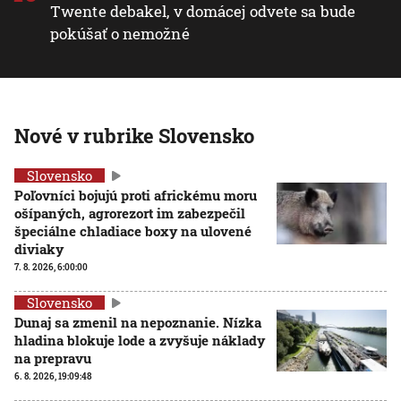
Twente debakel, v domácej odvete sa bude
pokúšať o nemožné
Nové v rubrike Slovensko
Slovensko
Poľovníci bojujú proti africkému moru
ošípaných, agrorezort im zabezpečil
špeciálne chladiace boxy na ulovené
diviaky
7. 8. 2026, 6:00:00
Slovensko
Dunaj sa zmenil na nepoznanie. Nízka
hladina blokuje lode a zvyšuje náklady
na prepravu
6. 8. 2026, 19:09:48