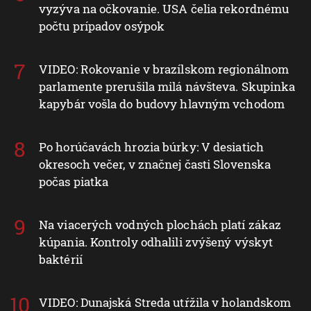
vyzýva na očkovanie. USA čelia rekordnému
počtu prípadov osýpok
VIDEO: Rokovanie v brazílskom regionálnom
parlamente prerušila milá návšteva. Skupinka
kapybár vošla do budovy hlavným vchodom
Po horúčavách hrozia búrky: V desiatich
okresoch večer, v značnej časti Slovenska
počas piatka
Na viacerých vodných plochách platí zákaz
kúpania. Kontroly odhalili zvýšený výskyt
baktérií
VIDEO: Dunajská Streda utŕžila v holandskom