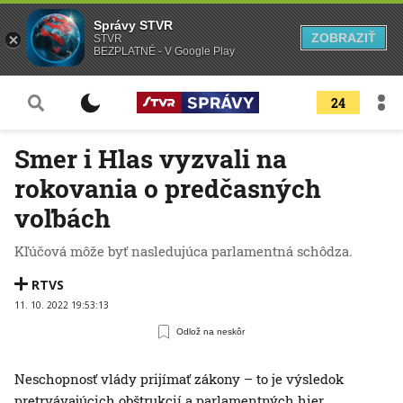
Správy STVR
ZOBRAZIŤ
STVR
BEZPLATNÉ - V Google Play
24
Smer i Hlas vyzvali na
rokovania o predčasných
voľbách
Kľúčová môže byť nasledujúca parlamentná schôdza.
RTVS
11. 10. 2022 19:53:13
Odlož na neskôr
Neschopnosť vlády prijímať zákony – to je výsledok
pretrvávajúcich obštrukcií a parlamentných hier