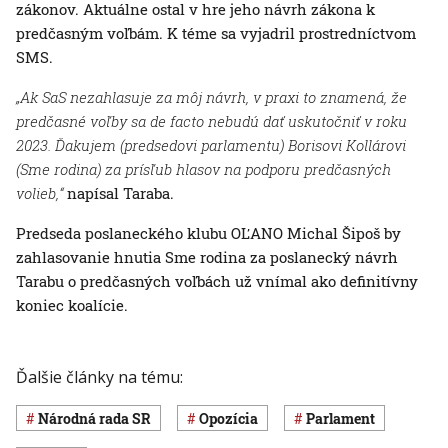
zákonov. Aktuálne ostal v hre jeho návrh zákona k
predčasným voľbám. K téme sa vyjadril prostredníctvom
SMS.
„Ak SaS nezahlasuje za môj návrh, v praxi to znamená, že
predčasné voľby sa de facto nebudú dať uskutočniť v roku
2023. Ďakujem (predsedovi parlamentu) Borisovi Kollárovi
(Sme rodina) za prísľub hlasov na podporu predčasných
volieb,“
napísal Taraba.
Predseda poslaneckého klubu OĽANO Michal Šipoš by
zahlasovanie hnutia Sme rodina za poslanecký návrh
Tarabu o predčasných voľbách už vnímal ako definitívny
koniec koalície.
Ďalšie články na tému:
Národná rada SR
opozícia
Parlament