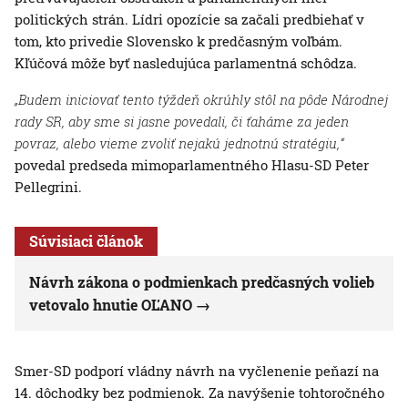
politických strán. Lídri opozície sa začali predbiehať v
tom, kto privedie Slovensko k predčasným voľbám.
Kľúčová môže byť nasledujúca parlamentná schôdza.
„Budem iniciovať tento týždeň okrúhly stôl na pôde Národnej
rady SR, aby sme si jasne povedali, či ťaháme za jeden
povraz, alebo vieme zvoliť nejakú jednotnú stratégiu,“
povedal predseda mimoparlamentného Hlasu-SD Peter
Pellegrini.
Súvisiaci článok
Návrh zákona o podmienkach predčasných volieb
vetovalo hnutie OĽANO
Smer-SD podporí vládny návrh na vyčlenenie peňazí na
14. dôchodky bez podmienok. Za navýšenie tohtoročného