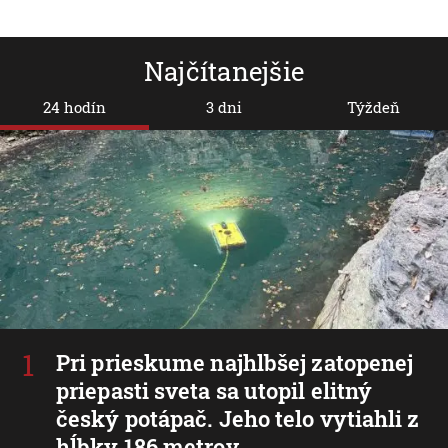
Najčítanejšie
24 hodín
3 dni
Týždeň
Pri prieskume najhlbšej zatopenej
priepasti sveta sa utopil elitný
český potápač. Jeho telo vytiahli z
hĺbky 186 metrov