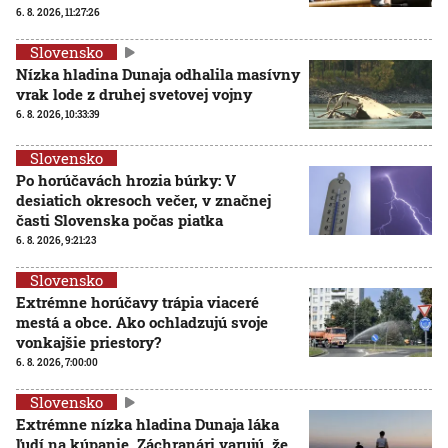
6. 8. 2026, 11:27:26
Slovensko
Nízka hladina Dunaja odhalila masívny
vrak lode z druhej svetovej vojny
6. 8. 2026, 10:33:39
Slovensko
Po horúčavách hrozia búrky: V
desiatich okresoch večer, v značnej
časti Slovenska počas piatka
6. 8. 2026, 9:21:23
Slovensko
Extrémne horúčavy trápia viaceré
mestá a obce. Ako ochladzujú svoje
vonkajšie priestory?
6. 8. 2026, 7:00:00
Slovensko
Extrémne nízka hladina Dunaja láka
ľudí na kúpanie. Záchranári varujú, že