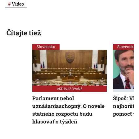
Video
Čítajte tiež
Slovensko
Slovensko
AKTUALIZOVANÉ
Parlament nebol
Šipoš: Vl
uznášaniaschopný. O novele
najhoršíc
štátneho rozpočtu budú
pomôcť v
hlasovať o týždeň