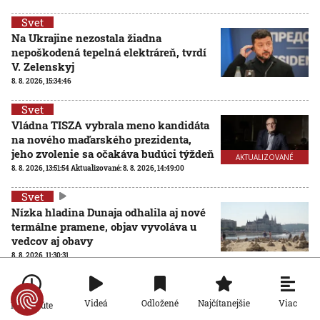
Svet
Na Ukrajine nezostala žiadna
nepoškodená tepelná elektráreň, tvrdí
V. Zelenskyj
8. 8. 2026, 15:34:46
Svet
Vládna TISZA vybrala meno kandidáta
na nového maďarského prezidenta,
jeho zvolenie sa očakáva budúci týždeň
AKTUALIZOVANÉ
8. 8. 2026, 13:51:54
Aktualizované:
8. 8. 2026, 14:49:00
Svet
Nízka hladina Dunaja odhalila aj nové
termálne pramene, objav vyvoláva u
vedcov aj obavy
8. 8. 2026, 11:30:31
Viac
Videá
Odložené
Najčítanejšie
Po minúte