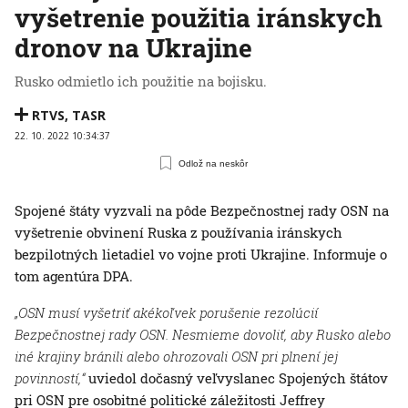
vyšetrenie použitia iránskych
dronov na Ukrajine
Rusko odmietlo ich použitie na bojisku.
RTVS
,
TASR
22. 10. 2022 10:34:37
Odlož na neskôr
Spojené štáty vyzvali na pôde Bezpečnostnej rady OSN na
vyšetrenie obvinení Ruska z používania iránskych
bezpilotných lietadiel vo vojne proti Ukrajine. Informuje o
tom agentúra DPA.
„OSN musí vyšetriť akékoľvek porušenie rezolúcií
Bezpečnostnej rady OSN. Nesmieme dovoliť, aby Rusko alebo
iné krajiny bránili alebo ohrozovali OSN pri plnení jej
povinností,“
uviedol dočasný veľvyslanec Spojených štátov
pri OSN pre osobitné politické záležitosti Jeffrey