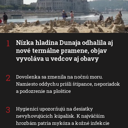
Nízka hladina Dunaja odhalila aj
nové termálne pramene, objav
vyvoláva u vedcov aj obavy
Dovolenka sa zmenila na nočnú moru.
Namiesto oddychu prišli štípance, neporiadok
a podozrenie na ploštice
Hygienici upozorňujú na desiatky
nevyhovujúcich kúpalísk. K najväčším
hrozbám patria mykóza a kožné infekcie