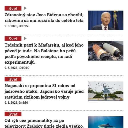
Svet
Zdravotný stav Joea Bidena sa zhoršil,
rakovina sa mu rozšírila do celého tela
9. 8. 2026, 11:07:22
Svet
Trdelník patrí k Maďarsku, aj keď jeho
pôvod je inde. Na Balatone ho pečú
podľa pôvodného receptu, no radi
experimentujú
9. 8. 2026, 10:00:00
Svet
Nagasaki si pripomína 81 rokov od
jadrového útoku. Japonsko varuje pred
rastúcim rizikom jadrovej vojny
9. 8. 2026, 9:46:56
Svet
Od rýb cez pneumatiky až po
televízory: Žraloky tigrie zjedia všetko,