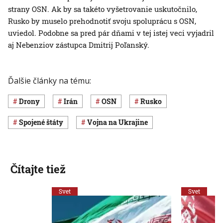
strany OSN. Ak by sa takéto vyšetrovanie uskutočnilo,
Rusko by muselo prehodnotiť svoju spoluprácu s OSN,
uviedol. Podobne sa pred pár dňami v tej istej veci vyjadril
aj Nebenziov zástupca Dmitrij Poľanský.
Ďalšie články na tému:
drony
Irán
OSN
Rusko
Spojené štáty
vojna na Ukrajine
Čítajte tiež
Svet
Svet