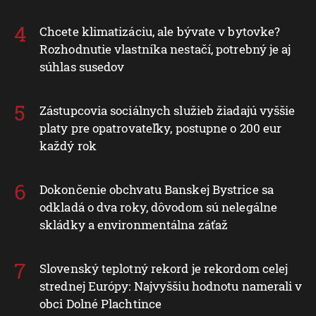
Chcete klimatizáciu, ale bývate v bytovke?
Rozhodnutie vlastníka nestačí, potrebný je aj
súhlas susedov
Zástupcovia sociálnych služieb žiadajú vyššie
platy pre opatrovateľky, postupne o 200 eur
každý rok
Dokončenie obchvatu Banskej Bystrice sa
odkladá o dva roky, dôvodom sú nelegálne
skládky a environmentálna záťaž
Slovenský teplotný rekord je rekordom celej
strednej Európy: Najvyššiu hodnotu namerali v
obci Dolné Plachtince