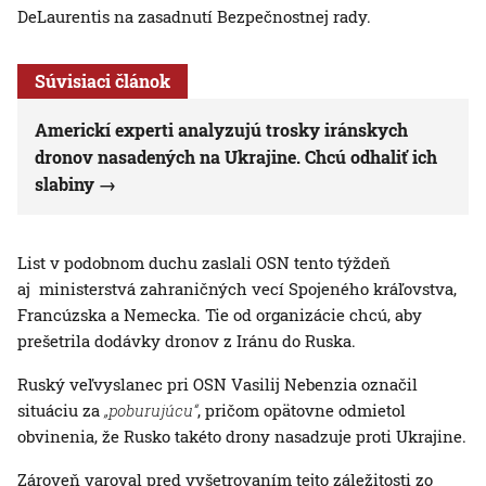
DeLaurentis na zasadnutí Bezpečnostnej rady.
Súvisiaci článok
Americkí experti analyzujú trosky iránskych
dronov nasadených na Ukrajine. Chcú odhaliť ich
slabiny
List v podobnom duchu zaslali OSN tento týždeň
aj ministerstvá zahraničných vecí Spojeného kráľovstva,
Francúzska a Nemecka. Tie od organizácie chcú, aby
prešetrila dodávky dronov z Iránu do Ruska.
Ruský veľvyslanec pri OSN Vasilij Nebenzia označil
situáciu za
„poburujúcu“
, pričom opätovne odmietol
obvinenia, že Rusko takéto drony nasadzuje proti Ukrajine.
Zároveň varoval pred vyšetrovaním tejto záležitosti zo