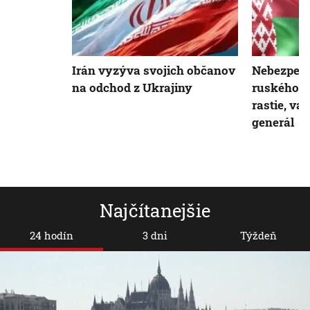
Irán vyzýva svojich občanov
Nebezpeč
na odchod z Ukrajiny
ruského ú
rastie, va
generál
Najčítanejšie
24 hodín
3 dni
Týždeň