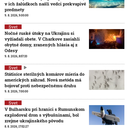
v ich žalúdkoch našli vedci prekvapivé
predmety
9. 8. 2026, 9:00:00
Svet
Nočné ruské útoky na Ukrajinu si
vyžiadali obete. V Charkove zasiahli
obytné domy, zranených hlásia aj z
Odesy
9. 8. 2026, 8:57:33
Svet
Státisíce sterilných komárov mieria do
amerických záhrad. Nová metóda má
bojovať proti nebezpečnému druhu
9. 8. 2026, 7:00:00
Svet
V Bulharsku pri hranici s Rumunskom
explodoval dron s výbušninami, bol
zrejme ukrajinského pôvodu
8. 8. 2026, 17:52:27