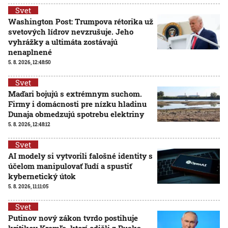
Svet
Washington Post: Trumpova rétorika už
svetových lídrov nevzrušuje. Jeho
vyhrážky a ultimáta zostávajú
nenaplnené
5. 8. 2026, 12:48:50
Svet
Maďari bojujú s extrémnym suchom.
Firmy i domácnosti pre nízku hladinu
Dunaja obmedzujú spotrebu elektriny
5. 8. 2026, 12:48:12
Svet
AI modely si vytvorili falošné identity s
účelom manipulovať ľudí a spustiť
kybernetický útok
5. 8. 2026, 11:11:05
Svet
Putinov nový zákon tvrdo postihuje