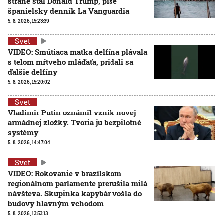
strane stál Donald Trump, píše
španielsky denník La Vanguardia
5. 8. 2026, 15:23:39
Svet
VIDEO: Smútiaca matka delfína plávala
s telom mŕtveho mláďaťa, pridali sa
ďalšie delfíny
5. 8. 2026, 15:20:02
Svet
Vladimir Putin oznámil vznik novej
armádnej zložky. Tvoria ju bezpilotné
systémy
5. 8. 2026, 14:47:04
Svet
VIDEO: Rokovanie v brazílskom
regionálnom parlamente prerušila milá
návšteva. Skupinka kapybár vošla do
budovy hlavným vchodom
5. 8. 2026, 13:53:13