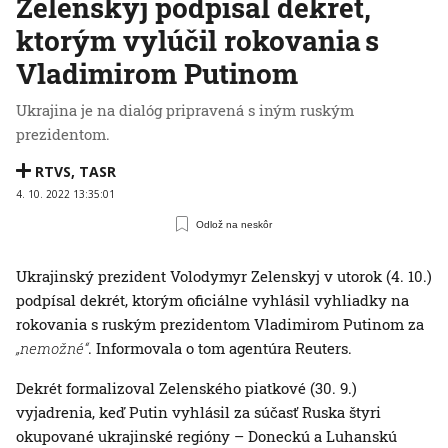
Zelenskyj podpísal dekrét,
ktorým vylúčil rokovania s
Vladimirom Putinom
Ukrajina je na dialóg pripravená s iným ruským
prezidentom.
RTVS
,
TASR
4. 10. 2022 13:35:01
Odlož na neskôr
Ukrajinský prezident Volodymyr Zelenskyj v utorok (4. 10.)
podpísal dekrét, ktorým oficiálne vyhlásil vyhliadky na
rokovania s ruským prezidentom Vladimirom Putinom za
„nemožné“
. Informovala o tom agentúra Reuters.
Dekrét formalizoval Zelenského piatkové (30. 9.)
vyjadrenia, keď Putin vyhlásil za súčasť Ruska štyri
okupované ukrajinské regióny – Doneckú a Luhanskú