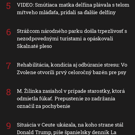
VIDEO: Smútiaca matka delfína plávala s telom
mŕtveho mláďaťa, pridali sa ďalšie delfíny
Strážcom národného parku došla trpezlivosť s
nezodpovednými turistami a opáskovali
Skalnaté pleso
Rehabilitácia, kondícia aj odbúranie stresu: Vo
Zvolene otvorili prvý celoročný bazén pre psy
M. Žilinka zasiahol v prípade starostky, ktorá
odmietla fúkať. Prepustenie zo zadržania
označil za pochybenie
Situácia v Ceute ukázala, na koho strane stál
Donald Trump, píše španielsky denník La