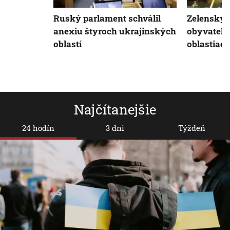
Ruský parlament schválil
Zelenskyj 
anexiu štyroch ukrajinských
obyvateľs
oblastí
oblastiac
Najčítanejšie
24 hodín
3 dni
Týždeň