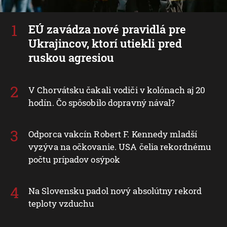
EÚ zavádza nové pravidlá pre
Ukrajincov, ktorí utiekli pred
ruskou agresiou
V Chorvátsku čakali vodiči v kolónach aj 20
hodín. Čo spôsobilo dopravný nával?
Odporca vakcín Robert F. Kennedy mladší
vyzýva na očkovanie. USA čelia rekordnému
počtu prípadov osýpok
Na Slovensku padol nový absolútny rekord
teploty vzduchu