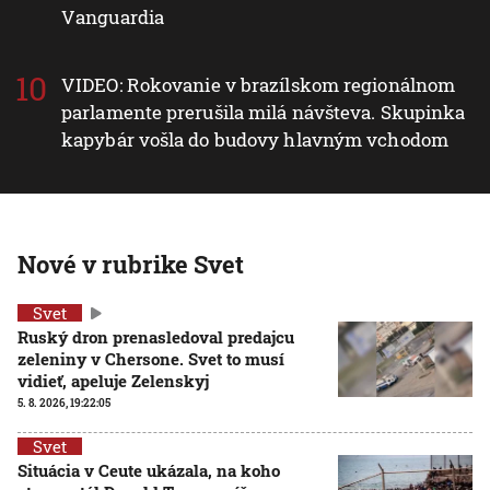
Vanguardia
VIDEO: Rokovanie v brazílskom regionálnom
parlamente prerušila milá návšteva. Skupinka
kapybár vošla do budovy hlavným vchodom
Nové v rubrike Svet
Svet
Ruský dron prenasledoval predajcu
zeleniny v Chersone. Svet to musí
vidieť, apeluje Zelenskyj
5. 8. 2026, 19:22:05
Svet
Situácia v Ceute ukázala, na koho