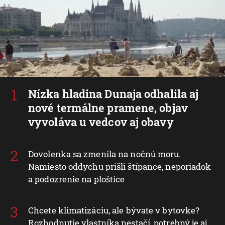
Nízka hladina Dunaja odhalila aj
nové termálne pramene, objav
vyvoláva u vedcov aj obavy
Dovolenka sa zmenila na nočnú moru.
Namiesto oddychu prišli štípance, neporiadok
a podozrenie na ploštice
Chcete klimatizáciu, ale bývate v bytovke?
Rozhodnutie vlastníka nestačí, potrebný je aj