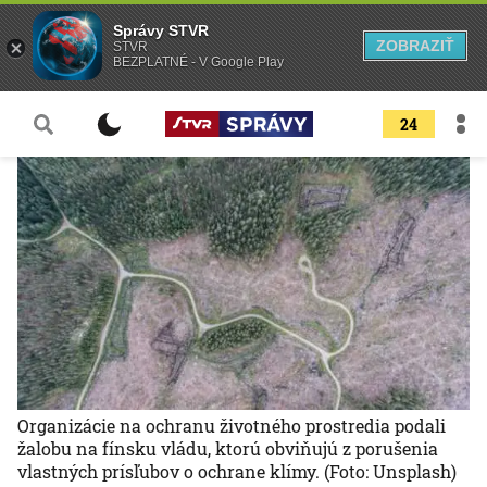
Správy STVR
ZOBRAZIŤ
STVR
BEZPLATNÉ - V Google Play
24
Organizácie na ochranu životného prostredia podali
žalobu na fínsku vládu, ktorú obviňujú z porušenia
vlastných prísľubov o ochrane klímy.
(Foto: Unsplash)