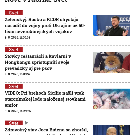
Svet
Zelenskyj: Rusko a KĽDR chystajú
nasadiť do vojny proti Ukrajine až 50-
tisíc severokórejských vojakov
9. 8. 2026, 17:30:09
Svet
Stovky reštaurácií a kaviarní v
Hongkongu sprístupnili svoje
prevádzky aj pre psov
9. 8. 2026, 16:03:52
Svet
VIDEO: Pri brehoch Sicílie našli vrak
starorímskej lode naloženej stovkami
amfor
9. 8. 2026, 14:29:26
Svet
Zdravotný stav Joea Bidena sa zhoršil,