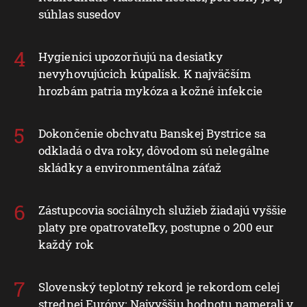
súhlas susedov
Hygienici upozorňujú na desiatky
nevyhovujúcich kúpalísk. K najväčším
hrozbám patria mykóza a kožné infekcie
Dokončenie obchvatu Banskej Bystrice sa
odkladá o dva roky, dôvodom sú nelegálne
skládky a environmentálna záťaž
Zástupcovia sociálnych služieb žiadajú vyššie
platy pre opatrovateľky, postupne o 200 eur
každý rok
Slovenský teplotný rekord je rekordom celej
strednej Európy: Najvyššiu hodnotu namerali v