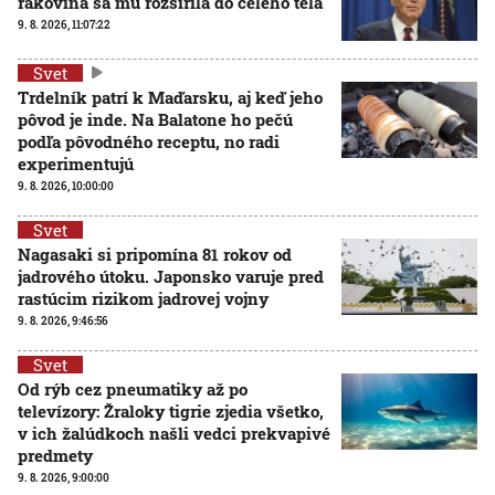
rakovina sa mu rozšírila do celého tela
9. 8. 2026, 11:07:22
Svet
Trdelník patrí k Maďarsku, aj keď jeho
pôvod je inde. Na Balatone ho pečú
podľa pôvodného receptu, no radi
experimentujú
9. 8. 2026, 10:00:00
Svet
Nagasaki si pripomína 81 rokov od
jadrového útoku. Japonsko varuje pred
rastúcim rizikom jadrovej vojny
9. 8. 2026, 9:46:56
Svet
Od rýb cez pneumatiky až po
televízory: Žraloky tigrie zjedia všetko,
v ich žalúdkoch našli vedci prekvapivé
predmety
9. 8. 2026, 9:00:00