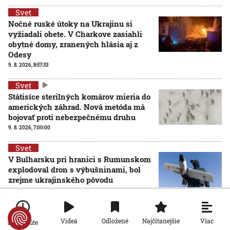
Svet
Nočné ruské útoky na Ukrajinu si
vyžiadali obete. V Charkove zasiahli
obytné domy, zranených hlásia aj z
Odesy
9. 8. 2026, 8:57:33
Svet
Státisíce sterilných komárov mieria do
amerických záhrad. Nová metóda má
bojovať proti nebezpečnému druhu
9. 8. 2026, 7:00:00
Svet
V Bulharsku pri hranici s Rumunskom
explodoval dron s výbušninami, bol
zrejme ukrajinského pôvodu
8. 8. 2026, 17:52:27
Viac
Videá
Odložené
Najčítanejšie
Po minúte