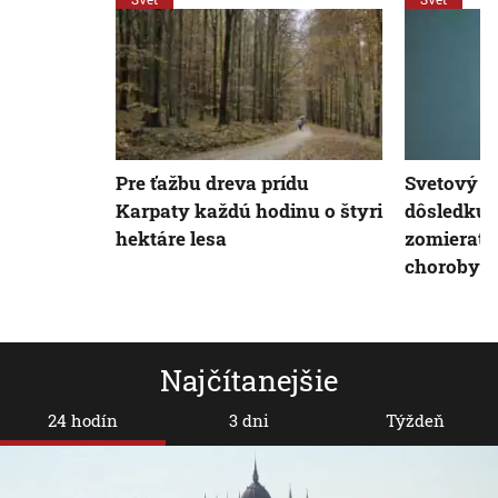
Pre ťažbu dreva prídu
Svetový f
Karpaty každú hodinu o štyri
dôsledku 
hektáre lesa
zomierať 
choroby
Najčítanejšie
24 hodín
3 dni
Týždeň