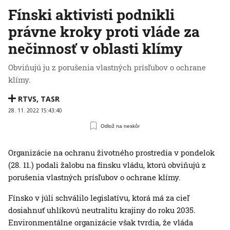
Fínski aktivisti podnikli
právne kroky proti vláde za
nečinnosť v oblasti klímy
Obviňujú ju z porušenia vlastných prísľubov o ochrane
klímy.
RTVS
,
TASR
28. 11. 2022 15:43:40
Odlož na neskôr
Organizácie na ochranu životného prostredia v pondelok
(28. 11.) podali žalobu na fínsku vládu, ktorú obviňujú z
porušenia vlastných prísľubov o ochrane klímy.
Fínsko v júli schválilo legislatívu, ktorá má za cieľ
dosiahnuť uhlíkovú neutralitu krajiny do roku 2035.
Environmentálne organizácie však tvrdia, že vláda