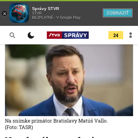
Správy STVR
ZOBRAZIŤ
STVR
BEZPLATNÉ - V Google Play
24
Na snímke primátor Bratislavy Matúš Vallo.
(Foto: TASR)