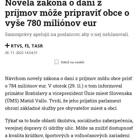
Novela zákona o dani z
príjmov môže pripraviť obce o
vyše 780 miliónov eur
Samosprávy apelujú na poslancov, aby o nej nehlasovali.
RTVS
,
fš
,
TASR
29. 11. 2022 14:54:31
Odlož na neskôr
Návrhom novely zákona o dani z príjmov môžu obce prísť
o 784 miliónov eur. V utorok (29. 11.) o tom informoval
primátor Bratislavy a viceprezident Únie miest Slovenska
(ÚMS) Matúš Vallo. Tvrdí, že jeho prijatím parlament
ohrozí základné služby pre obyvateľov miest a obcí.
Týkať sa to bude oblasti školstva, sociálneho zabezpečenia,
verejnej dopravy či údržby ulíc. Môže sa znížiť dostupnosť
a kvalita krúžkov, športových a voľnočasových zariadení