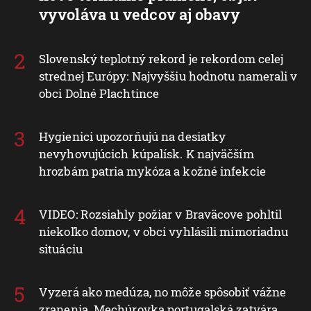
vyvoláva u vedcov aj obavy
Slovenský teplotný rekord je rekordom celej
strednej Európy: Najvyššiu hodnotu namerali v
obci Dolné Plachtince
Hygienici upozorňujú na desiatky
nevyhovujúcich kúpalísk. K najväčším
hrozbám patria mykóza a kožné infekcie
VIDEO: Rozsiahly požiar v Braväcove pohltil
niekoľko domov, v obci vyhlásili mimoriadnu
situáciu
Vyzerá ako medúza, no môže spôsobiť vážne
zranenia. Mechúrovka portugalská zatvára