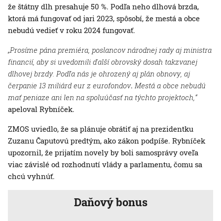
že štátny dlh presahuje 50 %. Podľa neho dlhová brzda,
ktorá má fungovať od jari 2023, spôsobí, že mestá a obce
nebudú vedieť v roku 2024 fungovať.
„Prosíme pána premiéra, poslancov národnej rady aj ministra
financií, aby si uvedomili ďalší obrovský dosah takzvanej
dlhovej brzdy. Podľa nás je ohrozený aj plán obnovy, aj
čerpanie 13 miliárd eur z eurofondov
.
Mestá a obce nebudú
mať peniaze ani len na spoluúčasť na týchto projektoch,“
apeloval Rybníček.
ZMOS uviedlo, že sa plánuje obrátiť aj na prezidentku
Zuzanu Čaputovú predtým, ako zákon podpíše. Rybníček
upozornil, že prijatím novely by boli samosprávy oveľa
viac závislé od rozhodnutí vlády a parlamentu, čomu sa
chcú vyhnúť.
Daňový bonus