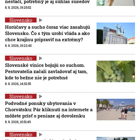
nestačí, potrebný je aj súhlas susedov
8. 8. 2026, 19:25:52
Slovensko
Horúčavy a sucho čoraz viac zasahujú
Slovensko. Čo s tým urobí vláda a ako
chce krajinu pripraviť na extrémy?
8. 8. 2026, 19:22:45
Slovensko
Slovenské vinice bojujú so suchom.
Pestovatelia začali zavlažovať aj tam,
kde to bežne nie je potrebné
8. 8. 2026, 14:32:55
Slovensko
Podvodné ponuky ubytovania v
Chorvátsku: Pár kliknutí na internete a
môžete prísť o peniaze aj dovolenku
8. 8. 2026, 10:51:49
Slovensko