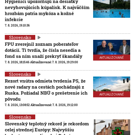
Hygienici upozorňujú na desiatky
nevyhovujúcich kúpalísk. K najväčším
hrozbám patria mykóza a kožné
infekcie
7. 8. 2026, 19:10:36
Slovensko
FPU zverejnil zoznam poberateľov
dotácií. Tí tvrdia, že čísla nesedia a
fond sa ním snaží prekryť škandály
AKTUALIZOVANÉ
7. 8. 2026, 18:15:46
Aktualizované:
7. 8. 2026, 19:29:00
Slovensko
Rezort vnútra odmieta tvrdenia PS, že
nové radary na cestách pochádzajú z
Ruska. Požiadal NBÚ o prešetrenie ich
AKTUALIZOVANÉ
pôvodu
7. 8. 2026, 13:08:52
Aktualizované:
7. 8. 2026, 19:12:00
Slovensko
Slovenský teplotný rekord je rekordom
celej strednej Európy: Najvyššiu