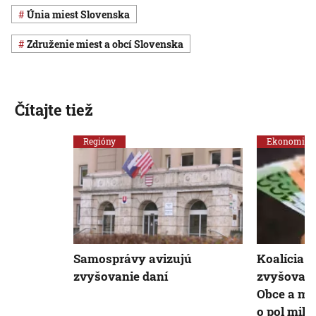
Únia miest Slovenska
Združenie miest a obcí Slovenska
Čítajte tiež
Regióny
Ekonomika
Samosprávy avizujú
Koalícia 
zvyšovanie daní
zvyšovať 
Obce a mes
o pol mili