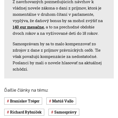
Z navrhovaných pozmeňujúcich návrhov k
vládnej novele zákona o dani z príjmov, ktorá je
momentálne v druhom čítaní v parlamente,
vyplýva, že daňový bonus by sa mohol zvýšiť na
140 eur mesačne
, a to na prechodné obdobie
dvoch rokov a na vyživované deti do 18 rokov.
Samosprávam by sa to malo kompenzovať zo
zdrojov z dane z príjmov právnických osôb. Tie
však považujú kompenzácie za nedostatočné.
Poslanci by mali o novele hlasovať na aktuálnej
schôdzi.
Ďalšie články na tému:
Branislav Tréger
Matúš Vallo
Richard Rybníček
samosprávy