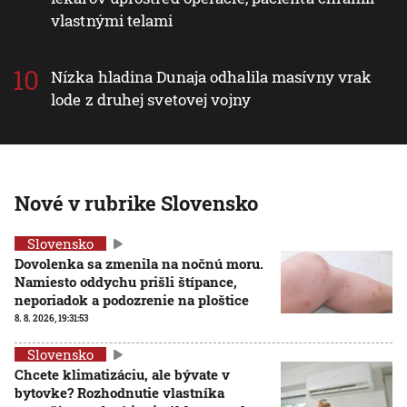
vlastnými telami
Nízka hladina Dunaja odhalila masívny vrak
lode z druhej svetovej vojny
Nové v rubrike Slovensko
Slovensko
Dovolenka sa zmenila na nočnú moru.
Namiesto oddychu prišli štípance,
neporiadok a podozrenie na ploštice
8. 8. 2026, 19:31:53
Slovensko
Chcete klimatizáciu, ale bývate v
bytovke? Rozhodnutie vlastníka