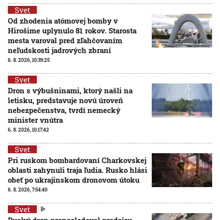
Svet
Od zhodenia atómovej bomby v
Hirošime uplynulo 81 rokov. Starosta
mesta varoval pred zľahčovaním
neľudskosti jadrových zbraní
6. 8. 2026, 10:39:25
Svet
Dron s výbušninami, ktorý našli na
letisku, predstavuje novú úroveň
nebezpečenstva, tvrdí nemecký
minister vnútra
6. 8. 2026, 10:17:42
Svet
Pri ruskom bombardovaní Charkovskej
oblasti zahynuli traja ľudia. Rusko hlási
obeť po ukrajinskom dronovom útoku
6. 8. 2026, 7:54:40
Svet
Ruský dron prenasledoval predajcu