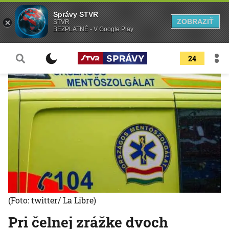
Správy STVR
ZOBRAZIŤ
STVR
BEZPLATNÉ - V Google Play
24
(Foto: twitter/ La Libre)
Pri čelnej zrážke dvoch