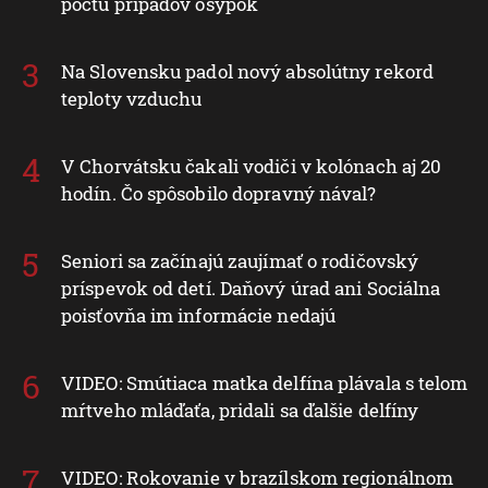
počtu prípadov osýpok
Na Slovensku padol nový absolútny rekord
teploty vzduchu
V Chorvátsku čakali vodiči v kolónach aj 20
hodín. Čo spôsobilo dopravný nával?
Seniori sa začínajú zaujímať o rodičovský
príspevok od detí. Daňový úrad ani Sociálna
poisťovňa im informácie nedajú
VIDEO: Smútiaca matka delfína plávala s telom
mŕtveho mláďaťa, pridali sa ďalšie delfíny
VIDEO: Rokovanie v brazílskom regionálnom