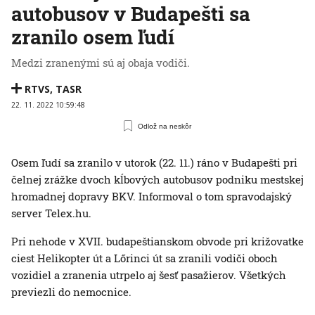
autobusov v Budapešti sa
zranilo osem ľudí
Medzi zranenými sú aj obaja vodiči.
RTVS
,
TASR
22. 11. 2022 10:59:48
Odlož na neskôr
Osem ľudí sa zranilo v utorok (22. 11.) ráno v Budapešti pri
čelnej zrážke dvoch kĺbových autobusov podniku mestskej
hromadnej dopravy BKV. Informoval o tom spravodajský
server Telex.hu.
Pri nehode v XVII. budapeštianskom obvode pri križovatke
ciest Helikopter út a Lőrinci út sa zranili vodiči oboch
vozidiel a zranenia utrpelo aj šesť pasažierov. Všetkých
previezli do nemocnice.