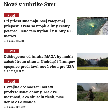
Nové v rubrike Svet
Svet
Pri prieskume najhlbšej zatopenej
priepasti sveta sa utopil elitný český
potápač. Jeho telo vytiahli z hĺbky 186
metrov
6. 8. 2026, 11:52:11
Svet
Odštiepenci od hnutia MAGA by mohli
založiť tretiu stranu. Niekdajší Trumpov
spojenec predstavil novú víziu pre USA
6. 8. 2026, 11:39:53
Svet
Ukrajine dochádzajú rakety
protivzdušnej obrany. Má dve
možnosti, ako situáciu riešiť, píše
denník Le Monde
6. 8. 2026, 10:40:29