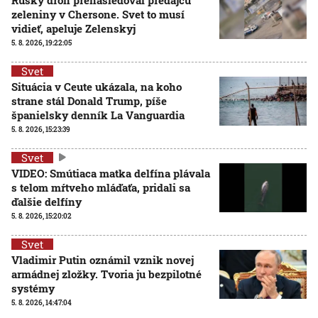
zeleniny v Chersone. Svet to musí
vidieť, apeluje Zelenskyj
5. 8. 2026, 19:22:05
Svet
Situácia v Ceute ukázala, na koho
strane stál Donald Trump, píše
španielsky denník La Vanguardia
5. 8. 2026, 15:23:39
Svet
VIDEO: Smútiaca matka delfína plávala
s telom mŕtveho mláďaťa, pridali sa
ďalšie delfíny
5. 8. 2026, 15:20:02
Svet
Vladimir Putin oznámil vznik novej
armádnej zložky. Tvoria ju bezpilotné
systémy
5. 8. 2026, 14:47:04