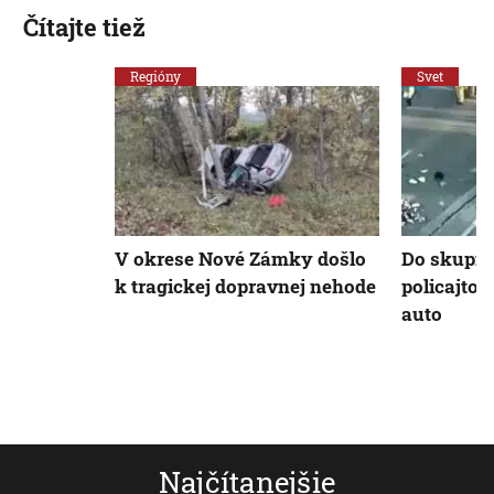
Čítajte tiež
Regióny
Svet
V okrese Nové Zámky došlo
Do skupin
k tragickej dopravnej nehode
policajtov 
auto
Najčítanejšie