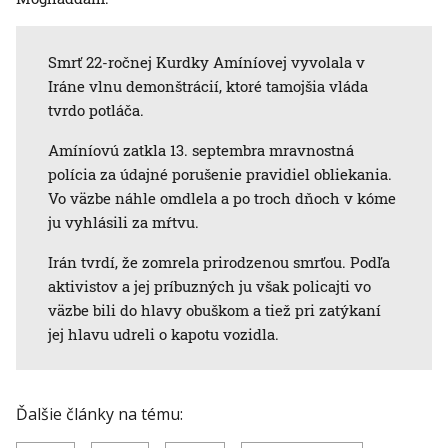
Smrť 22-ročnej Kurdky Amíníovej vyvolala v
Iráne vlnu demonštrácií, ktoré tamojšia vláda
tvrdo potláča.
Amíníovú zatkla 13. septembra mravnostná
polícia za údajné porušenie pravidiel obliekania.
Vo väzbe náhle omdlela a po troch dňoch v kóme
ju vyhlásili za mŕtvu.
Irán tvrdí, že zomrela prirodzenou smrťou. Podľa
aktivistov a jej príbuzných ju však policajti vo
väzbe bili do hlavy obuškom a tiež pri zatýkaní
jej hlavu udreli o kapotu vozidla.
Ďalšie články na tému: