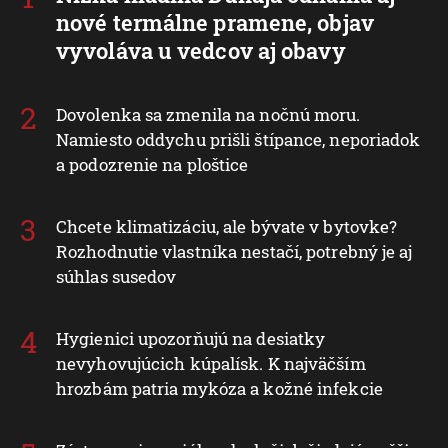
nové termálne pramene, objav
vyvoláva u vedcov aj obavy
Dovolenka sa zmenila na nočnú moru.
Namiesto oddychu prišli štípance, neporiadok
a podozrenie na ploštice
Chcete klimatizáciu, ale bývate v bytovke?
Rozhodnutie vlastníka nestačí, potrebný je aj
súhlas susedov
Hygienici upozorňujú na desiatky
nevyhovujúcich kúpalísk. K najväčším
hrozbám patria mykóza a kožné infekcie