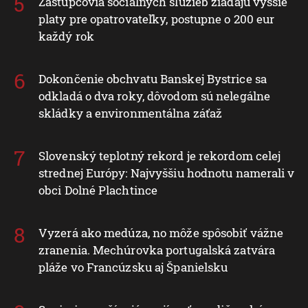
Zástupcovia sociálnych služieb žiadajú vyššie
platy pre opatrovateľky, postupne o 200 eur
každý rok
Dokončenie obchvatu Banskej Bystrice sa
odkladá o dva roky, dôvodom sú nelegálne
skládky a environmentálna záťaž
Slovenský teplotný rekord je rekordom celej
strednej Európy: Najvyššiu hodnotu namerali v
obci Dolné Plachtince
Vyzerá ako medúza, no môže spôsobiť vážne
zranenia. Mechúrovka portugalská zatvára
pláže vo Francúzsku aj Španielsku