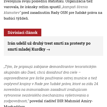
zverejnila svoju poslednú štatistiku. Organizácia tiež
varovala, že iránsky režim spustil
„kampaň šírenia
klamstiev“
pred zasadnutím Rady OSN pre ľudské práva na
budúci týždeň.
Súvisiaci článok
Irán udelil už druhý trest smrti za protesty po
smrti mladej Kurdky
„Tým, že pripisujú zabíjanie demonštrantov teroristickým
skupinám ako Daeš, chcú dosiahnuť dva ciele –
ospravedlnenie pre širšie používanie ostrej munície a tiež
ovplyvniť krajiny v Rade pre ľudské práva, ktoré sa zídu 24.
novembra na mimoriadnom zasadnutí zvažujúcom
vytvorenie nezávislého mechanizmu vyšetrovania a
zodpovednosti,“
povedal riaditeľ IHR Mahmúd Amiry-
Moghaddam.