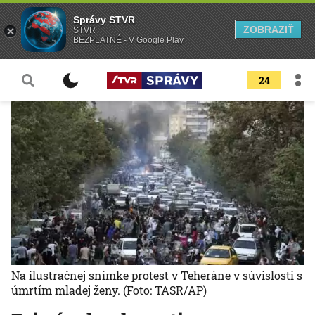
Správy STVR
ZOBRAZIŤ
STVR
BEZPLATNÉ - V Google Play
24
Na ilustračnej snímke protest v Teheráne v súvislosti s
úmrtím mladej ženy.
(Foto: TASR/AP)