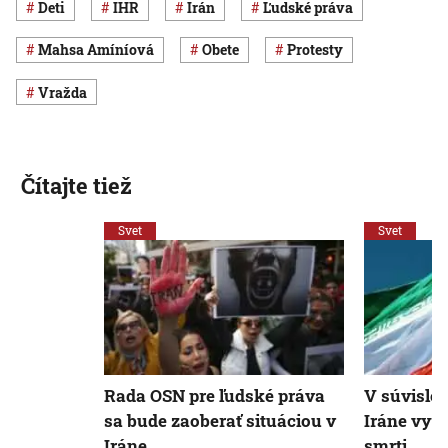
deti
IHR
Irán
ľudské práva
Mahsa Amíníová
obete
protesty
vražda
Čítajte tiež
Svet
Svet
Rada OSN pre ľudské práva
V súvislos
sa bude zaoberať situáciou v
Iráne vyni
Iráne
smrti