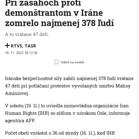
Pri zásahoch proti
demonštrantom v Iráne
zomrelo najmenej 378 ľudí
A to vrátane 47 detí.
RTVS
,
TASR
19. 11. 2022 18:12:36
Odlož na neskôr
Iránske bezpečnostné sily zabili najmenej 378 ľudí vrátane
47 detí pri potláčaní protestov vyvolaných smrťou Mahsy
Amíníovej.
V sobotu (19. 11.) to uviedla mimovládna organizácie Iran
Human Rights (IHR) so sídlom v nórskom Osle, informuje
agentúra AFP.
Počet obetí vzrástol o 36 od stredy (16. 11.), keď IHR