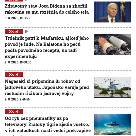
Zdravotný stav Joea Bidena sa zhoršil,
rakovina sa mu rozšírila do celého tela
9. 8. 2026, 11:07:22
Svet
Trdelník patrí k Maďarsku, aj keď jeho
pôvod je inde. Na Balatone ho pečú
podľa pôvodného receptu, no radi
experimentujú
9. 8. 2026, 10:00:00
Svet
Nagasaki si pripomína 81 rokov od
jadrového útoku. Japonsko varuje pred
rastúcim rizikom jadrovej vojny
9. 8. 2026, 9:46:56
Svet
Od rýb cez pneumatiky až po
televízory: Žraloky tigrie zjedia všetko,
v ich žalúdkoch našli vedci prekvapivé