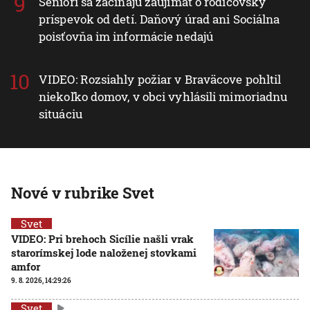
Seniori sa začínajú zaujímať o rodičovský
príspevok od detí. Daňový úrad ani Sociálna
poisťovňa im informácie nedajú
VIDEO: Rozsiahly požiar v Braväcove pohltil
niekoľko domov, v obci vyhlásili mimoriadnu
situáciu
Nové v rubrike Svet
Svet
VIDEO: Pri brehoch Sicílie našli vrak
starorímskej lode naloženej stovkami
amfor
9. 8. 2026, 14:29:26
Svet