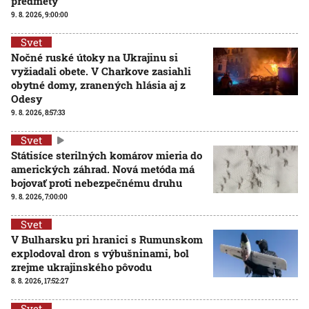
predmety
9. 8. 2026, 9:00:00
Svet
Nočné ruské útoky na Ukrajinu si
vyžiadali obete. V Charkove zasiahli
obytné domy, zranených hlásia aj z
Odesy
9. 8. 2026, 8:57:33
Svet
Státisíce sterilných komárov mieria do
amerických záhrad. Nová metóda má
bojovať proti nebezpečnému druhu
9. 8. 2026, 7:00:00
Svet
V Bulharsku pri hranici s Rumunskom
explodoval dron s výbušninami, bol
zrejme ukrajinského pôvodu
8. 8. 2026, 17:52:27
Svet