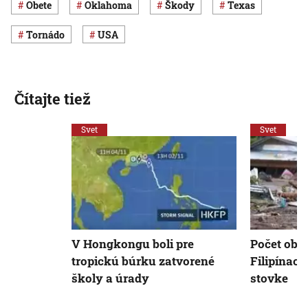
obete
Oklahoma
škody
Texas
tornádo
USA
Čítajte tiež
Svet
Svet
V Hongkongu boli pre
Počet obet
tropickú búrku zatvorené
Filipínach
školy a úrady
stovke