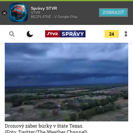
Správy STVR
ZOBRAZIŤ
STVR
BEZPLATNÉ - V Google Play
24
Dronový záber búrky v štáte Texas.
(Foto: Twitter/The Weather Channel)