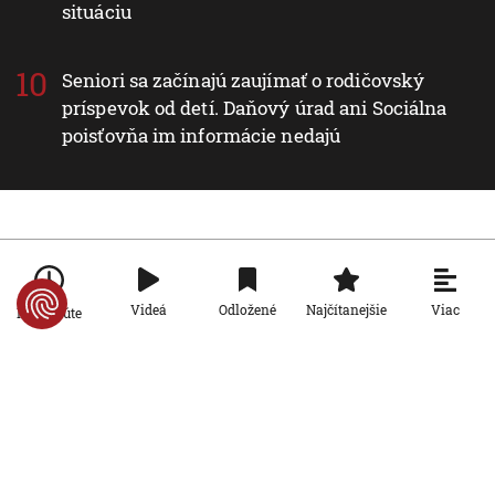
situáciu
Seniori sa začínajú zaujímať o rodičovský
príspevok od detí. Daňový úrad ani Sociálna
poisťovňa im informácie nedajú
Nové v rubrike Svet
Svet
Viac
Videá
Odložené
Najčítanejšie
Po minúte
Zdravotný stav Joea Bidena sa zhoršil,
rakovina sa mu rozšírila do celého tela
9. 8. 2026, 11:07:22
Svet
Trdelník patrí k Maďarsku, aj keď jeho
pôvod je inde. Na Balatone ho pečú