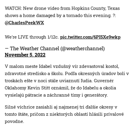
WATCH: New drone video from Hopkins County, Texas
shows a home damaged by a tornado this evening. ?:
@CharlesPeekWX
We're LIVE through 1/12c.
pic.twitter.com/6PI5Xe9wkp
— The Weather Channel (@weatherchannel)
November 5, 2022
V malom meste Idabel vzdušný vír zdevastoval kostol,
zdravotné stredisko a školu. Podľa okresných úradov boli v
troskách ešte v noci stále uviaznutí ľudia. Guvernér
Oklahomy Kevin Stitt oznámil, že do Idabelu a okolia
vysielajú pátracie a záchranné tímy i generátory.
Silné víchrice zasiahli aj najmenej tri ďalšie okresy v
tomto štáte, pričom z niektorých oblastí hlásili prívalové
povodne.