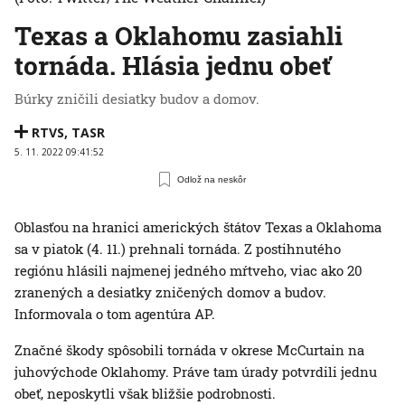
Texas a Oklahomu zasiahli
tornáda. Hlásia jednu obeť
Búrky zničili desiatky budov a domov.
RTVS
,
TASR
5. 11. 2022 09:41:52
Odlož na neskôr
Oblasťou na hranici amerických štátov Texas a Oklahoma
sa v piatok (4. 11.) prehnali tornáda. Z postihnutého
regiónu hlásili najmenej jedného mŕtveho, viac ako 20
zranených a desiatky zničených domov a budov.
Informovala o tom agentúra AP.
Značné škody spôsobili tornáda v okrese McCurtain na
juhovýchode Oklahomy. Práve tam úrady potvrdili jednu
obeť, neposkytli však bližšie podrobnosti.