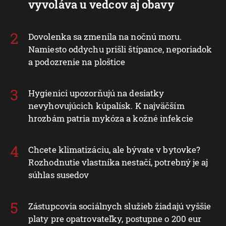
vyvoláva u vedcov aj obavy
Dovolenka sa zmenila na nočnú moru.
Namiesto oddychu prišli štípance, neporiadok
a podozrenie na ploštice
Hygienici upozorňujú na desiatky
nevyhovujúcich kúpalísk. K najväčším
hrozbám patria mykóza a kožné infekcie
Chcete klimatizáciu, ale bývate v bytovke?
Rozhodnutie vlastníka nestačí, potrebný je aj
súhlas susedov
Zástupcovia sociálnych služieb žiadajú vyššie
platy pre opatrovateľky, postupne o 200 eur