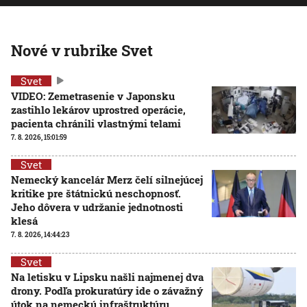
Nové v rubrike Svet
Svet
VIDEO: Zemetrasenie v Japonsku
zastihlo lekárov uprostred operácie,
pacienta chránili vlastnými telami
7. 8. 2026, 15:01:59
Svet
Nemecký kancelár Merz čelí silnejúcej
kritike pre štátnickú neschopnosť.
Jeho dôvera v udržanie jednotnosti
klesá
7. 8. 2026, 14:44:23
Svet
Na letisku v Lipsku našli najmenej dva
drony. Podľa prokuratúry ide o závažný
útok na nemeckú infraštruktúru