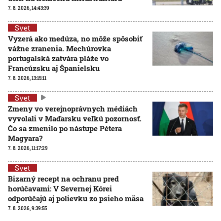
7. 8. 2026, 14:43:39
Svet
Vyzerá ako medúza, no môže spôsobiť
vážne zranenia. Mechúrovka
portugalská zatvára pláže vo
Francúzsku aj Španielsku
7. 8. 2026, 13:15:11
Svet
Zmeny vo verejnoprávnych médiách
vyvolali v Maďarsku veľkú pozornosť.
Čo sa zmenilo po nástupe Pétera
Magyara?
7. 8. 2026, 11:17:29
Svet
Bizarný recept na ochranu pred
horúčavami: V Severnej Kórei
odporúčajú aj polievku zo psieho mäsa
7. 8. 2026, 9:39:55