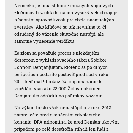
Nemecká justícia stíhanie možných vojnových
zločincov bez ohľadu na ich vysoký vek obhajuje
hľadaním spravodlivosti pre obete nacistických
zverstiev. Ako kľúčové sa tak nevníma to, či
odsúdený do väzenia skutočne nastúpi, ale
samotné vynesenie verdiktu.
Za zlom sa považuje proces s niekdajším
dozorcom z vyhladzovacieho tábora Sobibor
Johnom Demjanjukom, ktorého sa po dlhých
peripetiách podarilo postaviť pred súd v roku
2011, keď mal 91 rokov. Za napomáhanie k
vraždám viac ako 28 000 Židov nakoniec
Demjanjuka odsúdili na päť rokov väzenia.
Na výkon trestu však nenastúpil a v roku 2012
zomrel ešte pred skončením odvolacieho
konania. DPA pripomína, že pred Demjanjukovým
prípadom po celé desaťročia stíhali len ľudí z