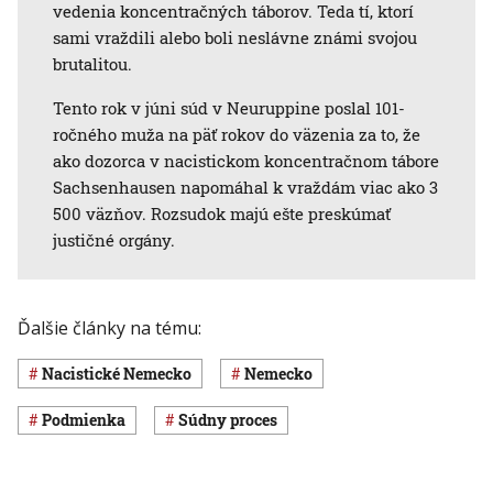
vedenia koncentračných táborov. Teda tí, ktorí
sami vraždili alebo boli neslávne známi svojou
brutalitou.
Tento rok v júni súd v Neuruppine poslal 101-
ročného muža na päť rokov do väzenia za to, že
ako dozorca v nacistickom koncentračnom tábore
Sachsenhausen napomáhal k vraždám viac ako 3
500 väzňov. Rozsudok majú ešte preskúmať
justičné orgány.
Ďalšie články na tému:
nacistické Nemecko
Nemecko
podmienka
súdny proces