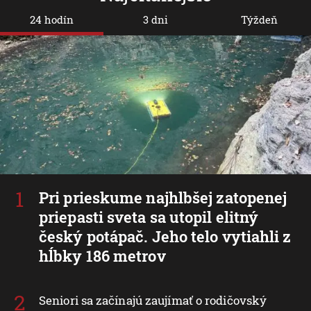
24 hodín
3 dni
Týždeň
Pri prieskume najhlbšej zatopenej
priepasti sveta sa utopil elitný
český potápač. Jeho telo vytiahli z
hĺbky 186 metrov
Seniori sa začínajú zaujímať o rodičovský