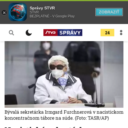
Správy STVR
ZOBRAZIŤ
STVR
BEZPLATNÉ - V Google Play
24
Bývalá sekretárka Irmgard Furchnerová v nacistickom
koncentračnom tábore na súde.
(Foto: TASR/AP)