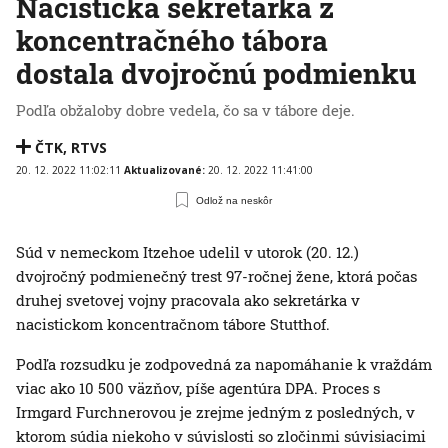
Nacistická sekretárka z
koncentračného tábora
dostala dvojročnú podmienku
Podľa obžaloby dobre vedela, čo sa v tábore deje.
ČTK
,
RTVS
20. 12. 2022 11:02:11
Aktualizované:
20. 12. 2022 11:41:00
Odlož na neskôr
Súd v nemeckom Itzehoe udelil v utorok (20. 12.)
dvojročný podmienečný trest 97-ročnej žene, ktorá počas
druhej svetovej vojny pracovala ako sekretárka v
nacistickom koncentračnom tábore Stutthof.
Podľa rozsudku je zodpovedná za napomáhanie k vraždám
viac ako 10 500 väzňov, píše agentúra DPA. Proces s
Irmgard Furchnerovou je zrejme jedným z posledných, v
ktorom súdia niekoho v súvislosti so zločinmi súvisiacimi