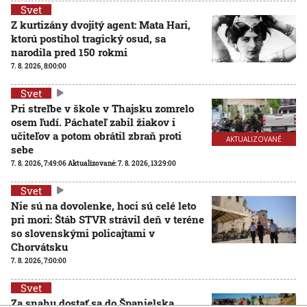
Svet
Z kurtizány dvojitý agent: Mata Hari,
ktorú postihol tragický osud, sa
narodila pred 150 rokmi
7. 8. 2026, 8:00:00
Svet
Pri streľbe v škole v Thajsku zomrelo
osem ľudí. Páchateľ zabil žiakov i
učiteľov a potom obrátil zbraň proti
AKTUALIZOVANÉ
sebe
7. 8. 2026, 7:49:06
Aktualizované:
7. 8. 2026, 13:29:00
Svet
Nie sú na dovolenke, hoci sú celé leto
pri mori: Štáb STVR strávil deň v teréne
so slovenskými policajtami v
Chorvátsku
7. 8. 2026, 7:00:00
Svet
Za snahu dostať sa do Španielska