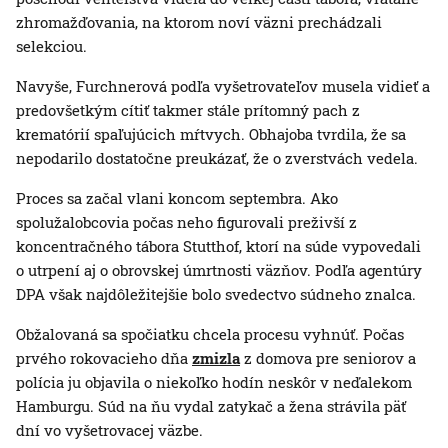
zhromažďovania, na ktorom noví väzni prechádzali
selekciou.
Navyše, Furchnerová podľa vyšetrovateľov musela vidieť a
predovšetkým cítiť takmer stále prítomný pach z
krematórií spaľujúcich mŕtvych. Obhajoba tvrdila, že sa
nepodarilo dostatočne preukázať, že o zverstvách vedela.
Proces sa začal vlani koncom septembra. Ako
spolužalobcovia počas neho figurovali preživší z
koncentračného tábora Stutthof, ktorí na súde vypovedali
o utrpení aj o obrovskej úmrtnosti väzňov. Podľa agentúry
DPA však najdôležitejšie bolo svedectvo súdneho znalca.
Obžalovaná sa spočiatku chcela procesu vyhnúť. Počas
prvého rokovacieho dňa
zmizla
z domova pre seniorov a
polícia ju objavila o niekoľko hodín neskôr v neďalekom
Hamburgu. Súd na ňu vydal zatykač a žena strávila päť
dní vo vyšetrovacej väzbe.