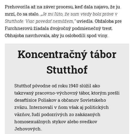
Prehovorila až na záver procesu, keď dala najavo, že ju
mrzí, čo sa stalo.
„Je mi ľúto, že som vtedy bola práve v
Stutthofe. Viac povedať nemôžem,“
uviedla. Obžaloba pre
Furchnerovú žiadala dvojročný podmienečný trest.
Obhajoba navrhovala, aby ju oslobodili spod viny.
Koncentračný tábor
Stutthof
Stutthof pôvodne od roku 1940 slúžil ako
takzvaný pracovno-výchovný tábor, ktorým prešli
desaťtisíce Poliakov a občanov Sovietskeho
zväzu. Internovali v ňom však aj politických
väzňov, ľudí podozrivých zo zakázaných
homosexuálnych stykov alebo svedkov
Jehovových.