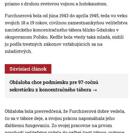
priamo s druhou svetovou vojnou a holokaustom.
Furchnerová bola od júna 1943 do apríla 1945, teda vo veku
svojich 18 a 19 rokov, civilnou zamestnankyňou veliteľstva
nacistického koncentračného tábora blízko Gdaňsku v
okupovanom Poľsku. Keďže bola vtedy taká mladá, súdili
ju podľa trestných zákonov vzťahujúcich sa na
mladistvých.
Súvisiaci článok
Obžaloba chce podmienku pre 97-ročnú
sekretárku z koncentračného tábora
Obžaloba bola presvedčená, že Furchnerová dobre vedela,
čo sa v tábore deje, a svojou prácou napomáhala jeho
ďalšiemu fungovaniu. Zo svojej pracovne na prvom
poschodí veliteľstva videla do veľkej časti tábora, vrátane