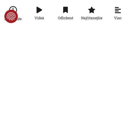
zaplatili životom: Starosta Ceuty
oznámil tragickú bilanciu migračnej
krízy
Viac
Videá
Odložené
Najčítanejšie
Po minúte
6. 8. 2026, 16:16:47
Svet
Žena v Taliansku omylom vyhodila
žreb s výhrou milión eur. Smetiari ho
hľadali dva dni
6. 8. 2026, 15:49:55
Svet
VIDEO: Britka Betty prekonala svetový
rekord. V 97 rokoch sa stala najstaršou
ženou, ktorá kráčala po krídle lietadla
6. 8. 2026, 15:40:24
Svet
V ukrajinskej armáde slúži takmer 16-
tisíc zahraničných dobrovoľníkov
6. 8. 2026, 14:26:05