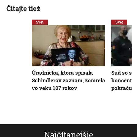
Čítajte tiež
Svet
Svet
Úradníčka, ktorá spísala
Súd so se
Schindlerov zoznam, zomrela
koncentra
vo veku 107 rokov
pokračuje
Najčítanejšie