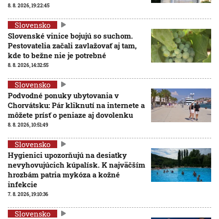
8. 8. 2026, 19:22:45
Slovensko
Slovenské vinice bojujú so suchom.
Pestovatelia začali zavlažovať aj tam,
kde to bežne nie je potrebné
8. 8. 2026, 14:32:55
Slovensko
Podvodné ponuky ubytovania v
Chorvátsku: Pár kliknutí na internete a
môžete prísť o peniaze aj dovolenku
8. 8. 2026, 10:51:49
Slovensko
Hygienici upozorňujú na desiatky
nevyhovujúcich kúpalísk. K najväčším
hrozbám patria mykóza a kožné
infekcie
7. 8. 2026, 19:10:36
Slovensko