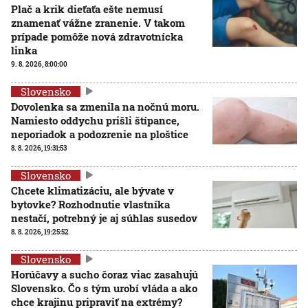
Plač a krik dieťaťa ešte nemusí
znamenať vážne zranenie. V takom
prípade pomôže nová zdravotnícka
linka
9. 8. 2026, 8:00:00
Slovensko
Dovolenka sa zmenila na nočnú moru.
Namiesto oddychu prišli štípance,
neporiadok a podozrenie na ploštice
8. 8. 2026, 19:31:53
Slovensko
Chcete klimatizáciu, ale bývate v
bytovke? Rozhodnutie vlastníka
nestačí, potrebný je aj súhlas susedov
8. 8. 2026, 19:25:52
Slovensko
Horúčavy a sucho čoraz viac zasahujú
Slovensko. Čo s tým urobí vláda a ako
chce krajinu pripraviť na extrémy?