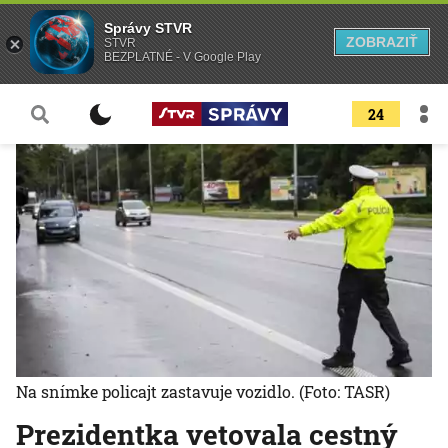
Správy STVR
ZOBRAZIŤ
STVR
BEZPLATNÉ - V Google Play
24
Na snímke policajt zastavuje vozidlo.
(Foto: TASR)
Prezidentka vetovala cestný