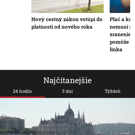
Nový cestný zákon vstúpi do
Plač a kri
platnosti od nového roka
nemusí z
zranenie.
pomôže no
linka
Najčítanejšie
24 hodín
3 dni
Týždeň