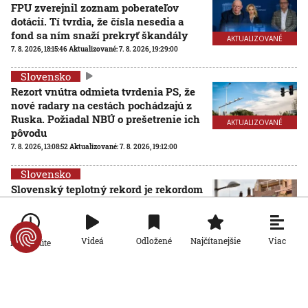
FPU zverejnil zoznam poberateľov
dotácií. Tí tvrdia, že čísla nesedia a
fond sa ním snaží prekryť škandály
AKTUALIZOVANÉ
7. 8. 2026, 18:15:46
Aktualizované:
7. 8. 2026, 19:29:00
Slovensko
Rezort vnútra odmieta tvrdenia PS, že
nové radary na cestách pochádzajú z
Ruska. Požiadal NBÚ o prešetrenie ich
AKTUALIZOVANÉ
pôvodu
7. 8. 2026, 13:08:52
Aktualizované:
7. 8. 2026, 19:12:00
Slovensko
Slovenský teplotný rekord je rekordom
celej strednej Európy: Najvyššiu
hodnotu namerali v obci Dolné
Plachtince
Viac
Videá
Odložené
Najčítanejšie
Po minúte
7. 8. 2026, 12:32:51
Slovensko
Nie sú na dovolenke, hoci sú celé leto pri mori: Štáb