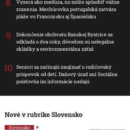
Vyzerá ako medúza, no môže spôsobiť vážne
zranenia. Mechúrovka portugalská zatvára
pláže vo Francúzsku aj Španielsku
Dokončenie obchvatu Banskej Bystrice sa
odkladá o dva roky, dôvodom sú nelegálne
skládky a environmentálna záťaž
Seniori sa začínajú zaujímať o rodičovský
príspevok od detí. Daňový úrad ani Sociálna
poisťovňa im informácie nedajú
Nové v rubrike Slovensko
Slovensko