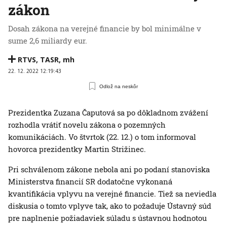
zákon
Dosah zákona na verejné financie by bol minimálne v
sume 2,6 miliardy eur.
RTVS
,
TASR
,
mh
22. 12. 2022 12:19:43
Odlož na neskôr
Prezidentka Zuzana Čaputová sa po dôkladnom zvážení
rozhodla vrátiť novelu zákona o pozemných
komunikáciách. Vo štvrtok (22. 12.) o tom informoval
hovorca prezidentky Martin Strižinec.
Pri schválenom zákone nebola ani po podaní stanoviska
Ministerstva financií SR dodatočne vykonaná
kvantifikácia vplyvu na verejné financie. Tiež sa neviedla
diskusia o tomto vplyve tak, ako to požaduje Ústavný súd
pre naplnenie požiadaviek súladu s ústavnou hodnotou