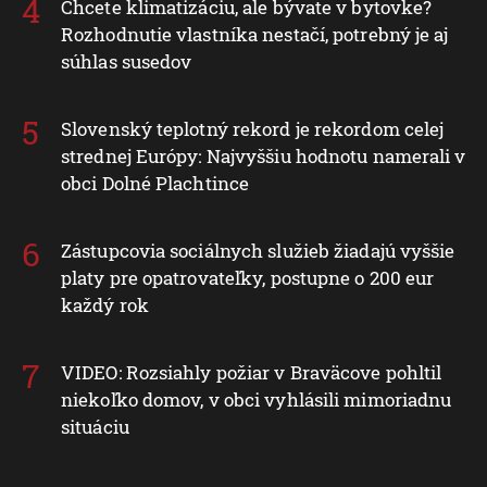
Chcete klimatizáciu, ale bývate v bytovke?
Rozhodnutie vlastníka nestačí, potrebný je aj
súhlas susedov
Slovenský teplotný rekord je rekordom celej
strednej Európy: Najvyššiu hodnotu namerali v
obci Dolné Plachtince
Zástupcovia sociálnych služieb žiadajú vyššie
platy pre opatrovateľky, postupne o 200 eur
každý rok
VIDEO: Rozsiahly požiar v Braväcove pohltil
niekoľko domov, v obci vyhlásili mimoriadnu
situáciu