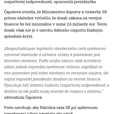
rozpočtovej zodpovednosti, upozornila prezidentka.
Čaputová uviedla, že Ministerstvo dopravy a výstavby SR
pritom následne vyčíslilo, že dosah zákona na verejné
financie by bol minimálne v sume 2,6 miliardy eur. Tento
dosah však nie je v návrhu štátneho rozpočtu žiadnym
spôsobom krytý.
„Nespochybňujem legitimitu všeobecného cieľa systémovo
vyrovnať vlastnícke a užívacie vzťahy k pozemkom pod
líniovými stavbami. Podľa môjho názoru však schválený
zákon jednak neprináša systémové riešenia, napríklad vo
veci pozemkov pod inými stavbami vo verejnom záujme, ale
najmä neprešiel posúdením dosahov na verené financie.
Pporušuje tiež ústavnú hodnotu rozpočtovej zodpovednosti a
dostáva sa tak podľa mojej mienky do rozporu s ústavou,“
odôvodnila Čaputová.
Preto navrhuje, aby Národná rada SR pri opätovnom
prerokovaní zákon neprijala ako celok.