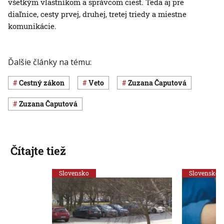
všetkým vlastníkom a správcom ciest. Teda aj pre
diaľnice, cesty prvej, druhej, tretej triedy a miestne
komunikácie.
Ďalšie články na tému:
cestný zákon
veto
Zuzana Čaputová
Zuzana Čaputová
Čítajte tiež
Slovensko
Slovensko