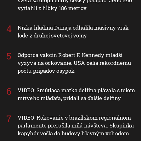
sveta sa utopil elitný český potápač. Jeho telo
vytiahli z hĺbky 186 metrov
Nízka hladina Dunaja odhalila masívny vrak
lode z druhej svetovej vojny
Odporca vakcín Robert F. Kennedy mladší
vyzýva na očkovanie. USA čelia rekordnému
počtu prípadov osýpok
VIDEO: Smútiaca matka delfína plávala s telom
mŕtveho mláďaťa, pridali sa ďalšie delfíny
VIDEO: Rokovanie v brazílskom regionálnom
parlamente prerušila milá návšteva. Skupinka
kapybár vošla do budovy hlavným vchodom