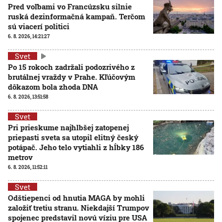
Pred voľbami vo Francúzsku silnie
ruská dezinformačná kampaň. Terčom
sú viacerí politici
6. 8. 2026, 14:21:27
Svet
Po 15 rokoch zadržali podozrivého z
brutálnej vraždy v Prahe. Kľúčovým
dôkazom bola zhoda DNA
6. 8. 2026, 13:51:58
Svet
Pri prieskume najhlbšej zatopenej
priepasti sveta sa utopil elitný český
potápač. Jeho telo vytiahli z hĺbky 186
metrov
6. 8. 2026, 11:52:11
Svet
Odštiepenci od hnutia MAGA by mohli
založiť tretiu stranu. Niekdajší Trumpov
spojenec predstavil novú víziu pre USA