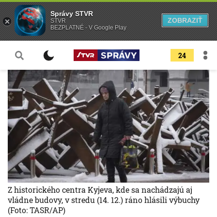
Správy STVR
ZOBRAZIŤ
STVR
BEZPLATNÉ - V Google Play
24
Z historického centra Kyjeva, kde sa nachádzajú aj
vládne budovy, v stredu (14. 12.) ráno hlásili výbuchy
(Foto: TASR/AP)