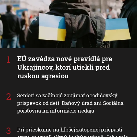
EÚ zavádza nové pravidlá pre
Ukrajincov, ktorí utiekli pred
ruskou agresiou
Seniori sa začínajú zaujímať o rodičovský
príspevok od detí. Daňový úrad ani Sociálna
poisťovňa im informácie nedajú
Pri prieskume najhlbšej zatopenej priepasti