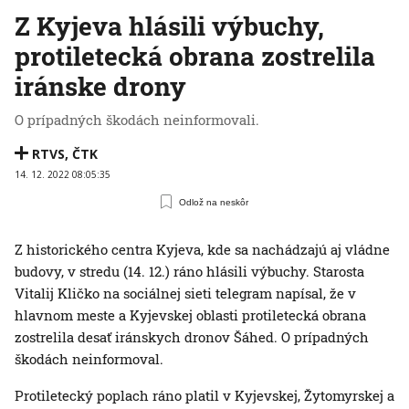
Z Kyjeva hlásili výbuchy,
protiletecká obrana zostrelila
iránske drony
O prípadných škodách neinformovali.
RTVS
,
ČTK
14. 12. 2022 08:05:35
Odlož na neskôr
Z historického centra Kyjeva, kde sa nachádzajú aj vládne
budovy, v stredu (14. 12.) ráno hlásili výbuchy. Starosta
Vitalij Kličko na sociálnej sieti telegram napísal, že v
hlavnom meste a Kyjevskej oblasti protiletecká obrana
zostrelila desať iránskych dronov Šáhed. O prípadných
škodách neinformoval.
Protiletecký poplach ráno platil v Kyjevskej, Žytomyrskej a