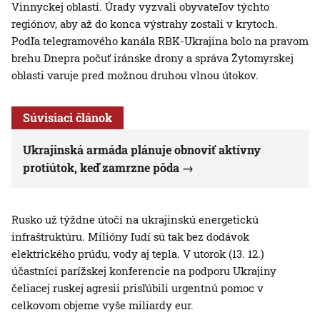
Vinnyckej oblasti. Úrady vyzvali obyvateľov týchto
regiónov, aby až do konca výstrahy zostali v krytoch.
Podľa telegramového kanála RBK-Ukrajina bolo na pravom
brehu Dnepra počuť iránske drony a správa Žytomyrskej
oblasti varuje pred možnou druhou vlnou útokov.
Súvisiaci článok
Ukrajinská armáda plánuje obnoviť aktívny
protiútok, keď zamrzne pôda
Rusko už týždne útočí na ukrajinskú energetickú
infraštruktúru. Milióny ľudí sú tak bez dodávok
elektrického prúdu, vody aj tepla. V utorok (13. 12.)
účastníci parížskej konferencie na podporu Ukrajiny
čeliacej ruskej agresii prisľúbili urgentnú pomoc v
celkovom objeme vyše miliardy eur.