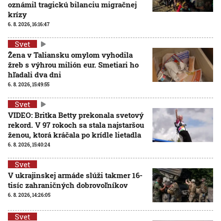
oznámil tragickú bilanciu migračnej
krízy
6. 8. 2026, 16:16:47
Svet
Žena v Taliansku omylom vyhodila
žreb s výhrou milión eur. Smetiari ho
hľadali dva dni
6. 8. 2026, 15:49:55
Svet
VIDEO: Britka Betty prekonala svetový
rekord. V 97 rokoch sa stala najstaršou
ženou, ktorá kráčala po krídle lietadla
6. 8. 2026, 15:40:24
Svet
V ukrajinskej armáde slúži takmer 16-
tisíc zahraničných dobrovoľníkov
6. 8. 2026, 14:26:05
Svet