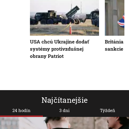
USA chcú Ukrajine dodať
Británia o
systémy protivzdušnej
sankcie p
obrany Patriot
Najčítanejšie
24 hodín
3 dni
Týždeň