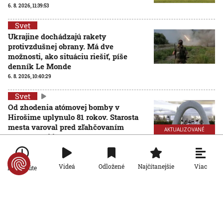
6. 8. 2026, 11:39:53
Svet
Ukrajine dochádzajú rakety
protivzdušnej obrany. Má dve
možnosti, ako situáciu riešiť, píše
denník Le Monde
6. 8. 2026, 10:40:29
Svet
Od zhodenia atómovej bomby v
Hirošime uplynulo 81 rokov. Starosta
mesta varoval pred zľahčovaním
AKTUALIZOVANÉ
neľudskosti jadrových zbraní
6. 8. 2026, 10:39:25
Aktualizované:
6. 8. 2026, 13:10:00
Svet
Viac
Videá
Odložené
Najčítanejšie
Po minúte
Dron s výbušninami, ktorý našli na
letisku, predstavuje novú úroveň
nebezpečenstva, tvrdí nemecký
minister vnútra
6. 8. 2026, 10:17:42