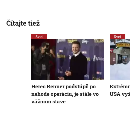
Čítajte tiež
Svet
Svet
Herec Renner podstúpil po
Extrémne 
nehode operáciu, je stále vo
USA vyžiad
vážnom stave