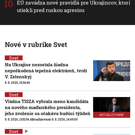
EÚ zavádza nové pravidlá pre Ukrajincov, ktorí
utiekli pred ruskou agresiou
Nové v rubrike Svet
Svet
Na Ukrajine nezostala žiadna
nepoškodená tepelná elektráreň, tvrdí
V. Zelenskyj
8. 8. 2026, 15:34:46
Svet
Vládna TISZA vybrala meno kandidáta
na nového maďarského prezidenta,
jeho zvolenie sa očakáva budúci týždeň
AKTUALIZOVANÉ
8. 8. 2026, 13:51:54
Aktualizované:
8. 8. 2026, 14:49:00
Svet