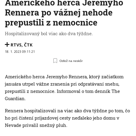
Amerického herca Jeremyho
Rennera po vážnej nehode
prepustili z nemocnice
Hospitalizovaný bol viac ako dva týždne.
RTVS
,
ČTK
18. 1. 2023 09:11:21
Odlož na neskôr
Amerického herca Jeremyho Rennera, ktorý začiatkom
januára utrpel vážne zranenia pri odpratávaní snehu,
prepustili z nemocnice. Informoval o tom denník The
Guardian.
Rennera hospitalizovali na viac ako dva týždne po tom, čo
ho pri čistení príjazdovej cesty neďaleko jeho domu v
Nevade privalil snežný pluh.