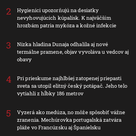
Hygienici upozorňujú na desiatky
nevyhovujúcich kúpalísk. K najväčším
hrozbám patria mykóza a kožné infekcie
Nízka hladina Dunaja odhalila aj nové
termálne pramene, objav vyvoláva u vedcov aj
obavy
Pri prieskume najhlbšej zatopenej priepasti
sveta sa utopil elitný český potápač. Jeho telo
vytiahli z hĺbky 186 metrov
Vyzerá ako medúza, no môže spôsobiť vážne
zranenia. Mechúrovka portugalská zatvára
pláže vo Francúzsku aj Španielsku