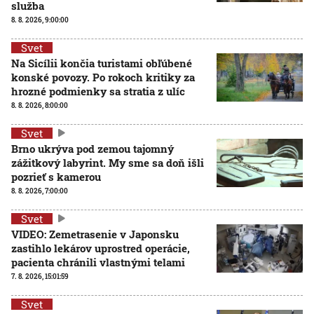
služba
8. 8. 2026, 9:00:00
Svet
Na Sicílii končia turistami obľúbené
konské povozy. Po rokoch kritiky za
hrozné podmienky sa stratia z ulíc
8. 8. 2026, 8:00:00
Svet
Brno ukrýva pod zemou tajomný
zážitkový labyrint. My sme sa doň išli
pozrieť s kamerou
8. 8. 2026, 7:00:00
Svet
VIDEO: Zemetrasenie v Japonsku
zastihlo lekárov uprostred operácie,
pacienta chránili vlastnými telami
7. 8. 2026, 15:01:59
Svet