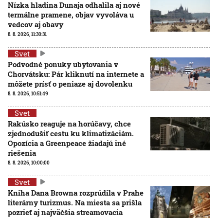
Nízka hladina Dunaja odhalila aj nové
termálne pramene, objav vyvoláva u
vedcov aj obavy
8. 8. 2026, 11:30:31
Svet
Podvodné ponuky ubytovania v
Chorvátsku: Pár kliknutí na internete a
môžete prísť o peniaze aj dovolenku
8. 8. 2026, 10:51:49
Svet
Rakúsko reaguje na horúčavy, chce
zjednodušiť cestu ku klimatizáciám.
Opozícia a Greenpeace žiadajú iné
riešenia
8. 8. 2026, 10:00:00
Svet
Kniha Dana Browna rozprúdila v Prahe
literárny turizmus. Na miesta sa prišla
pozrieť aj najväčšia streamovacia