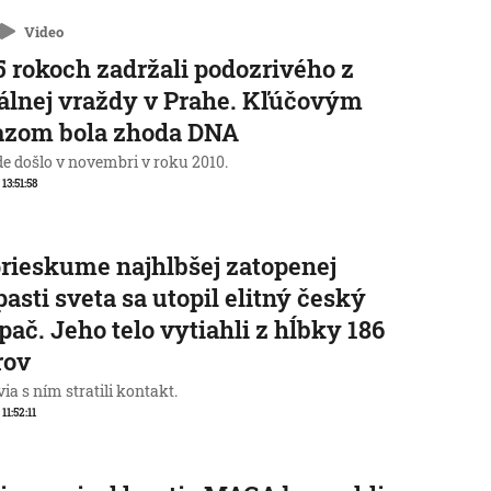
Video
5 rokoch zadržali podozrivého z
álnej vraždy v Prahe. Kľúčovým
azom bola zhoda DNA
de došlo v novembri v roku 2010.
 13:51:58
prieskume najhlbšej zatopenej
pasti sveta sa utopil elitný český
pač. Jeho telo vytiahli z hĺbky 186
rov
ia s ním stratili kontakt.
 11:52:11