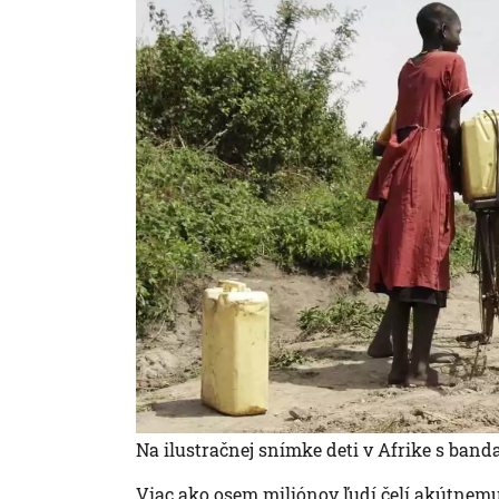
Na ilustračnej snímke deti v Afrike s ban
Viac ako osem miliónov ľudí čelí akútnemu