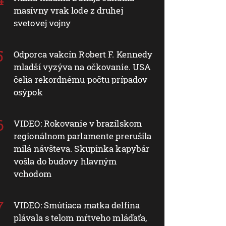
masívny vrak lode z druhej
svetovej vojny
Odporca vakcín Robert F. Kennedy
mladší vyzýva na očkovanie. USA
čelia rekordnému počtu prípadov
osýpok
VIDEO: Rokovanie v brazílskom
regionálnom parlamente prerušila
milá návšteva. Skupinka kapybár
vošla do budovy hlavným
vchodom
VIDEO: Smútiaca matka delfína
plávala s telom mŕtveho mláďaťa,