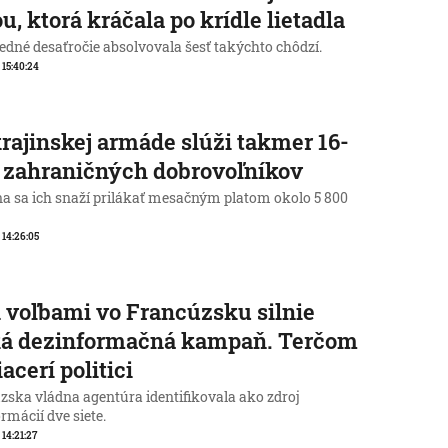
u, ktorá kráčala po krídle lietadla
edné desaťročie absolvovala šesť takýchto chôdzí.
, 15:40:24
rajinskej armáde slúži takmer 16-
c zahraničných dobrovoľníkov
na sa ich snaží prilákať mesačným platom okolo 5 800
, 14:26:05
 voľbami vo Francúzsku silnie
ká dezinformačná kampaň. Terčom
iacerí politici
zska vládna agentúra identifikovala ako zdroj
rmácií dve siete.
 14:21:27