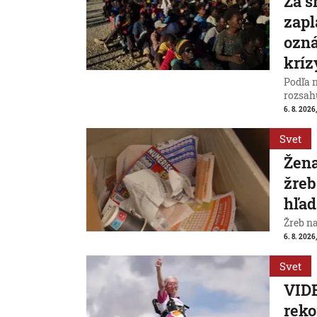
Za s
zapl
ozná
kríz
Podľa 
rozsah
6. 8. 2026,
Svet
Žena
žreb
hľad
Žreb n
6. 8. 2026,
Svet
VIDE
reko