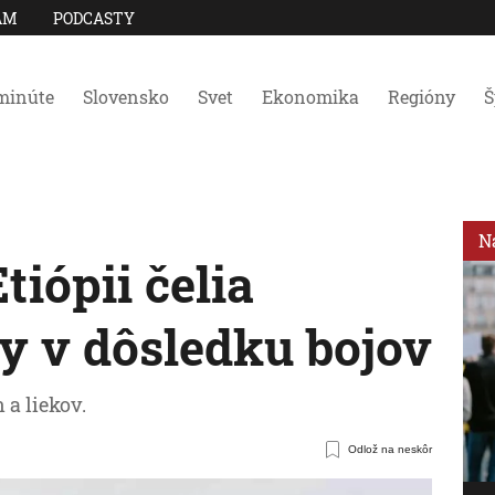
AM
PODCASTY
minúte
Slovensko
Svet
Ekonomika
Regióny
Š
N
tiópii čelia
y v dôsledku bojov
 a liekov.
Odlož na neskôr