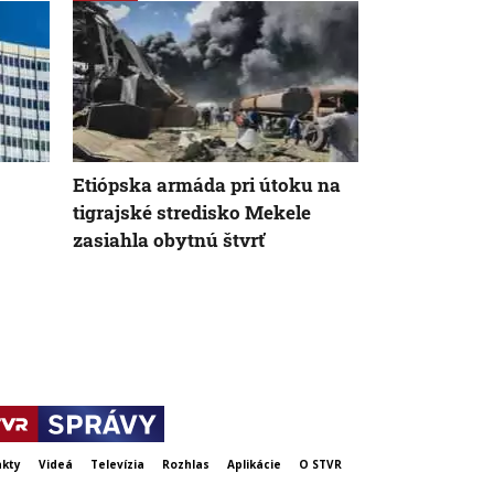
Etiópska armáda pri útoku na
Smrť v dôsl
tigrajské stredisko Mekele
ohrozuje ose
zasiahla obytnú štvrť
varoval UN
kty
Videá
Televízia
Rozhlas
Aplikácie
O STVR