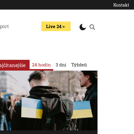
Kontakt
port
Live 24
24 hodín
3 dni
Týždeň
ajčítanejšie