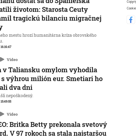
nahu dostať sa do Španielska
Copyri
atili životom: Starosta Ceuty
Cookie
mil tragickú bilanciu migračnej
y
neho mestu hrozí humanitárna kríza obrovského
u.
 16:16:47
Video
 v Taliansku omylom vyhodila
 s výhrou milión eur. Smetiari ho
ali dva dni
ašli nepoškodený.
 15:49:55
Video
O: Britka Betty prekonala svetový
rd. V 97 rokoch sa stala najstaršou