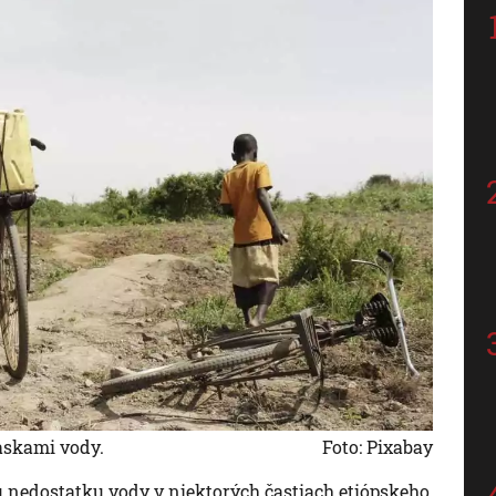
daskami vody.
Foto: Pixabay
 nedostatku vody v niektorých častiach etiópskeho