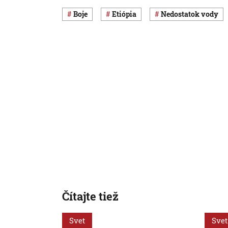
boje
Etiópia
nedostatok vody
Čítajte tiež
Svet
Svet