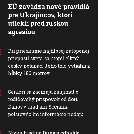
EÚ zavádza nové pravidlá
pre Ukrajincov, ktorí
utiekli pred ruskou
agresiou
Pri prieskume najhlbšej zatopenej
priepasti sveta sa utopil elitný
český potápač. Jeho telo vytiahli z
hĺbky 186 metrov
Seniori sa začínajú zaujímať o
rodičovský príspevok od detí.
Daňový úrad ani Sociálna
poisťovňa im informácie nedajú
Nízka hladina Dunaja odhalila