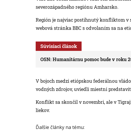
severozápadného regiónu Amharsko.
Región je najviac postihnutý konfliktom v
webová stránka BBC s odvolaním sa na eti
Súvisiaci článok
OSN: Humanitárnu pomoc bude v roku 20
V bojoch medzi etiópskou federálnou vládou
vodných zdrojov, uviedli miestni predstavit
Konflikt sa skončil v novembri, ale v Tigr
liekov.
Ďalšie články na tému: