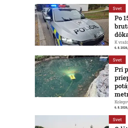
Svet
Po 1
brut
dôk
K vraž
6. 8. 2026,
Svet
Pri 
prie
potá
met
Kolegov
6. 8. 2026,
Svet