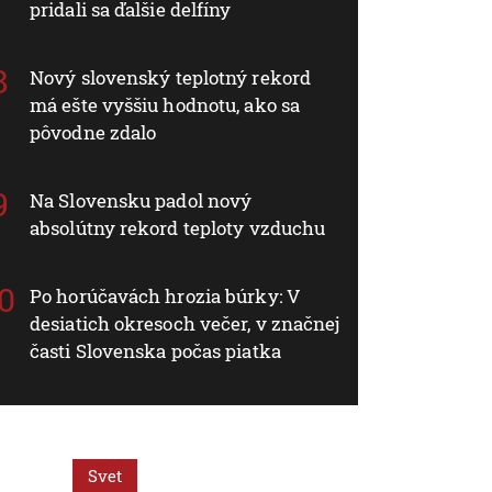
pridali sa ďalšie delfíny
Nový slovenský teplotný rekord
má ešte vyššiu hodnotu, ako sa
pôvodne zdalo
Na Slovensku padol nový
absolútny rekord teploty vzduchu
Po horúčavách hrozia búrky: V
desiatich okresoch večer, v značnej
časti Slovenska počas piatka
Svet
Svet