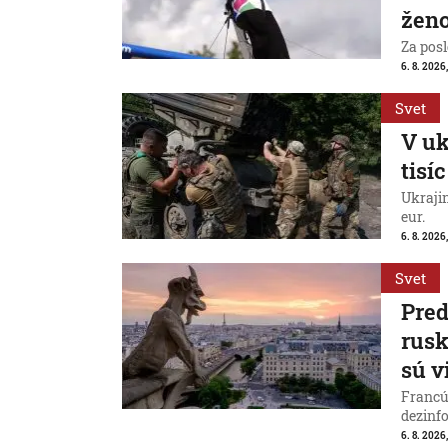
ženo
Za posl
6. 8. 2026
Svet
V uk
tisí
Ukraji
eur.
6. 8. 2026
Svet
Pred
rus
sú v
Francú
dezinfo
6. 8. 2026,