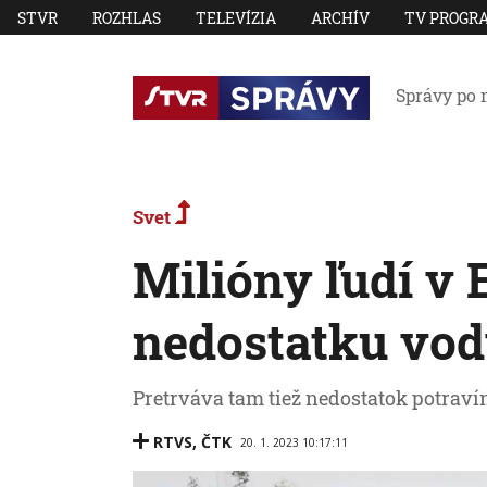
STVR
ROZHLAS
TELEVÍZIA
ARCHÍV
TV PROGR
Správy po 
Svet
Milióny ľudí v E
nedostatku vod
Pretrváva tam tiež nedostatok potravín
RTVS
,
ČTK
20. 1. 2023 10:17:11