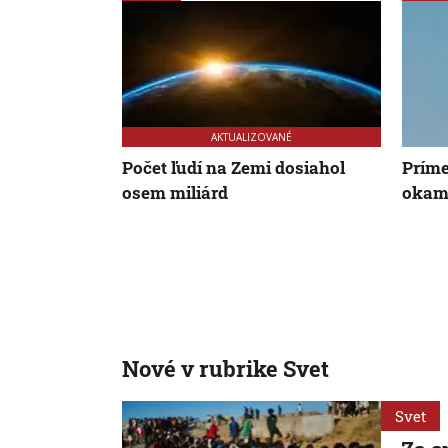
AKTUALIZOVANÉ
Počet ľudí na Zemi dosiahol
Prímer
osem miliárd
okam
Nové v rubrike Svet
Svet