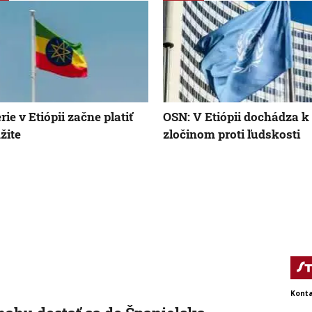
ie v Etiópii začne platiť
OSN: V Etiópii dochádza k
žite
zločinom proti ľudskosti
Konta