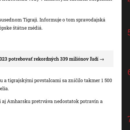
 susednom Tigraji. Informuje o tom spravodajská
ópske štátne médiá.
23 potrebovať rekordných 339 miliónov ľudí
 a tigrajskými povstalcami sa zničilo takmer 1 500
elia.
aji aj Amharsku pretrváva nedostatok potravín a