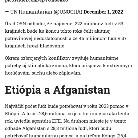
— UN Humanitarian (@UNOCHA)
December 1, 2022
Úrad OSN odhadol, že najmenej 222 miliónov ľudí v 53
krajinách bude ku koncu tohto roka čeliť akútnej
potravinovej nedostatočnosti a že 45 miliónom ľudí v 37
krajinách hrozí hladovanie.
Okrem ozbrojených konfliktov zvyšuje humanitárne
potreby aj klimatická zmena, ktorá prispieva k extrémnym
horúčavám, suchu alebo záplavám.
Etiópia a Afganistan
Najväčší počet ľudí bude potrebovať v roku 2023 pomoc v
Etiópii. A to asi 28,6 milióna, čo je o tretinu viac ako tento
rok, uviedla agentúra EFE. Na druhom mieste je v tomto
odhade Afganistan s 28,3 milióna ľudí, ktorí budú
potrebovať humanitárnu pomoc, a na treťom Kongo (26,4