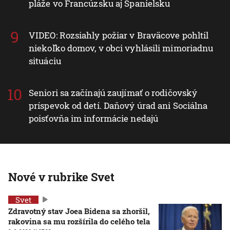
pláže vo Francúzsku aj Španielsku
VIDEO: Rozsiahly požiar v Braväcove pohltil
niekoľko domov, v obci vyhlásili mimoriadnu
situáciu
Seniori sa začínajú zaujímať o rodičovský
príspevok od detí. Daňový úrad ani Sociálna
poisťovňa im informácie nedajú
Nové v rubrike Svet
Svet
Zdravotný stav Joea Bidena sa zhoršil,
rakovina sa mu rozšírila do celého tela