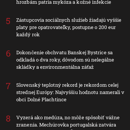
hrozbám patria mykóza a kožné infekcie
Zástupcovia sociálnych služieb žiadajú vyššie
platy pre opatrovateľky, postupne o 200 eur
každý rok
Dokončenie obchvatu Banskej Bystrice sa
odkladá o dva roky, dôvodom sú nelegálne
skládky a environmentálna záťaž
Slovenský teplotný rekord je rekordom celej
strednej Európy: Najvyššiu hodnotu namerali v
obci Dolné Plachtince
Vyzerá ako medúza, no môže spôsobiť vážne
zranenia. Mechúrovka portugalská zatvára