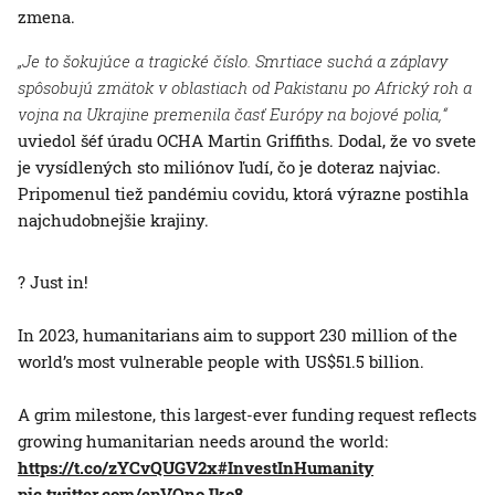
zmena.
„Je to šokujúce a tragické číslo. Smrtiace suchá a záplavy
spôsobujú zmätok v oblastiach od Pakistanu po Africký roh a
vojna na Ukrajine premenila časť Európy na bojové polia,“
uviedol šéf úradu OCHA Martin Griffiths. Dodal, že vo svete
je vysídlených sto miliónov ľudí, čo je doteraz najviac.
Pripomenul tiež pandémiu covidu, ktorá výrazne postihla
najchudobnejšie krajiny.
? Just in!
In 2023, humanitarians aim to support 230 million of the
world’s most vulnerable people with US$51.5 billion.
A grim milestone, this largest-ever funding request reflects
growing humanitarian needs around the world:
https://t.co/zYCvQUGV2x
#InvestInHumanity
pic.twitter.com/epVOnoJko8