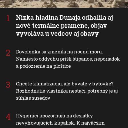
Nízka hladina Dunaja odhalila aj
nové termálne pramene, objav
vyvoláva u vedcov aj obavy
Dovolenka sa zmenila na nočnú moru.
Namiesto oddychu prišli štípance, neporiadok
a podozrenie na ploštice
Chcete klimatizáciu, ale bývate v bytovke?
Rozhodnutie vlastníka nestačí, potrebný je aj
súhlas susedov
Hygienici upozorňujú na desiatky
nevyhovujúcich kúpalísk. K najväčším