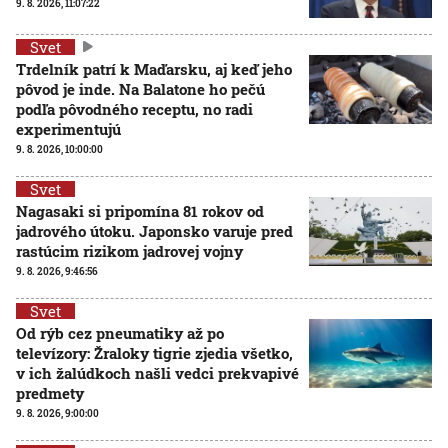
9. 8. 2026, 11:07:22
Svet
Trdelník patrí k Maďarsku, aj keď jeho
pôvod je inde. Na Balatone ho pečú
podľa pôvodného receptu, no radi
experimentujú
9. 8. 2026, 10:00:00
Svet
Nagasaki si pripomína 81 rokov od
jadrového útoku. Japonsko varuje pred
rastúcim rizikom jadrovej vojny
9. 8. 2026, 9:46:56
Svet
Od rýb cez pneumatiky až po
televízory: Žraloky tigrie zjedia všetko,
v ich žalúdkoch našli vedci prekvapivé
predmety
9. 8. 2026, 9:00:00