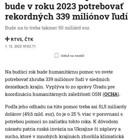
bude v roku 2023 potrebovať
rekordných 339 miliónov ľudí
Bude na to treba takmer 50 miliárd eur.
RTVS
,
ČTK
1. 12. 2022 10:02:11
Odlož na neskôr
Na budúci rok bude humanitárnu pomoc vo svete
potrebovať zhruba 339 miliónov ľudí v siedmich
desiatkach krajín. Vyplýva to zo správy Úradu pre
koordináciu humanitárnych záležitostí OSN (
OCHA
).
Podľa jeho odhadu na túto pomoc treba asi 51,5 miliardy
dolárov (49,6 mld. eur), čo je o 25 % viac v porovnaní s
potrebou pomoci zo začiatku tohto roka. K dôvodom
nárastu patria ruská invázia na Ukrajine či záplavy a
sucho, ktoré v mnohých krajinách zhoršila klimatická