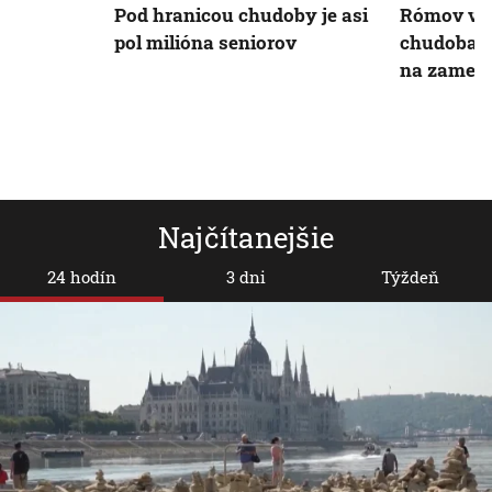
Pod hranicou chudoby je asi
Rómov v E
pol milióna seniorov
chudoba a
na zamest
Najčítanejšie
24 hodín
3 dni
Týždeň