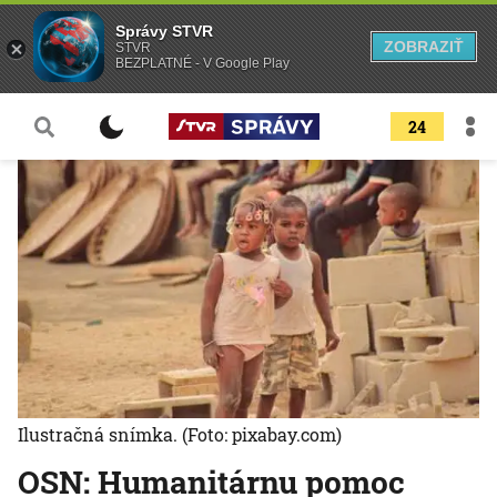
Správy STVR
ZOBRAZIŤ
STVR
BEZPLATNÉ - V Google Play
24
Ilustračná snímka.
(Foto: pixabay.com)
OSN: Humanitárnu pomoc