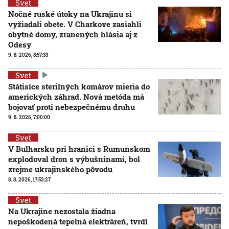
Svet
Nočné ruské útoky na Ukrajinu si
vyžiadali obete. V Charkove zasiahli
obytné domy, zranených hlásia aj z
Odesy
9. 8. 2026, 8:57:33
Svet
Státisíce sterilných komárov mieria do
amerických záhrad. Nová metóda má
bojovať proti nebezpečnému druhu
9. 8. 2026, 7:00:00
Svet
V Bulharsku pri hranici s Rumunskom
explodoval dron s výbušninami, bol
zrejme ukrajinského pôvodu
8. 8. 2026, 17:52:27
Svet
Na Ukrajine nezostala žiadna
nepoškodená tepelná elektráreň, tvrdí