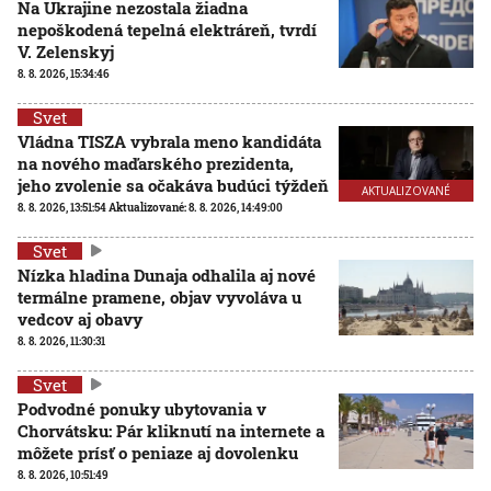
Na Ukrajine nezostala žiadna
nepoškodená tepelná elektráreň, tvrdí
V. Zelenskyj
8. 8. 2026, 15:34:46
Svet
Vládna TISZA vybrala meno kandidáta
na nového maďarského prezidenta,
jeho zvolenie sa očakáva budúci týždeň
AKTUALIZOVANÉ
8. 8. 2026, 13:51:54
Aktualizované:
8. 8. 2026, 14:49:00
Svet
Nízka hladina Dunaja odhalila aj nové
termálne pramene, objav vyvoláva u
vedcov aj obavy
8. 8. 2026, 11:30:31
Svet
Podvodné ponuky ubytovania v
Chorvátsku: Pár kliknutí na internete a
môžete prísť o peniaze aj dovolenku
8. 8. 2026, 10:51:49