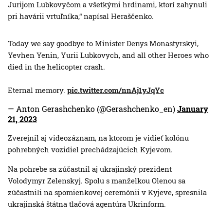
Jurijom Lubkovyčom a všetkými hrdinami, ktorí zahynuli
pri havárii vrtuľníka,“ napísal Heraščenko.
Today we say goodbye to Minister Denys Monastyrskyi,
Yevhen Yenin, Yurii Lubkovych, and all other Heroes who
died in the helicopter crash.
Eternal memory.
pic.twitter.com/nnAj1yJqYc
— Anton Gerashchenko (@Gerashchenko_en)
January
21, 2023
Zverejnil aj videozáznam, na ktorom je vidieť kolónu
pohrebných vozidiel prechádzajúcich Kyjevom.
Na pohrebe sa zúčastnil aj ukrajinský prezident
Volodymyr Zelenskyj. Spolu s manželkou Olenou sa
zúčastnili na spomienkovej ceremónii v Kyjeve, spresnila
ukrajinská štátna tlačová agentúra Ukrinform.