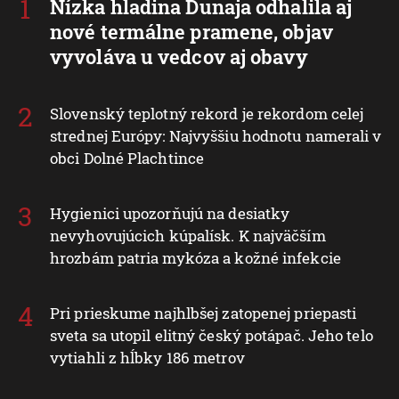
Nízka hladina Dunaja odhalila aj
nové termálne pramene, objav
vyvoláva u vedcov aj obavy
Slovenský teplotný rekord je rekordom celej
strednej Európy: Najvyššiu hodnotu namerali v
obci Dolné Plachtince
Hygienici upozorňujú na desiatky
nevyhovujúcich kúpalísk. K najväčším
hrozbám patria mykóza a kožné infekcie
Pri prieskume najhlbšej zatopenej priepasti
sveta sa utopil elitný český potápač. Jeho telo
vytiahli z hĺbky 186 metrov