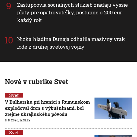
Zástupcovia sociálnych služieb žiadajú vyššie
platy pre opatrovateľky, postupne o 200 eur
každý rok
Nízka hladina Dunaja odhalila masívny vrak
lode z druhej svetovej vojny
Nové v rubrike Svet
Svet
V Bulharsku pri hranici s Rumunskom
explodoval dron s výbušninami, bol
zrejme ukrajinského pôvodu
8. 8. 2026, 17:52:27
Svet