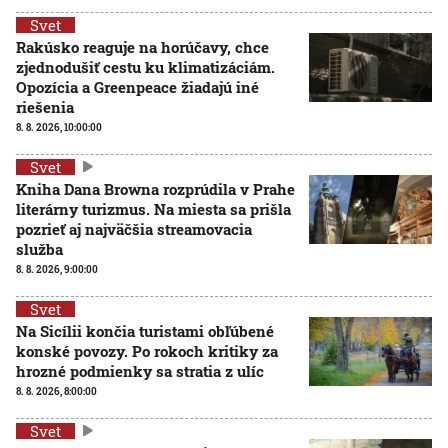
Svet
Rakúsko reaguje na horúčavy, chce
zjednodušiť cestu ku klimatizáciám.
Opozícia a Greenpeace žiadajú iné
riešenia
8. 8. 2026, 10:00:00
Svet
Kniha Dana Browna rozprúdila v Prahe
literárny turizmus. Na miesta sa prišla
pozrieť aj najväčšia streamovacia
služba
8. 8. 2026, 9:00:00
Svet
Na Sicílii končia turistami obľúbené
konské povozy. Po rokoch kritiky za
hrozné podmienky sa stratia z ulíc
8. 8. 2026, 8:00:00
Svet