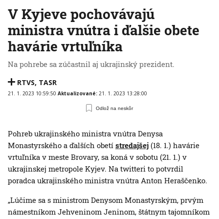
V Kyjeve pochovávajú
ministra vnútra i ďalšie obete
havárie vrtuľníka
Na pohrebe sa zúčastnil aj ukrajinský prezident.
RTVS
,
TASR
21. 1. 2023 10:59:50
Aktualizované:
21. 1. 2023 13:28:00
Odlož na neskôr
Pohreb ukrajinského ministra vnútra Denysa
Monastyrského a ďalších obetí
stredajšej
(18. 1.) havárie
vrtuľníka v meste Brovary, sa koná v sobotu (21. 1.) v
ukrajinskej metropole Kyjev. Na twitteri to potvrdil
poradca ukrajinského ministra vnútra Anton Heraščenko.
„Lúčime sa s ministrom Denysom Monastyrským, prvým
námestníkom Jehveninom Jeninom, štátnym tajomníkom