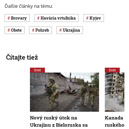
Ďalšie články na tému:
Brovary
havária vrtuľníka
Kyjev
obete
pohreb
Ukrajina
Čítajte tiež
Svet
Svet
Nový ruský útok na
Kanada si
Ukrajinu z Bieloruska sa
ruského v