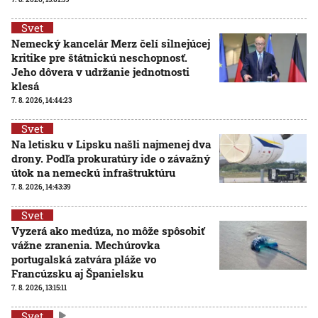
Svet
Nemecký kancelár Merz čelí silnejúcej
kritike pre štátnickú neschopnosť.
Jeho dôvera v udržanie jednotnosti
klesá
7. 8. 2026, 14:44:23
Svet
Na letisku v Lipsku našli najmenej dva
drony. Podľa prokuratúry ide o závažný
útok na nemeckú infraštruktúru
7. 8. 2026, 14:43:39
Svet
Vyzerá ako medúza, no môže spôsobiť
vážne zranenia. Mechúrovka
portugalská zatvára pláže vo
Francúzsku aj Španielsku
7. 8. 2026, 13:15:11
Svet