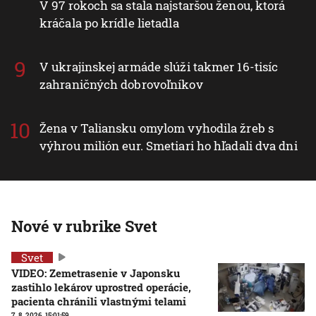
V 97 rokoch sa stala najstaršou ženou, ktorá
kráčala po krídle lietadla
V ukrajinskej armáde slúži takmer 16-tisíc
zahraničných dobrovoľníkov
Žena v Taliansku omylom vyhodila žreb s
výhrou milión eur. Smetiari ho hľadali dva dni
Nové v rubrike Svet
Svet
VIDEO: Zemetrasenie v Japonsku
zastihlo lekárov uprostred operácie,
pacienta chránili vlastnými telami
7. 8. 2026, 15:01:59