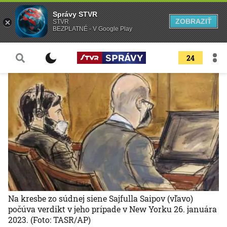
Správy STVR
ZOBRAZIŤ
STVR
BEZPLATNÉ - V Google Play
24
Na kresbe zo súdnej siene Sajfulla Saipov (vľavo)
počúva verdikt v jeho prípade v New Yorku 26. januára
2023.
(Foto: TASR/AP)