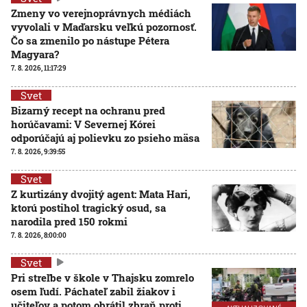
Zmeny vo verejnoprávnych médiách
vyvolali v Maďarsku veľkú pozornosť.
Čo sa zmenilo po nástupe Pétera
Magyara?
7. 8. 2026, 11:17:29
Svet
Bizarný recept na ochranu pred
horúčavami: V Severnej Kórei
odporúčajú aj polievku zo psieho mäsa
7. 8. 2026, 9:39:55
Svet
Z kurtizány dvojitý agent: Mata Hari,
ktorú postihol tragický osud, sa
narodila pred 150 rokmi
7. 8. 2026, 8:00:00
Svet
Pri streľbe v škole v Thajsku zomrelo
osem ľudí. Páchateľ zabil žiakov i
učiteľov a potom obrátil zbraň proti