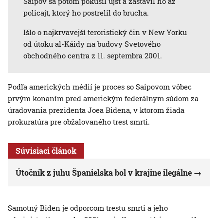
Saipov sa potom pokúsil ujsť a zastavil ho až
policajt, ktorý ho postrelil do brucha.
Išlo o najkrvavejší teroristický čin v New Yorku
od útoku al-Káidy na budovy Svetového
obchodného centra z 11. septembra 2001.
Podľa amerických médií je proces so Saipovom vôbec
prvým konaním pred americkým federálnym súdom za
úradovania prezidenta Joea Bidena, v ktorom žiada
prokuratúra pre obžalovaného trest smrti.
Súvisiaci článok
Útočník z juhu Španielska bol v krajine ilegálne
Samotný Biden je odporcom trestu smrti a jeho