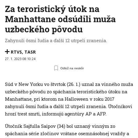
Za teroristický útok na
Manhattane odsúdili muža
uzbeckého pôvodu
Zahynuli ôsmi ľudia a ďalší 12 utrpeli zranenia.
RTVS
,
TASR
27. 1. 2023 08:10:24
Odlož na neskôr
Súd v New Yorku vo štvrtok (26. 1.) uznal za vinného muža
uzbeckého pôvodu zo spáchania teroristického útoku na
Manhattane, pri ktorom na Halloween v roku 2017
zahynuli ôsmi ľudia a ďalší 12 utrpeli zranenia. Útočníkovi
hrozí trest smrti, informujú agentúry AP a AFP.
Útočník Sajfulla Saipov (34) bol uznaný vinným zo
spáchania série zločinov vrátane osemnásobnej vraždy a