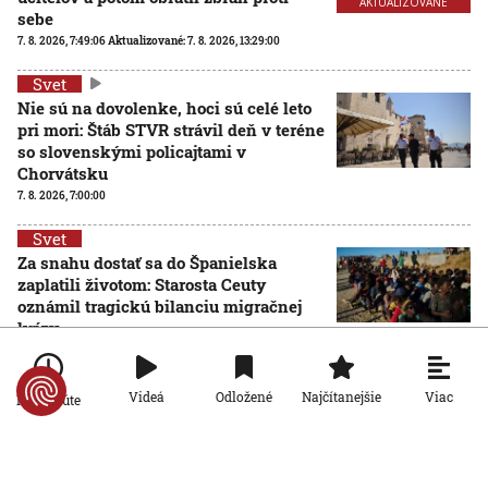
AKTUALIZOVANÉ
sebe
7. 8. 2026, 7:49:06
Aktualizované:
7. 8. 2026, 13:29:00
Svet
Nie sú na dovolenke, hoci sú celé leto
pri mori: Štáb STVR strávil deň v teréne
so slovenskými policajtami v
Chorvátsku
7. 8. 2026, 7:00:00
Svet
Za snahu dostať sa do Španielska
zaplatili životom: Starosta Ceuty
oznámil tragickú bilanciu migračnej
krízy
6. 8. 2026, 16:16:47
Svet
Viac
Videá
Odložené
Najčítanejšie
Po minúte
Žena v Taliansku omylom vyhodila
žreb s výhrou milión eur. Smetiari ho
hľadali dva dni
6. 8. 2026, 15:49:55