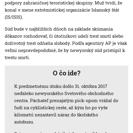
podpory zahraničnej teroristickej skupiny. Muž tvrdí, že
konal v mene extrémistickej organizácie Islamský štát
(IS/ISIS).
Súd bude v najbližších dňoch na základe skúmania
dôkazov rozhodovať, či útočníkovi udelí trest smrti alebo
doživotný trest odňatia slobody. Podľa agentúry AP je však
veľmi nepravdepodobné, že by newyorský súd pristúpil k
trestu smrti.
O čo ide?
K predmetnému útoku došlo 31. októbra 2017
neďaleko newyorského Svetového obchodného
centra. Páchateľ prenajatým pick-upom vrážal do
ľudí na cyklistickej ceste, až kým ho po vyše
kilometri nezastavil náraz do školského
autobusu.