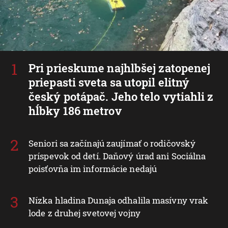
Pri prieskume najhlbšej zatopenej
priepasti sveta sa utopil elitný
český potápač. Jeho telo vytiahli z
hĺbky 186 metrov
Seniori sa začínajú zaujímať o rodičovský
príspevok od detí. Daňový úrad ani Sociálna
poisťovňa im informácie nedajú
Nízka hladina Dunaja odhalila masívny vrak
lode z druhej svetovej vojny