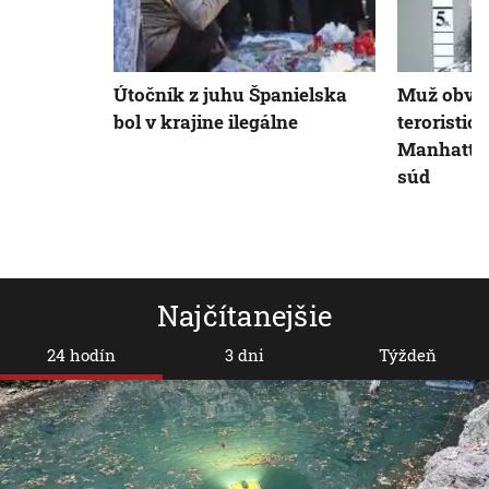
Útočník z juhu Španielska
Muž obvin
bol v krajine ilegálne
teroristic
Manhattan
súd
Najčítanejšie
24 hodín
3 dni
Týždeň