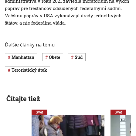
administratíva v roku 2021 zaviedla moratórium na výkon
popráv pre trestancov odsúdených federálnymi súdmi.
Väčšinu popráv v USA vykonávajú úrady jednotlivých
štátov, a nie federálna vláda.
Ďalšie články na tému:
Manhattan
obete
súd
teroristický útok
Čítajte tiež
Svet
Svet