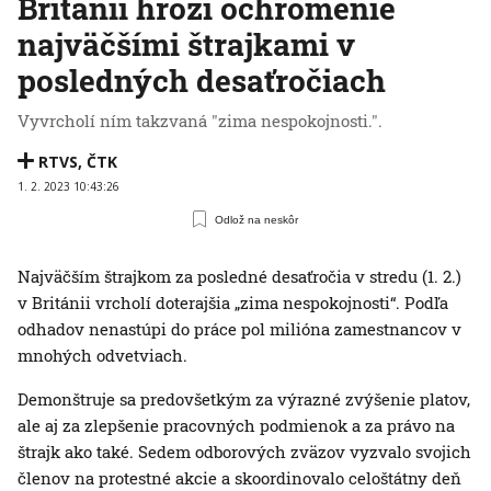
Británii hrozí ochromenie
najväčšími štrajkami v
posledných desaťročiach
Vyvrcholí ním takzvaná "zima nespokojnosti.".
RTVS
,
ČTK
1. 2. 2023 10:43:26
Odlož na neskôr
Najväčším štrajkom za posledné desaťročia v stredu (1. 2.)
v Británii vrcholí doterajšia „zima nespokojnosti“. Podľa
odhadov nenastúpi do práce pol milióna zamestnancov v
mnohých odvetviach.
Demonštruje sa predovšetkým za výrazné zvýšenie platov,
ale aj za zlepšenie pracovných podmienok a za právo na
štrajk ako také. Sedem odborových zväzov vyzvalo svojich
členov na protestné akcie a skoordinovalo celoštátny deň