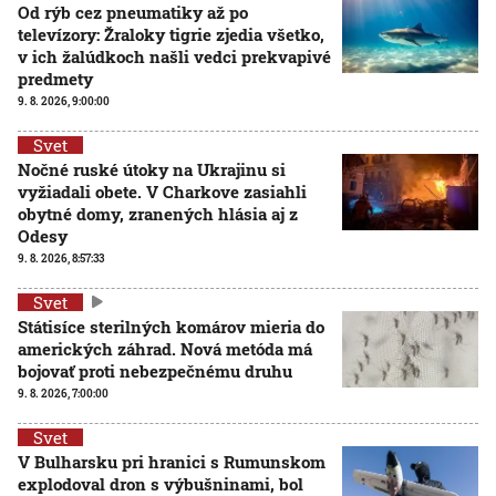
Od rýb cez pneumatiky až po
televízory: Žraloky tigrie zjedia všetko,
v ich žalúdkoch našli vedci prekvapivé
predmety
9. 8. 2026, 9:00:00
Svet
Nočné ruské útoky na Ukrajinu si
vyžiadali obete. V Charkove zasiahli
obytné domy, zranených hlásia aj z
Odesy
9. 8. 2026, 8:57:33
Svet
Státisíce sterilných komárov mieria do
amerických záhrad. Nová metóda má
bojovať proti nebezpečnému druhu
9. 8. 2026, 7:00:00
Svet
V Bulharsku pri hranici s Rumunskom
explodoval dron s výbušninami, bol