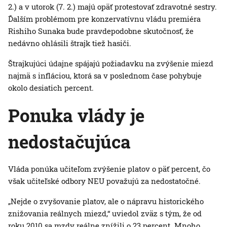
2.) a v utorok (7. 2.) majú opäť protestovať zdravotné sestry.
Ďalším problémom pre konzervatívnu vládu premiéra
Rishiho Sunaka bude pravdepodobne skutočnosť, že
nedávno ohlásili štrajk tiež hasiči.
Štrajkujúci údajne spájajú požiadavku na zvýšenie miezd
najmä s infláciou, ktorá sa v poslednom čase pohybuje
okolo desiatich percent.
Ponuka vlády je
nedostačujúca
Vláda ponúka učiteľom zvýšenie platov o päť percent, čo
však učiteľské odbory NEU považujú za nedostatočné.
„Nejde o zvyšovanie platov, ale o nápravu historického
znižovania reálnych miezd,“ uviedol zväz s tým, že od
roku 2010 sa mzdy reálne znížili o 23 percent. Mnoho