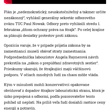
Plán je „nedemokratický, neuskutočniteľný a takmer určite
nezákonný“, vyhlásil generálny sekretár odborového
zväzu TUC Paul Nowak. Odbory preto vyhlásili stredu 1.
februáraa „dňom ochrany práva na štrajk“. Po celej krajine
sa plánujú desiatky protestov proti zákonu.
Opozícia varuje, že v prípade prijatia zákona by sa
zamestnanci museli obávať straty zamestnania.
Podpredsedníčka labouristov Angela Raynerová návrh
prekrstila na „zákon o prepúšťaní zdravotných sestier“.
Prieskumy ukazujú, že štrajkujúci majú väčšinovú
podporu. V očiach mnohých ľudí za chaos môže vláda.
Kým v minulosti mohli konzervatívci opakovane
obviňovať z dopadov štrajkov labouristickú stranu, ktorá je
úzko prepojená s odbormi, podľa pozorovateľov tento
pohľad už neplatí. Na príliš veľa ľudí dosiahli rastúce ceny
energií a potravín.