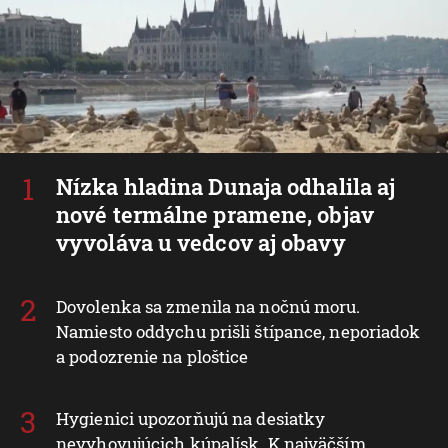
Nízka hladina Dunaja odhalila aj
nové termálne pramene, objav
vyvoláva u vedcov aj obavy
Dovolenka sa zmenila na nočnú moru.
Namiesto oddychu prišli štípance, neporiadok
a podozrenie na ploštice
Hygienici upozorňujú na desiatky
nevyhovujúcich kúpalísk. K najväčším