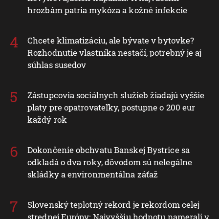
hrozbám patria mykóza a kožné infekcie
Chcete klimatizáciu, ale bývate v bytovke?
Rozhodnutie vlastníka nestačí, potrebný je aj
súhlas susedov
Zástupcovia sociálnych služieb žiadajú vyššie
platy pre opatrovateľky, postupne o 200 eur
každý rok
Dokončenie obchvatu Banskej Bystrice sa
odkladá o dva roky, dôvodom sú nelegálne
skládky a environmentálna záťaž
Slovenský teplotný rekord je rekordom celej
strednej Európy: Najvyššiu hodnotu namerali v