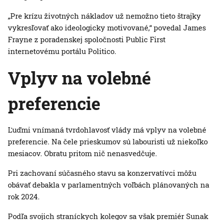
„Pre krízu životných nákladov už nemožno tieto štrajky
vykresľovať ako ideologicky motivované,“ povedal James
Frayne z poradenskej spoločnosti Public First
internetovému portálu Politico.
Vplyv na volebné
preferencie
Ľuďmi vnímaná tvrdohlavosť vlády má vplyv na volebné
preferencie. Na čele prieskumov sú labouristi už niekoľko
mesiacov. Obratu pritom nič nenasvedčuje.
Pri zachovaní súčasného stavu sa konzervatívci môžu
obávať debakla v parlamentných voľbách plánovaných na
rok 2024.
Podľa svojich straníckych kolegov sa však premiér Sunak