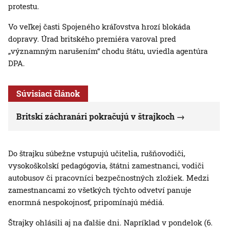
protestu.
Vo veľkej časti Spojeného kráľovstva hrozí blokáda
dopravy. Úrad britského premiéra varoval pred
„významným narušením“ chodu štátu, uviedla agentúra
DPA.
Súvisiaci článok
Britskí záchranári pokračujú v štrajkoch
Do štrajku súbežne vstupujú učitelia, rušňovodiči,
vysokoškolskí pedagógovia, štátni zamestnanci, vodiči
autobusov či pracovníci bezpečnostných zložiek. Medzi
zamestnancami zo všetkých týchto odvetví panuje
enormná nespokojnosť, pripomínajú médiá.
Štrajky ohlásili aj na ďalšie dni. Napríklad v pondelok (6.