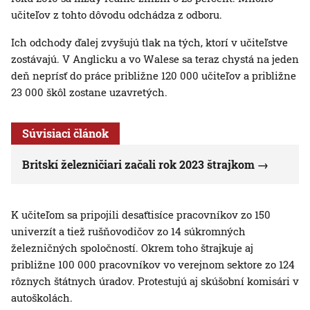
učiteľov z tohto dôvodu odchádza z odboru.
Ich odchody ďalej zvyšujú tlak na tých, ktorí v učiteľstve
zostávajú. V Anglicku a vo Walese sa teraz chystá na jeden
deň neprísť do práce približne 120 000 učiteľov a približne
23 000 škôl zostane uzavretých.
Súvisiaci článok
Britskí železničiari začali rok 2023 štrajkom
K učiteľom sa pripojili desaťtisíce pracovníkov zo 150
univerzít a tiež rušňovodičov zo 14 súkromných
železničných spoločností. Okrem toho štrajkuje aj
približne 100 000 pracovníkov vo verejnom sektore zo 124
rôznych štátnych úradov. Protestujú aj skúšobní komisári v
autoškolách.