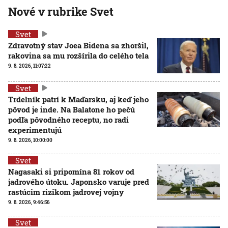
Nové v rubrike Svet
Svet
Zdravotný stav Joea Bidena sa zhoršil,
rakovina sa mu rozšírila do celého tela
9. 8. 2026, 11:07:22
Svet
Trdelník patrí k Maďarsku, aj keď jeho
pôvod je inde. Na Balatone ho pečú
podľa pôvodného receptu, no radi
experimentujú
9. 8. 2026, 10:00:00
Svet
Nagasaki si pripomína 81 rokov od
jadrového útoku. Japonsko varuje pred
rastúcim rizikom jadrovej vojny
9. 8. 2026, 9:46:56
Svet