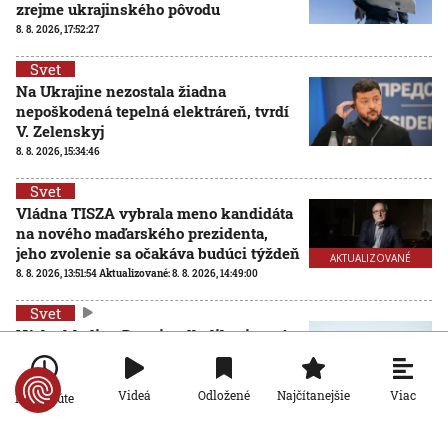
zrejme ukrajinského pôvodu
8. 8. 2026, 17:52:27
Svet
Na Ukrajine nezostala žiadna
nepoškodená tepelná elektráreň, tvrdí
V. Zelenskyj
8. 8. 2026, 15:34:46
Svet
Vládna TISZA vybrala meno kandidáta
na nového maďarského prezidenta,
jeho zvolenie sa očakáva budúci týždeň
AKTUALIZOVANÉ
8. 8. 2026, 13:51:54
Aktualizované:
8. 8. 2026, 14:49:00
Svet
Nízka hladina Dunaja odhalila aj nové
termálne pramene, objav vyvoláva u
vedcov aj obavy
Viac
Videá
Odložené
Najčítanejšie
8. 8. 2026, 11:30:31
Po minúte
Svet