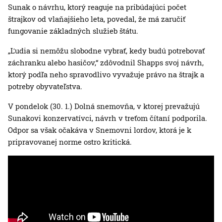
Sunak o návrhu, ktorý reaguje na pribúdajúci počet
štrajkov od vlaňajšieho leta, povedal, že má zaručiť
fungovanie základných služieb štátu.
„Ľudia si nemôžu slobodne vybrať, kedy budú potrebovať
záchranku alebo hasičov,“ zdôvodnil Shapps svoj návrh,
ktorý podľa neho spravodlivo vyvažuje právo na štrajk a
potreby obyvateľstva.
V pondelok (30. 1.) Dolná snemovňa, v ktorej prevažujú
Sunakovi konzervatívci, návrh v treťom čítaní podporila.
Odpor sa však očakáva v Snemovni lordov, ktorá je k
pripravovanej norme ostro kritická.