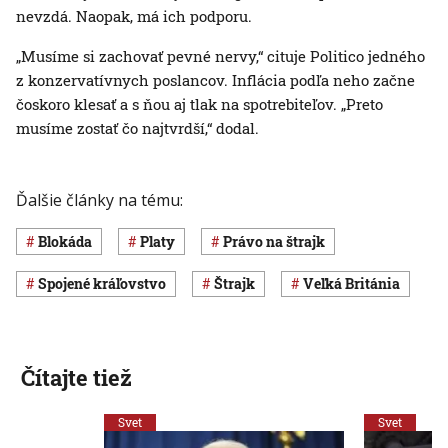
nevzdá. Naopak, má ich podporu.
„Musíme si zachovať pevné nervy,“ cituje Politico jedného
z konzervatívnych poslancov. Inflácia podľa neho začne
čoskoro klesať a s ňou aj tlak na spotrebiteľov. „Preto
musíme zostať čo najtvrdší,“ dodal.
Ďalšie články na tému:
blokáda
platy
právo na štrajk
Spojené kráľovstvo
štrajk
Veľká Británia
Čítajte tiež
Svet
Svet