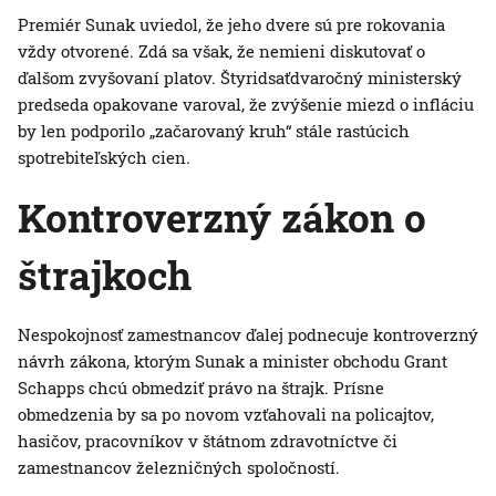
Premiér Sunak uviedol, že jeho dvere sú pre rokovania
vždy otvorené. Zdá sa však, že nemieni diskutovať o
ďalšom zvyšovaní platov. Štyridsaťdvaročný ministerský
predseda opakovane varoval, že zvýšenie miezd o infláciu
by len podporilo „začarovaný kruh“ stále rastúcich
spotrebiteľských cien.
Kontroverzný zákon o
štrajkoch
Nespokojnosť zamestnancov ďalej podnecuje kontroverzný
návrh zákona, ktorým Sunak a minister obchodu Grant
Schapps chcú obmedziť právo na štrajk. Prísne
obmedzenia by sa po novom vzťahovali na policajtov,
hasičov, pracovníkov v štátnom zdravotníctve či
zamestnancov železničných spoločností.