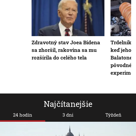
Zdravotný stav Joea Bidena
Trdelník p
sa zhoršil, rakovina sa mu
keď jeho p
rozšírila do celého tela
Balatone 
pôvodného
experimen
Najčítanejšie
24 hodín
3 dni
Týždeň