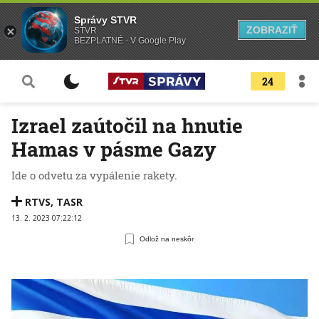
Správy STVR
ZOBRAZIŤ
STVR
BEZPLATNÉ - V Google Play
24
Izrael zaútočil na hnutie
Hamas v pásme Gazy
Ide o odvetu za vypálenie rakety.
RTVS
,
TASR
13. 2. 2023 07:22:12
Odlož na neskôr