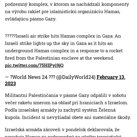
podzemný komplex, v ktorom sa nachádzali komponenty
na výrobu rakiet pre islamistickú organizáciu Hamas,
ovládajúcu pásmo Gazy.
?????Israeli air strike hits Hamas complex in Gaza: An
Israeli strike lights up the sky in Gaza as it hits an
underground Hamas complex in a response to a rocket
fired from the Palestinian enclave at the weekend.
pic.twitter.com/75HIPyi9jQ
— ?World News 24 ??? (@DailyWorld24)
February 13,
2023
Militantní Palestínčania v pásme Gazy odpálili v sobotu
večer raketu smerom na oblasť pri hraniciach s Izraelom.
Podľa izraelskej armády ju zachytil systém Železná
kupola. Incident si nevyžiadal obete ani materiálne škody.
Izraelská armáda zároveň v pondelok deklarovala, že
považuje Hamas za zodpovedný za všetky teroristické