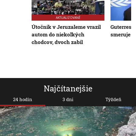
AKTUALIZOVANÉ
Útočník v Jeruzaleme vrazil
Guterres s
autom do niekoľkých
smeruje k 
chodcov, dvoch zabil
Najčítanejšie
24 hodín
3 dni
Týždeň