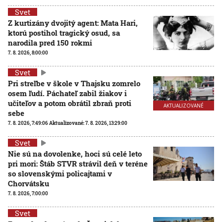
Svet
Z kurtizány dvojitý agent: Mata Hari,
ktorú postihol tragický osud, sa
narodila pred 150 rokmi
7. 8. 2026, 8:00:00
Svet
Pri streľbe v škole v Thajsku zomrelo
osem ľudí. Páchateľ zabil žiakov i
učiteľov a potom obrátil zbraň proti
AKTUALIZOVANÉ
sebe
7. 8. 2026, 7:49:06
Aktualizované:
7. 8. 2026, 13:29:00
Svet
Nie sú na dovolenke, hoci sú celé leto
pri mori: Štáb STVR strávil deň v teréne
so slovenskými policajtami v
Chorvátsku
7. 8. 2026, 7:00:00
Svet