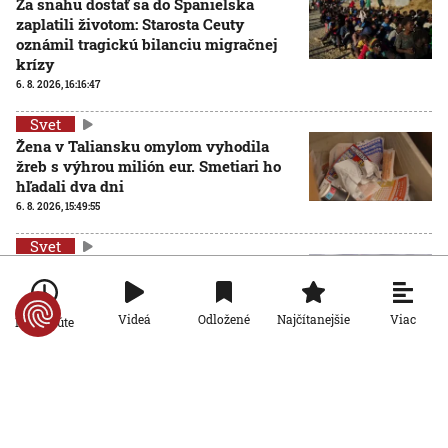
Za snahu dostať sa do Španielska
zaplatili životom: Starosta Ceuty
oznámil tragickú bilanciu migračnej
krízy
6. 8. 2026, 16:16:47
Svet
Žena v Taliansku omylom vyhodila
žreb s výhrou milión eur. Smetiari ho
hľadali dva dni
6. 8. 2026, 15:49:55
Svet
VIDEO: Britka Betty prekonala svetový
rekord. V 97 rokoch sa stala najstaršou
ženou, ktorá kráčala po krídle lietadla
Viac
Videá
Odložené
Najčítanejšie
Po minúte
6. 8. 2026, 15:40:24
Svet
V ukrajinskej armáde slúži takmer 16-
tisíc zahraničných dobrovoľníkov
6. 8. 2026, 14:26:05