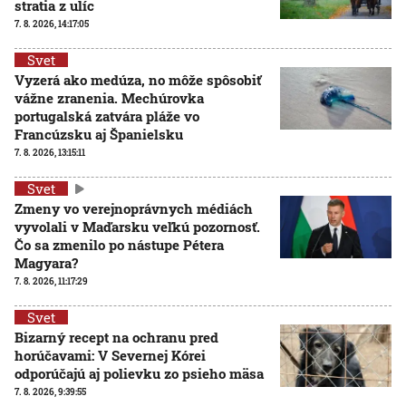
stratia z ulíc
7. 8. 2026, 14:17:05
Svet
Vyzerá ako medúza, no môže spôsobiť
vážne zranenia. Mechúrovka
portugalská zatvára pláže vo
Francúzsku aj Španielsku
7. 8. 2026, 13:15:11
Svet
Zmeny vo verejnoprávnych médiách
vyvolali v Maďarsku veľkú pozornosť.
Čo sa zmenilo po nástupe Pétera
Magyara?
7. 8. 2026, 11:17:29
Svet
Bizarný recept na ochranu pred
horúčavami: V Severnej Kórei
odporúčajú aj polievku zo psieho mäsa
7. 8. 2026, 9:39:55