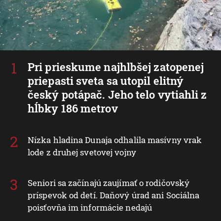
Pri prieskume najhlbšej zatopenej
priepasti sveta sa utopil elitný
český potápač. Jeho telo vytiahli z
hĺbky 186 metrov
Nízka hladina Dunaja odhalila masívny vrak
lode z druhej svetovej vojny
Seniori sa začínajú zaujímať o rodičovský
príspevok od detí. Daňový úrad ani Sociálna
poisťovňa im informácie nedajú