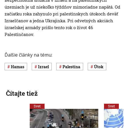
územiach je už niekoľko týždňov mimoriadne napätá. Od
začiatku roka zahynulo pri palestínskych útokoch deväť
Izraelčanov a jedna Ukrajinka. Pri odvetných akciách
izraelskej armády prišlo tento rok o život 46
Palestínčanov.
Ďalšie články na tému:
Hamas
Izrael
Palestína
útok
Čítajte tiež
Svet
Svet