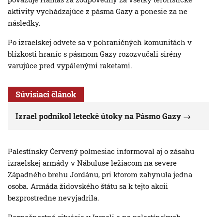
aktivity vychádzajúce z pásma Gazy a ponesie za ne
následky.
Po izraelskej odvete sa v pohraničných komunitách v
blízkosti hraníc s pásmom Gazy rozozvučali sirény
varujúce pred vypálenými raketami.
Súvisiaci článok
Izrael podnikol letecké útoky na Pásmo Gazy
Palestínsky Červený polmesiac informoval aj o zásahu
izraelskej armády v Nábuluse ležiacom na severe
Západného brehu Jordánu, pri ktorom zahynula jedna
osoba. Armáda židovského štátu sa k tejto akcii
bezprostredne nevyjadrila.
Bezpečnostná situácia v Izraeli a na palestínskych