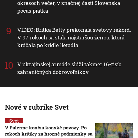
okresoch večer, v značnej časti Slovenska
počas piatka
VIDEO: Britka Betty prekonala svetový rekord.
V 97 rokoch sa stala najstaršou ženou, ktorá
kráčala po krídle lietadla
V ukrajinskej armáde slúži takmer 16-tisíc
zahraničných dobrovoľníkov
Nové v rubrike Svet
Svet
V Palerme končia konské povozy. Po
rokoch kritiky za hrozné podmienky sa