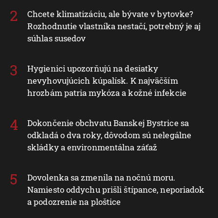
Chcete klimatizáciu, ale bývate v bytovke?
Rozhodnutie vlastníka nestačí, potrebný je aj
súhlas susedov
Hygienici upozorňujú na desiatky
nevyhovujúcich kúpalísk. K najväčším
hrozbám patria mykóza a kožné infekcie
Dokončenie obchvatu Banskej Bystrice sa
odkladá o dva roky, dôvodom sú nelegálne
skládky a environmentálna záťaž
Dovolenka sa zmenila na nočnú moru.
Namiesto oddychu prišli štípance, neporiadok
a podozrenie na ploštice