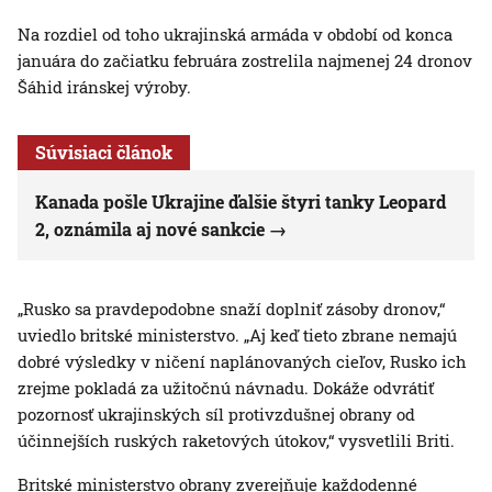
Na rozdiel od toho ukrajinská armáda v období od konca
januára do začiatku februára zostrelila najmenej 24 dronov
Šáhid iránskej výroby.
Súvisiaci článok
Kanada pošle Ukrajine ďalšie štyri tanky Leopard
2, oznámila aj nové sankcie
„Rusko sa pravdepodobne snaží doplniť zásoby dronov,“
uviedlo britské ministerstvo. „Aj keď tieto zbrane nemajú
dobré výsledky v ničení naplánovaných cieľov, Rusko ich
zrejme pokladá za užitočnú návnadu. Dokáže odvrátiť
pozornosť ukrajinských síl protivzdušnej obrany od
účinnejších ruských raketových útokov,“ vysvetlili Briti.
Britské ministerstvo obrany zverejňuje každodenné