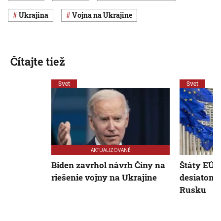
Ukrajina
vojna na Ukrajine
Čítajte tiež
Svet
Svet
AKTUALIZOVANÉ
Biden zavrhol návrh Číny na
Štáty EÚ s
riešenie vojny na Ukrajine
desiatom b
Rusku