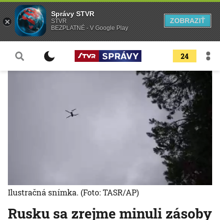
Správy STVR
ZOBRAZIŤ
STVR
BEZPLATNÉ - V Google Play
24
Ilustračná snímka.
(Foto: TASR/AP)
Rusku sa zrejme minuli zásoby