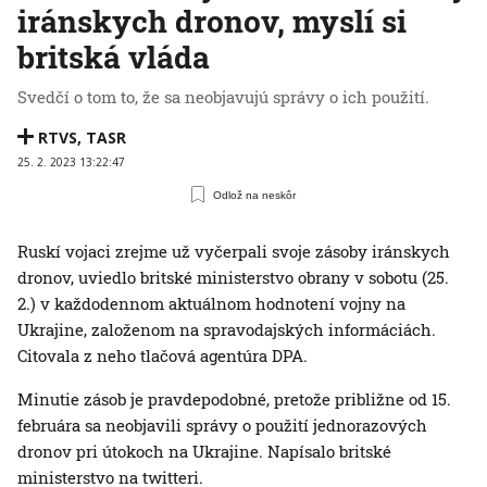
iránskych dronov, myslí si
britská vláda
Svedčí o tom to, že sa neobjavujú správy o ich použití.
RTVS
,
TASR
25. 2. 2023 13:22:47
Odlož na neskôr
Ruskí vojaci zrejme už vyčerpali svoje zásoby iránskych
dronov, uviedlo britské ministerstvo obrany v sobotu (25.
2.) v každodennom aktuálnom hodnotení vojny na
Ukrajine, založenom na spravodajských informáciách.
Citovala z neho tlačová agentúra DPA.
Minutie zásob je pravdepodobné, pretože približne od 15.
februára sa neobjavili správy o použití jednorazových
dronov pri útokoch na Ukrajine. Napísalo britské
ministerstvo na twitteri.