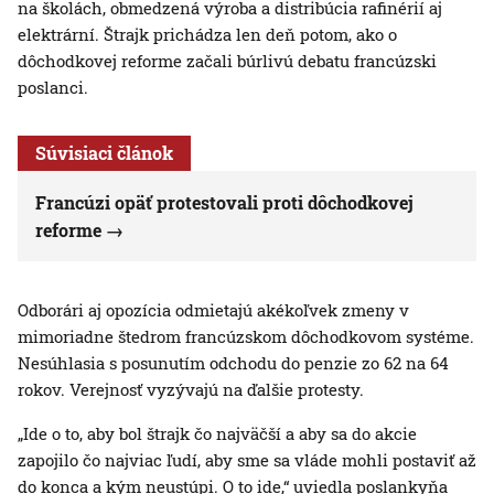
na školách, obmedzená výroba a distribúcia rafinérií aj
elektrární. Štrajk prichádza len deň potom, ako o
dôchodkovej reforme začali búrlivú debatu francúzski
poslanci.
Súvisiaci článok
Francúzi opäť protestovali proti dôchodkovej
reforme
Odborári aj opozícia odmietajú akékoľvek zmeny v
mimoriadne štedrom francúzskom dôchodkovom systéme.
Nesúhlasia s posunutím odchodu do penzie zo 62 na 64
rokov. Verejnosť vyzývajú na ďalšie protesty.
„Ide o to, aby bol štrajk čo najväčší a aby sa do akcie
zapojilo čo najviac ľudí, aby sme sa vláde mohli postaviť až
do konca a kým neustúpi. O to ide,“ uviedla poslankyňa