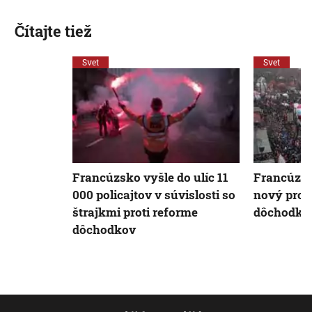
Čítajte tiež
Svet
Svet
Francúzsko vyšle do ulíc 11
Francúzsk
000 policajtov v súvislosti so
nový prote
štrajkmi proti reforme
dôchodkov
dôchodkov