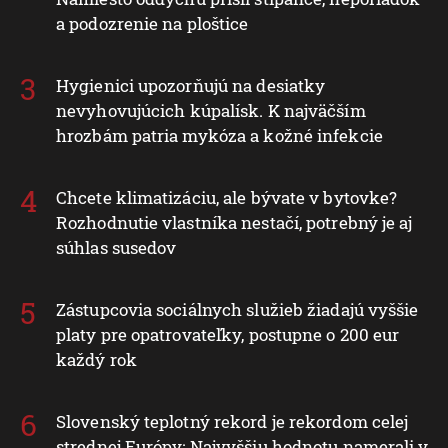
a podozrenie na ploštice
Hygienici upozorňujú na desiatky
nevyhovujúcich kúpalísk. K najväčším
hrozbám patria mykóza a kožné infekcie
Chcete klimatizáciu, ale bývate v bytovke?
Rozhodnutie vlastníka nestačí, potrebný je aj
súhlas susedov
Zástupcovia sociálnych služieb žiadajú vyššie
platy pre opatrovateľky, postupne o 200 eur
každý rok
Slovenský teplotný rekord je rekordom celej
strednej Európy: Najvyššiu hodnotu namerali v