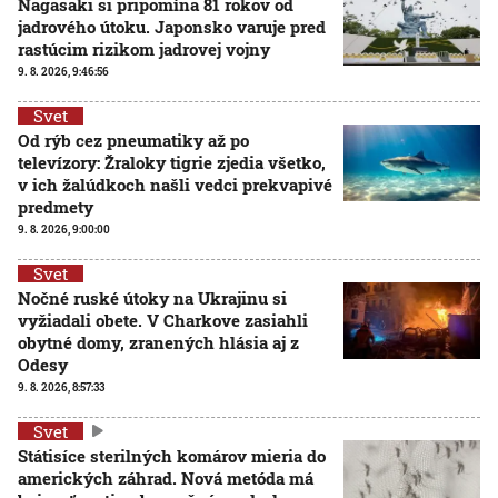
Nagasaki si pripomína 81 rokov od
jadrového útoku. Japonsko varuje pred
rastúcim rizikom jadrovej vojny
9. 8. 2026, 9:46:56
Svet
Od rýb cez pneumatiky až po
televízory: Žraloky tigrie zjedia všetko,
v ich žalúdkoch našli vedci prekvapivé
predmety
9. 8. 2026, 9:00:00
Svet
Nočné ruské útoky na Ukrajinu si
vyžiadali obete. V Charkove zasiahli
obytné domy, zranených hlásia aj z
Odesy
9. 8. 2026, 8:57:33
Svet
Státisíce sterilných komárov mieria do
amerických záhrad. Nová metóda má