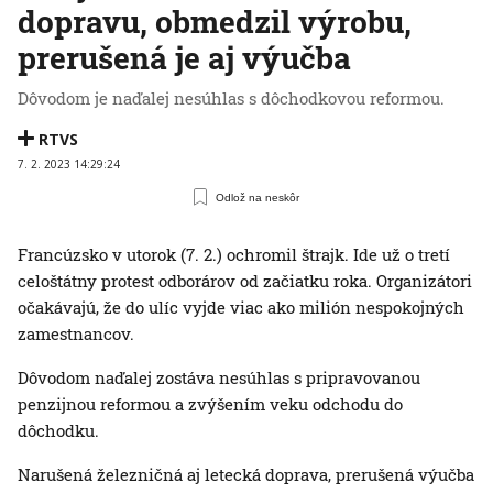
dopravu, obmedzil výrobu,
prerušená je aj výučba
Dôvodom je naďalej nesúhlas s dôchodkovou reformou.
RTVS
7. 2. 2023 14:29:24
Odlož na neskôr
Francúzsko v utorok (7. 2.) ochromil štrajk. Ide už o tretí
celoštátny protest odborárov od začiatku roka. Organizátori
očakávajú, že do ulíc vyjde viac ako milión nespokojných
zamestnancov.
Dôvodom naďalej zostáva nesúhlas s pripravovanou
penzijnou reformou a zvýšením veku odchodu do
dôchodku.
Narušená železničná aj letecká doprava, prerušená výučba