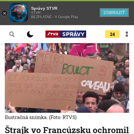
Správy STVR
ZOBRAZIŤ
STVR
BEZPLATNÉ - V Google Play
24
Ilustračná snímka.
(Foto: RTVS)
Štrajk vo Francúzsku ochromil