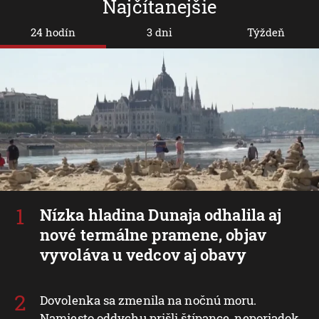
Najčítanejšie
24 hodín
3 dni
Týždeň
Nízka hladina Dunaja odhalila aj
nové termálne pramene, objav
vyvoláva u vedcov aj obavy
Dovolenka sa zmenila na nočnú moru.
Namiesto oddychu prišli štípance, neporiadok