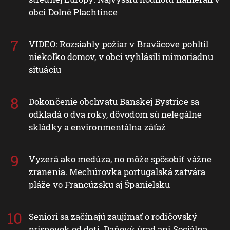
obci Dolné Plachtince
VIDEO: Rozsiahly požiar v Braväcove pohltil
niekoľko domov, v obci vyhlásili mimoriadnu
situáciu
Dokončenie obchvatu Banskej Bystrice sa
odkladá o dva roky, dôvodom sú nelegálne
skládky a environmentálna záťaž
Vyzerá ako medúza, no môže spôsobiť vážne
zranenia. Mechúrovka portugalská zatvára
pláže vo Francúzsku aj Španielsku
Seniori sa začínajú zaujímať o rodičovský
príspevok od detí. Daňový úrad ani Sociálna