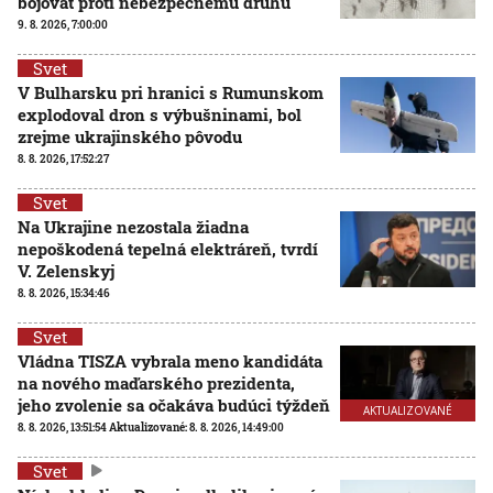
bojovať proti nebezpečnému druhu
9. 8. 2026, 7:00:00
Svet
V Bulharsku pri hranici s Rumunskom
explodoval dron s výbušninami, bol
zrejme ukrajinského pôvodu
8. 8. 2026, 17:52:27
Svet
Na Ukrajine nezostala žiadna
nepoškodená tepelná elektráreň, tvrdí
V. Zelenskyj
8. 8. 2026, 15:34:46
Svet
Vládna TISZA vybrala meno kandidáta
na nového maďarského prezidenta,
jeho zvolenie sa očakáva budúci týždeň
AKTUALIZOVANÉ
8. 8. 2026, 13:51:54
Aktualizované:
8. 8. 2026, 14:49:00
Svet