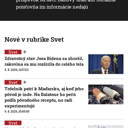
poisťovňa im informácie nedajú
Nové v rubrike Svet
Svet
Zdravotný stav Joea Bidena sa zhoršil,
rakovina sa mu rozšírila do celého tela
9. 8. 2026, 11:07:22
Svet
Trdelník patrí k Maďarsku, aj keď jeho
pôvod je inde. Na Balatone ho pečú
podľa pôvodného receptu, no radi
experimentujú
9. 8. 2026, 10:00:00
Svet