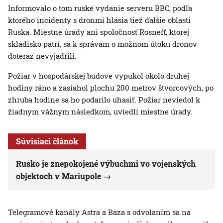
Informovalo o tom ruské vydanie serveru BBC, podľa
ktorého incidenty s dronmi hlásia tiež ďalšie oblasti
Ruska. Miestne úrady ani spoločnosť Rosnefť, ktorej
skladisko patrí, sa k správam o možnom útoku dronov
doteraz nevyjadrili.
Požiar v hospodárskej budove vypukol okolo druhej
hodiny ráno a zasiahol plochu 200 metrov štvorcových, po
zhruba hodine sa ho podarilo uhasiť. Požiar neviedol k
žiadnym vážnym následkom, uviedli miestne úrady.
Súvisiaci článok
Rusko je znepokojené výbuchmi vo vojenských
objektoch v Mariupole
Telegramové kanály Astra a Baza s odvolaním sa na