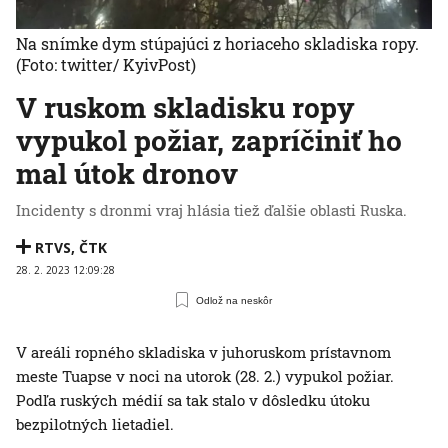
Na snímke dym stúpajúci z horiaceho skladiska ropy.
(Foto: twitter/ KyivPost)
V ruskom skladisku ropy
vypukol požiar, zapríčiniť ho
mal útok dronov
Incidenty s dronmi vraj hlásia tiež ďalšie oblasti Ruska.
RTVS
,
ČTK
28. 2. 2023 12:09:28
Odlož na neskôr
V areáli ropného skladiska v juhoruskom prístavnom
meste Tuapse v noci na utorok (28. 2.) vypukol požiar.
Podľa ruských médií sa tak stalo v dôsledku útoku
bezpilotných lietadiel.