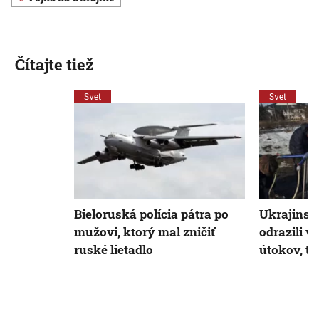
Čítajte tiež
Svet
Svet
Bieloruská polícia pátra po
Ukrajinskí
mužovi, ktorý mal zničiť
odrazili v
ruské lietadlo
útokov, tv