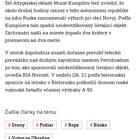
Šéf Adygejskej oblasti Murat Kumpilov tiež uviedol, že
okolo druhej hodiny rannej v tejto autonómnej republike
na juhu Ruska zaznamenali výbuch pri obci Novyj. Podľa
Kumpilova tam spadol neidentifikovaný lietajúci objekt.
Záchranári našli na mieste dopadu dva krátery s
priemerom asi dva metre.
V utorok dopoludnia museli dočasne prerušiť leteckú
prevádzku nad druhým najväčším mestom Petrohradom
po tom, ako spozorovali neidentifikovaný lietajúci objekt,
uviedla RIA Novosti. V nedeľu (26. 2.) podľa bieloruskej
opozície na letisku v Bielorusku poškodili dronom ruské
vojenské lietadlo včasnej výstrahy A-50.
Ďalšie články na tému:
drony
požiar
ropa
Rusko
vojna na Ukrajine