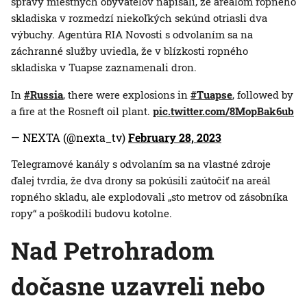
správy miestnych obyvateľov napísali, že areálom ropného
skladiska v rozmedzí niekoľkých sekúnd otriasli dva
výbuchy. Agentúra RIA Novosti s odvolaním sa na
záchranné služby uviedla, že v blízkosti ropného
skladiska v Tuapse zaznamenali dron.
In
#Russia
, there were explosions in
#Tuapse
, followed by
a fire at the Rosneft oil plant.
pic.twitter.com/8MopBak6ub
— NEXTA (@nexta_tv)
February 28, 2023
Telegramové kanály s odvolaním sa na vlastné zdroje
ďalej tvrdia, že dva drony sa pokúsili zaútočiť na areál
ropného skladu, ale explodovali „sto metrov od zásobníka
ropy“ a poškodili budovu kotolne.
Nad Petrohradom
dočasne uzavreli nebo