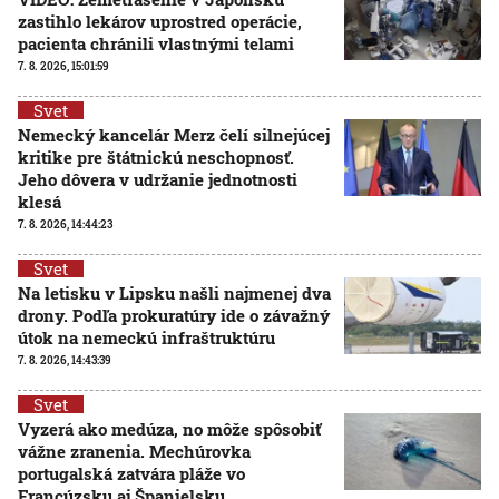
zastihlo lekárov uprostred operácie,
pacienta chránili vlastnými telami
7. 8. 2026, 15:01:59
Svet
Nemecký kancelár Merz čelí silnejúcej
kritike pre štátnickú neschopnosť.
Jeho dôvera v udržanie jednotnosti
klesá
7. 8. 2026, 14:44:23
Svet
Na letisku v Lipsku našli najmenej dva
drony. Podľa prokuratúry ide o závažný
útok na nemeckú infraštruktúru
7. 8. 2026, 14:43:39
Svet
Vyzerá ako medúza, no môže spôsobiť
vážne zranenia. Mechúrovka
portugalská zatvára pláže vo
Francúzsku aj Španielsku