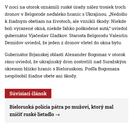
V noci na utorok oznámili ruské úrady nález trosiek troch
dronov v Belgorode neďaleko hraníc s Ukrajinou. „Nedošlo
k žiadnym obetiam na životoch, ale vznikli škody: Niekde
boli vyrazené okná, niekde ľahko poškodené autá,“ uviedol
gubernátor Vjačeslav Gladkov. Starosta Belgorodu Valentin
Demidov uviedol, že jeden z dronov vletel do okna bytu.
Gubernátor Brjanskej oblasti Alexander Bogomaz v utorok
ráno uviedol, že ukrajinský dron zostrelili nad Suražským
okresom blízko hraníc s Bieloruskom. Podľa Bogomaza
nespôsobil žiadne obete ani škody.
Súvisiaci článok
Bieloruská polícia pátra po mužovi, ktorý mal
zničiť ruské lietadlo