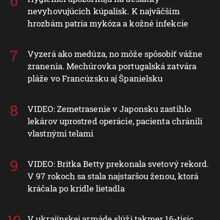
nevyhovujúcich kúpalísk. K najväčším
hrozbám patria mykóza a kožné infekcie
Vyzerá ako medúza, no môže spôsobiť vážne
zranenia. Mechúrovka portugalská zatvára
pláže vo Francúzsku aj Španielsku
VIDEO: Zemetrasenie v Japonsku zastihlo
lekárov uprostred operácie, pacienta chránili
vlastnými telami
VIDEO: Britka Betty prekonala svetový rekord.
V 97 rokoch sa stala najstaršou ženou, ktorá
kráčala po krídle lietadla
V ukrajinskej armáde slúži takmer 16-tisíc