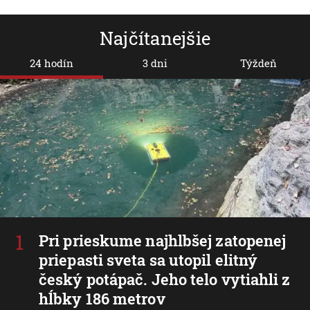
Najčítanejšie
24 hodín
3 dni
Týždeň
Pri prieskume najhlbšej zatopenej
priepasti sveta sa utopil elitný
český potápač. Jeho telo vytiahli z
hĺbky 186 metrov