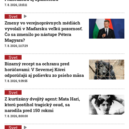
7. 8. 2026, 13:15:11
Svet
Zmeny vo verejnoprávnych médiách
vyvolali v Maďarsku veľkú pozornosť.
Čo sa zmenilo po nástupe Pétera
Magyara?
7. 8. 2026, 11:17:29
Svet
Bizarný recept na ochranu pred
horúčavami: V Severnej Kórei
odporúčajú aj polievku zo psieho mäsa
7. 8. 2026, 9:39:55
Svet
Z kurtizány dvojitý agent: Mata Hari,
ktorú postihol tragický osud, sa
narodila pred 150 rokmi
7. 8. 2026, 8:00:00
Svet