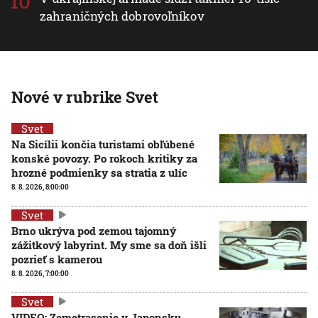
zahraničných dobrovoľníkov
Nové v rubrike Svet
Svet
Na Sicílii končia turistami obľúbené
konské povozy. Po rokoch kritiky za
hrozné podmienky sa stratia z ulíc
8. 8. 2026, 8:00:00
Svet
Brno ukrýva pod zemou tajomný
zážitkový labyrint. My sme sa doň išli
pozrieť s kamerou
8. 8. 2026, 7:00:00
Svet
VIDEO: Zemetrasenie v Japonsku