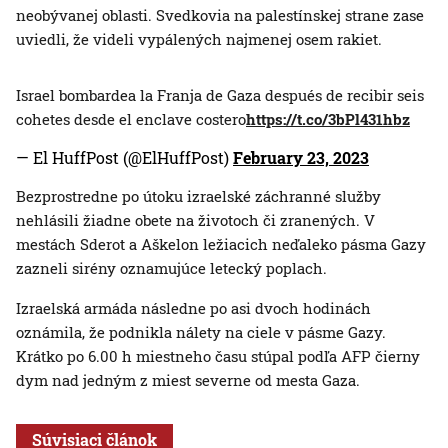
neobývanej oblasti. Svedkovia na palestínskej strane zase
uviedli, že videli vypálených najmenej osem rakiet.
Israel bombardea la Franja de Gaza después de recibir seis
cohetes desde el enclave costero
https://t.co/3bPl431hbz
— El HuffPost (@ElHuffPost)
February 23, 2023
Bezprostredne po útoku izraelské záchranné služby
nehlásili žiadne obete na životoch či zranených. V
mestách Sderot a Aškelon ležiacich neďaleko pásma Gazy
zazneli sirény oznamujúce letecký poplach.
Izraelská armáda následne po asi dvoch hodinách
oznámila, že podnikla nálety na ciele v pásme Gazy.
Krátko po 6.00 h miestneho času stúpal podľa AFP čierny
dym nad jedným z miest severne od mesta Gaza.
Súvisiaci článok