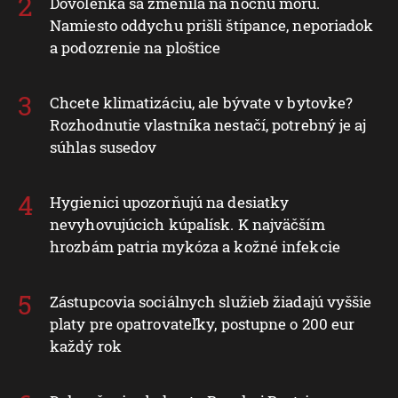
Dovolenka sa zmenila na nočnú moru.
Namiesto oddychu prišli štípance, neporiadok
a podozrenie na ploštice
Chcete klimatizáciu, ale bývate v bytovke?
Rozhodnutie vlastníka nestačí, potrebný je aj
súhlas susedov
Hygienici upozorňujú na desiatky
nevyhovujúcich kúpalísk. K najväčším
hrozbám patria mykóza a kožné infekcie
Zástupcovia sociálnych služieb žiadajú vyššie
platy pre opatrovateľky, postupne o 200 eur
každý rok