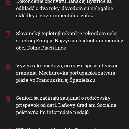
Dokončenie obchvatu Banskej Bystrice sa
odkladá o dva roky, dôvodom sú nelegálne
skládky a environmentálna záťaž
Slovenský teplotný rekord je rekordom celej
strednej Európy: Najvyššiu hodnotu namerali v
obci Dolné Plachtince
Vyzerá ako medúza, no môže spôsobiť vážne
zranenia. Mechúrovka portugalská zatvára
pláže vo Francúzsku aj Španielsku
Seniori sa začínajú zaujímať o rodičovský
príspevok od detí. Daňový úrad ani Sociálna
poisťovňa im informácie nedajú