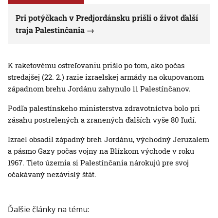
Pri potýčkach v Predjordánsku prišli o život ďalší
traja Palestínčania
K raketovému ostreľovaniu prišlo po tom, ako počas
stredajšej (22. 2.) razie izraelskej armády na okupovanom
západnom brehu Jordánu zahynulo 11 Palestínčanov.
Podľa palestínskeho ministerstva zdravotníctva bolo pri
zásahu postrelených a zranených ďalších vyše 80 ľudí.
Izrael obsadil západný breh Jordánu, východný Jeruzalem
a pásmo Gazy počas vojny na Blízkom východe v roku
1967. Tieto územia si Palestínčania nárokujú pre svoj
očakávaný nezávislý štát.
Ďalšie články na tému: