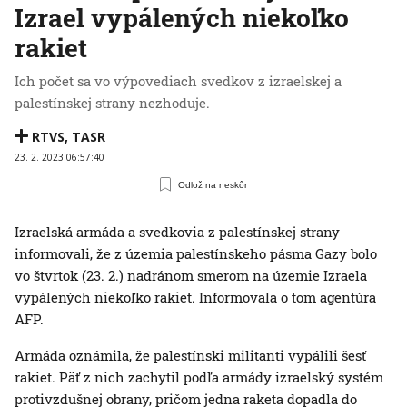
Izrael vypálených niekoľko
rakiet
Ich počet sa vo výpovediach svedkov z izraelskej a
palestínskej strany nezhoduje.
RTVS
,
TASR
23. 2. 2023 06:57:40
Odlož na neskôr
Izraelská armáda a svedkovia z palestínskej strany
informovali, že z územia palestínskeho pásma Gazy bolo
vo štvrtok (23. 2.) nadránom smerom na územie Izraela
vypálených niekoľko rakiet. Informovala o tom agentúra
AFP.
Armáda oznámila, že palestínski militanti vypálili šesť
rakiet. Päť z nich zachytil podľa armády izraelský systém
protivzdušnej obrany, pričom jedna raketa dopadla do