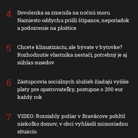
Slovenský teplotný rekord je rekordom celej
strednej Európy: Najvyššiu hodnotu namerali v
obci Dolné Plachtince
Dovolenka sa zmenila na nočnú moru.
Namiesto oddychu prišli štípance, neporiadok
a podozrenie na ploštice
Chcete klimatizáciu, ale bývate v bytovke?
Rozhodnutie vlastníka nestačí, potrebný je aj
súhlas susedov
Zástupcovia sociálnych služieb žiadajú vyššie
platy pre opatrovateľky, postupne o 200 eur
každý rok