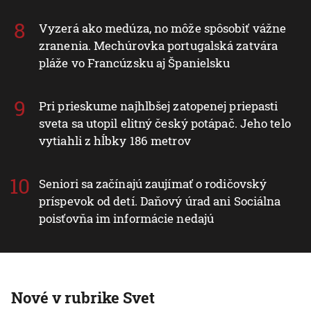
VIDEO: Rozsiahly požiar v Braväcove pohltil
niekoľko domov, v obci vyhlásili mimoriadnu
situáciu
Vyzerá ako medúza, no môže spôsobiť vážne
zranenia. Mechúrovka portugalská zatvára
pláže vo Francúzsku aj Španielsku
Pri prieskume najhlbšej zatopenej priepasti
sveta sa utopil elitný český potápač. Jeho telo
vytiahli z hĺbky 186 metrov
Seniori sa začínajú zaujímať o rodičovský
príspevok od detí. Daňový úrad ani Sociálna
poisťovňa im informácie nedajú