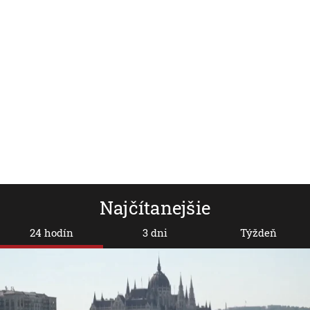
Španielsky ústavný súd
Tri americ
zamietol napadnutie zákona
právom ži
o potratoch konzervatívcami
Najčítanejšie
24 hodín
3 dni
Týždeň