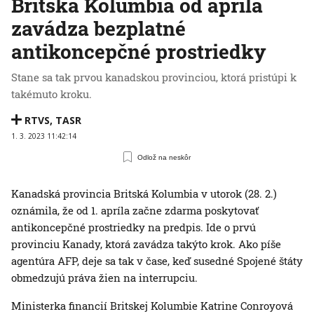
Britská Kolumbia od apríla
zavádza bezplatné
antikoncepčné prostriedky
Stane sa tak prvou kanadskou provinciou, ktorá pristúpi k
takémuto kroku.
RTVS
,
TASR
1. 3. 2023 11:42:14
Odlož na neskôr
Kanadská provincia Britská Kolumbia v utorok (28. 2.)
oznámila, že od 1. apríla začne zdarma poskytovať
antikoncepčné prostriedky na predpis. Ide o prvú
provinciu Kanady, ktorá zavádza takýto krok. Ako píše
agentúra AFP, deje sa tak v čase, keď susedné Spojené štáty
obmedzujú práva žien na interrupciu.
Ministerka financií Britskej Kolumbie Katrine Conroyová