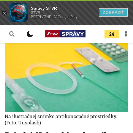
Správy STVR
ZOBRAZIŤ
STVR
BEZPLATNÉ - V Google Play
24
Na ilustračnej snímke antikoncepčné prostriedky.
(Foto: Unsplash)