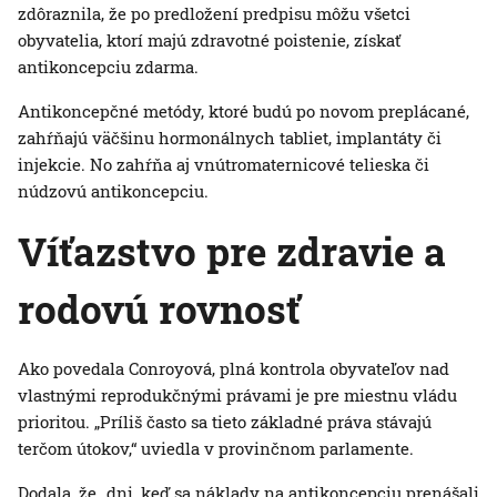
zdôraznila, že po predložení predpisu môžu všetci
obyvatelia, ktorí majú zdravotné poistenie, získať
antikoncepciu zdarma.
Antikoncepčné metódy, ktoré budú po novom preplácané,
zahŕňajú väčšinu hormonálnych tabliet, implantáty či
injekcie. No zahŕňa aj vnútromaternicové telieska či
núdzovú antikoncepciu.
Víťazstvo pre zdravie a
rodovú rovnosť
Ako povedala Conroyová, plná kontrola obyvateľov nad
vlastnými reprodukčnými právami je pre miestnu vládu
prioritou. „Príliš často sa tieto základné práva stávajú
terčom útokov,“ uviedla v provinčnom parlamente.
Dodala, že „dni, keď sa náklady na antikoncepciu prenášali