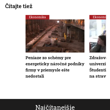
Čítajte tiež
Ekonomika
Ekonomika
Peniaze zo schémy pre
Zdražovani
energeticky náročné podniky
univerzitn
firmy v priemysle ešte
Študenti ž
nedostali
na stravu 
Najčítanejšie