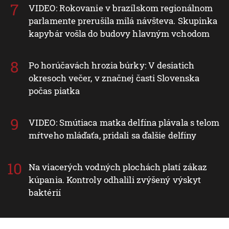
VIDEO: Rokovanie v brazílskom regionálnom
parlamente prerušila milá návšteva. Skupinka
kapybár vošla do budovy hlavným vchodom
Po horúčavách hrozia búrky: V desiatich
okresoch večer, v značnej časti Slovenska
počas piatka
VIDEO: Smútiaca matka delfína plávala s telom
mŕtveho mláďaťa, pridali sa ďalšie delfíny
Na viacerých vodných plochách platí zákaz
kúpania. Kontroly odhalili zvýšený výskyt
baktérií