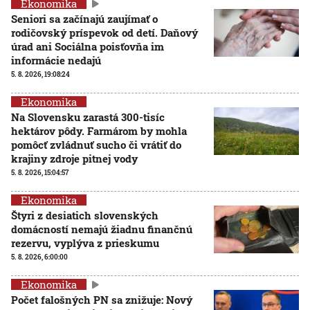
Ekonomika
Seniori sa začínajú zaujímať o
rodičovský príspevok od detí. Daňový
úrad ani Sociálna poisťovňa im
informácie nedajú
5. 8. 2026, 19:08:24
Ekonomika
Na Slovensku zarastá 300-tisíc
hektárov pôdy. Farmárom by mohla
pomôcť zvládnuť sucho či vrátiť do
krajiny zdroje pitnej vody
5. 8. 2026, 15:04:57
Ekonomika
Štyri z desiatich slovenských
domácností nemajú žiadnu finančnú
rezervu, vyplýva z prieskumu
5. 8. 2026, 6:00:00
Ekonomika
Počet falošných PN sa znižuje: Nový