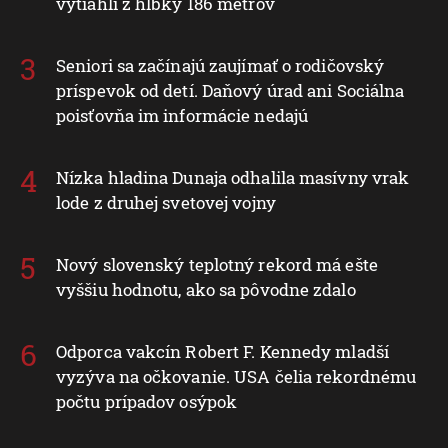
vytiahli z hĺbky 186 metrov
Seniori sa začínajú zaujímať o rodičovský
príspevok od detí. Daňový úrad ani Sociálna
poisťovňa im informácie nedajú
Nízka hladina Dunaja odhalila masívny vrak
lode z druhej svetovej vojny
Nový slovenský teplotný rekord má ešte
vyššiu hodnotu, ako sa pôvodne zdalo
Odporca vakcín Robert F. Kennedy mladší
vyzýva na očkovanie. USA čelia rekordnému
počtu prípadov osýpok