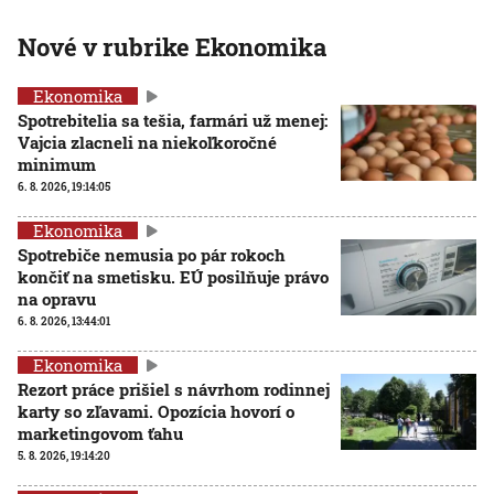
Nové v rubrike Ekonomika
Ekonomika
Spotrebitelia sa tešia, farmári už menej:
Vajcia zlacneli na niekoľkoročné
minimum
6. 8. 2026, 19:14:05
Ekonomika
Spotrebiče nemusia po pár rokoch
končiť na smetisku. EÚ posilňuje právo
na opravu
6. 8. 2026, 13:44:01
Ekonomika
Rezort práce prišiel s návrhom rodinnej
karty so zľavami. Opozícia hovorí o
marketingovom ťahu
5. 8. 2026, 19:14:20