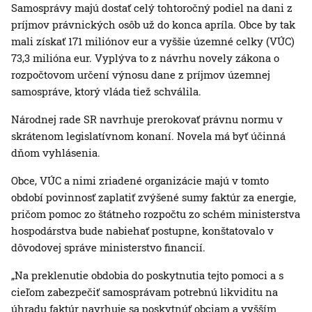
Samosprávy majú dostať celý tohtoročný podiel na dani z
príjmov právnických osôb už do konca apríla. Obce by tak
mali získať 171 miliónov eur a vyššie územné celky (VÚC)
73,3 milióna eur. Vyplýva to z návrhu novely zákona o
rozpočtovom určení výnosu dane z príjmov územnej
samospráve, ktorý vláda tiež schválila.
Národnej rade SR navrhuje prerokovať právnu normu v
skrátenom legislatívnom konaní. Novela má byť účinná
dňom vyhlásenia.
Obce, VÚC a nimi zriadené organizácie majú v tomto
období povinnosť zaplatiť zvýšené sumy faktúr za energie,
pričom pomoc zo štátneho rozpočtu zo schém ministerstva
hospodárstva bude nabiehať postupne, konštatovalo v
dôvodovej správe ministerstvo financií.
„Na preklenutie obdobia do poskytnutia tejto pomoci a s
cieľom zabezpečiť samosprávam potrebnú likviditu na
úhradu faktúr navrhuje sa poskytnúť obciam a vyšším