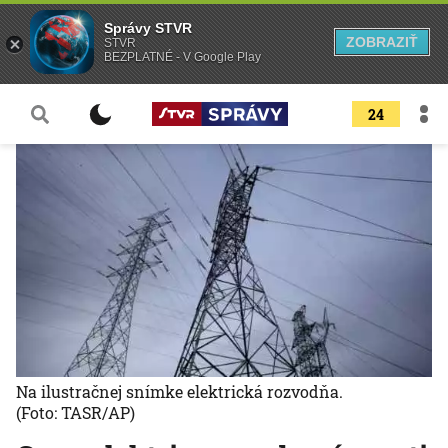
Správy STVR
ZOBRAZIŤ
STVR
BEZPLATNÉ - V Google Play
24
Na ilustračnej snímke elektrická rozvodňa.
(Foto: TASR/AP)