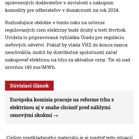
oprávnených dodávateľov v súvislosti s nákupom
komodity pre odberateľov v domácnosti na rok 2024.
Rozhodujúce obdobie v tomto roku na určenie
regulovaných cien elektriny bude druhý a tretí štvrťrok.
Uvidela to pripravovaná vyhláška Úradu pre reguláciu
sieťových odvetví. Pokiaľ by vláda VHZ do konca marca
neschválila, mohli by distribučné spoločnosti začať
nakupovať elektrinu na trhu za aktuálne ceny. Tie sú nad
úrovňou 140 eur/MWh.
Súvisiaci článok
Európska komisia pracuje na reforme trhu s
elektrinou aj v snahe chrániť pred náhlymi
cenovými skokmi
„Cieľom predkladaného materiálu je aj predísť tejto situácii.