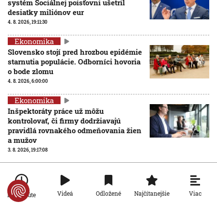
systém Sociálnej poisťovni ušetril
desiatky miliónov eur
4. 8. 2026, 19:11:30
Ekonomika
Slovensko stojí pred hrozbou epidémie
starnutia populácie. Odborníci hovoria
o bode zlomu
4. 8. 2026, 6:00:00
Ekonomika
Inšpektoráty práce už môžu
kontrolovať, či firmy dodržiavajú
pravidlá rovnakého odmeňovania žien
a mužov
3. 8. 2026, 19:17:08
Ekonomika
Problémový horský priechod Soroška
sa zatiaľ nezmení: Tunel je v
Viac
Videá
Odložené
Najčítanejšie
Po minúte
nedohľadne a rozšírenie cesty viazne
na financiách