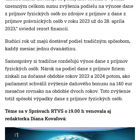
územným celkom sumu zvýšenia podielu na výnose dane
z príjmov fyzických osôb zo zdrojov z príjmov z dane z
príjmov právnických osôb v roku 2023 už do 28. apríla
2023,“ uviedol rezort financií.
Budúci rok už majú dostávať podiel tradičným spôsobom,
každý mesiac jednu dvanástinu.
Samosprávy si tradične rozdeľujú výnos dane z príjmov
fyzických osôb. Nárok na podiel dane z príjmov firiem
získali na dočasné obdobie rokov 2023 a 2024 potom, ako
parlament schválil zvýšenie daňového bonusu na 140 eur
mesačne rovnako na obdobie dvoch rokov. Toto zvýšenie
totiž spôsobí výpadky dane z príjmov fyzických osôb.
Téme sa v Správach RTVS o 19.00 h venovala aj
redaktorka Diana Kovaľová: