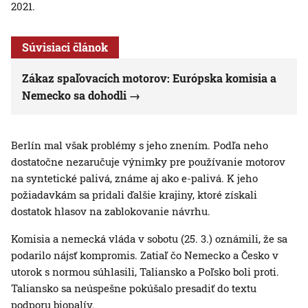
2021.
Súvisiaci článok
Zákaz spaľovacích motorov: Európska komisia a
Nemecko sa dohodli
Berlín mal však problémy s jeho znením. Podľa neho
dostatočne nezaručuje výnimky pre používanie motorov
na syntetické palivá, známe aj ako e-palivá. K jeho
požiadavkám sa pridali ďalšie krajiny, ktoré získali
dostatok hlasov na zablokovanie návrhu.
Komisia a nemecká vláda v sobotu (25. 3.) oznámili, že sa
podarilo nájsť kompromis. Zatiaľ čo Nemecko a Česko v
utorok s normou súhlasili, Taliansko a Poľsko boli proti.
Taliansko sa neúspešne pokúšalo presadiť do textu
podporu biopalív.