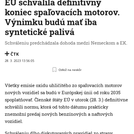
EÚ schválila definitívny
koniec spaľovacích motorov.
Výnimku budú mať iba
syntetické palivá
Schváleniu predchádzala dohoda medzi Nemeckom a EK.
ČTK
28. 3. 2023 13:56:05
Odlož na neskôr
Všetky emisie oxidu uhličitého zo spaľovacích motorov
nových vozidiel sa budú v Európskej únii od roku 2035
spoplatňovať. Členské štáty EÚ v utorok (28. 3.) definitívne
schválili normu, ktorá od tohto dátumu prakticky
znemožní predaj nových benzínových a naftových
vozidiel.
Schváleniu dlho diskutovaných pravidiel zo strany