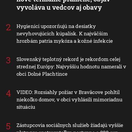
vyvoláva u vedcov aj obavy
Hygienici upozorňujú na desiatky
nevyhovujúcich kúpalísk. K najväčším
hrozbám patria mykóza a kožné infekcie
Slovenský teplotný rekord je rekordom celej
strednej Európy: Najvyššiu hodnotu namerali v
obci Dolné Plachtince
VIDEO: Rozsiahly požiar v Braväcove pohltil
niekoľko domov, v obci vyhlásili mimoriadnu
situáciu
Zástupcovia sociálnych služieb žiadajú vyššie