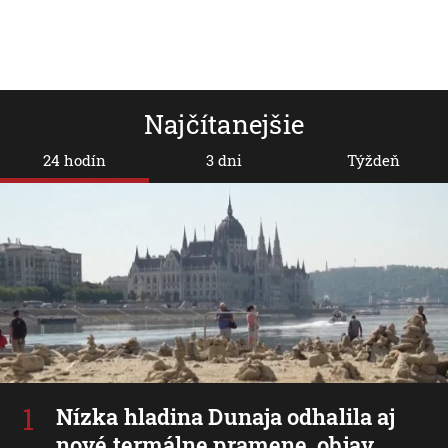
Najčítanejšie
24 hodín
3 dni
Týždeň
Nízka hladina Dunaja odhalila aj
nové termálne pramene, objav