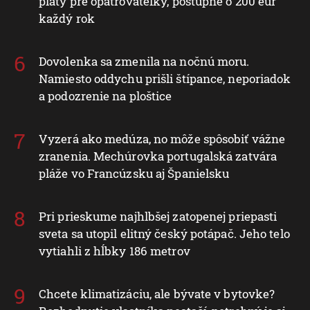
platy pre opatrovateľky, postupne o 200 eur
každý rok
Dovolenka sa zmenila na nočnú moru.
Namiesto oddychu prišli štípance, neporiadok
a podozrenie na ploštice
Vyzerá ako medúza, no môže spôsobiť vážne
zranenia. Mechúrovka portugalská zatvára
pláže vo Francúzsku aj Španielsku
Pri prieskume najhlbšej zatopenej priepasti
sveta sa utopil elitný český potápač. Jeho telo
vytiahli z hĺbky 186 metrov
Chcete klimatizáciu, ale bývate v bytovke?