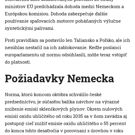
ministrov EÚ predchádzala dohoda medzi Nemeckom a
Európskou komisiou. Dohoda zabezpečuje ďalšie
používanie spaľovacích motorov poháňaných výlučne
syntetickými palivami.
Proti pravidlám sa postavilo len Taliansko a Poľsko, ale ich
nesúhlas nestačil na ich zablokovanie. Keďže poslanci
europarlamentu už normu odsúhlasili, môže teraz vstúpiť
do platnosti.
Požiadavky Nemecka
Norma, ktorú koncom októbra schválilo české
predsedníctvo, je súčasťou balíka návrhov na výrazné
zníženie emisií skleníkových plynov. Okrem nulových
emisií oxidu uhličitého od roku 2035 sa v ňom zavádza aj
postupný cieľ znížiť emisie oxidu uhličitého o 55 percent
do konca tohto desaťročia v porovnaní s úrovňou v roku