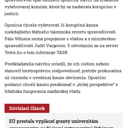
vyšetrovacej komisie, ktorá by sa zaoberala korupciou v
justícii.
Opozícia chcela vyšetrovať, či korupčná kauza
niekdajšieho štátneho tajomníka rezortu spravodlivosti
Pála Völnera nemá prepojenie s vládou a s ministerkou
spravodlivosti Judit Vargovou. S odvolaním sa na server
Telex.hu o tom informuje TASR.
Predkladatelia návrhu uviedli, že ich cieľom nebolo
stanoviť trestnoprávnu zodpovednosť, pretože prokuratúra
už vzniesla v uvedenej kauze obvinenia. Opoziční
poslanci chceli kauzu preskúmať v „širšej perspektíve“ z
hľadiska fungovania maďarskej vlády.
Súvisiaci článok
EÚ prestala vyplácať granty univerzitám