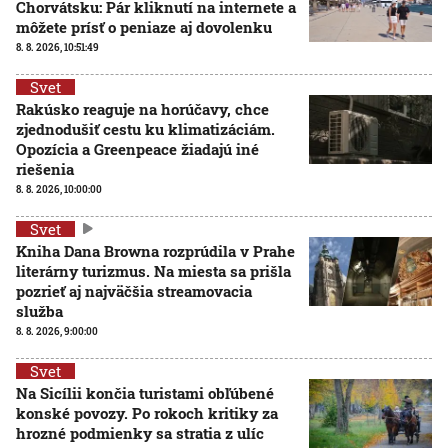
Chorvátsku: Pár kliknutí na internete a
môžete prísť o peniaze aj dovolenku
8. 8. 2026, 10:51:49
Svet
Rakúsko reaguje na horúčavy, chce
zjednodušiť cestu ku klimatizáciám.
Opozícia a Greenpeace žiadajú iné
riešenia
8. 8. 2026, 10:00:00
Svet
Kniha Dana Browna rozprúdila v Prahe
literárny turizmus. Na miesta sa prišla
pozrieť aj najväčšia streamovacia
služba
8. 8. 2026, 9:00:00
Svet
Na Sicílii končia turistami obľúbené
konské povozy. Po rokoch kritiky za
hrozné podmienky sa stratia z ulíc