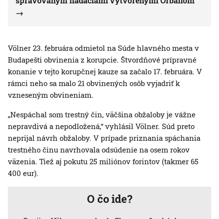
spravovaným nadáciami vytvorenými Orbánom
Völner 23. februára odmietol na Súde hlavného mesta v
Budapešti obvinenia z korupcie. Štvordňové prípravné
konanie v tejto korupčnej kauze sa začalo 17. februára. V
rámci neho sa malo 21 obvinených osôb vyjadriť k
vzneseným obvineniam.
„Nespáchal som trestný čin, väčšina obžaloby je vážne
nepravdivá a nepodložená,“ vyhlásil Völner. Súd preto
neprijal návrh obžaloby. V prípade priznania spáchania
trestného činu navrhovala odsúdenie na osem rokov
väzenia. Tiež aj pokutu 25 miliónov forintov (takmer 65
400 eur).
O čo ide?