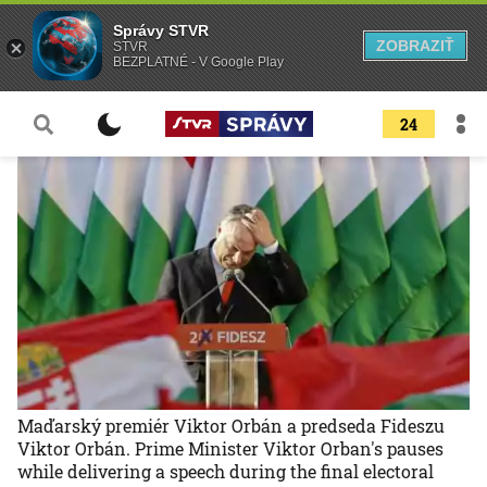
Správy STVR
ZOBRAZIŤ
STVR
BEZPLATNÉ - V Google Play
24
Maďarský premiér Viktor Orbán a predseda Fideszu
Viktor Orbán. Prime Minister Viktor Orban's pauses
while delivering a speech during the final electoral