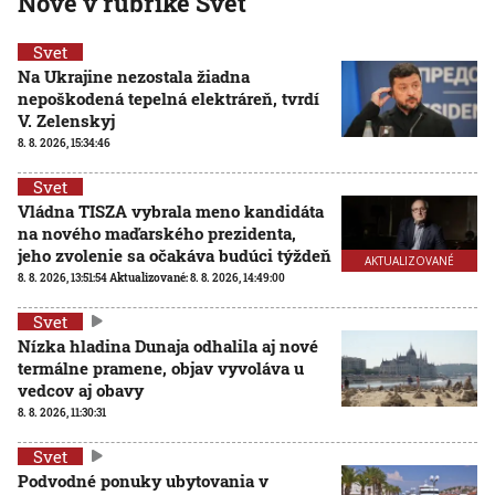
Nové v rubrike Svet
Svet
Na Ukrajine nezostala žiadna
nepoškodená tepelná elektráreň, tvrdí
V. Zelenskyj
8. 8. 2026, 15:34:46
Svet
Vládna TISZA vybrala meno kandidáta
na nového maďarského prezidenta,
jeho zvolenie sa očakáva budúci týždeň
AKTUALIZOVANÉ
8. 8. 2026, 13:51:54
Aktualizované:
8. 8. 2026, 14:49:00
Svet
Nízka hladina Dunaja odhalila aj nové
termálne pramene, objav vyvoláva u
vedcov aj obavy
8. 8. 2026, 11:30:31
Svet
Podvodné ponuky ubytovania v