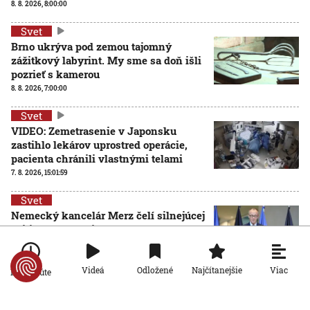
8. 8. 2026, 8:00:00
Svet
Brno ukrýva pod zemou tajomný
zážitkový labyrint. My sme sa doň išli
pozrieť s kamerou
8. 8. 2026, 7:00:00
Svet
VIDEO: Zemetrasenie v Japonsku
zastihlo lekárov uprostred operácie,
pacienta chránili vlastnými telami
7. 8. 2026, 15:01:59
Svet
Nemecký kancelár Merz čelí silnejúcej
kritike pre štátnickú neschopnosť.
Jeho dôvera v udržanie jednotnosti
klesá
Viac
Videá
Odložené
Najčítanejšie
Po minúte
7. 8. 2026, 14:44:23
Svet