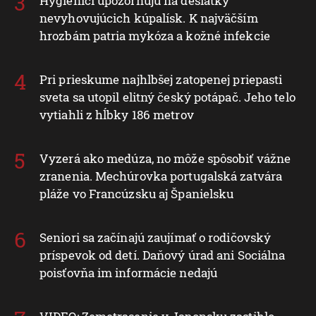
Hygienici upozorňujú na desiatky
nevyhovujúcich kúpalísk. K najväčším
hrozbám patria mykóza a kožné infekcie
Pri prieskume najhlbšej zatopenej priepasti
sveta sa utopil elitný český potápač. Jeho telo
vytiahli z hĺbky 186 metrov
Vyzerá ako medúza, no môže spôsobiť vážne
zranenia. Mechúrovka portugalská zatvára
pláže vo Francúzsku aj Španielsku
Seniori sa začínajú zaujímať o rodičovský
príspevok od detí. Daňový úrad ani Sociálna
poisťovňa im informácie nedajú