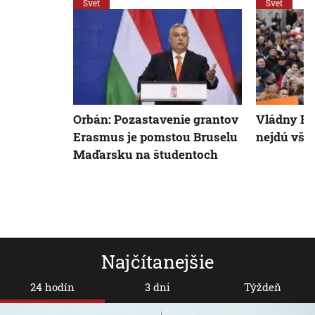
Svet
Svet
Orbán: Pozastavenie grantov
Vládny Fid
Erasmus je pomstou Bruselu
nejdú však
Maďarsku na študentoch
Najčítanejšie
24 hodín
3 dni
Týždeň