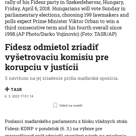
rally of his Fidesz party in Szekesfehervar, Hungary,
Friday, April 6, 2018. Hungarians will vote Sunday in
parliamentary elections, choosing 199 lawmakers and
polls expect Prime Minister Viktor Orban to win a
third consecutive term and his fourth overall since
1998.(AP Photo/Darko Vojinovic)
(Foto: TASR/AP)
Fidesz odmietol zriadiť
vyšetrovaciu komisiu pre
korupciu v justícii
S návrhom na jej zriadenie prišla maďarská opozícia.
TASR
6. 3. 2023 17:01:14
Odlož na neskôr
Poslanci maďarského parlamentu z bloku vládnych strán
Fidesz-KDNP v pondelok (6. 3.) na výbore pre
spravodlivosť opäť odmietli opozičný návrh na zriadenie