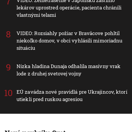
VIDEO: Zemetrasenie v Japonsku zastihlo
lekárov uprostred operácie, pacienta chránili
vlastnými telami
VIDEO: Rozsiahly požiar v Braväcove pohltil
niekoľko domov, v obci vyhlásili mimoriadnu
situáciu
Nízka hladina Dunaja odhalila masívny vrak
lode z druhej svetovej vojny
EÚ zavádza nové pravidlá pre Ukrajincov, ktorí
utiekli pred ruskou agresiou