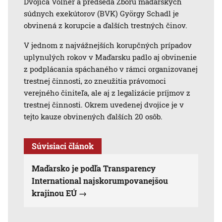
Dvojica Völner a predseda Zboru maďarských
súdnych exekútorov (BVK) György Schadl je
obvinená z korupcie a ďalších trestných činov.
V jednom z najvážnejších korupčných prípadov
uplynulých rokov v Maďarsku padlo aj obvinenie
z podplácania spáchaného v rámci organizovanej
trestnej činnosti, zo zneužitia právomoci
verejného činiteľa, ale aj z legalizácie príjmov z
trestnej činnosti. Okrem uvedenej dvojice je v
tejto kauze obvinených ďalších 20 osôb.
Súvisiaci článok
Maďarsko je podľa Transparency
International najskorumpovanejšou
krajinou EÚ