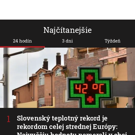
Najčítanejšie
24 hodín
3 dni
Týždeň
Slovenský teplotný rekord je
rekordom celej strednej Európy:
Najvyššiu hodnotu namerali v obci