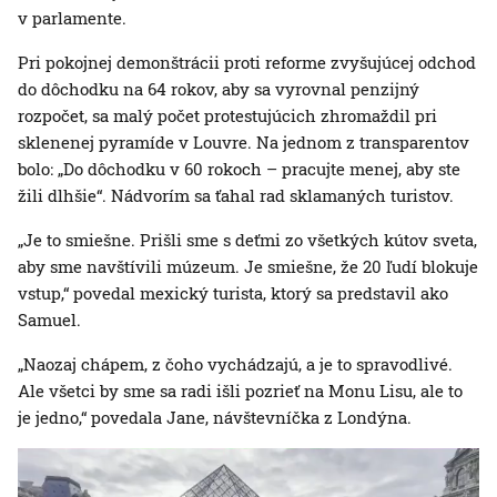
v parlamente.
Pri pokojnej demonštrácii proti reforme zvyšujúcej odchod
do dôchodku na 64 rokov, aby sa vyrovnal penzijný
rozpočet, sa malý počet protestujúcich zhromaždil pri
sklenenej pyramíde v Louvre. Na jednom z transparentov
bolo: „Do dôchodku v 60 rokoch – pracujte menej, aby ste
žili dlhšie“. Nádvorím sa ťahal rad sklamaných turistov.
„Je to smiešne. Prišli sme s deťmi zo všetkých kútov sveta,
aby sme navštívili múzeum. Je smiešne, že 20 ľudí blokuje
vstup,“ povedal mexický turista, ktorý sa predstavil ako
Samuel.
„Naozaj chápem, z čoho vychádzajú, a je to spravodlivé.
Ale všetci by sme sa radi išli pozrieť na Monu Lisu, ale to
je jedno,“ povedala Jane, návštevníčka z Londýna.