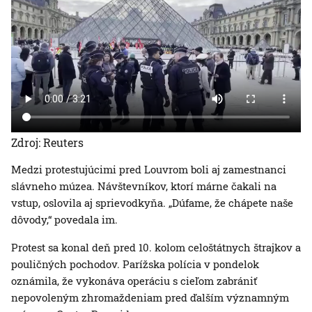
Zdroj: Reuters
Medzi protestujúcimi pred Louvrom boli aj zamestnanci
slávneho múzea. Návštevníkov, ktorí márne čakali na
vstup, oslovila aj sprievodkyňa. „Dúfame, že chápete naše
dôvody,“ povedala im.
Protest sa konal deň pred 10. kolom celoštátnych štrajkov a
pouličných pochodov. Parížska polícia v pondelok
oznámila, že vykonáva operáciu s cieľom zabrániť
nepovoleným zhromaždeniam pred ďalším významným