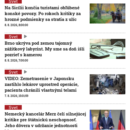
Svet
Na Sicílii končia turistami obľúbené
konské povozy. Po rokoch kritiky za
hrozné podmienky sa stratia z ulíc
8. 8. 2026, 8:00:00
Svet
Brno ukrýva pod zemou tajomný
zážitkový labyrint. My sme sa doň išli
pozrieť s kamerou
8. 8. 2026, 7:00:00
Svet
VIDEO: Zemetrasenie v Japonsku
zastihlo lekárov uprostred operácie,
pacienta chránili vlastnými telami
7. 8. 2026, 15:01:59
Svet
Nemecký kancelár Merz čelí silnejúcej
kritike pre štátnickú neschopnosť.
Jeho dôvera v udržanie jednotnosti