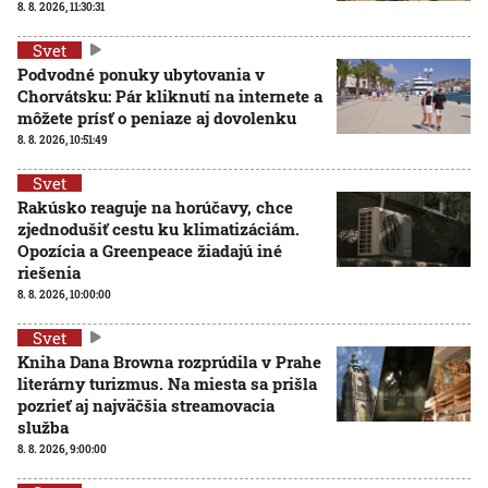
8. 8. 2026, 11:30:31
Svet
Podvodné ponuky ubytovania v
Chorvátsku: Pár kliknutí na internete a
môžete prísť o peniaze aj dovolenku
8. 8. 2026, 10:51:49
Svet
Rakúsko reaguje na horúčavy, chce
zjednodušiť cestu ku klimatizáciám.
Opozícia a Greenpeace žiadajú iné
riešenia
8. 8. 2026, 10:00:00
Svet
Kniha Dana Browna rozprúdila v Prahe
literárny turizmus. Na miesta sa prišla
pozrieť aj najväčšia streamovacia
služba
8. 8. 2026, 9:00:00