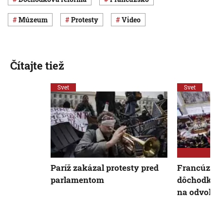
múzeum
protesty
Video
Čítajte tiež
Svet
Svet
Paríž zakázal protesty pred
Francúzska
parlamentom
dôchodko
na odvola