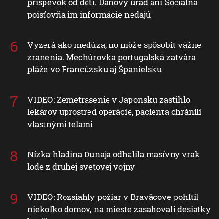
príspevok od detí. Daňový úrad ani Sociálna
poisťovňa im informácie nedajú
Vyzerá ako medúza, no môže spôsobiť vážne
zranenia. Mechúrovka portugalská zatvára
pláže vo Francúzsku aj Španielsku
VIDEO: Zemetrasenie v Japonsku zastihlo
lekárov uprostred operácie, pacienta chránili
vlastnými telami
Nízka hladina Dunaja odhalila masívny vrak
lode z druhej svetovej vojny
VIDEO: Rozsiahly požiar v Braväcove pohltil
niekoľko domov, na mieste zasahovali desiatky