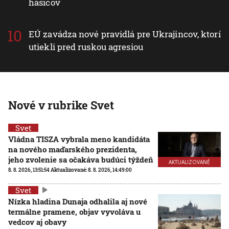
hasičov
EÚ zavádza nové pravidlá pre Ukrajincov, ktorí
utiekli pred ruskou agresiou
Nové v rubrike Svet
Svet
Vládna TISZA vybrala meno kandidáta
na nového maďarského prezidenta,
jeho zvolenie sa očakáva budúci týždeň
AKTUALIZOVANÉ
8. 8. 2026, 13:51:54
Aktualizované:
8. 8. 2026, 14:49:00
Svet
Nízka hladina Dunaja odhalila aj nové
termálne pramene, objav vyvoláva u
vedcov aj obavy