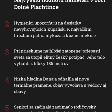
Dolné Plachtince
Hygienici upozorňujú na desiatky
nevyhovujúcich kúpalísk. K najväčším
hrozbám patria mykóza a kožné infekcie
Pri prieskume najhlbšej zatopenej priepasti
sveta sa utopil elitný český potápač. Jeho telo
vytiahli z hĺbky 186 metrov
Nízka hladina Dunaja odhalila aj nové
termálne pramene, objav vyvoláva u vedcov aj
obavy
Seniori sa začínajú zaujímať o rodičovský