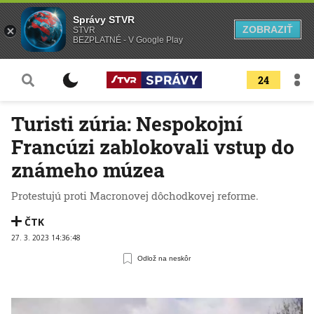
Správy STVR
ZOBRAZIŤ
STVR
BEZPLATNÉ - V Google Play
24
Turisti zúria: Nespokojní
Francúzi zablokovali vstup do
známeho múzea
Protestujú proti Macronovej dôchodkovej reforme.
ČTK
27. 3. 2023 14:36:48
Odlož na neskôr