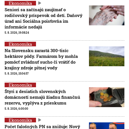
Ekonomika
Seniori sa začínajú zaujímať o
rodičovský príspevok od detí. Daňový
úrad ani Sociálna poisťovňa im
informácie nedajú
5. 8. 2026, 19:08:24
Ekonomika
Na Slovensku zarastá 300-tisíc
hektárov pôdy. Farmárom by mohla
pomôcť zvládnuť sucho či vrátiť do
krajiny zdroje pitnej vody
5. 8. 2026, 15:04:57
Ekonomika
Štyri z desiatich slovenských
domácností nemajú žiadnu finančnú
rezervu, vyplýva z prieskumu
5. 8. 2026, 6:00:00
Ekonomika
Počet falošných PN sa znižuje: Nový