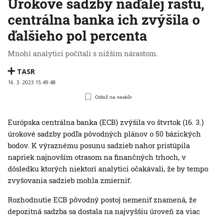
Úrokové sadzby naďalej rastú,
centrálna banka ich zvýšila o
ďalšieho pol percenta
Mnohí analytici počítali s nižším nárastom.
TASR
16. 3. 2023 15:49:48
Odlož na neskôr
Európska centrálna banka (ECB) zvýšila vo štvrtok (16. 3.)
úrokové sadzby podľa pôvodných plánov o 50 bázických
bodov. K výraznému posunu sadzieb nahor pristúpila
napriek najnovším otrasom na finančných trhoch, v
dôsledku ktorých niektorí analytici očakávali, že by tempo
zvyšovania sadzieb mohla zmierniť.
Rozhodnutie ECB pôvodný postoj nemeniť znamená, že
depozitná sadzba sa dostala na najvyššiu úroveň za viac