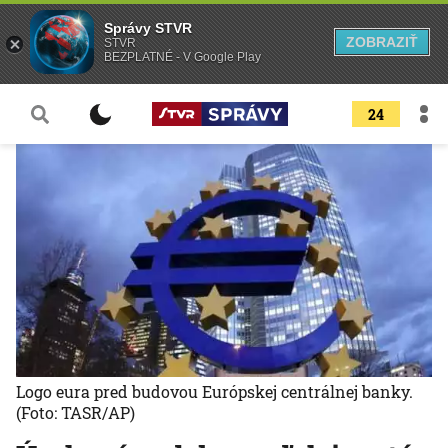
Správy STVR
ZOBRAZIŤ
STVR
BEZPLATNÉ - V Google Play
24
Logo eura pred budovou Európskej centrálnej banky.
(Foto: TASR/AP)