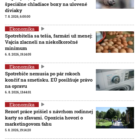
špeciálne chladiace boxy na ulovené
diviaky
7. 8. 2026, 6:00:00
Ekonomika
Spotrebitelia sa tešia, farmári už menej:
Vajcia zlacneli na niekoľkoročné
minimum
6. 8. 2026, 19:14:05
Ekonomika
Spotrebiče nemusia po pár rokoch
končiť na smetisku. EÚ posilňuje právo
na opravu
6. 8. 2026, 13:44:01
Ekonomika
Rezort práce prišiel s návrhom rodinnej
karty so zľavami. Opozícia hovorí o
marketingovom ťahu
5. 8. 2026, 19:14:20