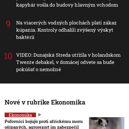
kapybár vošla do budovy hlavným vchodom
Na viacerých vodných plochách platí zákaz
kúpania. Kontroly odhalili zvýšený výskyt
baktérií
VIDEO: Dunajská Streda utŕžila v holandskom
Twente debakel, v domácej odvete sa bude
pokúšať o nemožné
Nové v rubrike Ekonomika
Ekonomika
Poľovníci bojujú proti africkému moru
ošípaných, agrorezort im zabezpečil