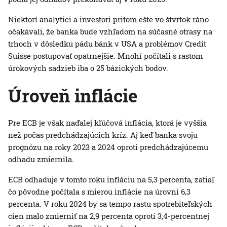
Niektorí analytici a investori pritom ešte vo štvrtok ráno
očakávali, že banka bude vzhľadom na súčasné otrasy na
trhoch v dôsledku pádu bánk v USA a problémov Credit
Suisse postupovať opatrnejšie. Mnohí počítali s rastom
úrokových sadzieb iba o 25 bázických bodov.
Úroveň inflácie
Pre ECB je však naďalej kľúčová inflácia, ktorá je vyššia
než počas predchádzajúcich kríz. Aj keď banka svoju
prognózu na roky 2023 a 2024 oproti predchádzajúcemu
odhadu zmiernila.
ECB odhaduje v tomto roku infláciu na 5,3 percenta, zatiaľ
čo pôvodne počítala s mierou inflácie na úrovni 6,3
percenta. V roku 2024 by sa tempo rastu spotrebiteľských
cien malo zmierniť na 2,9 percenta oproti 3,4-percentnej