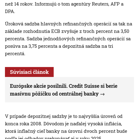
než 14 rokov. Informujú o tom agentúry Reuters, AFP a
DPA.
Úroková sadzba hlavných refinančných operácií sa tak na
základe rozhodnutia ECB zvyšuje z troch percent na 3,50
percenta. Sadzba jednodňových refinančných operácií sa
posúva na 3,75 percenta a depozitná sadzba na tri
percentá.
Súvisiaci článok
Európske akcie posilnili. Credit Suisse si berie
masívnu pôžičku od centrálnej banky
V prípade depozitnej sadzby je to najvyššia úroveň od
konca roka 2008. Dôvodom je naďalej vysoká inflácia,
ktorá inflačný cieľ banky na úrovni dvoch percent bude
podľa jej odhadov prekonávať aj v roku 2025.