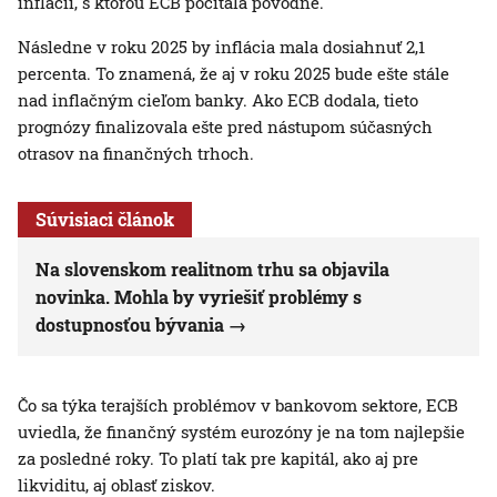
inflácii, s ktorou ECB počítala pôvodne.
Následne v roku 2025 by inflácia mala dosiahnuť 2,1
percenta. To znamená, že aj v roku 2025 bude ešte stále
nad inflačným cieľom banky. Ako ECB dodala, tieto
prognózy finalizovala ešte pred nástupom súčasných
otrasov na finančných trhoch.
Súvisiaci článok
Na slovenskom realitnom trhu sa objavila
novinka. Mohla by vyriešiť problémy s
dostupnosťou bývania
Čo sa týka terajších problémov v bankovom sektore, ECB
uviedla, že finančný systém eurozóny je na tom najlepšie
za posledné roky. To platí tak pre kapitál, ako aj pre
likviditu, aj oblasť ziskov.