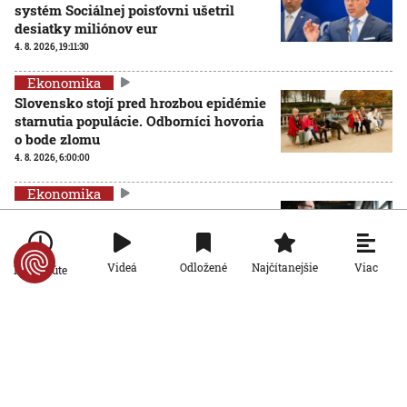
systém Sociálnej poisťovni ušetril
desiatky miliónov eur
4. 8. 2026, 19:11:30
Ekonomika
Slovensko stojí pred hrozbou epidémie
starnutia populácie. Odborníci hovoria
o bode zlomu
4. 8. 2026, 6:00:00
Ekonomika
Inšpektoráty práce už môžu
kontrolovať, či firmy dodržiavajú
pravidlá rovnakého odmeňovania žien
a mužov
Viac
Videá
Odložené
Najčítanejšie
Po minúte
3. 8. 2026, 19:17:08
Ekonomika
Problémový horský priechod Soroška
sa zatiaľ nezmení: Tunel je v
nedohľadne a rozšírenie cesty viazne
na financiách