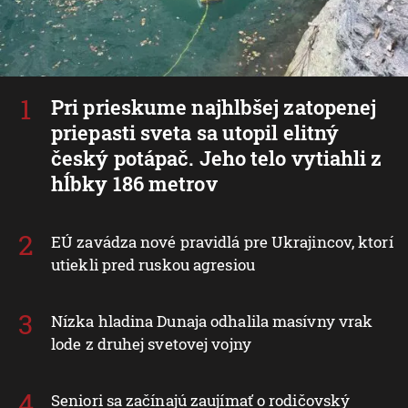
Pri prieskume najhlbšej zatopenej
priepasti sveta sa utopil elitný
český potápač. Jeho telo vytiahli z
hĺbky 186 metrov
EÚ zavádza nové pravidlá pre Ukrajincov, ktorí
utiekli pred ruskou agresiou
Nízka hladina Dunaja odhalila masívny vrak
lode z druhej svetovej vojny
Seniori sa začínajú zaujímať o rodičovský