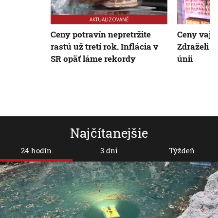
AKTUALIZOVANÉ
Ceny potravín nepretržite
Ceny vaje
rastú už tretí rok. Inflácia v
Zdraželi v
SR opäť láme rekordy
únii
Najčítanejšie
24 hodín
3 dni
Týždeň