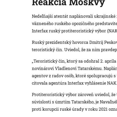
Reakcia Moskvy
Nedeľňajší atentát naplánovali ukrajinské
väzneného ruského opozičného predstavite
Interfax ruský protiteroristický výbor (NAK
Ruský prezidentský hovorca Dmitrij Peskov
teroristický čin. Uviedol, že za ním pravde
„Teroristický čin, ktorý sa odohral 2. apr
novinárovi Vladlenovi Tatarskému. Naplán
agentov z radov osôb, ktoré spolupracujú 
citovala agentúra Interfax vyhlásenie NAK
Protiteroristický výbor zároveň uviedol, že
súvislosti s úmrtím Tatarského, je Navaľn
proti korupcii ruské úrady v roku 2021 ozna