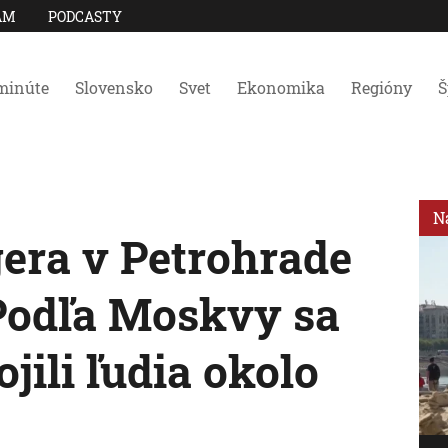
AM
PODCASTY
minúte
Slovensko
Svet
Ekonomika
Regióny
Š
N
gera v Petrohrade
 Podľa Moskvy sa
jili ľudia okolo