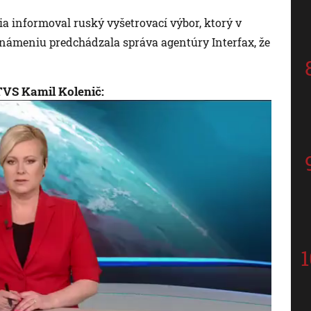
ia informoval ruský vyšetrovací výbor, ktorý v
námeniu predchádzala správa agentúry Interfax, že
TVS Kamil Kolenič: