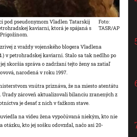
uci pod pseudonymom Vladlen Tatarskij
Foto:
rohradskej kaviarni, ktorá je spájaná s
TASR/AP
 Prigožinom.
rivej z vraždy vojenského blogera Vladlena
4.) v petrohradskej kaviarni. Stalo sa tak nedlho po
ej skoršia správa o zadržaní tejto ženy sa zatiaľ
povová, narodená v roku 1997.
sterstvom vnútra priznáva, že na miesto atentátu
. Úrady zároveň aktualizovali bilanciu zranených z
tníctva je desať z nich v ťažkom stave.
“ uviedla na videu žena vypočúvaná niekým, kto nie
a otázku, kto jej sošku odovzdal, načo asi 20-