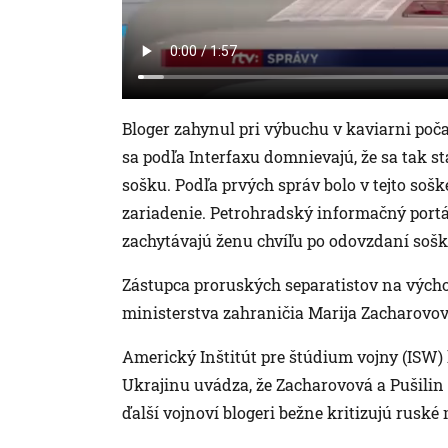
Bloger zahynul pri výbuchu v kaviarni poč
sa podľa Interfaxu domnievajú, že sa tak s
sošku. Podľa prvých správ bolo v tejto so
zariadenie. Petrohradský informačný portál
zachytávajú ženu chvíľu po odovzdaní sošk
Zástupca proruských separatistov na vých
ministerstva zahraničia Marija Zacharovová
Americký Inštitút pre štúdium vojny (ISW) 
Ukrajinu uvádza, že Zacharovová a Pušilin 
ďalší vojnoví blogeri bežne kritizujú ruské