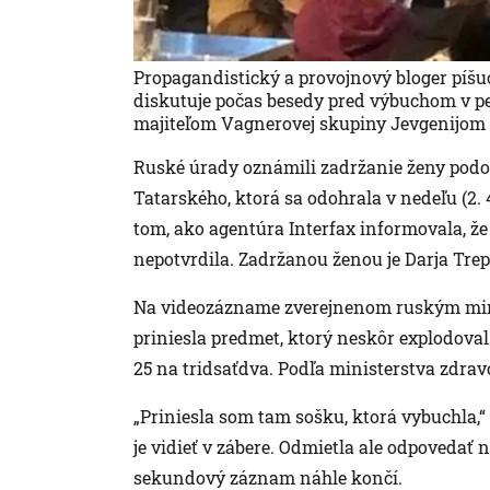
Propagandistický a provojnový bloger píš
diskutuje počas besedy pred výbuchom v pet
majiteľom Vagnerovej skupiny Jevgenijom
Ruské úrady oznámili zadržanie ženy podoz
Tatarského, ktorá sa odohrala v nedeľu (2. 
tom, ako agentúra Interfax informovala, že j
nepotvrdila. Zadržanou ženou je Darja Tre
Na videozázname zverejnenom ruským mini
priniesla predmet, ktorý neskôr explodoval
25 na tridsaťdva. Podľa ministerstva zdravo
„Priniesla som tam sošku, ktorá vybuchla,
je vidieť v zábere. Odmietla ale odpovedať n
sekundový záznam náhle končí.