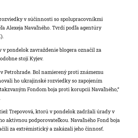
 rozviedky v súčinnosti so spolupracovníkmi
ľa Alexeja Navaľného. Tvrdí podľa agentúry
).
 v pondelok zavraždenie blogera označil za
podobne stojí Kyjev.
íla v Petrohrade. Bol namierený proti známemu
ovali ho ukrajinské rozviedky so zapojením
s takzvaným Fondom boja proti korupcii Navaľného,“
.
 tiež Trepovová, ktorú v pondelok zadržali úrady v
ého aktívnou podporovateľkou. Navaľného Fond boja
čili za extrémistický a zakázali jeho činnosť.