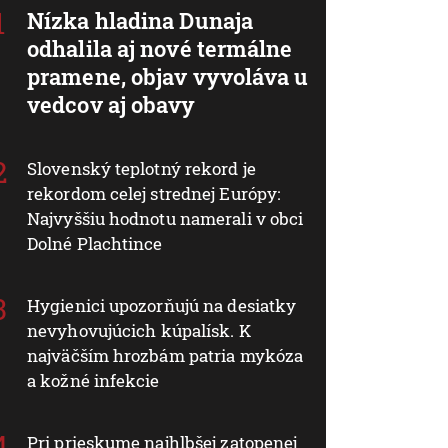
Nízka hladina Dunaja
odhalila aj nové termálne
pramene, objav vyvoláva u
vedcov aj obavy
Slovenský teplotný rekord je
rekordom celej strednej Európy:
Najvyššiu hodnotu namerali v obci
Dolné Plachtince
Hygienici upozorňujú na desiatky
nevyhovujúcich kúpalísk. K
najväčším hrozbám patria mykóza
a kožné infekcie
Pri prieskume najhlbšej zatopenej