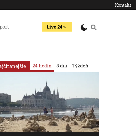
Kontakt
port
Live 24
24 hodín
3 dni
Týždeň
ajčítanejšie