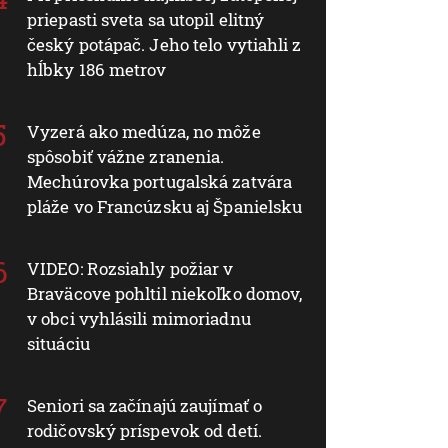
priepasti sveta sa utopil elitný
český potápač. Jeho telo vytiahli z
hĺbky 186 metrov
Vyzerá ako medúza, no môže
spôsobiť vážne zranenia.
Mechúrovka portugalská zatvára
pláže vo Francúzsku aj Španielsku
VIDEO: Rozsiahly požiar v
Braväcove pohltil niekoľko domov,
v obci vyhlásili mimoriadnu
situáciu
Seniori sa začínajú zaujímať o
rodičovský príspevok od detí.