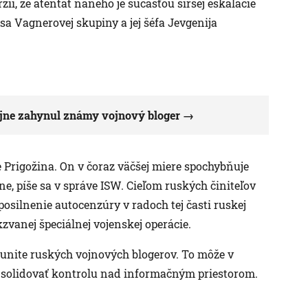
zii, že atentát naneho je súčasťou širšej eskalácie
a Vagnerovej skupiny a jej šéfa Jevgenija
ajne zahynul známy vojnový bloger
 Prigožina. On v čoraz väčšej miere spochybňuje
e, píše sa v správe ISW. Cieľom ruských činiteľov
posilnenie autocenzúry v radoch tej časti ruskej
kzvanej špeciálnej vojenskej operácie.
munite ruských vojnových blogerov. To môže v
nsolidovať kontrolu nad informačným priestorom.