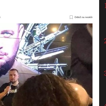
0
Odlož na neskôr