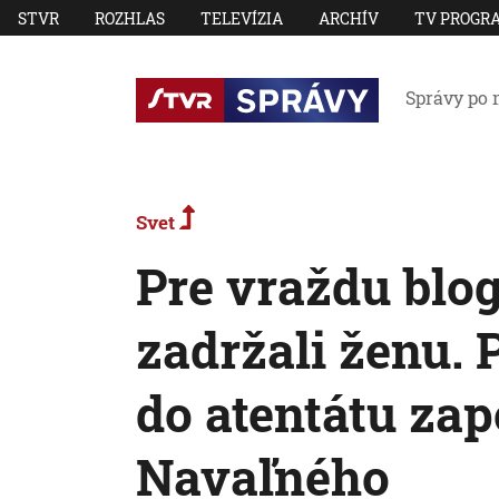
STVR
ROZHLAS
TELEVÍZIA
ARCHÍV
TV PROGR
Správy po 
Svet
Pre vraždu blo
zadržali ženu.
do atentátu zapo
Navaľného