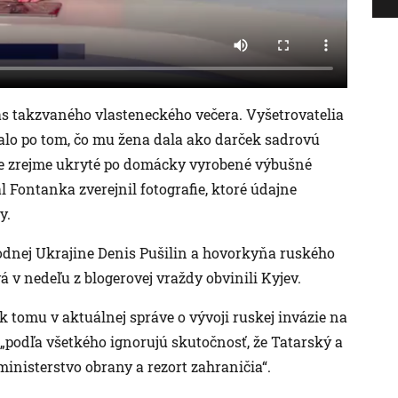
as takzvaného vlasteneckého večera. Vyšetrovatelia
talo po tom, čo mu žena dala ako darček sadrovú
ške zrejme ukryté po domácky vyrobené výbušné
 Fontanka zverejnil fotografie, ktoré údajne
y.
odnej Ukrajine Denis Pušilin a hovorkyňa ruského
 v nedeľu z blogerovej vraždy obvinili Kyjev.
k tomu v aktuálnej správe o vývoji ruskej invázie na
„podľa všetkého ignorujú skutočnosť, že Tatarský a
 ministerstvo obrany a rezort zahraničia“.