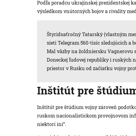
Podľa poradcu ukrajinskej prezidentskej k
výsledkom vnútorných bojov a rivality me
Štyridsaťročný Tatarský (vlastným m
sieti Telegram 560-tisíc sledujúcich a
Mal väzby na žoldniersku Vagnerovu sk
Doneckej ľudovej republiky i ruských n
priestor v Rusku od začiatku vojny prot
Inštitút pre štúdiu
Inštitút pre štúdium vojny zároveň podotko
ruskom nacionalistickom provojnovom info
niektorí iní“.