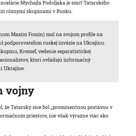
ancelárie Mychajla Podoljaka je smrť Tatarského
dzi rôznymi skupinami v Rusku.
enom Maxim Fomin) mal na svojom profile na
 bol podporovateľom ruskej invázie na Ukrajinu.
upinu, Kremeľ, vedenie separatistickej
acionalistov, ktorí ovládajú informačný
i Ukrajine.
m vojny
l, že Tatarský síce bol „prominentnou postavou v
rmačnom priestore, nie však výrazne viac ako