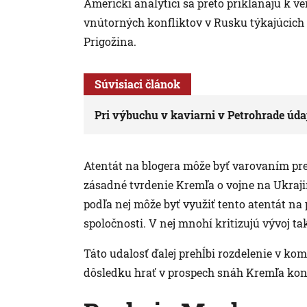
Americkí analytici sa preto prikláňajú k ver
vnútorných konfliktov v Rusku týkajúcich s
Prigožina.
Súvisiaci článok
Pri výbuchu v kaviarni v Petrohrade úd
Atentát na blogera môže byť varovaním pre
zásadné tvrdenie Kremľa o vojne na Ukrajin
podľa nej môže byť využiť tento atentát na 
spoločnosti. V nej mnohí kritizujú vývoj ta
Táto udalosť ďalej prehĺbi rozdelenie v ko
dôsledku hrať v prospech snáh Kremľa ko