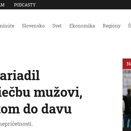
AM
PODCASTY
minúte
Slovensko
Svet
Ekonomika
Regióny
Š
N
riadil
iečbu mužovi,
utom do davu
nepríčetnosti.