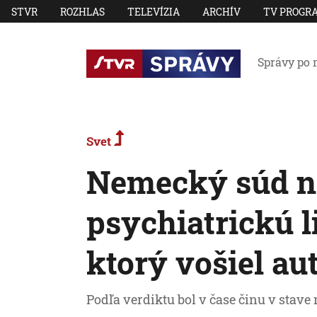
STVR
ROZHLAS
TELEVÍZIA
ARCHÍV
TV PROGR
Správy po 
Svet
Nemecký súd na
psychiatrickú l
ktorý vošiel a
Podľa verdiktu bol v čase činu v stave 