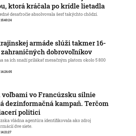
u, ktorá kráčala po krídle lietadla
edné desaťročie absolvovala šesť takýchto chôdzí.
, 15:40:24
rajinskej armáde slúži takmer 16-
c zahraničných dobrovoľníkov
na sa ich snaží prilákať mesačným platom okolo 5 800
, 14:26:05
 voľbami vo Francúzsku silnie
ká dezinformačná kampaň. Terčom
iacerí politici
zska vládna agentúra identifikovala ako zdroj
rmácií dve siete.
 14:21:27