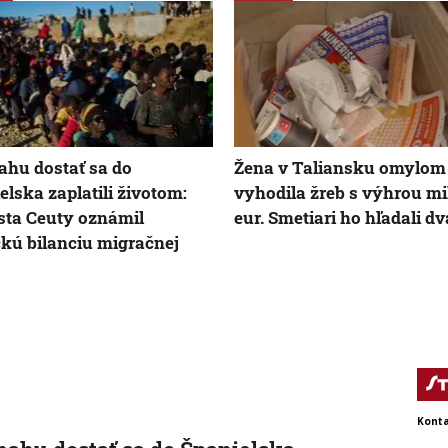
ahu dostať sa do
Žena v Taliansku omylom
elska zaplatili životom:
vyhodila žreb s výhrou mi
sta Ceuty oznámil
eur. Smetiari ho hľadali dv
ckú bilanciu migračnej
Konta