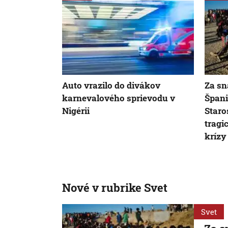
Auto vrazilo do divákov
Za sn
karnevalového sprievodu v
Špani
Nigérii
Staro
tragi
krízy
Nové v rubrike Svet
Svet