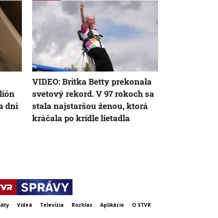
VIDEO: Britka Betty prekonala
V ukrajinske
lión
svetový rekord. V 97 rokoch sa
takmer 16-t
a dni
stala najstaršou ženou, ktorá
dobrovoľník
kráčala po krídle lietadla
kty
Videá
Televízia
Rozhlas
Aplikácie
O STVR