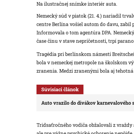
Na ilustračnej snímke interiér auta.
Nemecký súd v piatok (21. 4.) nariadil trval
centre Berlína vošiel autom do davu, zabil p
Informovala o tom agentúra DPA. Nemecký
čase činu v stave nepríčetnosti, trpí paran
Tragédia pri berlínskom námestí Breitschei
bola v nemeckej metropole na školskom výle
zranenia. Medzi zranenými bola aj tehotná 
Súvisiaci článok
Auto vrazilo do divákov karnevalového s
Tridsaťročného vodiča obžalovali z vraždy
ale pre vážne psychické ochorenie nepôjde. 