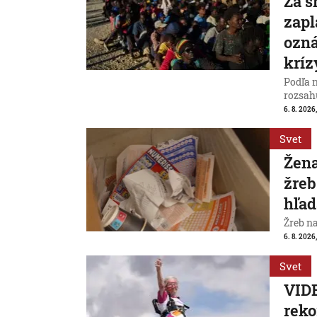
Za s
zapl
ozná
kríz
Podľa 
rozsah
6. 8. 2026,
Svet
Žena
žreb
hľad
Žreb n
6. 8. 2026,
Svet
VIDE
reko