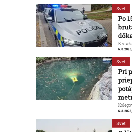
Svet
Po 1
brut
dôk
K vraž
6. 8. 2026,
Svet
Pri 
prie
potá
met
Kolegov
6. 8. 2026,
Svet