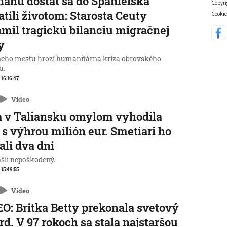
nahu dostať sa do Španielska
Copyri
atili životom: Starosta Ceuty
Cookie
mil tragickú bilanciu migračnej
y
neho mestu hrozí humanitárna kríza obrovského
u.
 16:16:47
Video
 v Taliansku omylom vyhodila
 s výhrou milión eur. Smetiari ho
ali dva dni
ašli nepoškodený.
 15:49:55
Video
O: Britka Betty prekonala svetový
rd. V 97 rokoch sa stala najstaršou