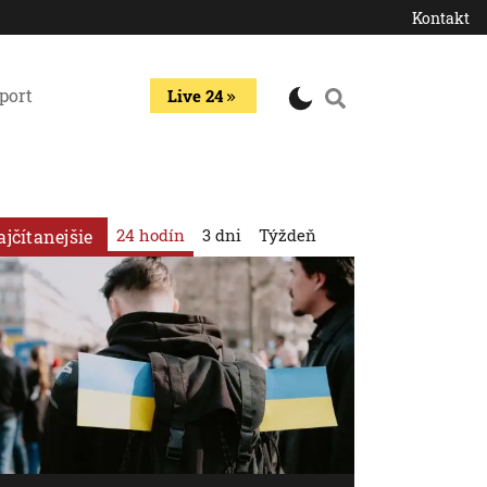
Kontakt
port
Live 24
24 hodín
3 dni
Týždeň
ajčítanejšie