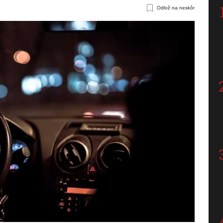
Odlož na neskôr