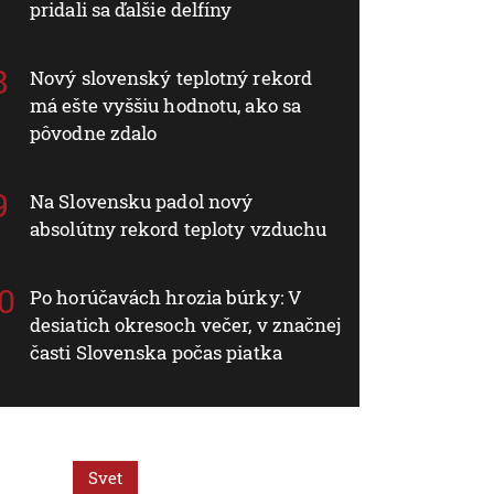
pridali sa ďalšie delfíny
Nový slovenský teplotný rekord
má ešte vyššiu hodnotu, ako sa
pôvodne zdalo
Na Slovensku padol nový
absolútny rekord teploty vzduchu
Po horúčavách hrozia búrky: V
desiatich okresoch večer, v značnej
časti Slovenska počas piatka
Svet
Svet