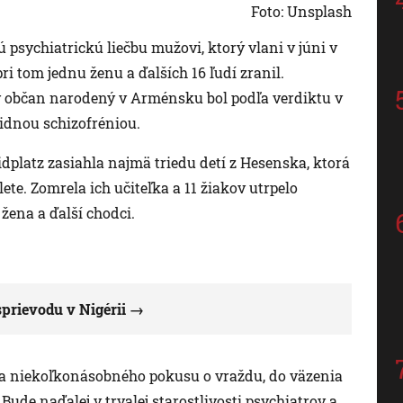
Foto: Unsplash
ú psychiatrickú liečbu mužovi, ktorý vlani v júni v
ri tom jednu ženu a ďalších 16 ľudí zranil.
 občan narodený v Arménsku bol podľa verdiktu v
oidnou schizofréniou.
dplatz zasiahla najmä triedu detí z Hesenska, ktorá
te. Zomrela ich učiteľka a 11 žiakov utrpelo
žena a ďalší chodci.
prievodu v Nigérii
 a niekoľkonásobného pokusu o vraždu, do väzenia
Bude naďalej v trvalej starostlivosti psychiatrov a