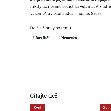
nikdy už nesmie sedieť za volant. „V žiadn
väzenie,“ uviedol sudca Thomas Gross.
Ďalšie články na tému:
dav ľudí
Nemecko
Čítajte tiež
Svet
Svet