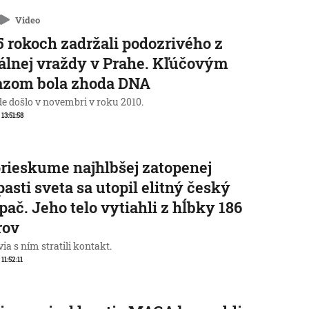
Video
5 rokoch zadržali podozrivého z
álnej vraždy v Prahe. Kľúčovým
azom bola zhoda DNA
de došlo v novembri v roku 2010.
 13:51:58
prieskume najhlbšej zatopenej
pasti sveta sa utopil elitný český
pač. Jeho telo vytiahli z hĺbky 186
rov
ia s ním stratili kontakt.
 11:52:11