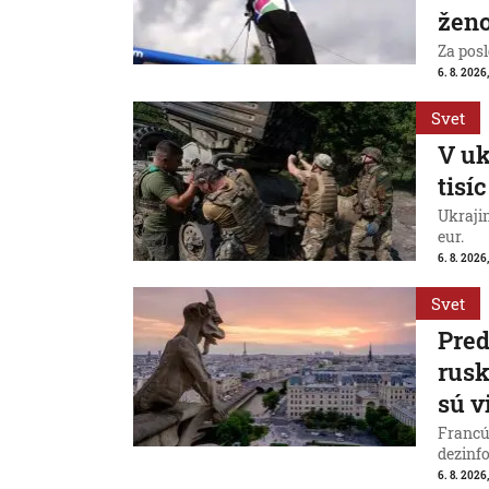
ženo
Za posl
6. 8. 2026
Svet
V uk
tisí
Ukraji
eur.
6. 8. 2026
Svet
Pred
rus
sú v
Francú
dezinfo
6. 8. 2026,