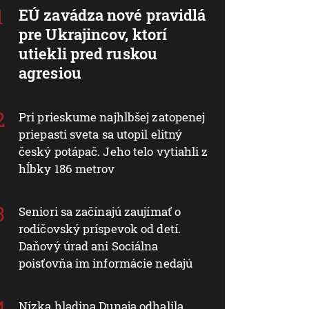
EÚ zavádza nové pravidlá
pre Ukrajincov, ktorí
utiekli pred ruskou
agresiou
Pri prieskume najhlbšej zatopenej
priepasti sveta sa utopil elitný
český potápač. Jeho telo vytiahli z
hĺbky 186 metrov
Seniori sa začínajú zaujímať o
rodičovský príspevok od detí.
Daňový úrad ani Sociálna
poisťovňa im informácie nedajú
Nízka hladina Dunaja odhalila