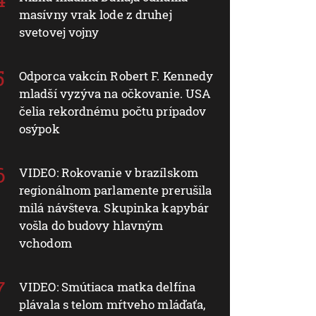
masívny vrak lode z druhej
svetovej vojny
Odporca vakcín Robert F. Kennedy
mladší vyzýva na očkovanie. USA
čelia rekordnému počtu prípadov
osýpok
VIDEO: Rokovanie v brazílskom
regionálnom parlamente prerušila
milá návšteva. Skupinka kapybár
vošla do budovy hlavným
vchodom
VIDEO: Smútiaca matka delfína
plávala s telom mŕtveho mláďaťa,