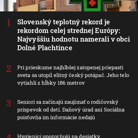
Slovenský teplotný rekord je
rekordom celej strednej Európy:
Najvyššiu hodnotu namerali v obci
Dolné Plachtince
Pri prieskume najhlbšej zatopenej priepasti
sveta sa utopil elitný český potápač. Jeho telo
vytiahli z hĺbky 186 metrov
Seniori sa začínajú zaujímať o rodičovský
príspevok od detí. Daňový úrad ani Sociálna
poisťovňa im informácie nedajú
Hygienici upozorňujú na desiatky