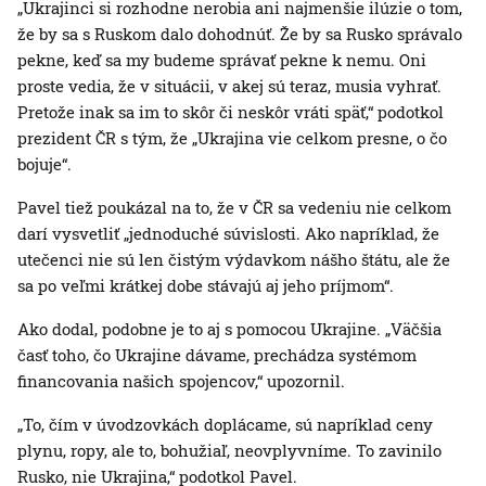
„Ukrajinci si rozhodne nerobia ani najmenšie ilúzie o tom,
že by sa s Ruskom dalo dohodnúť. Že by sa Rusko správalo
pekne, keď sa my budeme správať pekne k nemu. Oni
proste vedia, že v situácii, v akej sú teraz, musia vyhrať.
Pretože inak sa im to skôr či neskôr vráti späť,“ podotkol
prezident ČR s tým, že „Ukrajina vie celkom presne, o čo
bojuje“.
Pavel tiež poukázal na to, že v ČR sa vedeniu nie celkom
darí vysvetliť „jednoduché súvislosti. Ako napríklad, že
utečenci nie sú len čistým výdavkom nášho štátu, ale že
sa po veľmi krátkej dobe stávajú aj jeho príjmom“.
Ako dodal, podobne je to aj s pomocou Ukrajine. „Väčšia
časť toho, čo Ukrajine dávame, prechádza systémom
financovania našich spojencov,“ upozornil.
„To, čím v úvodzovkách doplácame, sú napríklad ceny
plynu, ropy, ale to, bohužiaľ, neovplyvníme. To zavinilo
Rusko, nie Ukrajina,“ podotkol Pavel.