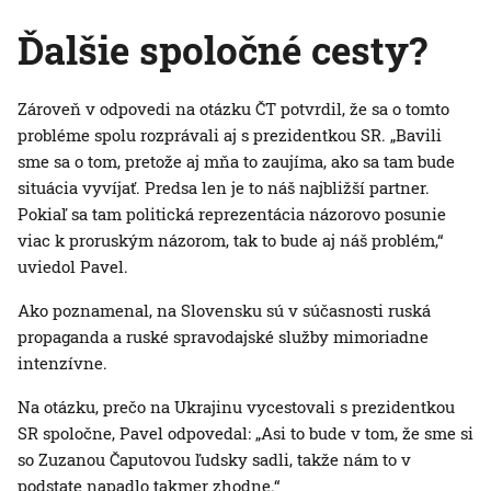
Ďalšie spoločné cesty?
Zároveň v odpovedi na otázku ČT potvrdil, že sa o tomto
probléme spolu rozprávali aj s prezidentkou SR. „Bavili
sme sa o tom, pretože aj mňa to zaujíma, ako sa tam bude
situácia vyvíjať. Predsa len je to náš najbližší partner.
Pokiaľ sa tam politická reprezentácia názorovo posunie
viac k proruským názorom, tak to bude aj náš problém,“
uviedol Pavel.
Ako poznamenal, na Slovensku sú v súčasnosti ruská
propaganda a ruské spravodajské služby mimoriadne
intenzívne.
Na otázku, prečo na Ukrajinu vycestovali s prezidentkou
SR spoločne, Pavel odpovedal: „Asi to bude v tom, že sme si
so Zuzanou Čaputovou ľudsky sadli, takže nám to v
podstate napadlo takmer zhodne.“