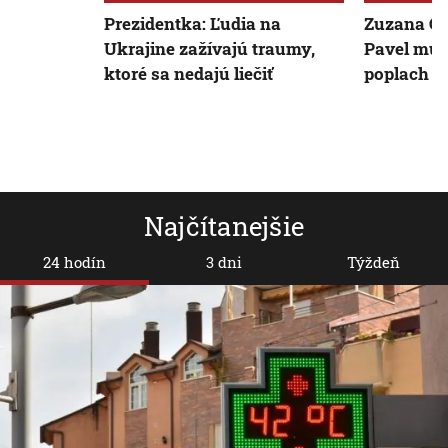
Prezidentka: Ľudia na
Zuzana Ča
Ukrajine zažívajú traumy,
Pavel muse
ktoré sa nedajú liečiť
poplach d
Najčítanejšie
24 hodín
3 dni
Týždeň