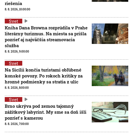
riešenia
8. 8. 2026, 10:00:00
Svet
Kniha Dana Browna rozprúdila v Prahe
literárny turizmus. Na miesta sa prišla
pozrieť aj najväčšia streamovacia
služba
8. 8. 2026, 9:00:00
Svet
Na Sicílii končia turistami obľúbené
konské povozy. Po rokoch kritiky za
hrozné podmienky sa stratia z ulíc
8. 8. 2026, 8:00:00
Svet
Brno ukrýva pod zemou tajomný
zážitkový labyrint. My sme sa doň išli
pozrieť s kamerou
8. 8. 2026, 7:00:00