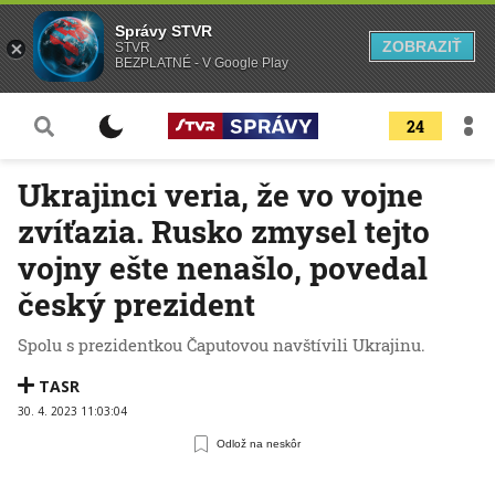
Správy STVR
ZOBRAZIŤ
STVR
BEZPLATNÉ - V Google Play
24
Ukrajinci veria, že vo vojne
zvíťazia. Rusko zmysel tejto
vojny ešte nenašlo, povedal
český prezident
Spolu s prezidentkou Čaputovou navštívili Ukrajinu.
TASR
30. 4. 2023 11:03:04
Odlož na neskôr