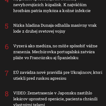
nevyhovujúcich kúpalísk. K najväčším
hrozbám patria mykóza a kožné infekcie
Nízka hladina Dunaja odhalila masívny vrak
lode z druhej svetovej vojny
Vyzerá ako medúza, no môže spôsobiť vážne
zranenia. Mechúrovka portugalská zatvára
pláže vo Francúzsku aj Španielsku
EÚ zavádza nové pravidlá pre Ukrajincov, ktorí
utiekli pred ruskou agresiou
VIDEO: Zemetrasenie v Japonsku zastihlo
lekárov uprostred operácie, pacienta chránili
vlastnými telami