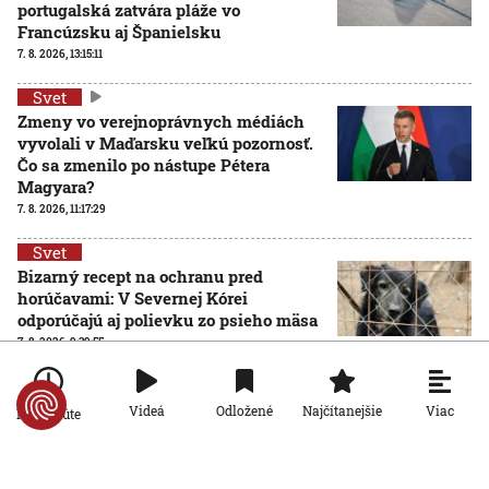
portugalská zatvára pláže vo
Francúzsku aj Španielsku
7. 8. 2026, 13:15:11
Svet
Zmeny vo verejnoprávnych médiách
vyvolali v Maďarsku veľkú pozornosť.
Čo sa zmenilo po nástupe Pétera
Magyara?
7. 8. 2026, 11:17:29
Svet
Bizarný recept na ochranu pred
horúčavami: V Severnej Kórei
odporúčajú aj polievku zo psieho mäsa
7. 8. 2026, 9:39:55
Svet
Z kurtizány dvojitý agent: Mata Hari,
Viac
Videá
Odložené
Najčítanejšie
Po minúte
ktorú postihol tragický osud, sa
narodila pred 150 rokmi
7. 8. 2026, 8:00:00