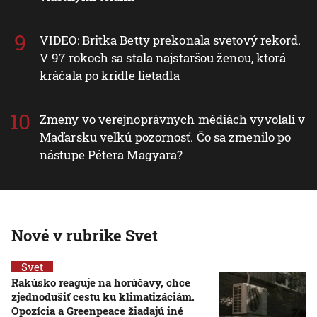
VIDEO: Britka Betty prekonala svetový rekord.
V 97 rokoch sa stala najstaršou ženou, ktorá
kráčala po krídle lietadla
Zmeny vo verejnoprávnych médiách vyvolali v
Maďarsku veľkú pozornosť. Čo sa zmenilo po
nástupe Pétera Magyara?
Nové v rubrike Svet
Svet
Rakúsko reaguje na horúčavy, chce
zjednodušiť cestu ku klimatizáciám.
Opozícia a Greenpeace žiadajú iné