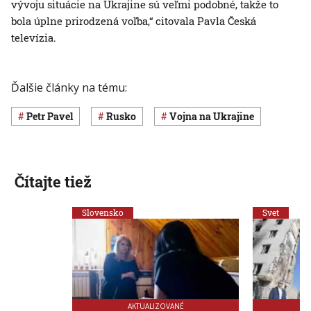
vývoju situácie na Ukrajine sú veľmi podobné, takže to
bola úplne prirodzená voľba,“ citovala Pavla Česká
televízia.
Ďalšie články na tému:
Petr Pavel
Rusko
vojna na Ukrajine
Čítajte tiež
Slovensko
Svet
AKTUALIZOVANÉ