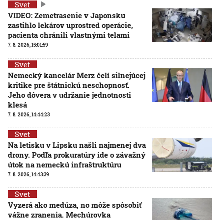
Svet
VIDEO: Zemetrasenie v Japonsku
zastihlo lekárov uprostred operácie,
pacienta chránili vlastnými telami
7. 8. 2026, 15:01:59
Svet
Nemecký kancelár Merz čelí silnejúcej
kritike pre štátnickú neschopnosť.
Jeho dôvera v udržanie jednotnosti
klesá
7. 8. 2026, 14:44:23
Svet
Na letisku v Lipsku našli najmenej dva
drony. Podľa prokuratúry ide o závažný
útok na nemeckú infraštruktúru
7. 8. 2026, 14:43:39
Svet
Vyzerá ako medúza, no môže spôsobiť
vážne zranenia. Mechúrovka