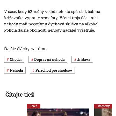
V čase, kedy 62-ročný vodič nehodu spôsobil, boli na
križovatke vypnuté semafory. Všetci traja účastníci
nehody mali negatívnu dychovú skúšku na alkohol.
Polícia ďalšie okolnosti nehody naďalej vyšetruje.
Ďalšie články na tému:
chodci
dopravná nehoda
Jihlava
nehoda
priechod pre chodcov
Čítajte tiež
Svet
Regióny