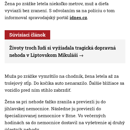
Žena po zrážke letela niekoľko metrov, muž a dieťa
vyviazli bez zranení. S odvolaním sa na políciu o tom
informoval spravodajský portál
idnes.cz
.
Súvisiaci článok
Životy troch ľudí si vyžiadala tragická dopravná
nehoda v Liptovskom Mikuláši
Muža po zrážke vymrštilo na chodník, žena letela až za
trolejový stĺp. Do kočíka auto nenarazilo. Ďalšie blížiace sa
vozidlo pred ním stihlo zabrzdiť.
Žena sa pri nehode ťažko zranila a previezli ju do
jihlavskej nemocnice. Následne ju previezli do
špecializovanej nemocnice v Brne. Vo večerných
hodinách sa do nemocnice dostavil na vyšetrenie aj druhý
účastník nehody.