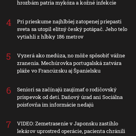
hrozbám patria mykóza a kožné infekcie
Pri prieskume najhlbšej zatopenej priepasti
sveta sa utopil elitný český potápač. Jeho telo
vytiahli z hĺbky 186 metrov
Vyzerá ako medúza, no môže spôsobiť vážne
zranenia. Mechúrovka portugalská zatvára
pláže vo Francúzsku aj Španielsku
Seniori sa začínajú zaujímať o rodičovský
príspevok od detí. Daňový úrad ani Sociálna
poisťovňa im informácie nedajú
VIDEO: Zemetrasenie v Japonsku zastihlo
lekárov uprostred operácie, pacienta chránili