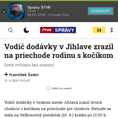
Správy STVR
ZOBRAZIŤ
STVR
BEZPLATNÉ - V Google Play
24
Vodič dodávky v Jihlave zrazil
na priechode rodinu s kočíkom
Dieťa vyviazlo bez zranení.
František Šodor
12. 4. 2023 13:53:07
Odlož na neskôr
Vodič dodávky v českom meste Jihlava zrazil dvoch
chodcov s kočíkom na priechode pre chodcov. Nehode sa
stala na Veľkonočný pondelok (10. 4.) krátko po 13.00 h.