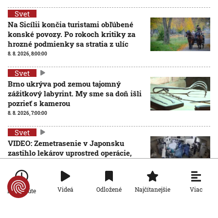
Svet
Na Sicílii končia turistami obľúbené
konské povozy. Po rokoch kritiky za
hrozné podmienky sa stratia z ulíc
8. 8. 2026, 8:00:00
Svet
Brno ukrýva pod zemou tajomný
zážitkový labyrint. My sme sa doň išli
pozrieť s kamerou
8. 8. 2026, 7:00:00
Svet
VIDEO: Zemetrasenie v Japonsku
zastihlo lekárov uprostred operácie,
pacienta chránili vlastnými telami
7. 8. 2026, 15:01:59
Viac
Videá
Odložené
Najčítanejšie
Po minúte
Svet
Nemecký kancelár Merz čelí silnejúcej
kritike pre štátnickú neschopnosť.