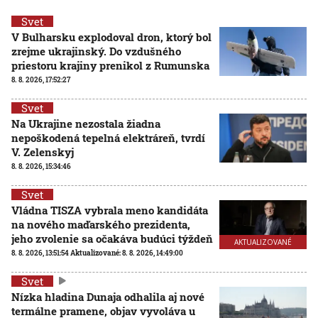
Svet
V Bulharsku explodoval dron, ktorý bol
zrejme ukrajinský. Do vzdušného
priestoru krajiny prenikol z Rumunska
8. 8. 2026, 17:52:27
Svet
Na Ukrajine nezostala žiadna
nepoškodená tepelná elektráreň, tvrdí
V. Zelenskyj
8. 8. 2026, 15:34:46
Svet
Vládna TISZA vybrala meno kandidáta
na nového maďarského prezidenta,
jeho zvolenie sa očakáva budúci týždeň
AKTUALIZOVANÉ
8. 8. 2026, 13:51:54
Aktualizované:
8. 8. 2026, 14:49:00
Svet
Nízka hladina Dunaja odhalila aj nové
termálne pramene, objav vyvoláva u