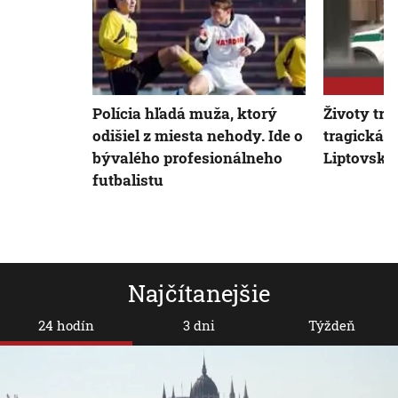
Polícia hľadá muža, ktorý
Životy tro
odišiel z miesta nehody. Ide o
tragická 
bývalého profesionálneho
Liptovsko
futbalistu
Najčítanejšie
24 hodín
3 dni
Týždeň