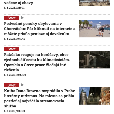
vedcov aj obavy
8. 8. 2026, 11:30:31
Svet
Podvodné ponuky ubytovania v
Chorvátsku: Pár kliknutí na internete a
môžete prísť o peniaze aj dovolenku
8. 8. 2026, 10:51:49
Svet
Rakúsko reaguje na horúčavy, chce
zjednodušiť cestu ku klimatizáciám.
Opozícia a Greenpeace žiadajú iné
riešenia
8. 8. 2026, 10:00:00
Svet
Kniha Dana Browna rozprúdila v Prahe
literárny turizmus. Na miesta sa prišla
pozrieť aj najväčšia streamovacia
služba
8. 8. 2026, 9:00:00