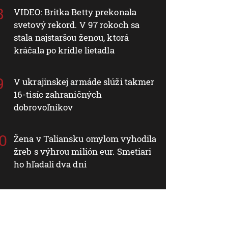
VIDEO: Britka Betty prekonala
svetový rekord. V 97 rokoch sa
stala najstaršou ženou, ktorá
kráčala po krídle lietadla
V ukrajinskej armáde slúži takmer
16-tisíc zahraničných
dobrovoľníkov
Žena v Taliansku omylom vyhodila
žreb s výhrou milión eur. Smetiari
ho hľadali dva dni