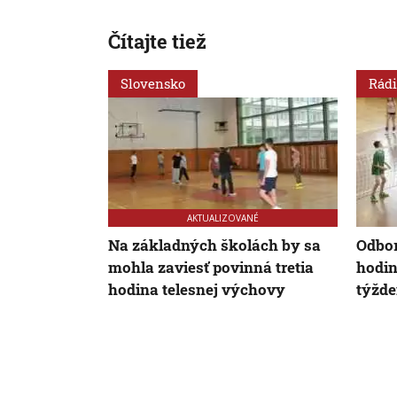
Čítajte tiež
Slovensko
Rádi
AKTUALIZOVANÉ
Na základných školách by sa
Odbor
mohla zaviesť povinná tretia
hodin
hodina telesnej výchovy
týžd