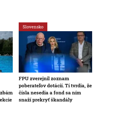
Slovensko
Slovensko
AK
FPU zverejnil zoznam
Rezort vnútr
poberateľov dotácií. Tí tvrdia, že
PS, že nové 
rozbám
čísla nesedia a fond sa ním
pochádzajú 
ekcie
snaží prekryť škandály
NBÚ o preše