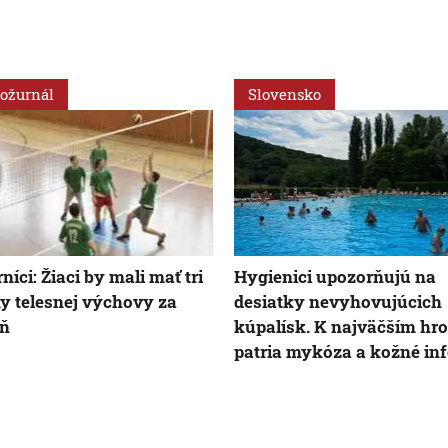
ožurnál
Slovensko
níci: Žiaci by mali mať tri
Hygienici upozorňujú na
y telesnej výchovy za
desiatky nevyhovujúcich
eň
kúpalísk. K najväčším h
patria mykóza a kožné inf