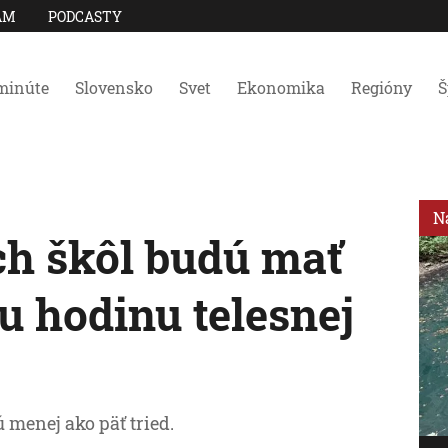
AM
PODCASTY
minúte
Slovensko
Svet
Ekonomika
Regióny
Š
N
ch škôl budú mať
iu hodinu telesnej
 menej ako päť tried.