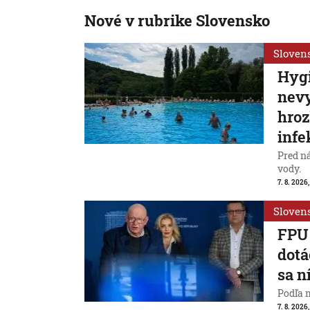
Nové v rubrike Slovensko
Sloven
Hygi
nevy
hroz
infe
Pred n
vody.
7. 8. 2026,
Sloven
FPU 
dotá
sa n
Podľa 
7. 8. 2026,