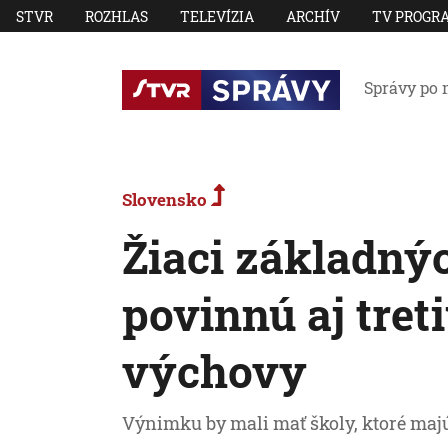
STVR
ROZHLAS
TELEVÍZIA
ARCHÍV
TV PROGR
Správy po 
Slovensko
Žiaci základný
povinnú aj tret
výchovy
Výnimku by mali mať školy, ktoré majú