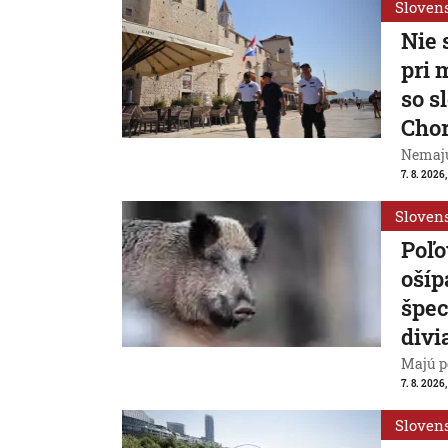
Sloven
Nie 
pri 
so s
Cho
Nemajú
7. 8. 2026
Sloven
Poľo
ošíp
špec
divi
Majú p
7. 8. 2026
Sloven