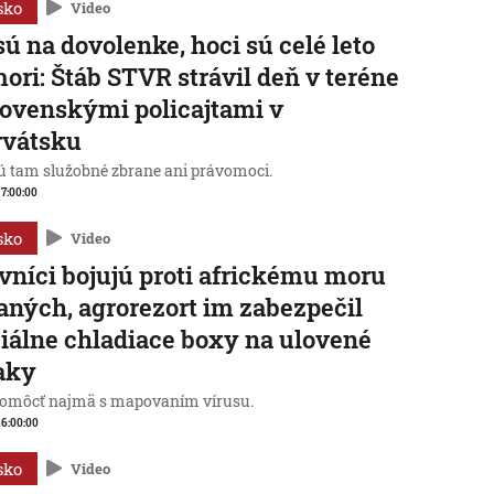
sko
Video
sú na dovolenke, hoci sú celé leto
mori: Štáb STVR strávil deň v teréne
lovenskými policajtami v
rvátsku
 tam služobné zbrane ani právomoci.
, 7:00:00
sko
Video
vníci bojujú proti africkému moru
aných, agrorezort im zabezpečil
iálne chladiace boxy na ulovené
aky
omôcť najmä s mapovaním vírusu.
, 6:00:00
sko
Video