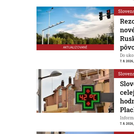
Sloven
Rezo
nové
Rusk
pôv
AKTUALIZOVANÉ
Do ukon
7. 8. 2026,
Sloven
Slov
cele
hodn
Plac
Inform
7. 8. 2026,