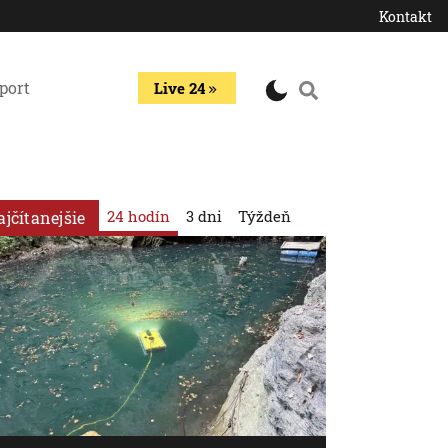
Kontakt
port
Live 24
24 hodín
3 dni
Týždeň
ajčítanejšie