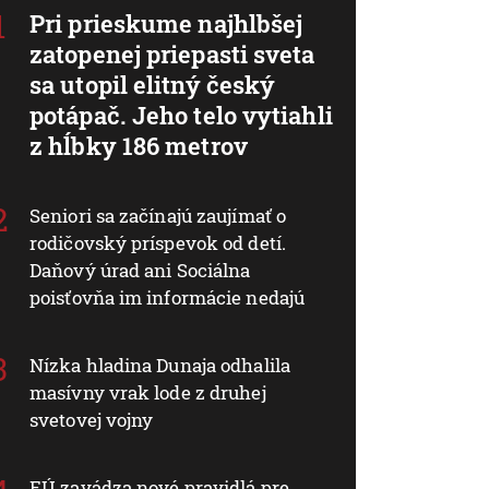
Pri prieskume najhlbšej
zatopenej priepasti sveta
sa utopil elitný český
potápač. Jeho telo vytiahli
z hĺbky 186 metrov
Seniori sa začínajú zaujímať o
rodičovský príspevok od detí.
Daňový úrad ani Sociálna
poisťovňa im informácie nedajú
Nízka hladina Dunaja odhalila
masívny vrak lode z druhej
svetovej vojny
EÚ zavádza nové pravidlá pre