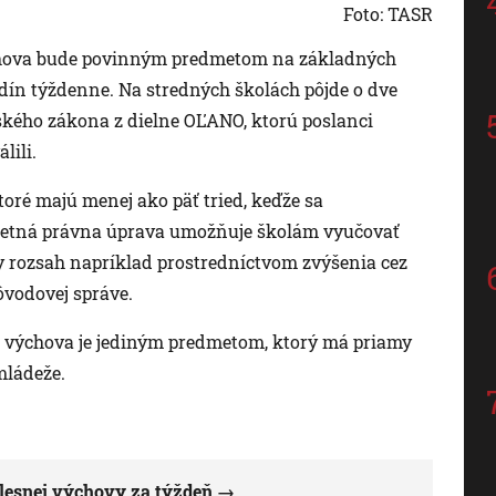
Foto: TASR
chova bude povinným predmetom na základných
dín týždenne. Na stredných školách pôjde o dve
ského zákona z dielne OĽANO, ktorú poslanci
lili.
oré majú menej ako päť tried, keďže sa
dmetná právna úprava umožňuje školám vyučovať
 rozsah napríklad prostredníctvom zvýšenia cez
dôvodovej správe.
vá výchova je jediným predmetom, ktorý má priamy
mládeže.
telesnej výchovy za týždeň