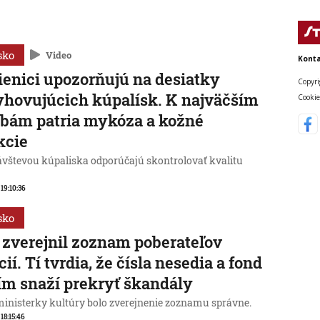
sko
Video
Konta
enici upozorňujú na desiatky
Copyri
hovujúcich kúpalísk. K najväčším
Cookie
bám patria mykóza a kožné
kcie
ávštevou kúpaliska odporúčajú skontrolovať kvalitu
 19:10:36
sko
zverejnil zoznam poberateľov
cií. Tí tvrdia, že čísla nesedia a fond
ím snaží prekryť škandály
ministerky kultúry bolo zverejnenie zoznamu správne.
 18:15:46