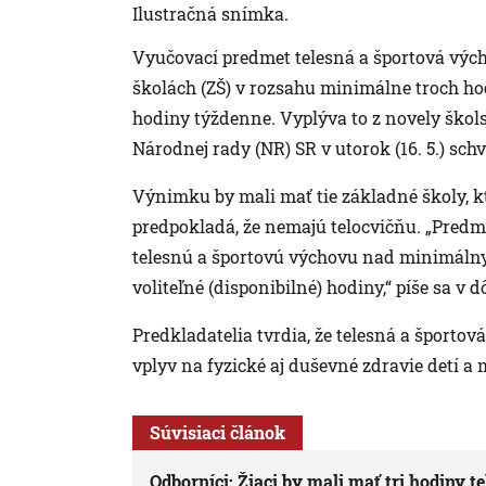
Ilustračná snímka.
Vyučovací predmet telesná a športová vý
školách (ZŠ) v rozsahu minimálne troch ho
hodiny týždenne. Vyplýva to z novely škol
Národnej rady (NR) SR v utorok (16. 5.) schvá
Výnimku by mali mať tie základné školy, kt
predpokladá, že nemajú telocvičňu. „Pre
telesnú a športovú výchovu nad minimálny
voliteľné (disponibilné) hodiny,“ píše sa v 
Predkladatelia tvrdia, že telesná a športo
vplyv na fyzické aj duševné zdravie detí a 
Súvisiaci článok
Odborníci: Žiaci by mali mať tri hodiny 