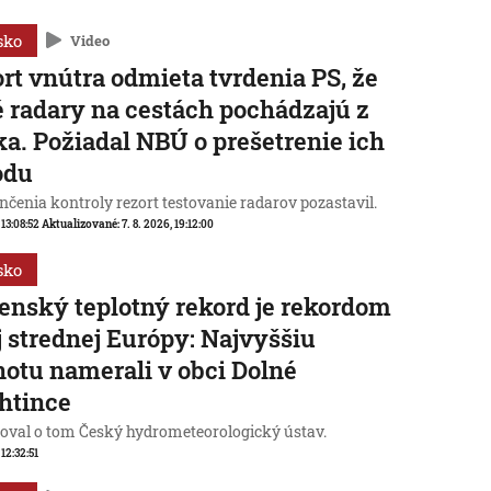
sko
Video
rt vnútra odmieta tvrdenia PS, že
 radary na cestách pochádzajú z
a. Požiadal NBÚ o prešetrenie ich
odu
čenia kontroly rezort testovanie radarov pozastavil.
 13:08:52
Aktualizované:
7. 8. 2026, 19:12:00
sko
enský teplotný rekord je rekordom
j strednej Európy: Najvyššiu
otu namerali v obci Dolné
htince
oval o tom Český hydrometeorologický ústav.
 12:32:51