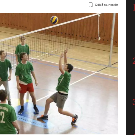
Odlož na neskôr