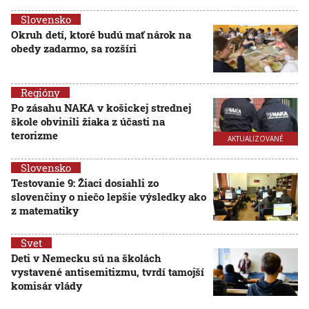
Slovensko
Okruh detí, ktoré budú mať nárok na
obedy zadarmo, sa rozšíri
Regióny
Po zásahu NAKA v košickej strednej
škole obvinili žiaka z účasti na
terorizme
AKTUALIZOVANÉ
Slovensko
Testovanie 9: Žiaci dosiahli zo
slovenčiny o niečo lepšie výsledky ako
z matematiky
Svet
Deti v Nemecku sú na školách
vystavené antisemitizmu, tvrdí tamojší
komisár vlády