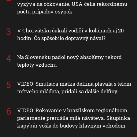
vyzýva na očkovanie. USA čelia rekordnému
počtu prípadov osýpok
V Chorvátsku čakali vodiči v kolónach aj 20
hodín. Čo spôsobilo dopravný nával?
Na Slovensku padol nový absolútny rekord
teploty vzduchu
VIDEO: Smútiaca matka delfína plávala s telom
mŕtveho mláďaťa, pridali sa ďalšie delfíny
VIDEO: Rokovanie v brazílskom regionálnom
parlamente prerušila milá návšteva. Skupinka
kapybár vošla do budovy hlavným vchodom