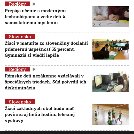
Regióny
Prepája učenie s modernými
technológiami a vedie deti k
samostatnému mysleniu
Slovensko
Žiaci v maturite zo slovenčiny dosiahli
priemernú úspešnosť 55 percent.
Gymnáziá si viedli lepšie
Regióny
Rómske deti nezákonne vzdelávali v
špeciálnych triedach. Súd potvrdil ich
diskrimináciu
Slovensko
Žiaci základných škôl budú mať
povinnú aj tretiu hodinu telesnej
výchovy