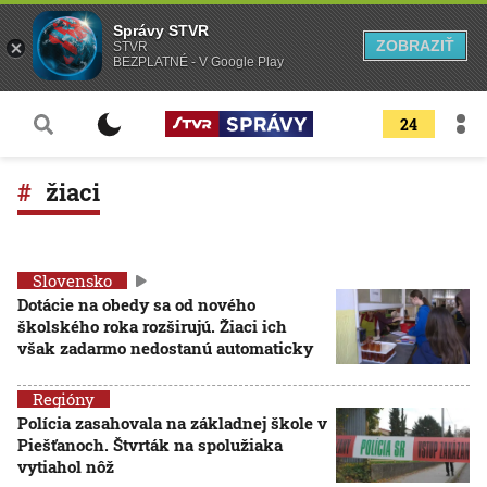
Správy STVR
ZOBRAZIŤ
STVR
BEZPLATNÉ - V Google Play
24
žiaci
Slovensko
Dotácie na obedy sa od nového
školského roka rozširujú. Žiaci ich
však zadarmo nedostanú automaticky
Regióny
Polícia zasahovala na základnej škole v
Piešťanoch. Štvrták na spolužiaka
vytiahol nôž